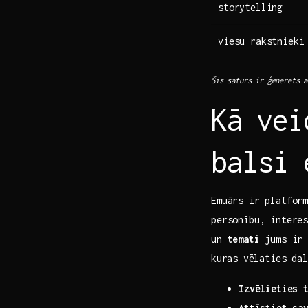
storytelling
viesu rakstnieki
Šis saturs ir ģenerēts ‍
Kā⁤ ve
balsi 
Emuārs ir platform
personību, interes
un
temati
jums ir 
⁣kuras ⁤vēlaties‌ d
Izvēlieties 
Attīstiet‌ sav