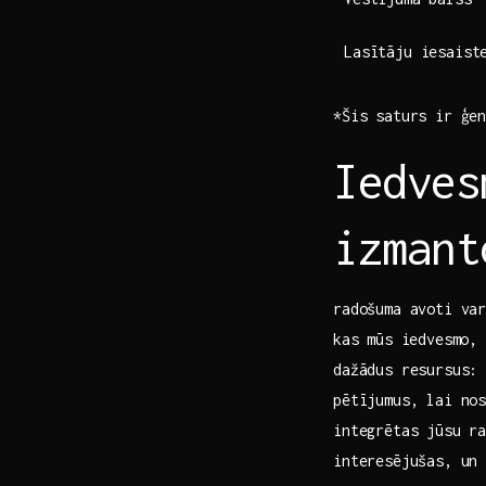
Lasītāju‍ iesaist
*Šis saturs ‌ir ģe
Iedves
izmant
radošuma avoti var
kas mūs⁣ iedvesmo,
dažādus ‍resursus
‍pētījumus, lai​ no
integrētas ⁤jūsu ra
interesējušas, un 