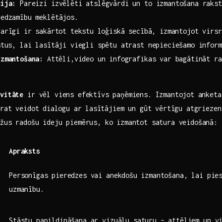
cija:
Pareizi izvēlēti atslēgvārdi un to‌ izmantošana rakst
redzamību meklētājos.
arīgi ir ⁤sakārtot tekstu⁣ loģiskā secībā, izmantojot virsr
stus, lai lasītāji viegli spētu atrast nepieciešamo infor
izmantošana:
⁢Attēli,video un ​infografikas var bagātināt ‍ra
.
ivitāte
ir ‍vēl viens efektīvs ⁢paņēmiens. Izmantojot ⁣anketa
varat veidot⁢ dialogu ar⁤ lasītājiem un gūt vērtīgu atgrieze
žus radošu ideju piemērus, ko ⁢izmantot‍ satura veidošanā:
Apraksts
Personīgas pieredzes​ vai anekdošu⁣ izmantošana, lai​ pie
uzmanību.
Stāstu papildināšana ‌ar vizuālu saturu – attēliem​ un v