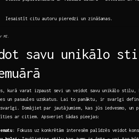
Iesaistīt​ citu ⁣autoru pieredzi un zināšanas.
ar MI.
idot savu unikālo​ st
⁣emuārā
s, kurā ​varat izpaust sevi⁣ un veidot savu unikālo stilu,
es un pasaules uzskatus.‌ Lai to panāktu, ir svarīgi defin
svarīgi. Domājiet‌ par jautājumiem, kas jūs iedvesmo, un p
alīties ar citiem. Apsveriet šādas ‌pieejas:
tematu
: Fokuss uz konkrētām interesēm​ palīdzēs veidot kon
u ​balsi
: Izvēlieties stilu,kas jums ir ērts‌ – vai tas ‌bū