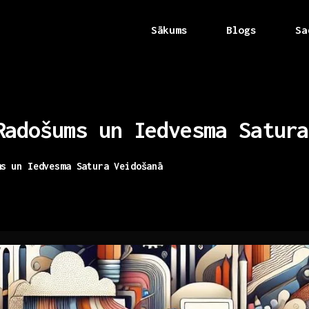
Sākums
Blogs
Sa
Radošums
un
Iedvesma
Satura
ms un Iedvesma Satura Veidošanā