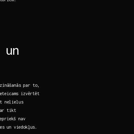
t un
pzināšanās par to,
Ieteicams izvērtēt
kt nelielus
var tikt
epriekš ⁣nav
zes un viedokļus.