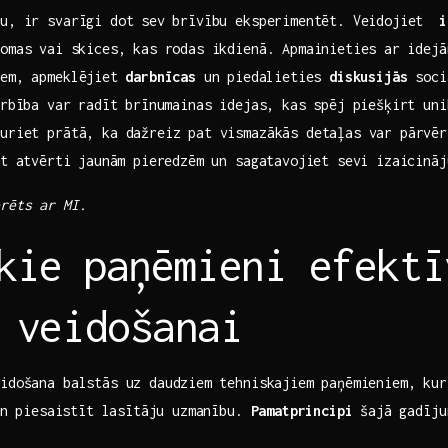
u, ir svarīgi dot⁤ sev brīvību‍ eksperimentēt. Veidojiet ⁣
i
mas vai ⁣skices, ‍kas rodas ‍ikdienā.‍ Apmainieties ⁣ar⁤ idej
em,‍ apmeklējiet⁣
darbnīcas
un⁣ piedalieties
diskusijās
sociā
darbība var radīt⁤ brīnumainas idejas, kas spēj ‌piešķirt un
turiet prātā, ka dažreiz pat vismazākās detaļas var pārvērs
et atvērti⁤ jaunām pieredzēm un ​sagatavojiet sevi izaicinā
rēts ar​ MI.
kie⁣ paņēmieni efektī
 veidošanai
idošana balstās ‌uz daudziem⁢ tehniskajiem paņēmieniem,‍ kuri
 un ⁤piesaistīt lasītāju uzmanību.
Pamatprincipi
šajā gadīju