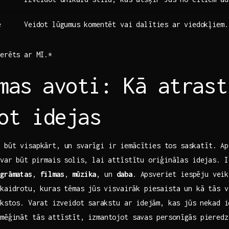
e
Veidot lūgumus⁣ komentēt vai dalīties ar ⁢viedokļiem.
nerēts ar MI.*
mas ⁣avoti: Kā ​atras
ot idejas
 būt visapkārt, un svarīgi‌ ir iemācīties tos‌ saskatīt. A
 var ⁤būt pirmais solis, lai attīstītu ⁤oriģinālas idejas. 
:
grāmatas
,
filmas
,
mūzika
, un
daba
. Apsveriet iespēju‍ vei
skaidrotu,⁢ kuras⁣ tēmas jūs ⁢visvairāk piesaista un kā tās 
kstos. Varat ⁣izveidot ⁣sarakstu ar ⁢idejām, kas jūs nekad i
mēģināt​ tās attīstīt,⁣ izmantojot savas‌ personīgās⁤ piered