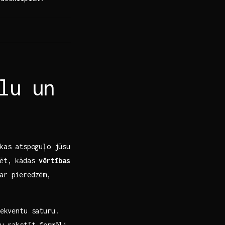
ilu un
 kas atspoguļo jūsu
ēt, kādas⁣
vērtības
ar pieredzēm,
sekventu saturu.
tu rakstīt formāli