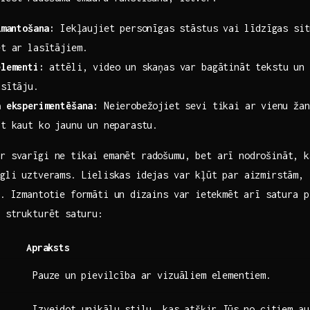
zmantošana:
Iekļaujiet‍ personīgas stāstus ⁢vai līdzīgas si
ēt ar lasītājiem.
elementi:
‌attēli, video un skaņas var bagātināt tekstu un 
asītāju.
a eksperimentēšana:
‍Neierobežojiet sevi tikai ar⁣ vienu​ žan
t kaut ko⁤ jaunu un‍ neparastu.
ir‍ svarīgi ne tikai emanēt radošumu, bet arī nodrošināt, 
li ⁤uztverams. Lieliskas​ idejas ​var ‌kļūt par aizmirstām,⁣ j
. ‌Izmantotie formāti un⁢ dizains var⁤ ietekmēt arī​ satura p
⁣ strukturēt⁤ saturu:
Apraksts
Pauze un⁤ pievilcība ar vizuāliem ‍elementiem.
Izveidot unikālu⁤ stilu, ⁣kas atšķir Jūs ‍no ‌citiem a