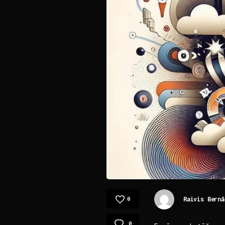
Raivis Bernā
0
0