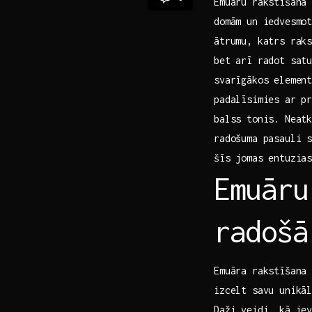
Emuāru rakstīšana 
domām un iedvesmot
ātrumu, katrs raks
bet arī radot satu
svarīgākos element
padalīsimies ar pr
balss‌ tonis. Neat
radošuma pasauli s
šīs jomas entuzias
Emuāru
radošā
Emuāra rakstīšana 
izcelt savu unikāl
Daži veidi, kā iev