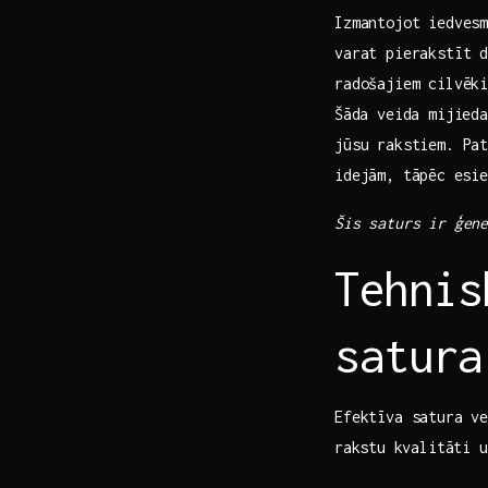
Izmantojot iedvesm
varat pierakstīt do
radošajiem cilvēki
⁢Šāda ‍veida mijie
jūsu rakstiem.​ Pa
idejām, tāpēc⁤ esi
Šis saturs ir ģene
Tehnis
satura
Efektīva satura ​ve
⁤rakstu⁣ kvalitāti