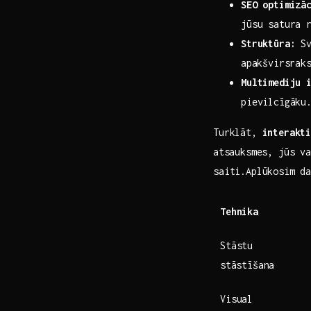
SEO optimizā
jūsu satura 
Struktūra:
Sv
⁣apakšvirsrak
Multimediju 
pievilcīgāku
Turklāt,
interakt
⁢atsauksmes, jūs ​
saiti.Aplūkosim da
Tehnika
Stāstu
⁢stāstīšana
Visual