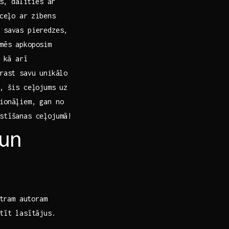
es, dalīties ar
⁢ceļo ar zibens
​ savas pieredzes,
 mēs apkoposim
, kā arī
trast savu unikālo
s, šis ceļojums uz
sionāļiem, gan no
kstīšanas ceļojumā!
n‍
atram autoram
stīt lasītājus.