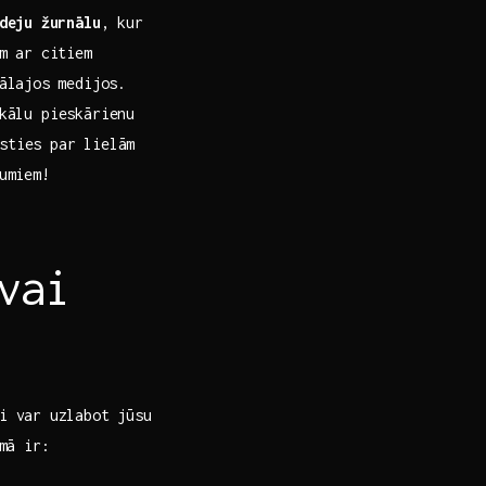
deju ⁣žurnālu
, kur ​
ām ar citiem
lajos⁤ medijos.
ikālu pieskārienu
ties ‍par ⁤lielām
jumiem!
vai
​ var ⁢uzlabot jūsu
mā ir: