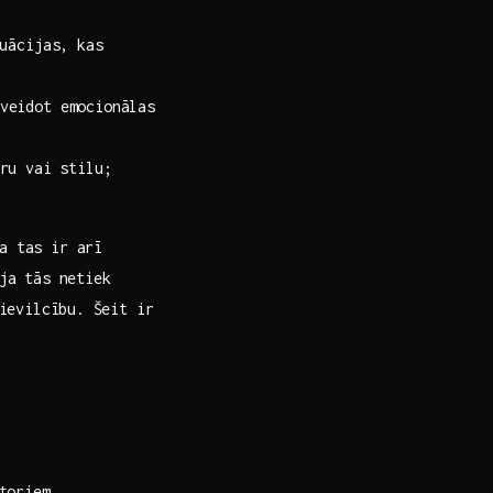
tuācijas, kas
veidot emocionālas
ru vai ⁣stilu;
ka tas ir arī
a‌ tās ​netiek
ievilcību.⁢ Šeit ir
utoriem.