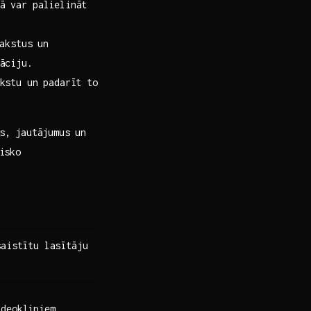
ā var palielināt
akstus⁤ un
māciju.
kstu un padarīt ⁤to
s, jautājumus ‌un
nisko
saistītu lasītāju
ideoklipiem.