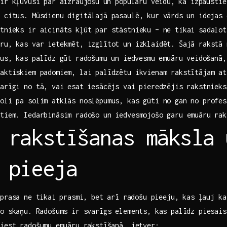
ir kļuvusi ⁢par aizraujošu⁣ un populāru veidu,⁣ kā izpausti
 citus. Mūsdienu digitālajā pasaulē, kur vārds⁤ un idejas 
tnieks ir ‍aicināts kļūt par stāstnieku – ne tikai sadalot
ru, kas var ietekmēt, izglītot un izklaidēt. ​Šajā rakstā
us, ‌kas palīdz ⁢gūt radošumu ⁣un iedvesmu emuāru veidošanā
aktiskiem padomiem, lai palīdzētu​ ikvienam rakstītājam⁣ a
karīgi no tā, vai⁤ esat iesācējs vai​ pieredzējis rakstniek
oli pa solim atklās noslēpumus, kas gūti​ no gan no profe
tiem. Iedarbināsim radošo un iedvesmojošo garu emuāru‍ ra
 rakstīšanas māksla⁢ u
 pieeja
prasa⁤ ne tikai ⁤prasmi, bet ⁢arī radošu‍ pieeju, kas ļauj k
o skaņu.⁤ Radošums ir svarīgs elements, kas palīdz piesai
iest radošumu ⁢emuāru rakstīšanā, ietver: