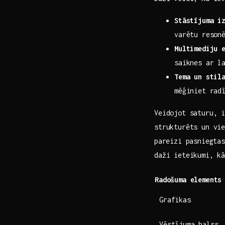
Stāstījuma ⁣i
varētu ‍reson
Multimediju 
saiknes ar l
Tema un stil
mēģiniet radī
Veidojot saturu, ‌
strukturēts un vieg
⁣pareizi pasniegtas
daži ‌ieteikumi, kā
Radošuma elements
Grafikas
Vēstījuma balss