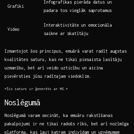
Infografikas pierāda datus un
Grafiki
padara tos ⁢vieglāk saprotamus
Interaktivitāte un emocionāla
Video
saikne ar skatītāju
Izmantojot šos principus, emuārā varat radīt augstas
kvalitātes saturu, kas ne tikai piesaista lasītāju
uzmanību,​ bet arī veido uzticību‌ un aicina
pievērsties jūsu radītajam‌ viedoklim.
*Šis saturs ir ģenerēts ar MI.*
Noslēgumā
Noslēgumā varam secināt, ka emuāru ⁢rakstīšanas​
pakalpojumi ir⁤ ne tikai radošs rīks,⁣ bet arī nozīmīga
platforma, kas ļauj katram ‌indivīdam un uzņēmumam