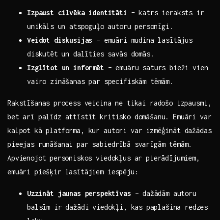
Izpaust cilvēka identitāti
– katrs ieraksts ir⁢
unikāls⁤ un atspoguļo autoru ⁤personīgi.
Veidot diskusijas
– emuāri ⁤mudina lasītājus‌
diskutēt ⁤un dalīties savās domās.
Izglītot un informēt
– emuāru​ saturs bieži vien​
vairo zināšanas par specifiskām tēmām.
Rakstīšanas ⁣process veicina ne tikai radošo izpausmi,
bet arī palīdz attīstīt​ kritisko domāšanu. Emuāri var
kalpot kā platforma, kur autori var izmēģināt dažādas
pieejas runāšanai par sabiedrībā svarīgām tēmām.
Apvienojot ⁣personiskos viedokļus ar pierādījumiem,
emuāri piešķir lasītājiem iespēju:
Uzzināt jaunas perspektīvas
– ⁢dažādām autoru⁢
balsīm ir dažādi viedokļi,⁤ kas⁣ paplašina redzes