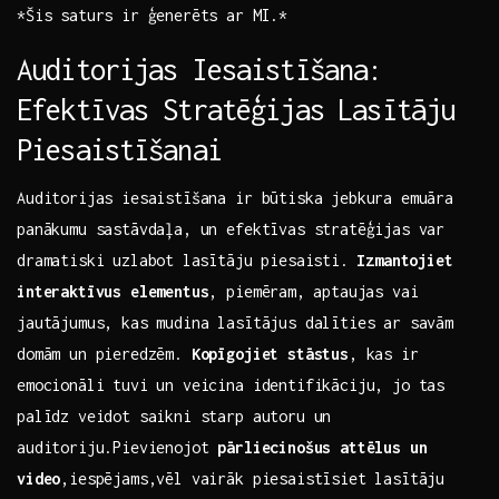
*Šis saturs ir ģenerēts ar MI.*
Auditorijas Iesaistīšana:
Efektīvas Stratēģijas⁣ Lasītāju
Piesaistīšanai
Auditorijas iesaistīšana ir būtiska jebkura emuāra
panākumu sastāvdaļa, un efektīvas stratēģijas var
dramatiski uzlabot⁣ lasītāju piesaisti.⁢
Izmantojiet
interaktīvus elementus
, piemēram,⁢ aptaujas vai
jautājumus, kas mudina lasītājus dalīties ar savām
domām un pieredzēm.
Kopīgojiet ​stāstus
, kas ir
emocionāli‍ tuvi un veicina identifikāciju, jo tas
palīdz veidot saikni starp autoru un
auditoriju.Pievienojot
pārliecinošus attēlus un
video
,iespējams,vēl vairāk piesaistīsiet lasītāju