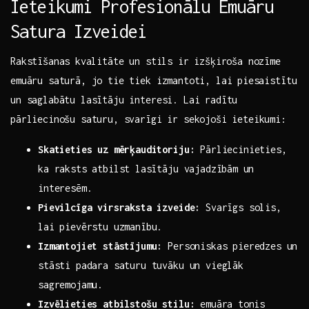
Ieteikumi Profesionālu Emuāru
Satura Izveidei
Rakstīšanas⁤ kvalitāte un stils ​ir izšķiroša nozīme
emuāru saturā, jo tie tiek izmantoti, lai ⁤piesaistītu
un ​saglabātu lasītāju ‍interesi. Lai‍ radītu ​
pārliecinošu saturu, svarīgi ir sekojoši ieteikumi:
Skatieties uz mērķauditoriju:
Pārliecinieties,
ka raksts atbilst ⁢lasītāju vajadzībām ⁤un
interesēm.
Pievilcīga virsraksta ​izveide:
Svarīgs solis,
lai pievērstu uzmanību.
Izmantojiet stāstījumu:
Personiskas pieredzes un
stāsti padara saturu tuvāku un vieglāk
sagremojamu.
Izvēlieties atbilstošu stilu:
emuāra⁤ tonis