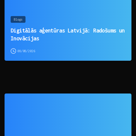
Blogs
Digitālās aģentūras Latvijā: Radošums un
Inovācijas
08/08/2026
0