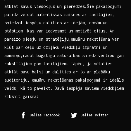
atklāt savus viedokļus ‍un pieredzes.Šie pakalpojumi
⁣palīdz veidot autentiskas saiknes ar lasītājiem,
sniedzot iespēju dalīties ar idejām, domām un
stāstiem, kas var iedvesmot un motivēt ​citus.⁢ Ar
pareizo pieeju un stratēģiju,emuāru ⁢rakstīšana var
kļūt par ceļu ​uz dziļāku viedokļu izpratni un
apmaiņu,radot bagātīgu saturu,kas⁣ sniedz⁣ vērtību gan
rakstītājiem,gan lasītājiem. Tāpēc, ja vēlaties
atklāt savu balsi ‌un⁣ dalīties ar to ar plašāku
auditoriju, emuāru rakstīšanas pakalpojumi ⁤ir ideāls
veids, kā to paveikt. Davā iespēja​ saviem viedokļiem
zibsnīt gaismā!
Dalies Facebook
Dalies Twitter