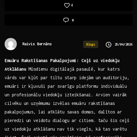
0
0
Raivis Bernāns
25/04/2026
Blogs
Emuāru Rakstīšanas Pakalpojumi: Ceļš uz viedokļu
Atklāšanu
Mūsdienu digitālajā pasaulē, kur katrs
vārds var kļūt par tiltu starp idejām ⁤un auditoriju,
emuāri ir kļuvuši par svarīgu platformu individuālu
un profesionālu viedokļu izteikšanai. Arvien vairāk‌
cilvēku ⁣un uzņēmumu izvēlas ⁢emuāru rakstīšanas
pakalpojumus, lai atklātu‌ savas domas, dalītos ar
pieredzi un veidotu ⁣dialogu ​ar citiem. taču šis ceļš
uz viedokļu atklāšanu nav tik viegls, kā tas varētu