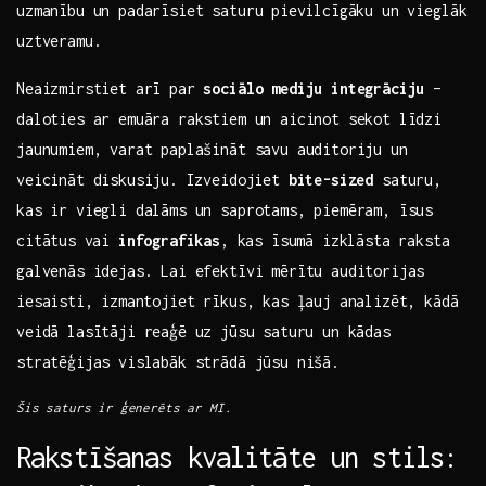
uzmanību un‌ padarīsiet saturu⁢ pievilcīgāku un vieglāk
uztveramu.
Neaizmirstiet arī par
sociālo mediju integrāciju
⁤–
daloties ar emuāra rakstiem un aicinot‌ sekot līdzi
jaunumiem, varat paplašināt savu auditoriju un
veicināt‌ diskusiju. ⁣Izveidojiet
bite-sized
saturu,
kas ir viegli dalāms un saprotams, piemēram, īsus
citātus ⁣vai‌
infografikas
,⁣ kas īsumā izklāsta raksta
galvenās idejas. Lai efektīvi mērītu auditorijas
iesaisti,⁢ izmantojiet rīkus,‌ kas ļauj analizēt, kādā
veidā lasītāji reaģē uz ⁤jūsu saturu un kādas
stratēģijas vislabāk strādā jūsu nišā.
Šis saturs ir ģenerēts ar MI.
Rakstīšanas kvalitāte un ‍stils:⁣