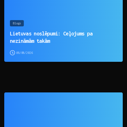
Blogs
Lietuvas noslēpumi: Ceļojums pa
nezināmām takām
08/08/2026
0