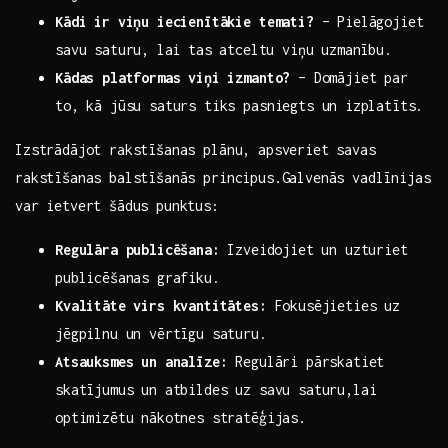
Kādi ir viņu iecienītākie temati?
– Pielāgojiet​
savu saturu,⁤ lai tas⁣ atceltu viņu‍ uzmanību.
Kādas platformas viņi izmanto?
– Domājiet par
to, kā jūsu saturs tiks pasniegts un⁣ izplatīts.
Izstrādājot rakstīšanas plānu, apsveriet savas
rakstīšanas balstīšanās‍ principus.Galvenās vadlīnijas
var ietvert šādus punktus:
Regulāra publicēšana:
⁣Izveidojiet un uzturiet
publicēšanas grafiku.
Kvalitāte virs kvantitātes:
Fokusējieties uz
jēgpilnu un ​vērtīgu saturu.
Atsauksmes un analīze:
Regulāri pārskatiet
skatījumus un atbildes uz savu saturu,lai
optimizētu nākotnes stratēģijas.