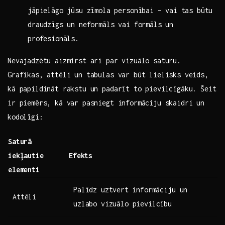
jāpielāgo jūsu zīmola personībai⁣ – vai tas‌ būtu
draudzīgs un neformāls vai formāls un
profesionāls.
Nevajadzētu aizmirst arī par vizuālo saturu.
Grafikas, attēli un tabulas var būt lielisks veids,
kā papildināt rakstu un padarīt to pievilcīgāku. ‌Šeit
ir​ piemērs, kā​ var pasniegt informāciju skaidri un
kodolīgi:
Saturā
iekļautie
Efekts
elementi
Palīdz uztvert ⁤informāciju un
Attēli
uzlabo vizuālo pievilcību