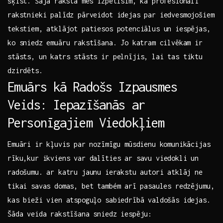
šķist. Šajā ⁢rakstā mēs izpētīsim,​ kā profesionāli
rakstnieki palīdz pārveidot idejas par iedvesmojošiem
tekstiem, atklājot patiesos potenciālus ‍un iespējas,
ko sniedz emuāru ​rakstīšana. Jo⁢ katram cilvēkam ir
stāsts, un katrs stāsts ir pelnījis, lai tas tiktu
dzirdēts.
Emuārs kā Radošs Izpausmes⁢
Veids: Iepazīšanās ar
Personīgajiem Viedokļiem
Emuāri ir⁢ kļuvis par nozīmīgu​ mūsdienu komunikācijas
rīku,kur ikviens var dalīties ar savu viedokli un
radošumu. ar katru jaunu ⁣ierakstu autori atklāj ne
tikai savas domas, bet também arī⁤ pasaules redzējumu,
kas bieži‌ vien atspoguļo sabiedrībā valdošās ‌idejas.
Šāda veida rakstīšana ‍sniedz iespēju: ‌