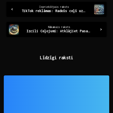
Continue
Iepriekšējais raksts
TikTok reklāmas: Radošs ceļš uz mērķauditoriju
Reading
Nākamais raksts
Izcili Ceļojumi: Atklājiet Pasakainās Latvijas Vieta
Līdzīgi raksti
0