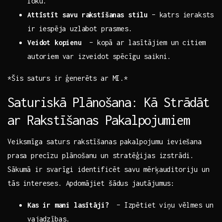
loku.
Attīstīt savu‌ rakstīšanas stilu
– katrs ieraksts
ir ⁤iespēja uzlabot prasmes.
Veidot kopienu
⁢ – kopā ar lasītājiem⁢ un citiem
autoriem var izveidot spēcīgu saikni.
*Šis ⁤saturs ir ģenerēts‍ ar MI.*
Saturiskā Plānošana: ‍Kā Strādāt
ar Rakstīšanas Pakalpojumiem
Veiksmīga saturs rakstīšanas ⁣pakalpojumu ieviešana
prasa precīzu plānošanu un ⁣stratēģijas‍ izstrādi.
Sākumā ir svarīgi identificēt savu mērķauditoriju un‍
tās intereses. Apdomājiet šādus jautājumus:
Kas ⁤ir mani lasītāji?
⁣ – Izpētiet viņu vēlmes un
vajadzības.