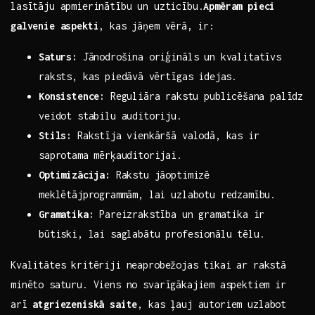
lasītāju apmierinātību un uzticību.
Apmēram pieci⁢
galvenie aspekti
, kas jāņem vērā, ⁤ir:
Saturs:
Jānodrošina oriģināls un kvalitatīvs
raksts, kas piedāvā⁤ vērtīgas idejas.
Konsistence:
Reguliāra⁣ rakstu publicēšana palīdz
veidot stabilu auditoriju.
Stils:
Rakstīja vienkāršā valodā, kas ir
saprotama mērķauditorijai.
Optimizācija:
Rakstu jāoptimizē
meklētājprogrammām, lai uzlabotu redzamību.
Gramatika:
Pareizrakstība un⁤ gramatika ir
būtiski, lai saglabātu profesionālu tēlu.
Kvalitātes‍ kritēriji neaprobežojas tikai ar rakstā
minēto saturu. Viens no svarīgākajiem⁤ aspektiem ⁢ir
arī
atgriezeniskā saite
, kas ļauj‍ autoriem uzlabot