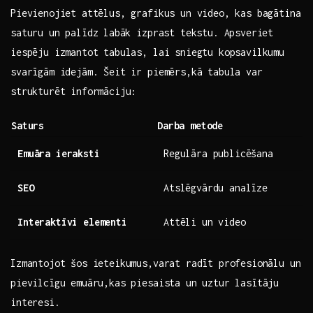
Pievienojiet attēlus, grafikus un video, kas bagātina
saturu ​un palīdz ⁣labāk izprast tekstu. Apsveriet​
iespēju izmantot tabulas, lai sniegtu kopsavilkumu
svarīgām idejām. Šeit ir piemērs,kā tabula var
strukturēt ‍informāciju:
Saturs
Darba metode
Emuāra ieraksti
Regulāra publicēšana
SEO
Atslēgvārdu analīze
Interaktīvi elementi
Attēli un‌ video
Izmantojot šos ieteikumus,varat radīt profesionālu un⁤
pievilcīgu emuāru,kas piesaista un uztur lasītāju
interesi.