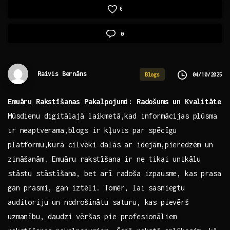
0
0
Raivis Bernāns
04/10/2025
Blogs
Emuāru Rakstīšanas Pakalpojumi: Radošums un Kvalitāte
Mūsdienu digitālajā laikmetā,kad informācijas​ plūsma
ir neaptverama,blogs​ ir kļuvis ‍par spēcīgu
platformu,kurā cilvēki dalās ‌ar idejām,pieredzēm un
zināšanām. Emuāru rakstīšana ir ne tikai unikālu
stāstu stāstīšana, bet arī radoša izpausme, kas‍ prasa
gan prasmi, gan iztēli. Tomēr, lai sasniegtu
‌auditoriju un nodrošinātu saturu, kas pievērš‌
uzmanību, daudzi vēršas pie profesionāliem