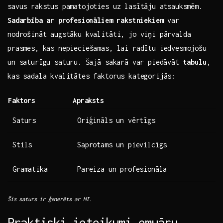
savus rakstus pamatojoties uz lasītāju ⁣atsauksmēm.
Sadarbība ar⁣ profesionāliem rakstniekiem
var
nodrošināt augstāku kvalitāti, jo viņi ‍pārvalda
prasmes, kas nepieciešamas, lai​ radītu iedvesmojošu
un saturīgu saturu. ⁤Šajā sakarā var‍ piedāvāt
tabulu
,
kas sadala kvalitātes faktorus kategorijās:
Faktors
Apraksts
Saturs
Oriģināls un vērtīgs
Stils
Saprotams un pievilcīgs
Gramatika
Pareiza un profesionāla
Šis saturs ir ģenerēts ar MI.
Praktiski ieteikumi‌ emuāru