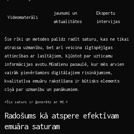
jaunumi un
Ekspertu
Videomaterāli
aktualitātes
intervijas
Šie rīki un‌ metodes palīdz radīt saturu, kas ne tikai
atraisa ‌uzmanību, bet arī veicina ilgtspējīgas
attiecības ar lasītājiem, kļūstot⁤ par uzticamu
informācijas ‌avotu.Mūsdienu pasaulē, ⁤kur mēs arvien
vairāk ​pievēršamies digitālajiem ​risinājumiem,
kvalitatīva emuāru‌ rakstīšana⁣ ir būtisks elements
cīņā par uzmanību un panākumiem.
*Šis saturs ‌ir ģenerēts ar MI.*
Radošums kā atspere efektīvam
emuāra saturam