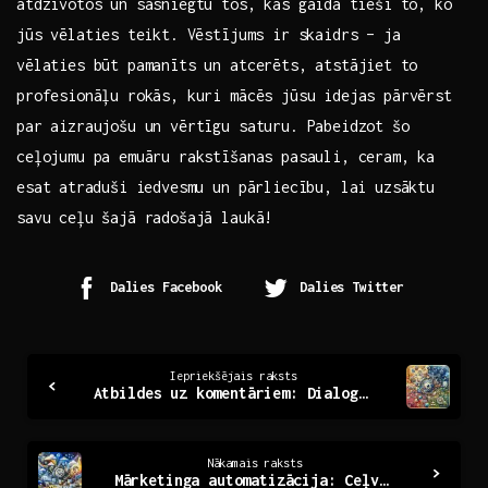
atdzīvotos un sasniegtu tos, kas​ gaida⁣ tieši to, ko
jūs vēlaties⁢ teikt. Vēstījums ir skaidrs – ja
vēlaties būt pamanīts un atcerēts, atstājiet⁣ to
profesionāļu‍ rokās, kuri mācēs jūsu idejas pārvērst‍
par aizraujošu un vērtīgu saturu. Pabeidzot šo
‍ceļojumu pa emuāru rakstīšanas pasauli, ceram, ⁤ka
esat ⁣atraduši iedvesmu un pārliecību, lai uzsāktu
savu ceļu šajā radošajā laukā!
Dalies Facebook
Dalies Twitter
Continue
Iepriekšējais raksts
Atbildes uz komentāriem: Dialogs un pieredze tiešsaistē
Reading
Nākamais raksts
Mārketinga automatizācija: Ceļvedis mūsdienu biznesam