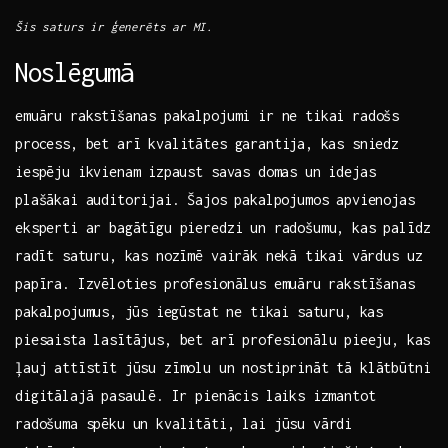
Šis saturs ir ģenerēts ⁣ar ⁣MI.
Noslēgumā
emuāru rakstīšanas pakalpojumi ir ne tikai radošs
process, bet arī kvalitātes garantija, ⁣kas sniedz
iespēju ikvienam⁣ izpaust savas ‍domas‌ un idejas
plašākai auditorijai. Šajos⁤ pakalpojumos apvienojas
eksperti ar bagātīgu pieredzi ‍un radošumu, ⁣kas palīdz
⁣radīt saturu, kas‍ nozīmē vairāk‌ nekā ⁤tikai vārdus uz
papīra. Izvēloties profesionālus emuāru ⁤rakstīšanas
pakalpojumus,⁣ jūs ⁤iegūstat ne tikai saturu, kas
piesaista lasītājus, bet arī profesionālu ⁣pieeju, ⁣kas⁤
ļauj attīstīt jūsu ​zīmolu un nostiprināt tā‍ klātbūtni
digitālajā pasaulē.⁤ Ir pienācis laiks izmantot
radošuma spēku un kvalitāti, lai jūsu vārdi