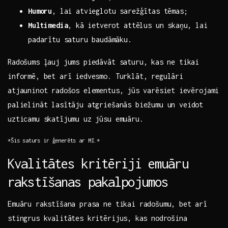
Humoru
, lai atvieglotu sarežģītas tēmas;
Multimedia
,‌ kā ⁣ietverot attēlus un skaņu, lai
padarītu saturu baudāmāku.
Radošums ļauj jums piedāvāt saturu, kas ⁣ne tikai
informē, ‌bet arī iedvesmo. Turklāt, regulāri
atjauninot radošos elementus, jūs ⁣varēsiet⁢ ievērojami
​palielināt lasītāju atgriešanās biežumu un veidot
uzticamu skatījumu ​uz jūsu ‌emuāru.
*Šis saturs ir ģenerēts ar MI.*
Kvalitātes‌ kritēriji emuāru
‍rakstīšanas pakalpojumos
Emuāru rakstīšana prasa ne tikai radošumu, bet arī
stingrus kvalitātes kritērijus,⁣ kas nodrošina