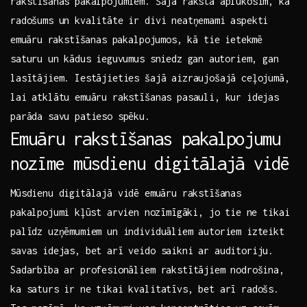
rakstīšanas pakalpojumiem. Šajā rakstā aplūkosim, ​kā
radošums un kvalitāte ir divi neatņemami aspekti
⁣emuāru⁤ rakstīšanas pakalpojumos, kā tie ‍ietekmē​
saturu‌ un ⁢kādus ieguvumus sniedz gan ⁤autoriem, gan
lasītājiem. Iestājieties šajā aizraujošajā ceļojumā,
lai atklātu emuāru​ rakstīšanas ‍pasauli, kur idejas
parāda savu patieso spēku.
Emuāru rakstīšanas pakalpojumu
nozīme mūsdienu digitālajā vidē
Mūsdienu digitālajā vidē ⁢emuāru rakstīšanas ​
pakalpojumi ⁣kļūst arvien⁣ nozīmīgāki, jo tie ne​ tikai
palīdz uzņēmumiem un individuāliem autoriem izteikt
savas idejas, bet ​arī veido saikni ar auditoriju.
Sadarbība ar ‍profesionāliem ‍rakstītājiem nodrošina,
ka ​saturs ir ne tikai kvalitatīvs, bet arī ​radošs.