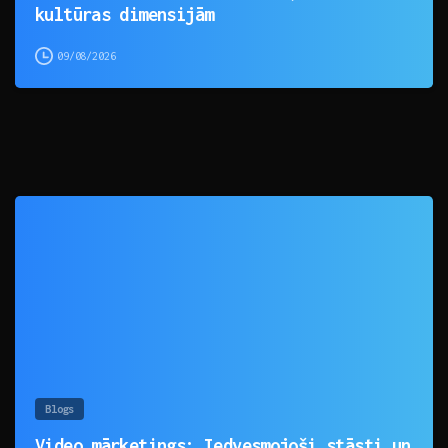
kultūras dimensijām
09/08/2026
0
Blogs
Video mārketings: Iedvesmojoši stāsti un