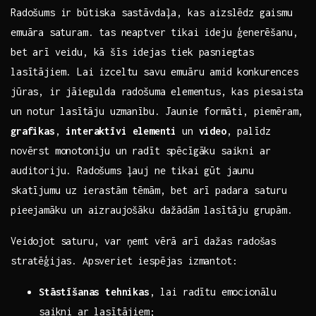
Radošums ir būtiska sastāvdaļa, kas aizslēdz gaismu
emuāra⁤ saturam. tas neaptver tikai ideju ģenerēšanu,
bet arī veidu, kā šīs idejas tiek pasniegtas
lasītājiem. Lai‍ izceltu savu​ emuāru⁤ amid konkurences
jūras, ⁤ir jāiegulda radošuma elementus, ⁤kas piesaista
un⁣ notur ⁤lasītāju uzmanību. ‍Jaunie formāti, piemēram,‌
grafikas
,
interaktīvi elementi
un
video
, palīdz
novērst monotoniju un radīt spēcīgāku saikni ‍ar
auditoriju. Radošums ļauj ne tikai gūt jaunu
skatījumu uz ierastām tēmām, bet arī padara saturu
pieejamāku ⁤un ‌aizraujošāku dažādām lasītāju grupām.
Veidojot saturu, var ņemt vērā ⁢arī dažas radošas
stratēģijas. Apsveriet iespējas izmantot:
Stāstīšanas tehnikas
, lai radītu emocionālu
saikni ar lasītājiem;