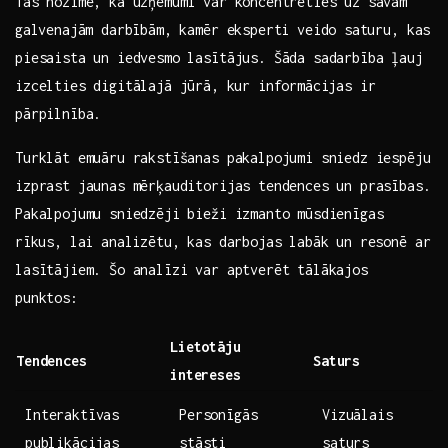
Tas nozīmē, ka uzņēmumi var koncentrēties uz savām
⁣galvenajām darbībām, kamēr eksperti veido ⁤saturu, kas
piesaista ‍un iedvesmo ​lasītājus. Šāda ‍sadarbība ļauj
izcelties digitālajā​ jūrā, ⁢kur informācijas ir
pārpilnība.
Turklāt emuāru rakstīšanas pakalpojumi sniedz iespēju
izprast jaunas mērķauditorijas tendences un prasības.
Pakalpojumu sniedzēji bieži izmanto mūsdienīgas
⁢rīkus, lai analizētu, kas darbojas labāk un resonē ar
lasītājiem. Šo analīzi var aptverēt tālākajos
punktos:
Lietotāju
Tendences
Saturs
intereses
Interaktīvas
Personīgās
Vizuālais‍
⁢publikācijas
stāsti
saturs