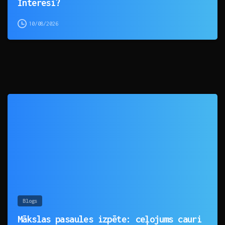
Interesi?
10/08/2026
0
Blogs
Mākslas pasaules izpēte: ceļojums cauri