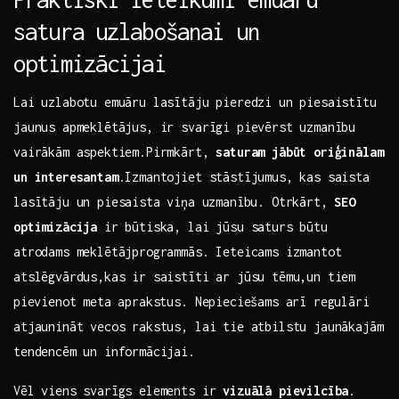
satura uzlabošanai un⁢
optimizācijai
Lai uzlabotu ​emuāru lasītāju pieredzi un​ piesaistītu
jaunus apmeklētājus,‍ ir‍ svarīgi pievērst uzmanību
vairākām aspektiem.Pirmkārt,
saturam jābūt oriģinālam
un interesantam
.Izmantojiet stāstījumus, kas saista
lasītāju un piesaista viņa⁤ uzmanību.‌ Otrkārt,
SEO
optimizācija
ir būtiska, lai jūsu saturs būtu
atrodams meklētājprogrammās. Ieteicams izmantot
atslēgvārdus,kas ir saistīti ar jūsu tēmu,un tiem
⁣pievienot ‍meta aprakstus. Nepieciešams arī regulāri⁢
atjaunināt vecos rakstus,‍ lai tie atbilstu jaunākajām
tendencēm un informācijai.
Vēl viens svarīgs elements ir
vizuālā pievilcība
.⁣