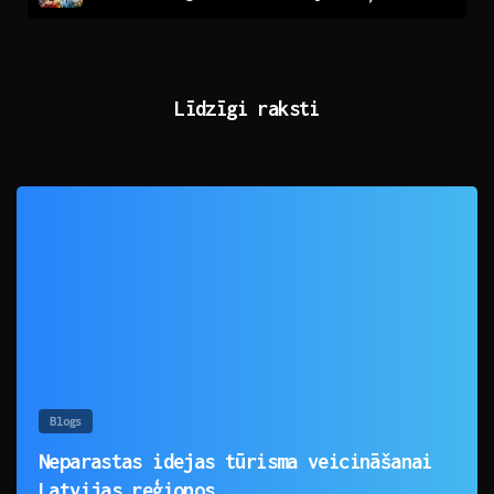
Līdzīgi raksti
0
Blogs
Neparastas idejas tūrisma veicināšanai
Latvijas reģionos