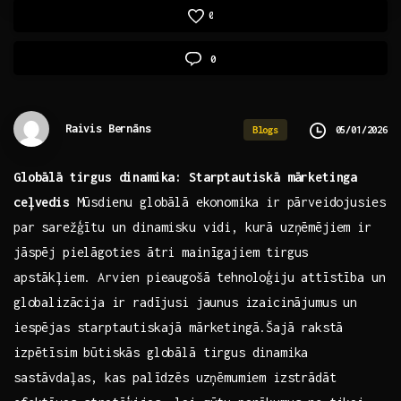
0
0
Raivis Bernāns
05/01/2026
Blogs
Globālā tirgus‍ dinamika: Starptautiskā mārketinga
ceļvedis
Mūsdienu​ globālā⁢ ekonomika ir pārveidojusies
par sarežģītu un dinamisku‌ vidi, kurā uzņēmējiem ir
jāspēj pielāgoties ātri mainīgajiem tirgus
apstākļiem. Arvien pieaugošā tehnoloģiju attīstība un
⁢globalizācija ir radījusi jaunus izaicinājumus un
iespējas starptautiskajā mārketingā.Šajā⁢ rakstā
izpētīsim būtiskās globālā tirgus dinamika
sastāvdaļas, ⁢kas palīdzēs uzņēmumiem izstrādāt