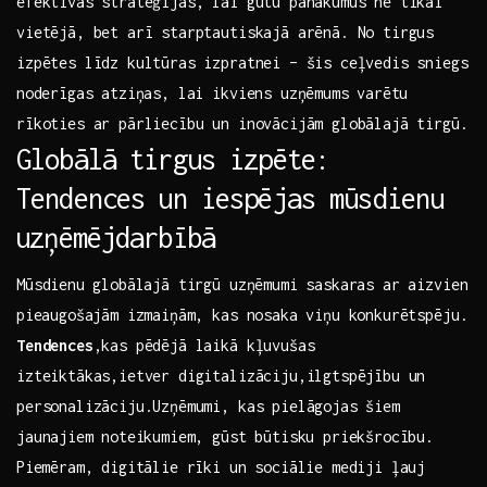
efektīvas stratēģijas, lai gūtu panākumus ne tikai
vietējā, bet arī starptautiskajā arēnā. No tirgus
izpētes līdz kultūras izpratnei – šis ceļvedis sniegs
⁤noderīgas atziņas, lai ikviens uzņēmums ⁢varētu⁣
rīkoties ar pārliecību un inovācijām globālajā tirgū.
Globālā⁤ tirgus izpēte:
Tendences⁤ un iespējas mūsdienu
⁣uzņēmējdarbībā
Mūsdienu ⁣globālajā tirgū uzņēmumi saskaras ar aizvien
⁤pieaugošajām izmaiņām, kas nosaka viņu konkurētspēju.
Tendences
,kas pēdējā laikā kļuvušas⁣
izteiktākas,ietver digitalizāciju,ilgtspējību ‌un
personalizāciju.Uzņēmumi,‌ kas pielāgojas šiem
jaunajiem⁣ noteikumiem, gūst būtisku priekšrocību.
⁤Piemēram, digitālie rīki un sociālie mediji ļauj