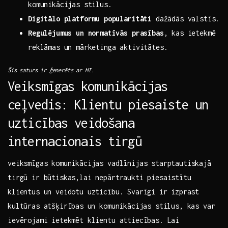
komunikācijas stilus.
Digitālo platformu popularitāti
dažādās valstīs.
Regulējumus un normatīvās prasības
,‌ kas ietekmē
reklāmas un mārketinga aktivitātes.
Šis saturs ir ģenerēts ar MI.
Veiksmīgas⁤ komunikācijas
ceļvedis: Klientu piesaiste un
uzticības veidošana
internacionais tirgū
veiksmīgas komunikācijas vadlīnijas starptautiskajā⁤
tirgū ir būtiskas,lai nepārtraukti‍ piesaistītu
klientus un veidotu uzticību. Svarīgi ir⁣ izprast
‍kultūras atšķirības⁤ un komunikācijas stilus,‌ kas var
ievērojami ietekmēt ​klientu attiecības. Lai