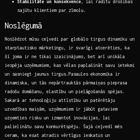
Stabilitāte un ‍konsekvence
, lai radītu drošības
sajūtu klientiem par zīmolu.
Noslēgumā
Noslēdzot mūsu ceļvedi​ par globālo tirgus‌ dinamiku un
starptautisko⁣ mārketingu, ir svarīgi atcerēties, ka
šī‌ joma ir ​ne⁤ tikai izaicinājums,‌ bet arī unikāla
iespēja‌ uzņēmumiem, kas vēlas paplašināt savu ietekmi
un sasniegt jaunus‍ tirgus.Pasaules ‌ekonomika ir
dinamiska, un ​tās ​nepārtrauktās pārmaiņas pieprasa
radošu domāšanu,⁤ elastību un pielāgošanās spējas.
Sakarā ⁣ar tehnoloģiju attīstību un patērētāju
uzvedības maiņām, uzņēmumiem ​ir jābūt gataviem
uzņemties risku un izmantot inovācijas, lai
palielinātu⁢ savu konkurētspēju. Šajā‌ ceļvedī⁤ mēs
ceram, ​ka esat atradis‍ vērtīgus ieskatus un