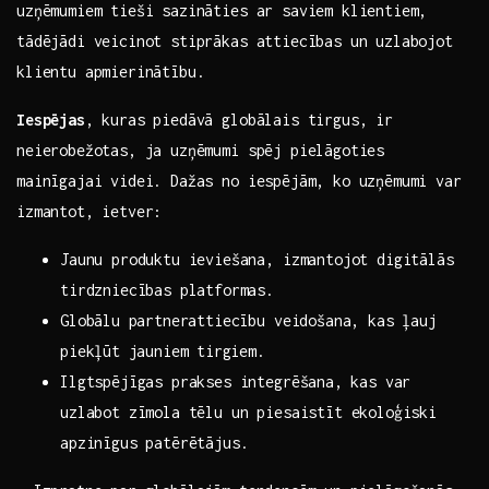
uzņēmumiem tieši sazināties ar saviem‌ klientiem,
tādējādi veicinot stiprākas attiecības un uzlabojot
klientu apmierinātību. ​ ⁢​
Iespējas
, kuras ‌piedāvā globālais tirgus, ir
neierobežotas, ja uzņēmumi spēj pielāgoties
mainīgajai videi. Dažas no iespējām, ko uzņēmumi var
izmantot, ietver: ⁢ ⁢
Jaunu produktu ieviešana, izmantojot digitālās
tirdzniecības platformas.
Globālu⁢ partnerattiecību veidošana, kas ļauj
piekļūt⁤ jauniem⁣ tirgiem.
Ilgtspējīgas prakses integrēšana,⁤ kas var
uzlabot zīmola ​tēlu‌ un piesaistīt ekoloģiski
apzinīgus patērētājus.