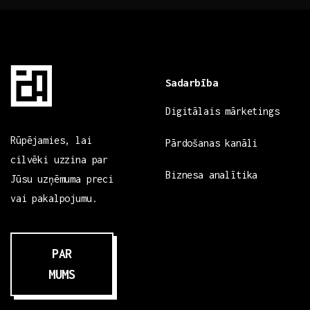
Sadarbība
Digitālais mārketings
Rūpējamies, lai
Pārdošanas kanāli
cilvēki uzzina par
Biznesa analītika
Jūsu uzņēmuma preci
vai pakalpojumu.
PAR
MUMS