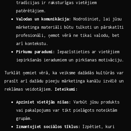
tradīcijas ir raksturīgas vietējiem
patērētājiem.
Valodas un komunikācija:
Nodrošiniet, lai jūsu
mārketinga materiāli⁤ būtu tulkoti un pārskatīti‍
profesionāli, ņemot‌ vērā⁤ ne‌ tikai ‌valodu, bet
arī kontekstu.
Pirkumu paradumi:
Iepazīstieties ⁢ar vietējiem
iepirkšanās ieradumiem un pirkšanas motivāciju.
Turklāt ņemiet vērā, ka veiksme dažādās kultūrās⁢ var
prasīt ‍arī dažādu pieeju mārketinga kanālu izvēlē un
reklāmas veidotājiem.
Ieteikumi:
Apziniet vietējās ⁢nišas:
Varbūt ​jūsu produkts
vai pakalpojums var tikt pielāgots noteiktām
grupām.
Izmantojiet‌ sociālos tīklus:
Izpētiet, kuri