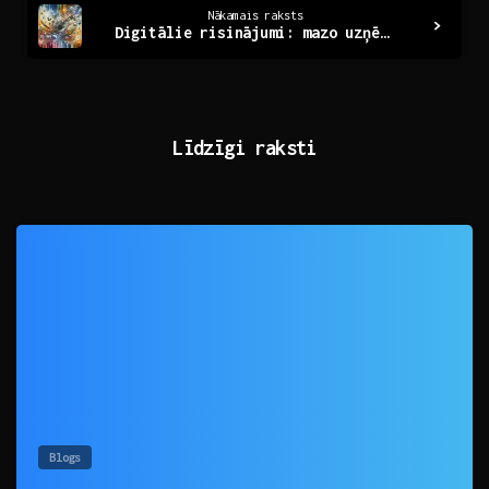
Nākamais raksts
Digitālie risinājumi: mazo uzņēmumu ceļš uz izaugsmi
Līdzīgi raksti
0
Blogs