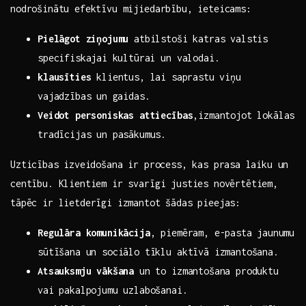
nodrošinātu ​efektīvu mijiedarbību, ieteicams:
Pielāgot ziņojumu
atbilstoši katras valstis
specifiskajai⁤ kultūrai un valodai.
klausīties
klientus, lai⁤ saprastu viņu
vajadzības un⁣ gaidas.
Veidot personiskas attiecības
,izmantojot lokālas
tradīcijas ‍un‍ pasākumus.
Uzticības⁤ izveidošana ir process, kas prasa⁣ laiku ⁣un
centību. Klientiem ir svarīgi justies novērtētiem,
tāpēc ir lietderīgi izmantot šādas pieejas:
Regulāra komunikācija
, piemēram, e-pasta ⁢jaunumu
sūtīšana un sociālo tīklu aktīvā izmantošana.
Atsauksmju vākšana
un‍ to izmantošana produktu
vai pakalpojumu uzlabošanai.