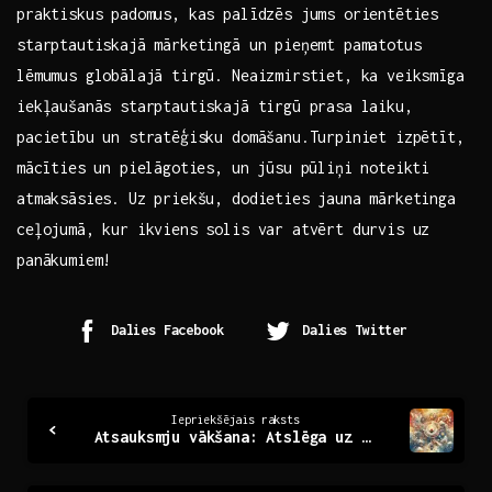
praktiskus padomus, kas palīdzēs jums orientēties
starptautiskajā mārketingā un pieņemt pamatotus
lēmumus ‍globālajā tirgū. Neaizmirstiet, ka veiksmīga
iekļaušanās starptautiskajā tirgū prasa laiku,
pacietību un stratēģisku domāšanu.Turpiniet izpētīt,
⁤mācīties un pielāgoties, un jūsu pūliņi noteikti
atmaksāsies. ‍Uz priekšu, dodieties jauna mārketinga
ceļojumā,‍ kur ikviens solis​ var atvērt durvis ‌uz
panākumiem!
Dalies Facebook
Dalies Twitter
Continue
Iepriekšējais raksts
Atsauksmju vākšana: Atslēga uz klientu apmierinātību
Reading