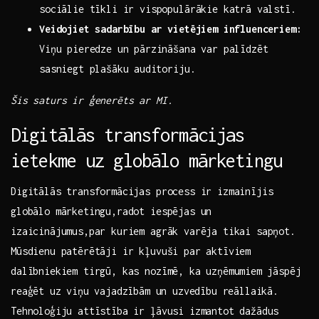
sociālie tīkli ir vispopulārākie katrā valstī.
Veidojiet sadarbību ar vietējiem​ influenceriem:
Viņu pieredze un ‌pārzināšana var palīdzēt
sasniegt plašāku⁤ auditoriju.
Šis saturs ​ir ģenerēts ar MI.
Digitālās transformācijas
ietekme uz globālo mārketingu
Digitālās transformācijas process ir izmainījis⁣
globālo‍ mārketingu,radot iespējas un
izaicinājumus,par kuriem agrāk varēja tikai sapņot.
Mūsdienu patērētāji ir kļuvuši par ​aktīviem
dalībniekiem tirgū, kas‌ nozīmē, ‌ka uzņēmumiem ⁢jāspēj
reaģēt ⁣uz viņu vajadzībām⁢ un uzvedību reāllaikā.
Tehnoloģiju attīstība ir ļāvusi izmantot dažādus