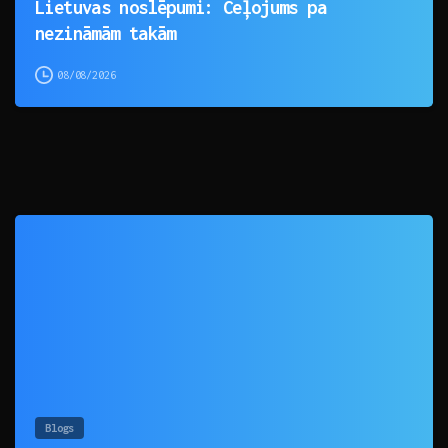
Lietuvas noslēpumi: Ceļojums pa
nezināmām takām
08/08/2026
0
Blogs