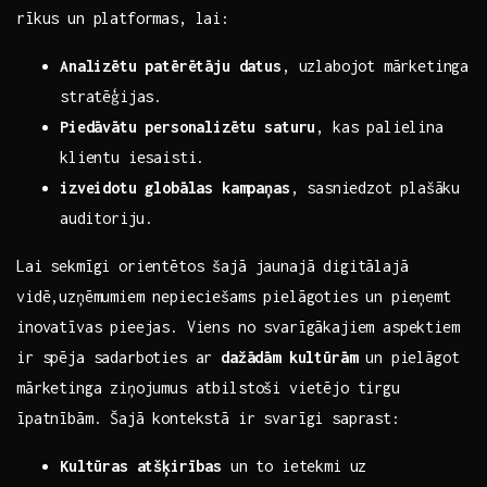
rīkus un platformas, lai:
Analizētu patērētāju datus
, uzlabojot⁢ mārketinga
stratēģijas.
Piedāvātu personalizētu saturu
, kas palielina
klientu iesaisti.
izveidotu globālas kampaņas
,⁢ sasniedzot⁢ plašāku
⁣auditoriju.
Lai sekmīgi orientētos ​šajā ​jaunajā digitālajā
vidē,uzņēmumiem nepieciešams pielāgoties un pieņemt
inovatīvas pieejas. Viens no svarīgākajiem aspektiem
ir spēja sadarboties ar⁢
dažādām kultūrām
un pielāgot
mārketinga ziņojumus atbilstoši vietējo tirgu
īpatnībām. Šajā kontekstā ir svarīgi saprast:
Kultūras atšķirības
un to ietekmi uz