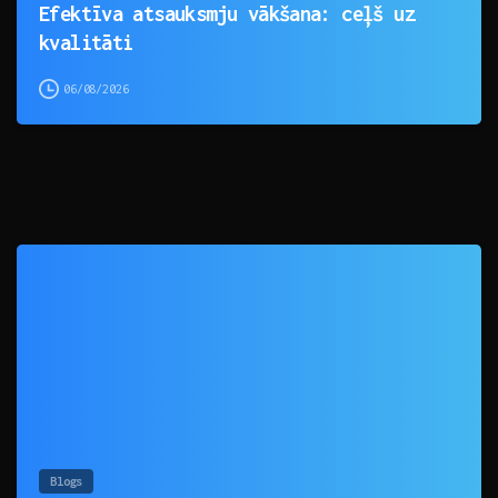
Efektīva atsauksmju vākšana: ceļš uz
kvalitāti
06/08/2026
0
Blogs