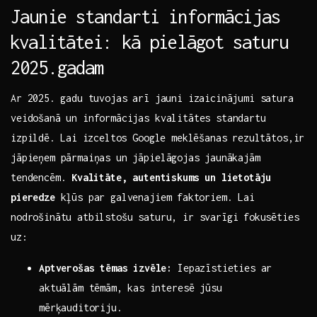
Jaunie standarti informācijas
⁣kvalitātei: kā​ pielāgot⁣ saturu
2025.gadam
Ar 2025. ⁤gadu tuvojas arī jauni izaicinājumi‌ satura
veidošanā un‌ informācijas kvalitātes​ standartu
izpildē.⁤ Lai ⁢izceltos Google meklēšanas rezultātos,ir⁤
jāpieņem pārmaiņas‌ un jāpielāgojas ⁣jaunākajām
tendencēm.⁢
Kvalitāte, autentiskums un lietotāju⁤
pieredze
kļūs par galvenajiem⁣ faktoriem.⁢ Lai
nodrošinātu atbilstošu saturu, ir svarīgi ⁢fokusēties
uz:
Aptverošas tēmas izvēle:
Iepazīstieties ar​
aktuālām tēmām,⁤ kas interesē⁢ jūsu
mērķauditoriju.