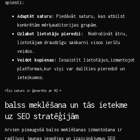
spiesti:
Adaptēt saturu:
Piedāvāt saturu, ⁤kas atbilst
konkrētām mērķauditorijas grupām.
Uzlabot lietotāju pieredzi:
⁤ Nodrošināt ātru,
lietotājam draudzīgu saskarni ⁢visos ierīču
veidos.
Veidot kopienas:
Iesaistīt lietotājus,izmantojot
platformas,kur ‌viņi var⁣ dalīties ⁣pieredzē un
ieteikumos.
*Šis saturs ir ģenerēts ar MI.*
balss⁤ meklēšana un ‍tās ietekme
uz‌ SEO ​stratēģijām
Arvien pieaugošā balss ⁣meklēšanas ‍izmantošana ‍ir ​
radījusi jaunas⁣ iespējas un izaicinājumus SEO