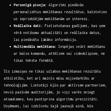
Personīgā pieeja:
Algoritmi piedāvās
personalizētus meklēšanas rezultātus, balstoties
‌uz iepriekšējām meklēšanām un interesi.
Reāllaika dati:
Pielietošanas gadījumi, kas ņem⁤
vērā notikumu aktualitāti⁤ un reāllaika datus,
lai piedāvātu labāko ​informāciju.
Multimodāla meklēšana:
Iespējas veikt meklēšanu
ar balss⁢ komandu, attēliem vai videoklipiem, ne
tikai‌ teksta formātā.
Šīs izmaiņas ne tikai uzlabos meklēšanas rezultātu
atbilstību, ⁣bet arī mainīs mūsu mijiedarbību ar
tehnoloģijām. Lietotāji kļūs par⁤ aktīviem partneriem,
nevis pasīvām ⁢auditorijām, jo viņi varēs sniegt
‍atsauksmes, kas ‌pastiprina algoritmu precizitāti.
‍Uzņēmumi, lai izdzīvotu šajā jaunajā ainā, būs