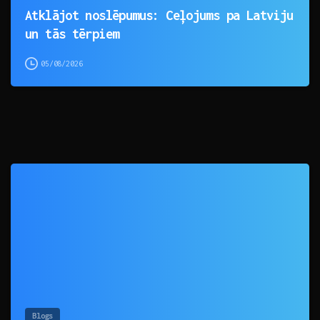
Atklājot noslēpumus: Ceļojums pa Latviju
un tās tērpiem
05/08/2026
0
Blogs