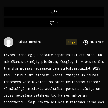
0
0
Raivis Bernāns
31/10/2025
Blogs
Ievads
Tehnoloģiju pasaule ‌nepārtraukti attīstās, un​
meklēšanas‌ dzinēji,​ piemēram, Google, ‌ir‍ viens no šīs
transformācijas ​redzamākajiem simboliem.Gaidot 2025.
gadu,⁣ ir būtiski izprast, ​kādas izmaiņas ⁢un jaunas
tendences varētu veidot ‌nākotnes meklēšanas pieredzi.⁣
Kā mākslīgā intelekta‍ attīstība, personalizācija ‌un
balss⁣ meklēšana ietekmēs to, kā‌ mēs meklējam ​
informāciju? Šajā rakstā aplūkosim gaidāmās pārmaiņas