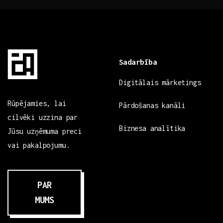
Sadarbība
Digitālais mārketings
Rūpējamies, lai
Pārdošanas kanāli
cilvēki uzzina par
Biznesa analītika
Jūsu uzņēmuma preci
vai pakalpojumu.
PAR
MUMS