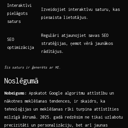
Interaktīvi
Izveidojiet‌ interaktīvu‌ saturu, kas⁣
pielāgots
piesaista⁢ lietotājus.
‌saturs
Regulāri atjaunojiet savas SEO ​
SEO
stratēģijas, ņemot vērā jaunākos
optimizācija
rādītājus.
Šis saturs⁣ ir ģenerēts ar⁤ MI.
Noslēgumā
Nobeigums:
Apskatot Google algoritmu attīstību⁤ un
nākotnes meklēšanas tendences,‌ ir ⁢skaidrs, ka
tehnoloģijas un meklēšanas rīki turpina attīstīties
milzīgā ātrumā. ⁤2025. ⁤gadā redzēsim ne tikai uzlabotu
⁣precizitāti un personalizāciju, bet arī jaunas​