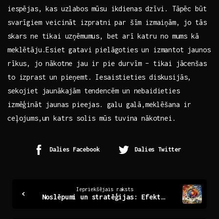
iespējas, kas ‌uzlabos mūsu ikdienas⁢ dzīvi. Tāpēc⁤ būt
svarīgiem veicināt izpratni⁢ par šīm izmaiņām, jo tās
skars ne tikai uzņēmumus, ⁣bet arī katru no⁤ mums kā⁢
meklētāju.Esiet ​gatavi pielāgoties un izmantot jaunos
rīkus, jo nākotne jau ir pie durvīm – tikai ⁢jācenšas⁤
to izprast un‍ pieņemt.​ Iesaistieties diskusijās,
sekojiet jaunākajām tendencēm​ un⁢ nebaidieties
izmēģināt⁣ jaunas pieejas. ⁤galu galā,meklēšana‍ ir
ceļojums,un katrs⁤ solis⁤ mūs tuvina nākotnei.
Dalies Facebook
Dalies Twitter
Continue
Iepriekšējais raksts
Noslēpumi un stratēģijas: Efektīvas prese relīzes
Reading