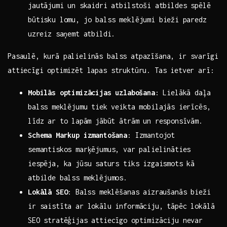
jautājumi un ⁤skaidri atbilstoši atbildes spēlē
būtisku​ lomu, jo balss meklējumi bieži⁢ paredz
⁢uzreiz saņemt atbildi.
Pasaulē, kurā palielinās balss​ atpazīšana, ir svarīgi
attiecīgi ⁢optimizēt lapas struktūru. Tas ietver arī:
Mobilās optimizācijas⁢ uzlabošana
: Lielākā daļa
balss ⁤meklējumu tiek veikta mobilajās ierīcēs,
līdz ar to⁤ lapām ‍jābūt ātrām ‌un​ responsīvām.
Schema Markup izmantošana
: Izmantojot
semantiskos ‌marķējumus, var⁢ palielināties
iespēja, ‌ka jūsu ⁢saturs tiks izgaismots kā
atbilde balss meklējumos.
Lokālā SEO
:⁣ Balss meklēšanas aizraušanās bieži​
ir saistīta ar lokālu informāciju,‍ tāpēc lokālā
SEO‌ stratēģijas attiecīgo optimizāciju nevar