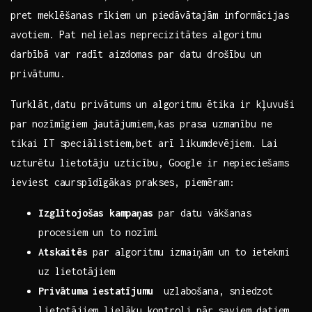
⁣pret meklēšanas rīkiem un​ piedāvātajām ‌informācijas
avotiem.⁢ Pat nelielas neprecizitātes‍ algoritmu
darbībā var⁢ radīt aizdomas par datu drošību un
privātumu.
Turklāt,datu privātums un algoritmu ētika ir ⁣kļuvuši
par nozīmīgiem jautājumiem,kas prasa uzmanību ⁣ne
‍tikai IT speciālistiem,bet arī ​likumdevējiem. Lai⁣
uzturētu lietotāju uzticību, Google ir nepieciešams⁣
ieviest caurspīdīgākas prakses, piemēram:
Izglītojošas kampaņas
par datu ⁢vākšanas‍
procesiem un ⁢to nozīmi
Atskaitēs
par algoritmu ‌izmaiņām un ⁣to ietekmi
uz lietotājiem
Privātuma ‍iestatījumu
⁤ uzlabošana, sniedzot
lietotājiem lielāku⁣ kontroli pār ⁣saviem datiem