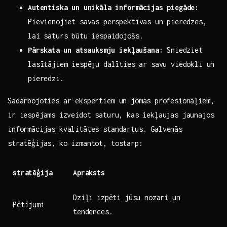
Autentiska un ​unikāla informācijas piegāde:
Pievienojiet savas perspektīvas ‌un⁤ pieredzes,
lai saturs būtu ‌iespaidojošs.
Pārskata ⁤un atsauksmju iekļaušana:
Sniedziet‌
lasītājiem ‌iespēju dalīties ⁤ar savu viedokli un​
pieredzi.
Sadarbojoties ar ekspertiem un jomas ⁢profesionāļiem,
ir iespējams ⁢izveidot saturu, kas‍ iekļaujas jaunajos
informācijas kvalitātes standartus. Galvenās
stratēģijas, ko izmantot, tostarp:
stratēģija
Apraksts
Dziļi izpēti jūsu nozari un
Pētījumi
tendences.