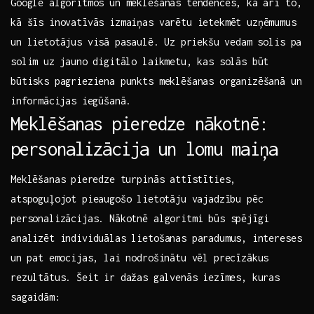
Google algoritmos ‌un meklēšanas tendencēs, kā ⁤arī to,
kā šīs inovatīvās izmaiņas varētu‌ ietekmēt uzņēmumus
un lietotājus visā ⁣pasaulē.⁢ Uz ‌priekšu vedam solis pa
solim uz ⁤jauno digitālo laikmetu, kas solās būt
būtisks ​pagrieziena punkts meklēšanas organizēšanā​ un
⁢informācijas iegūšanā.
Meklēšanas pieredze nākotnē:
personalizācija ​un lomu maiņa
Meklēšanas⁢ pieredze turpinās attīstīties,
atspoguļojot​ pieaugošo ⁢lietotāju vajadzību pēc
personalizācijas. Nākotnē algoritmi būs spējīgi
analizēt​ individuālas​ lietošanas paradumus, ⁤intereses
un ⁣pat emocijas, lai nodrošinātu vēl precīzākus
rezultātus. Šeit ​ir dažas⁣ galvenās iezīmes, kuras
sagaidām: