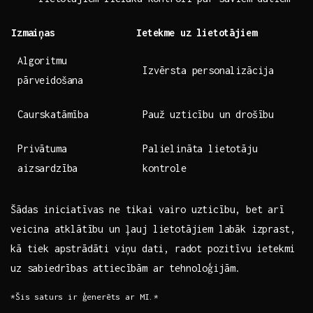
Izmaiņas
Ietekme‌ uz lietotājiem
Algoritmu
Izvērsta personalizācija
pārveidošana
Caurskatāmība
Pauž uzticību un drošību
Privātuma
Palielināta lietotāju⁤
aizsardzība
kontrole
Šādas iniciatīvas‌ ne tikai vairo uzticību, bet arī​
veicina⁣ atklātību un ļauj lietotājiem labāk izprast,
kā tiek apstrādāti⁣ viņu ⁢dati, radot pozitīvu ⁣ietekmi⁣
uz ‍sabiedrības attiecībām ar tehnoloģijām.
*Šis saturs ir ‍ģenerēts ar MI.*