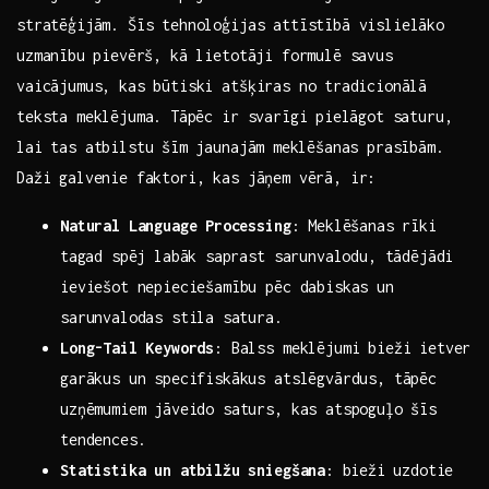
stratēģijām. Šīs tehnoloģijas attīstībā vislielāko
uzmanību⁤ pievērš, kā lietotāji formulē savus
vaicājumus, kas būtiski atšķiras no ⁢tradicionālā
teksta meklējuma.⁢ Tāpēc ir svarīgi⁤ pielāgot​ saturu,‍
lai tas atbilstu​ šīm ⁢jaunajām ⁢meklēšanas prasībām.
Daži‌ galvenie faktori, kas jāņem vērā, ir:
Natural Language⁤ Processing
: Meklēšanas rīki
⁤tagad spēj‌ labāk ⁣saprast sarunvalodu, tādējādi
ieviešot nepieciešamību‍ pēc dabiskas un
sarunvalodas​ stila⁢ satura.
Long-Tail Keywords
: Balss meklējumi bieži ietver​
garākus un specifiskākus atslēgvārdus, tāpēc
uzņēmumiem jāveido saturs, kas atspoguļo šīs
tendences.
Statistika un‌ atbilžu ​sniegšana
: ⁢bieži⁣ uzdotie