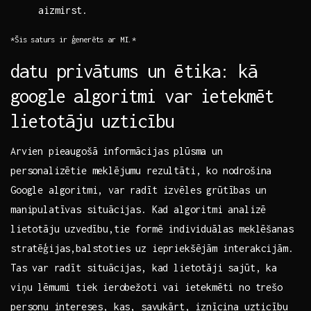
aizmirst.
*Šis ‍saturs ir ģenerēts ‌ar​ MI.*
datu privātums un ētika: kā‍
google ⁤algoritmi var⁤ ietekmēt
lietotāju⁣ uzticību
Arvien pieaugošā informācijas plūsma un⁤
personalizētie meklējumu rezultāti,‌ ko nodrošina⁤
Google algoritmi, var radīt izvēles grūtības un
manipulatīvas ⁢situācijas. Kad algoritmi analizē
⁣lietotāju uzvedību,tie formē individuālas meklēšanas
stratēģijas,balstoties ​uz iepriekšējām interakcijām.
Tas ⁢var radīt ‌situācijas, kad lietotāji sajūt, ka
viņu lēmumi tiek⁢ ierobežoti vai ietekmēti no trešo
personu ⁣intereses,‍ kas,⁣ savukārt, iznīcina uzticību