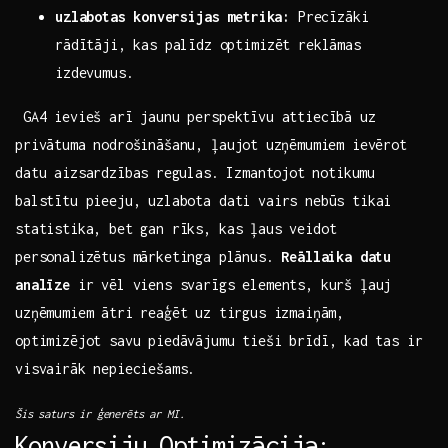
uzlabotas ⁤konversijas metrika:
Precīzāki
‍rādītāji, kas palīdz ‌optimizēt reklāmas
izdevumus.
‍ GA4 ievieš arī jaunu perspektīvu attiecībā uz
privātuma nodrošināšanu, ļaujot⁣ uzņēmumiem ievērot
datu aizsardzības⁤ regulas. ⁢Izmantojot⁢ notikumu
balstītu pieeju, uzlabota dati vairs nebūs tikai
statistika, bet gan rīks, kas ļaus veidot
personalizētus ‌mārketinga ⁣plānus.
Reāllaika datu
analīze
ir vēl viens‌ svarīgs elements, kurš ļauj
uzņēmumiem ātri reaģēt uz ⁢tirgus izmaiņām,
optimizējot savu piedāvājumu tieši​ brīdī, ⁢kad tas ir
visvairāk nepieciešams.
Šis saturs ir ģenerēts ar MI.
Konversiju Optimizācija: