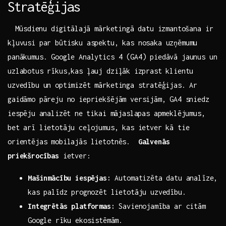
Stratēģijas
⁢ ⁤ Mūsdienu ‍digitālajā mārketingā datu izmantošana‍ ir‌
kļuvusi par būtisku aspektu, kas‌ nosaka uzņēmumu
panākumus. Google Analytics 4 (GA4) piedāvā​ jaunus ‌un
uzlabotus rīkus,kas ļauj dziļāk⁤ izprast ‌klientu
uzvedību un optimizēt​ mārketinga⁣ stratēģijas. Ar
gaidāmo​ pāreju no iepriekšējām versijām,⁣ GA4 sniedz
iespēju ⁢analizēt ne⁢ tikai mājaslapas ‍apmeklējumus,
bet arī lietotāju ceļojumus, kas⁣ ietver kā tie
‍orientējas mobilajās ​lietotnēs. ‌
Galvenās
priekšrocības
ietver: ‍ ‍
Mašinmācību iespējas:
Automatizēta‍ datu analīze,
kas palīdz ​prognozēt lietotāju uzvedību.
Integrētās platformas:
‌Savienojamība ‍ar citām
Google rīku ekosistēmām.