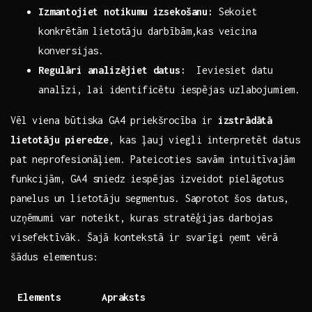
Izmantojiet notikumu ‍izsekošanu:
Sekoiet
konkrētām lietotāju darbībām,kas ‌veicina‍
konversijas.
Regulāri analizējiet ​datus:
‌ Ieviesiet datu⁢
analīzi, ⁢lai identificētu iespējas uzlabojumiem.
Vēl ‍viena būtiska GA4⁣ priekšrocība ir‌
izstrādātā⁣
lietotāju pieredze
, kas ļauj viegli interpretēt‌ datus
pat neprofesionāļiem. Pateicoties ⁤savām intuitīvajām
funkcijām, GA4 sniedz‍ iespējas izveidot pielāgotus
⁤panelus un lietotāju ​segmentus. ​Saprotot šos datus,
uzņēmumi ‌var⁣ noteikt, ⁤kuras stratēģijas darbojas
visefektīvāk. Šajā kontekstā ir svarīgi ņemt ⁢vērā
šādus elementus: ‌
Elements
Apraksts