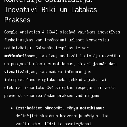
Inovatīvi Rīki⁣ un Labākās
Prakses
Google‍ Analytics⁣ 4 (GA4) piedāvā vairākas inovatīvas
funkcijas,kas var‌ ievērojami ‍uzlabot konversiju
optimizāciju. Galvenās iespējas ietver ⁣
mašīnmācīšanos
, kas‌ ļauj analizēt lietotāju uzvedību ​
un‌ prognozēt nākotnes notikumus,⁤ kā arī
jaunās⁤ datu
vizualizācijas
, kas padara informācijas
interpretēšanu vieglāku nekā‍ jebkad agrāk.‌ Lai​
efektīvi‌ izmantotu GA4 sniegtās ⁣iespējas, ir vērts‍
pievērst uzmanību šādām prakses​ vadlīnijām: ⁤
Izstrādājiet pārdomātu ⁢mērķu noteikšanu:
definējiet skaidrus konversiju mērķus, lai​
varētu⁢ sekot līdzi to sasniegšanai.