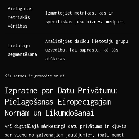
Pielāgotas
Izmantojiet metrikas,‌ kas ir⁤
metriskās
specifiskas jūsu biznesa ⁤mērķiem.
vērtības
Analizējiet dažādu⁣ lietotāju ‌grupu
Lietotāju⁣
⁤uzvedību, lai saprastu, kā tās
segmentēšana
atšķiras.
Šis saturs ir ģenerēts ar MI.
Izpratne par Datu Privātumu:
Pielāgošanās Eiropecīgajām
Normām un Likumdošanai
Arī​ digitālajā mārketingā datu privātums ir⁢ kļuvis
par vienu no galvenajiem jautājumiem, ⁣īpaši ņemot