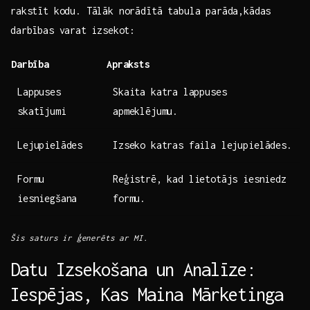
‍rakstīt kodu.‌ Tālāk‌ norādītā tabula parāda,kādas
darbības​ varat ⁣izsekot:
Darbība
Apraksts
Lappuses
Skaita katra ⁤lappuses
skatījumi
apmeklējumu.
Lejupielādes
Izseko katras faila lejupielādes.
Formu
Reģistrē, kad lietotājs ⁢iesniedz
‍iesniegšana
formu.
Šis saturs ir ģenerēts ar MI.
Datu Izsekošana un Analīze:
Iespējas, Kas Maina Mārketinga‌