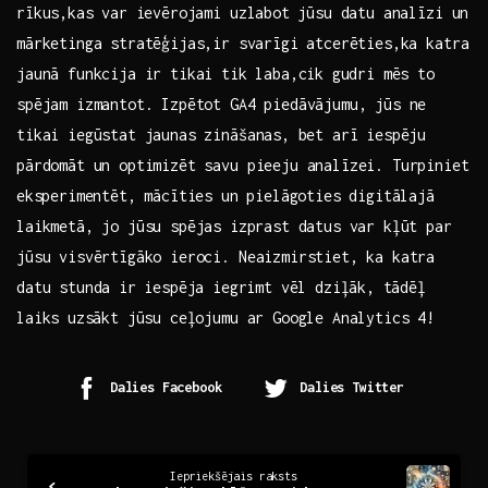
rīkus,kas var ⁣ievērojami uzlabot ⁢jūsu datu ‌analīzi un​
mārketinga stratēģijas,ir ⁤svarīgi atcerēties,ka​ katra
​jaunā funkcija ir tikai ⁣tik laba,cik⁣ gudri mēs to​
spējam ‌izmantot.‍ Izpētot GA4 piedāvājumu, jūs ne
tikai iegūstat‍ jaunas zināšanas, ⁣bet arī iespēju
pārdomāt ​un optimizēt savu pieeju analīzei. ​Turpiniet
⁢eksperimentēt, mācīties⁢ un ‌pielāgoties‌ digitālajā⁣
laikmetā, jo ‍jūsu spējas⁢ izprast datus ‍var kļūt par
jūsu visvērtīgāko ieroci. Neaizmirstiet, ka katra ​
datu ‍stunda ⁤ir iespēja ⁣iegrimt ‍vēl dziļāk, ⁣tādēļ
laiks⁣ uzsākt jūsu ceļojumu ar Google Analytics 4!
Dalies Facebook
Dalies Twitter
Continue
Iepriekšējais raksts