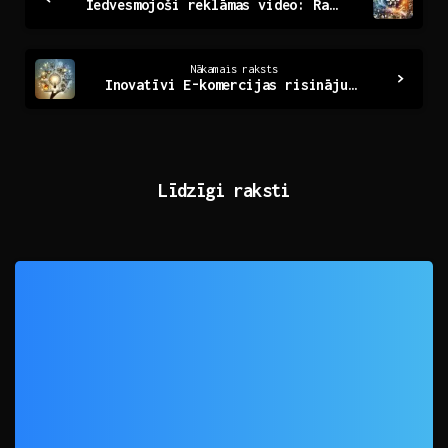
Iedvesmojoši reklāmas video: Radošuma un efektivitātes māksla
Reading
Nākamais raksts
Inovatīvi E-komercijas risinājumi: Ceļš uz panākumiem
Līdzīgi raksti
0