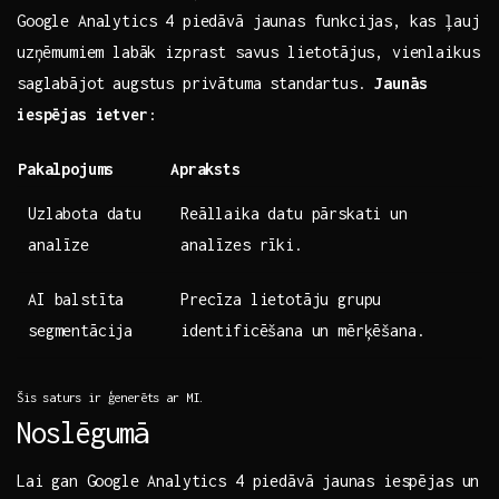
Google Analytics 4 piedāvā jaunas ​funkcijas, kas​ ļauj
⁤uzņēmumiem labāk izprast savus lietotājus,‌ vienlaikus
saglabājot augstus privātuma standartus.
Jaunās
iespējas ietver
: ‌ ‍ ‌ ⁤
Pakalpojums
Apraksts
Uzlabota datu
Reāllaika datu pārskati ⁤un
analīze
analīzes rīki.
AI balstīta
Precīza lietotāju grupu
segmentācija
identificēšana un mērķēšana.
Šis⁢ saturs‍ ir ​ģenerēts​ ar MI.
Noslēgumā
Lai gan⁣ Google Analytics ‍4 piedāvā ⁢jaunas iespējas un