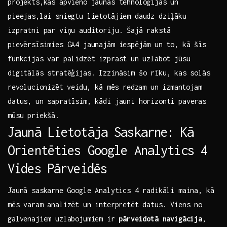
projekts,kas apvieno jaunas tehnoloģijas un
pieejas,lai​ sniegtu lietotājiem​ daudz‌ dziļāku
izpratni par viņu auditoriju. Šajā rakstā
pievērsīsimies​ GA4 ​jaunajām iespējām⁣ un​ to, kā šīs
funkcijas var ‍palīdzēt izprast⁢ un uzlabot jūsu
digitālās stratēģijas. Izzināsim šo rīku, kas ⁢solās
⁣revolucionizēt ⁤veidu, kā mēs redzam ⁢un‍ izmantojam
datus, un sapratīsim, ​kādi jauni horizonti ​paveras⁤
mūsu priekšā.
Jaunā Lietotāja ‌Saskarne: ⁢Kā
‌Orientēties Google ​Analytics 4⁣
Vides⁣ Pārveidēs
Jaunā ‌saskarne⁣ Google Analytics 4​ radikāli maina, kā
mēs varam analizēt⁣ un interpretēt datus. Viens ‌no
galvenajiem uzlabojumiem ⁣ir
pārveidotā navigācija
,