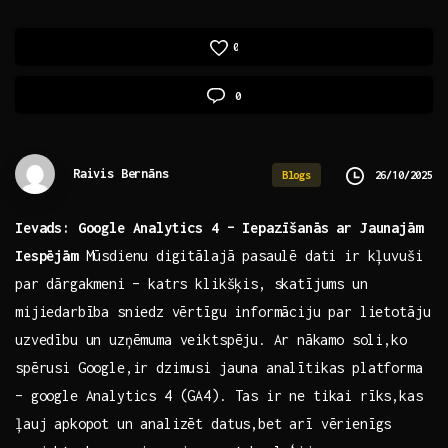
0
0
Raivis Bernāns
26/10/2025
Blogs
Ievads: ‌Google Analytics ‍4 ‍– Iepazīšanās ar Jaunajām
‍Iespējām
Mūsdienu⁤ digitālajā pasaulē dati ir kļuvuši
par dārgakmeni⁣ – ‌katrs klikšķis, skatījums un
mijiedarbība sniedz⁤ vērtīgu informāciju par lietotāju
uzvedību un ‌uzņēmuma veiktspēju. ⁣Ar⁢ nākamo soli,ko
spērusi ​Google,ir dzimusi jauna analītikas platforma
– google Analytics 4 (GA4). Tas ir ne ​tikai rīks,kas⁤
ļauj apkopot ‍un analizēt datus,bet arī ​vērienīgs