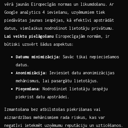
vērā jaunās Eiropecīgās normas un likumdošanu. Ar
Google analytics⁤ 4 ieviešanu, uzņēmumiem ‍tiek
piedāvātas ⁤jaunas iespējas,⁤ kā⁣ efektīvi ⁣apstrādāt​
datus, vienlaikus nodrošinot lietotāju privātumu. ⁣
Lai veiktu pielāgošanu
Eiropecīgajām normām, ir​
būtiski uzsvērt šādus aspektus: ⁢ ⁤ ​ ‍ ​
Datumu minimizācija:
Savāc tikai nepieciešamos⁣
datus.
Anonimizācija:
Ieviesiet datu anonimizācijas
‌mehānismus,‌ lai pasargātu​ lietotājus.
Pieņemšana:
Nodrošiniet ​lietotāju‌ iespēju
piekrist‌ datu apstrādei.
Izmantošana bez atbilstošas ⁣piekrišanas⁢ vai
aizsardzības‌ mehānismiem ​rada‌ riskus, ​kas var
negatīvi ietekmēt uzņēmumu reputāciju un uzticēšanos.