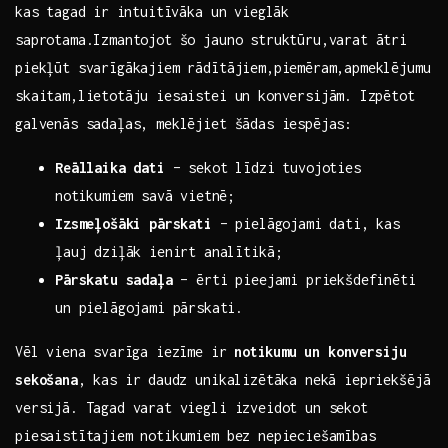
kas ⁣tagad ⁢ir intuitīvāka un vieglāk
saprotama.Izmantojot šo jauno struktūru,varat ātri
piekļūt‍ svarīgākajiem rādītājiem,piemēram,apmeklējumu
skaitam,lietotāju iesaistei un konversijām.⁣ Izpētot
galvenās‌ sadaļas, meklējiet šādas iespējas:
Reāllaika dati
– sekot līdzi tuvojoties
⁣notikumiem savā‍ vietnē;
Izsmeļošāki pārskati
– pielāgojami dati, kas
ļauj dziļāk ienirt analītikā;
Pārskatu sadaļa
– ērti pieejami priekšdefinēti
un pielāgojami pārskati.
Vēl viena ⁢svarīga iezīme ⁤ir⁤
notikumu ⁤un konversiju
sekošana
, kas ir⁣ daudz unikalizētāka nekā ‍iepriekšējā
versijā. Tagad varat viegli izveidot un sekot
piesaistītajiem notikumiem bez nepieciešamības