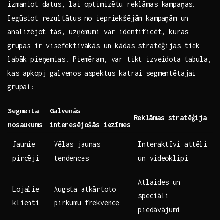
izmantot datus, lai optimizētu reklāmas kampaņas.
Iegūstot rezultātus⁤ no iepriekšējām kampaņām un
⁤analizējot tās, uzņēmumi var ‍identificēt, kuras
⁢grupas ‍ir visefektīvākās un kādas stratēģijas ‍tiek
labāk pieņemtas.⁤ Piemēram,‌ var ‍tikt izveidota tabula,
kas apkopj galvenos aspektus katrai segmentētajai
grupai:
Segmenta
Galvenās
Reklāmas stratēģija
nosaukums
interesējošās iezīmes
Jaunie
Vēlas jaunas‍
Interaktīvi attēli
pircēji
tendences
un videoklipi
Atlaides un
Lojalie
Augsta atkārtoto
speciāli
klienti
pirkumu frekvence
piedāvājumi