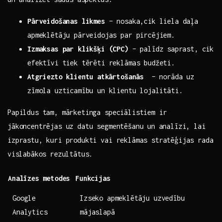
Pārveidošanas likmes
– nosaka,cik liela daļa
apmeklētāju pārveidojas‍ par pircējiem.
Izmaksas par klikšķi (CPC)
– palīdz⁢ saprast, ​cik
efektīvi tiek tērēti reklāmas budžeti.
Atgriezto klientu ⁤atkārtošanās
‍ – norāda uz‍
zīmola uzticamību un‍ klientu ⁢lojalitāti.
Papildus tam, mārketinga speciālistiem‍ ir
jākoncentrējas uz datu segmentēšanu un ⁢analīzi, lai
izprastu, kuri produkti​ vai reklāmas stratēģijas rada
⁢vislabākos rezultātus.
Analīzes⁤ metodes
Funkcijas
Google
Izseko apmeklētāju uzvedību
Analytics
mājaslapā