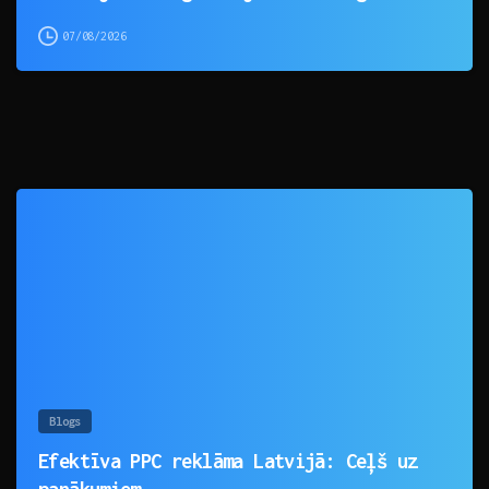
07/08/2026
0
Blogs
Efektīva PPC reklāma Latvijā: Ceļš uz
panākumiem