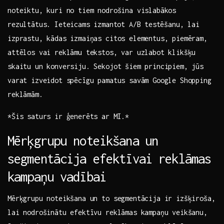
noteiktu, kuri no tiem‌ nodrošina vislabākos
rezultātus. Ieteicams⁣ izmantot ‍A/B⁤ testēšanu, lai
izprastu, kādas izmaiņas citos elementus, piemēram,
attēlos vai reklāmu tekstos, var uzlabot klikšķu
skaitu un konversiju. Sekojot šiem ‌principiem, jūs
varat izveidot spēcīgu pamatus savām Google ‍Shopping
reklāmām.
*Šis saturs​ ir ģenerēts ar MI.*
Mērķgrupu noteikšana ⁣un
segmentācija efektīvai reklāmas⁢
kampaņu vadībai
Mērķgrupu‌ noteikšana un to segmentācija ir izšķiroša,
lai nodrošinātu efektīvu reklāmas kampaņu veikšanu,