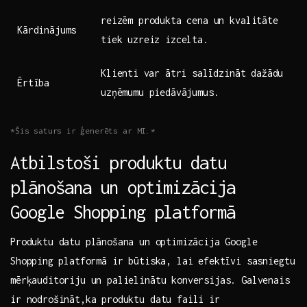
reizēm produkta‌ cena un kvalitāte
Kārdinājums
tiek uzreiz izcelta.
Klienti⁢ var ātri ⁤salīdzināt dažādu
Ērtība
uzņēmumu​ piedāvājumus.
*Šis saturs ⁤ir ‍ģenerēts ar MI.*
Atbilstoši produktu datu
plānošana‍ un optimizācija⁢
Google Shopping ​platformā
Produktu datu plānošana un ⁤optimizācija‍ Google‌
Shopping⁢ platformā ir būtiska, lai efektīvi sasniegtu
mērķauditoriju un palielinātu konversijas. Galvenais
ir nodrošināt,ka produktu datu faili ir⁣