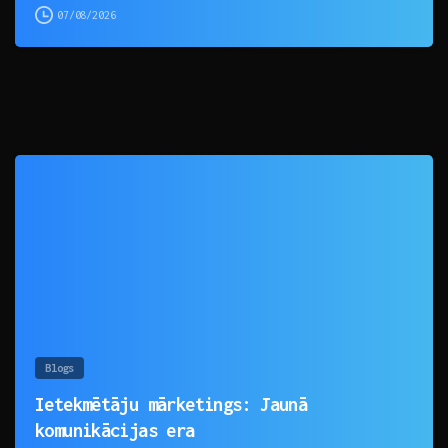
07/08/2026
0
Blogs
Ietekmētāju mārketings: Jaunā
komunikācijas era