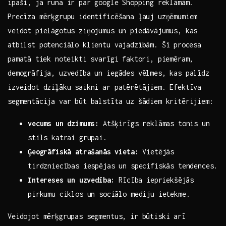
īpaši, ja runa ir par‌ google⁢ Shopping reklāmām.
Precīza mērķgrupu ‍identificēšana ļauj​ uzņēmumiem‍
veidot pielāgotus ziņojumus un piedāvājumus, kas
atbilst ‌potenciālo klientu vajadzībām. Šī ⁣procesa
pamatā⁤ tiek noteikti svarīgi faktori, piemēram,
demogrāfija, uzvedība ‍un iegādes vēlmes, kas palīdz
izveidot dziļāku saikni ar patērētājiem. Efektīva
segmentācija var ​būt balstīta uz šādiem kritērijiem:
vecums un dzimums:
Atšķirīgs reklāmas tonis un
stils ​katrai grupai.
Ģeogrāfiskā atrašanās ‍vieta:
Vietējās
tirdzniecības iespējas un‌ specifiskās tendences.
Intereses⁢ un uzvedība:
Rīcība iepriekšējās
pirkumu ​ciklos un‌ sociālo mediju ietekme.
Veidojot mērķgrupas segmentus, ir būtiski arī