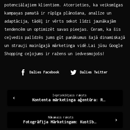
potenciālajiem klientiem. Atcerieties, ka ⁣veiksmīgas
‍kampaņas pamatā‌ ir rūpīga plānošana, analīze un
adaptācija, tādēļ ir vērts sekot līdzi jaunākajām
tendencēm un optimizēt ⁤savas⁤ pieejas. Ceram, ka šis⁢
ceļvedis palīdzēs jums gūt ‍panākumus šajā dinamiskajā
un strauji mainīgajā mārketinga vidē.Lai jūsu Google
Shopping⁤ ceļojums ir‌ ražens un iedvesmojošs!
Dalies Facebook
Dalies Twitter
Continue
Iepriekšējais raksts
Kontenta mārketinga aģentūra: Radošums un izaugsme
Reading
Nākamais raksts
Fotogrāfija Mārketingam: Kustību no Attēla līdz Pārdošanai