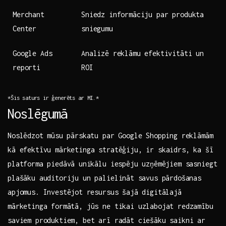
Merchant⁢
Sniedz informāciju par produkta
Center
sniegumu
Google Ads
Analizē reklāmu efektivitāti un
reporti
ROI
*Šis saturs ir⁢ ģenerēts ar MI.*
Noslēgumā
Noslēdzot⁤ mūsu pārskatu par Google Shopping‌ reklāmām
kā efektīvu mārketinga stratēģiju, ir skaidrs, ka šī
platforma piedāvā ⁢unikālu iespēju ‌uzņēmējiem sasniegt
plašāku auditoriju un palielināt⁤ savus pārdošanas
apjomus. Investējot⁤ resursus šajā digitālajā
mārketinga formātā, jūs ne‍ tikai uzlabojat redzamību
saviem produktiem, bet arī radāt ciešāku saikni ar