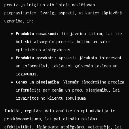
precīzi,pilnīgi un atbilstoši⁣ meklēšanas
pieprasījumiem. Svarīgi aspekti, uz kuriem jāpievērš
uzmanība, ‍ir:
Produktu nosaukumi:
Tie jāveido ⁢tādiem, lai tie
būtiski atspoguļo produkta būtību‌ un satur
optimizētus atslēgvārdus.
Produktu apraksti:
Apraksti⁣ jāraksta interesanti
un informatīvi, iekļaujot galvenās iezīmes un
ieguvumus.
Cenas un pieejamība:
Vienmēr jānodrošina precīza
‍informācija par cenām un preču pieejamību, lai
izvairītos no klientu apmulsuma.
Turklāt, regulāra ⁤datu analīze ​un optimizācija ‌ir
priekšnosacījums, lai palielinātu reklāmu
efektivitāti. Jāpārskata atslēgvārdu veiktspēja,‌ lai