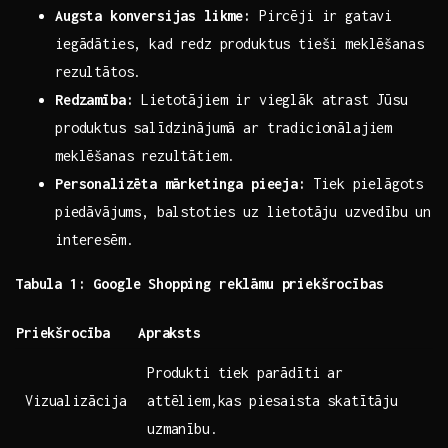
Augsta konversijas likme:
Pircēji ir gatavi
iegādāties, kad redz produktus tieši meklēšanas
rezultātos.
Redzamība:
​Lietotājiem ir vieglāk atrast Jūsu
produktus salīdzinājumā ar tradicionālajiem
meklēšanas rezultātiem.
Personalizēta⁢ mārketinga pieeja:
⁣Tiek pielāgots
⁢piedāvājums, balstoties uz lietotāju uzvedību un
interesēm.
Tabula ‍1: Google​ Shopping reklāmu priekšrocības
Priekšrocība
Apraksts
Produkti ​tiek parādīti ar
Vizualizācija
attēliem,kas piesaista skatītāju
uzmanību.