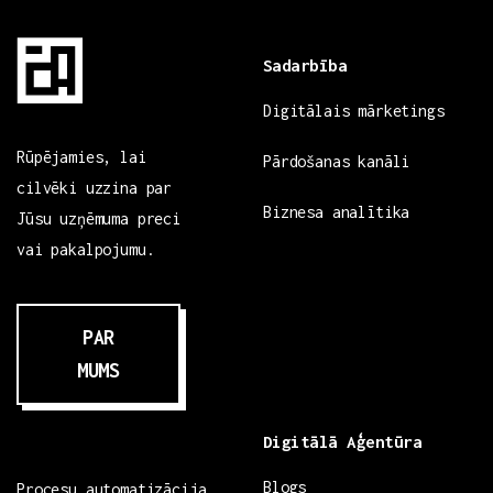
Sadarbība
Digitālais mārketings
Rūpējamies, lai
Pārdošanas kanāli
cilvēki uzzina par
Biznesa analītika
Jūsu uzņēmuma preci
vai pakalpojumu.
PAR
MUMS
Digitālā Aģentūra
Blogs
Procesu automatizācija