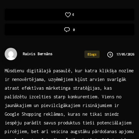
0
0
Raivis Bernāns
17/05/2026
Blogs
Mūsdienu ‍digitālajā ​pasaulē, kur katra klikšķa nozīme
ir nenovērtējama, uzņēmējiem kļūst arvien ⁤svarīgāk
atrast efektīvas ‍mārketinga stratēģijas, ‍kas
palīdzētu izcelties ⁢starp konkurentiem. Viens no
jaunākajiem un pievilcīgākajiem risinājumiem ir
Google ​Shopping reklāmas,⁢ kuras ‌ne tikai sniedz
iespēju parādīt savus⁢ produktus tieši potenciālajiem
pircējiem, bet arī veicina augstāku‌ pārdošanas apjomu