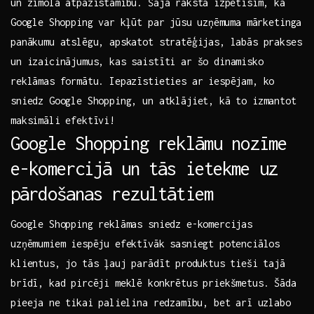
un zīmola atpazīstamību. Šajā rakstā⁤ izpētīsim, kā
⁤Google Shopping var kļūt par jūsu ⁢uzņēmuma mārketinga
panākumu atslēgu,​ apskatot stratēģijas, labās prakses
un izaicinājumus, kas ​saistīti ​ar šo ​dinamisko
reklāmas formātu. Iepazīstieties ar iespējam, ko
sniedz Google Shopping, un atklājiet, kā to izmantot
maksimāli efektīvi!
Google Shopping reklāmu nozīme‌
e-komercijā un ‌tās ietekme uz
pārdošanas rezultātiem
Google Shopping reklāmas ‍sniedz e-komercijas
‍uzņēmumiem iespēju efektīvāk sasniegt potenciālos⁤
klientus, jo ‌tās ļauj parādīt ⁤produktus⁣ tieši tajā
brīdī, kad pircēji‌ meklē konkrētus priekšmetus. ​Šāda⁤
pieeja ⁤ne tikai palielina redzamību, ​bet ‍arī uzlabo