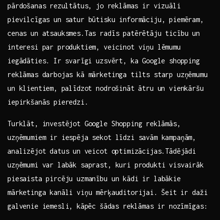
pārdošanas⁣ rezultātus, ​jo ⁣reklāmas ir‍ vizuāli
pievilcīgas un satur būtisku informāciju, piemēram,
cenas‌ un atsauksmes.Tas ‍radīs patērētāju ticību un
interesi par produktiem, veicinot viņu lēmumu
iegādāties. ⁣Ir svarīgi uzsvērt, ka Google shopping
reklāmas darbojas kā‍ mārketinga tilts starp ‍uzņēmumu‌
un klientiem, ⁢palīdzot nodrošināt ātru ‍un vienkāršu
iepirkšanās pieredzi.
Turklāt, investējot Google Shopping⁢ reklāmās,
uzņēmumiem‌ ir iespēja sekot līdzi savām kampaņām,
analizējot datus un ⁣veicot optimizācijas.Tādējādi
uzņēmumi var labāk saprast, kuri produkti visvairāk
piesaista pircēju uzmanību un kādi ir labākie
mārketinga kanāli viņu mērķauditorijai.⁤ Šeit⁤ ir daži
galvenie iemesli, ⁣kāpēc⁣ šādas reklāmas ir nozīmīgas: