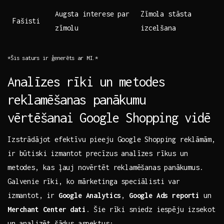
Augsta interese ⁢par
Zīmola stāsta
Fašisti
zīmolu
izcelšana
*Šis saturs ir ģenerēts ar MI.*
Analīzes rīki un metodes
reklamēšanas panākumu
vērtēšanai Google Shopping⁢ vidē
Izstrādājot efektīvu pieeju Google Shopping reklāmām,
ir būtiski izmantot precīzus analīzes rīkus ‍un
metodes, kas⁤ ļauj novērtēt reklamēšanas ⁣panākumus.
Galvenie rīki, ko mārketinga speciālisti​ var
⁤izmantot, ir
Google Analytics
,
Google Ads‍ reporti
un
Merchant Center ​dati
.​ Šie⁤ rīki ‌sniedz iespēju izsekot
‌un ⁤analizēt⁤ šādus aspektus: