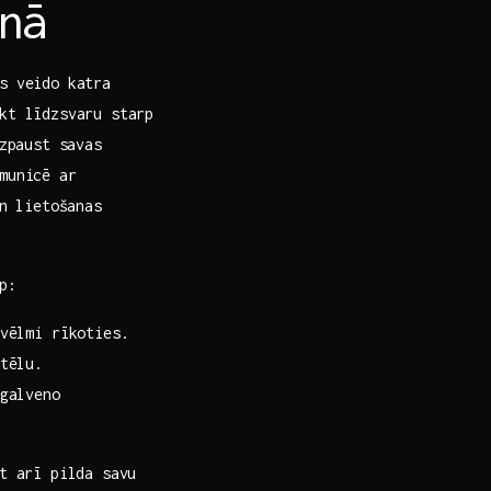
nā
s‌ veido katra
kt līdzsvaru starp
izpaust savas
municē ar
un lietošanas
p:
vēlmi rīkoties.
tēlu.
alveno⁤
et arī pilda savu