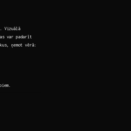
. Vizuālā
mas var padarīt
ikus, ņemot vērā:
piem.