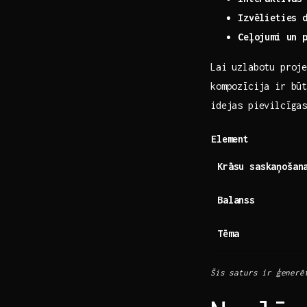
Izvēlieties 
Ceļojumi un 
Lai uzlabotu proj
kompozīcija ir būt
idejas pievilcīgas
Element
Krāsu saskaņošan
Balanss
Tēma
Šis saturs ir ģenerē