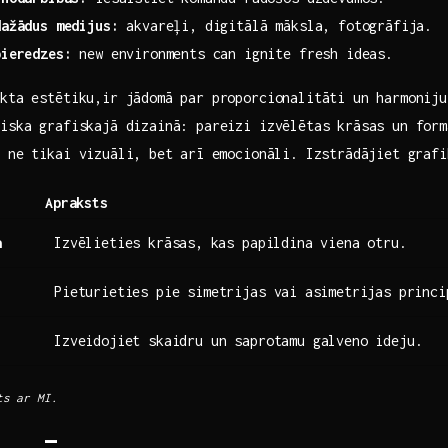
dažādus medijus:
akvareļi,​ digitālā māksla,‌ fotogrāfija.
pieredzes:
new environments can ignite fresh ideas.
ekta estētiku,ir jādomā par proporcionalitāti un harmoniju
iska grafiskajā​ dizainā: pareizi izvēlētas krāsas un for
 ne tikai vizuāli,⁢ bet arī emocionāli. Izstrādājiet graf
Apraksts
a
Izvēlieties krāsas,⁤ kas papildina viena otru.
Pieturieties pie simetrijas vai ⁣asimetrijas princi
Izveidojiet skaidru un saprotamu galveno ideju.
ts ar MI.