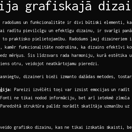
ija grafiskajā dizai
 radošums ‌un funkcionalitāte ir divi būtiski ​elementi, ka
Lai radītu pievilcīgu un efektīgu dizainu, ir svarīgi panā
n to praktisko‍ pielietojamību. Radošums ļauj dizaineriem ⁣
s, kamēr funkcionalitāte nodrošina, ka dizains efektīvi ko
iedz mērķus. Šis līdzsvars rada ‌harmoniju, kurā⁤ estētika 
viens otru, veidojot neatkārtojamu pieredzi.
sasniegtu, dizaineri bieži izmanto dažādas metodes, tostar
oģija:
Pareizi izvēlēti toņi var izsist emocijas un radīt 
Fonti ne tikai nodod informāciju, bet arī ietekmē zīmola 
Paredzētā struktūra palīdz norādīt skatītāja uzmanību uz g
 ​veido grafisko dizainu, kas ne tikai izskatās skaisti, b