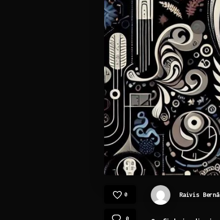
Raivis Bernā
0
0