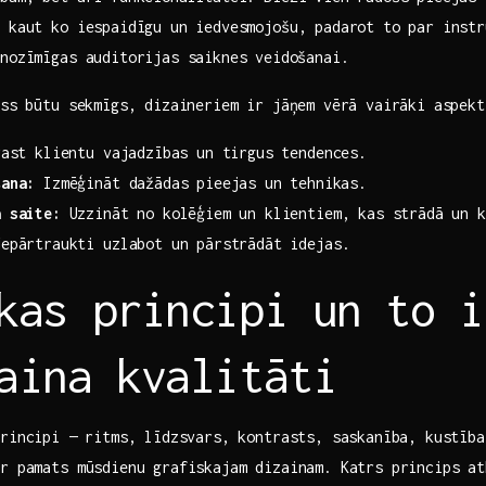
z kaut ko iespaidīgu un iedvesmojošu, padarot to par instr
nozīmīgas auditorijas saiknes ⁤veidošanai.
ess⁢ būtu sekmīgs, dizaineriem ir jāņem vērā vairāki ‌aspekt
rast klientu vajadzības un tirgus tendences.
šana:
Izmēģināt dažādas ​pieejas ⁣un tehnikas.
ā saite:
Uzzināt no kolēģiem un klientiem, kas strādā un k
Nepārtraukti uzlabot ​un pārstrādāt idejas.
kas principi un to i
aina kvalitāti
rincipi —⁣ ritms, līdzsvars, kontrasts, ​saskanība, kustīb
ir pamats mūsdienu grafiskajam dizainam. Katrs princips⁢ at