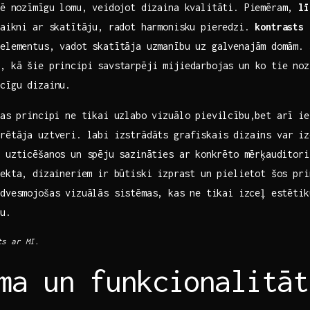
ēlē nozīmīgu lomu, veidojot dizaina kvalitāti. Piemēram,
lī
⁤saikni ar skatītāju, radot harmonisku pieredzi.
kontrasts
s
elementus, vadot skatītāja​ uzmanību uz galvenajām ⁤domām.
, kā šie principi savstarpēji mijiedarbojas un ​ko tie noz
lcīgu dizainu.
kas principi ‌ne tikai​ uzlabo vizuālo pievilcību,bet arī i
ērētāja uztveri. labi izstrādāts grafiskais dizains var i
 uzticēšanos un spēju⁢ sazināties ar⁣ konkrēto mērķauditori
ekta, ⁤dizaineriem ir​ būtiski ⁤izprast un pielietot šos pri
dvesmojošas vizuālās ​sistēmas, kas ⁢ne⁣ tikai izceļ estēti
ju.
s⁣ ar MI.
ma un funkcionalitāt