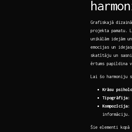
harmon
Grafiskajā dizainā
projekta pamatu. 
⁢unikālām idejām u
emocijas un ideja
skatītāju⁤ un sasn
ērtums papildina 
Lai šo harmoniju 
Krāsu‍ psihol
Tipogrāfija:
Kompozīcija:
informāciju.
Šie elementi⁣ kopā