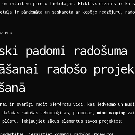
 un ‍intuitīvu pieeju lietotājam. Efektīvs dizains ir kā 
detaļa ir pārdomāta un saskaņota ar kopējo redzējumu, rad
 ar MI.*
ski padomi radošuma
āšanai radošo projek
ošanā
nai ir svarīgi radīt piemērotu vidi, kas iedvesmo⁣ un mudi
t dažādas radošās tehnoloģijas, piemēram,
mind mapping
va
u plūsmu. Iekļaujiet šādus elementus savos projektos:
 nodarbības:
iesaistiet komandu radošos uzdevumos.