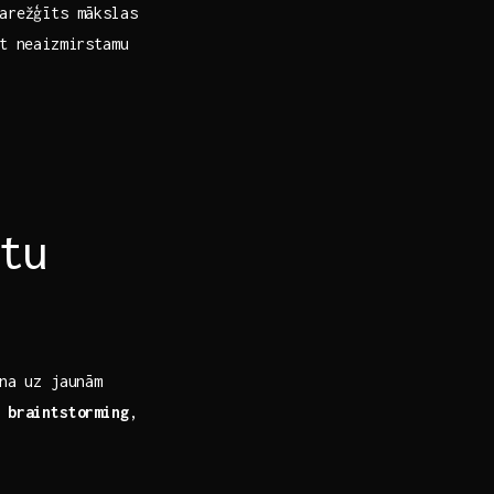
sarežģīts mākslas
ot neaizmirstamu
tu
na uz jaunām
i
braintstorming
,