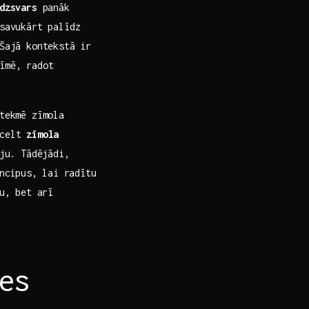
dzsvars
panāk
avukārt palīdz
 Šajā kontekstā ir
īmē, radot⁣
etekmē zīmola
zcelt
zīmola
ju. Tādējādi,⁤
ncipus, lai⁣ radītu
ku, bet arī
es