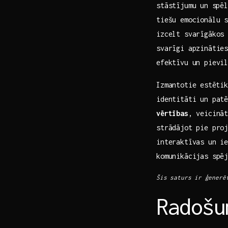
stāstījumu ⁤un sp
tiešu emocionālu 
izcelt svarīgākos 
svarīgi apzināties
efektīvu un pievi
Izmantotie⁤ estēti
identitāti un pat
vērtības
, veicināt
strādājot pie proj
interaktīvas un ie
komunikācijas spē
Šis saturs ir⁤ ģenerēt
Radošu