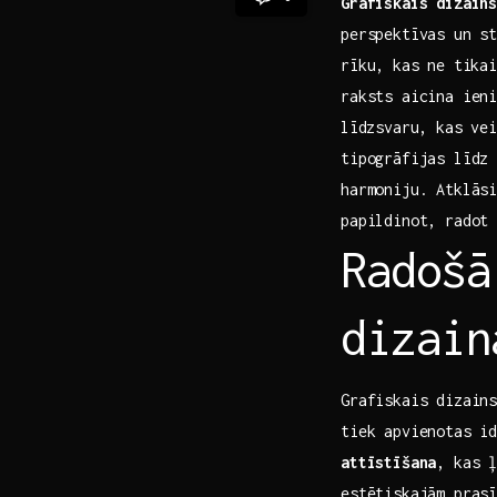
Grafiskais dizain
perspektīvas un st
rīku,⁤ kas ne tika
raksts aicina ‍ien
⁤līdzsvaru, ⁤kas v
tipogrāfijas līdz 
harmoniju. Atklāsi
papildinot, radot 
Radošā
dizain
Grafiskais dizain
tiek apvienotas i
attīstīšana
, kas 
estētiskajām pras