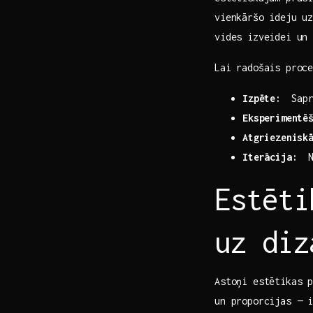
vienkāršo ideju u
vides izveidei un 
Lai radošais ​proc
Izpēte:
⁣ Sap
Eksperimentē
Atgriezenisk
Iterācija:
​ 
Estēti
uz diz
Astoņi estētikas p
un ‍proporcijas — 