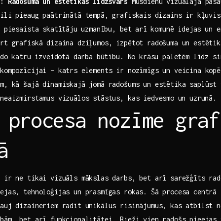
s: Radošuma un estētikas līdzsvars
Mūsdienu vizuālajā pasau
ili pieaug paātrinātā tempā, grafiskais ⁤dizains ir kļuvis
i piesaista skatītāju ⁤uzmanību, bet⁢ arī komunē idejas un 
irt grafiskā dizaina dziļumos, ​izpētot radošuma un estēti
eido katru izveidotā ‍darba būtību. No krāsu paletēm līdz⁤ s
kompozīcijai ​– katrs elements ir nozīmīgs un veicina kop
m, kā šajā dinamiskajā jomā radošums un estētika saplūst v
neaizmirstamus vizuālos stāstus, kas iedvesmo⁣ un uzrunā.
 procesa nozīme graf
ā
s ir ne tikai vizuāls mākslas darbs, bet arī sarežģīts rad
dejas, tehnoloģijas un prasmīgas rokas. Šā procesa centrā‌
ļauj dizaineriem radīt unikālus risinājumus, kas atbilst n
ībām, bet arī funkcionalitātei. Bieži vien radošs pieejas 