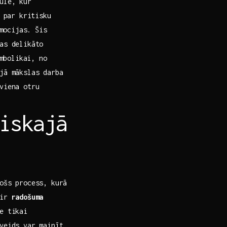
lē, kur⁢
 ⁤par kritisku
emocijas. Šis
kas delikāto
imbolikai, no
ējā mākslas darba
iena otru⁢
iskajā
ošs process, kurā
 ir
radošuma
e tikai
veids var mainīt