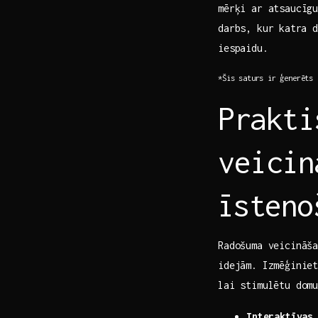
mērķi ar atsaucīgu
darbs, kur⁤ katra 
iespaidu.
*Šis saturs⁣ ir ģenerēts
Prakti
veicin
⁤īsten
Radošuma veicināša
idejām. Izmēģinie
lai stimulētu dom
Interaktīvas