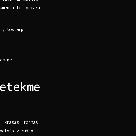
umentu for vecāku
i, tostarp ⁤:
as ne.
etekme
a, krāsas, formas
balsta​ vizuālo