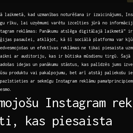
jā laikmetā, kad uzmanības noturēšana ir izaicinājums, Ins
īgu rīku, ⁤lai​ uzņēmumi varētu izcelties jūrā no informāci
tagram⁢ reklāmas: ⁢Panākumu atslēga digitālajā ⁤laikmetā” ir
ēģijas ⁣pasaulei, atklājot, kā šī sociālā platforma var kļ
edvesmojošas ⁤un efektīvas reklāmas ne tikai piesaista uz
saikni ar auditoriju, kas ⁣ir būtiska‍ mūsdienu tirgū. Šajā 
adošas idejas un panākumu stāstus, kas palīdzēs jums izvei
 jūsu ‌produktu vai ⁢pakalpojumu, ‌bet arī‌ atstāj paliekošu i
pazīstieties ar ⁢sekmīgu Instagram reklāmu pamatprincipie
vesmo.
mojošu Instagram⁢ rek
ti, kas piesaista