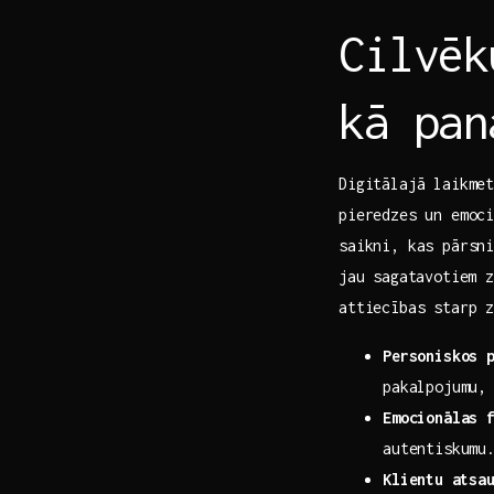
Cilvēk
kā pan
Digitālajā laikmet
pieredzes un emoc
saikni, kas pārsni
jau⁢ sagatavotiem⁣
attiecības starp 
Personiskos 
pakalpojumu, 
Emocionālas 
autentiskumu
Klientu⁢ atsa