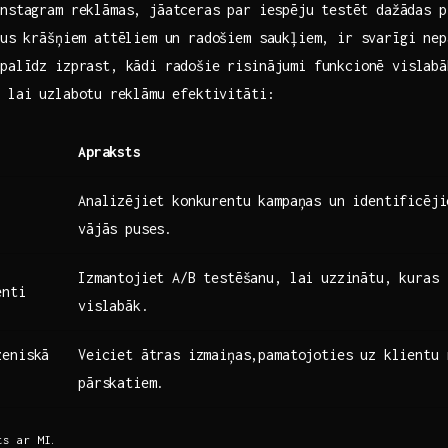
nstagram reklāmas, jāatceras par⁢ iespēju ⁤testēt dažādas 
us⁣ krāšņiem attēliem un radošiem ‌saukļiem, ir svarīgi nep
palīdz izprast,‌ kādi‍ radošie risinājumi funkcionē vislabā
 lai uzlabotu ⁢reklāmu efektivitāti:
Apraksts
Analizējiet konkurentu‍ kampaņas un identificēji
vājās puses.
Izmantojiet A/B testēšanu, lai uzzinātu, kuras⁤ 
enti
vislabāk.
zeniskā
Veiciet ātras izmaiņas,pamatojoties uz klientu 
pārskatiem.
ts⁣ ar MI.