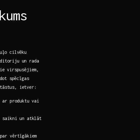
kums
guļo cilvēku
ditoriju un rada
ie ⁢virspusējiem,
dot ⁣spēcīgas
tāstus, ietver:
⁣ ar produktu vai
 saikni un atklāt
ar​ vērtīgākiem⁢