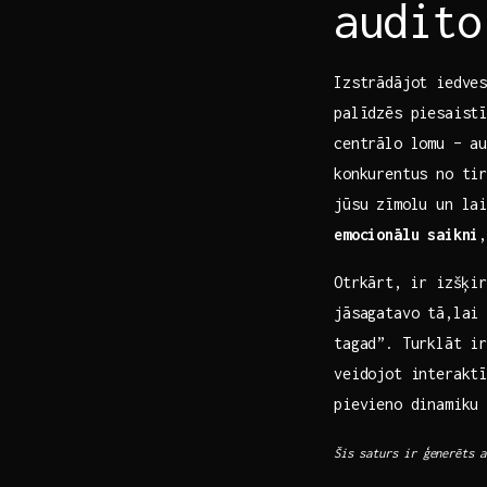
audito
Izstrādājot iedve
palīdzēs piesaist
centrālo lomu – a
konkurentus no ti
jūsu zīmolu un lai
emocionālu saikni
,
Otrkārt, ⁢ir izšķir
jāsagatavo tā,lai 
tagad”. Turklāt i
veidojot interaktī
pievieno dinamiku 
Šis saturs ir ģenerēts a