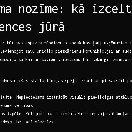
ma nozīme: kā izcelt
ences jūrā
ir būtisks aspekts mūsdienu⁢ biznesā,kas ļauj uzņēmumiem i
ievienojot⁣ savu unikālo pieskārienu komunikācijai ar aud
 emociju saikni‍ ar saviem klientiem. Lai sekmīgi⁣ izmantotu
:
edvesmojošas stāstu līnijas ⁢spēj‌ aizraut un piesaistīt p
titāte:
Nepieciešams izstrādāt vizuāli pievilcīgus attēlus 
ņēmuma vērtības.
jas izpēte:
Pētījumi ‌par klientu vēlmēm un⁤ vajadzībām ļauj
radošs, bet arī ‌efektīvs.