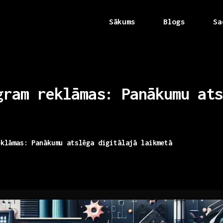
Sākums
Blogs
Sa
gram
reklāmas:
Panākumu
ats
eklāmas: Panākumu atslēga digitālajā laikmetā