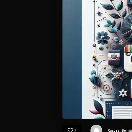
Raivis Bernā
0