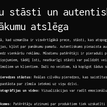
u stāsti un⁢ autentis
ākumu⁢ atslēga
ā, kad uzmanība ir⁣ visvērtīgākā ​prece, stāsti, ⁣kas atspo
ijas, kļūst par panākumu pamatu. Autentiskums piesaista au
edz vienkāršu reklāmu. Mūsdienu patērētāji ir ⁣pieraduši p
 ziņojumiem, tādēļ īsti, neatkarīgi stāsti ⁣var palīdzēt vei
zīmoliem un klientiem. Daži no veidiem, kā kopīgot šādus s
pieredzes stāstus:
Reālas⁢ cilvēku pieredzes, kas saistītas
pastāsta par ​zīmola ietekmi uz viņu ⁣dzīvi.
fotogrāfijas un video:
Vizualizācijas var radīt emocionālu⁢
.
uksmes:
Patērētāju atzinumi par ‍produktiem tiek uzskatīti p