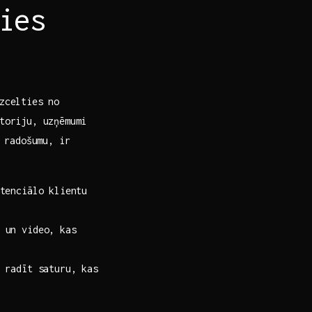
ies
zcelties no
itoriju, uzņēmumi
 radošumu, ‍ir
otenciālo klientu
un video, ⁢kas
 radīt saturu, kas‌