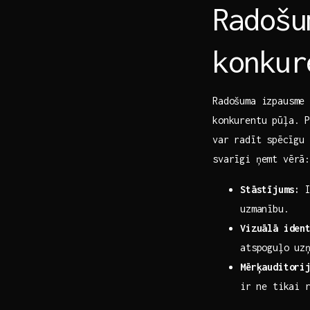
Radošu
konkur
Radošuma izpausme 
konkurentu pūļa. P
var⁤ radīt ⁤spēcīgu
svarīgi ņemt vērā
Stāstījums:
I
uzmanību.
Vizuālā ‌iden
atspoguļo ⁣uz
Mērķauditori
ir⁢ ne tikai 