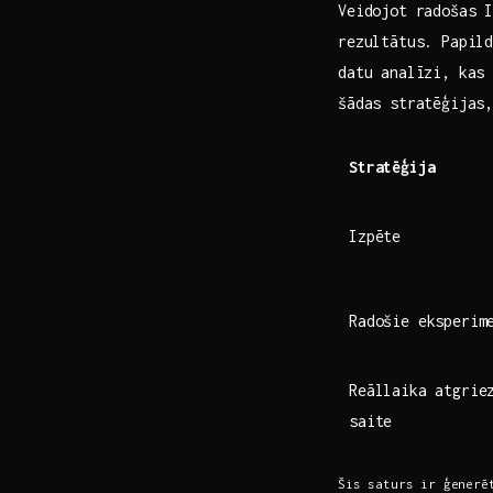
Veidojot radošas I
rezultātus. Papild
datu analīzi, kas 
šādas stratēģijas,
Stratēģija
Izpēte
Radošie eksperim
Reāllaika atgrie
saite
Šis saturs‍ ir​ ģenerē