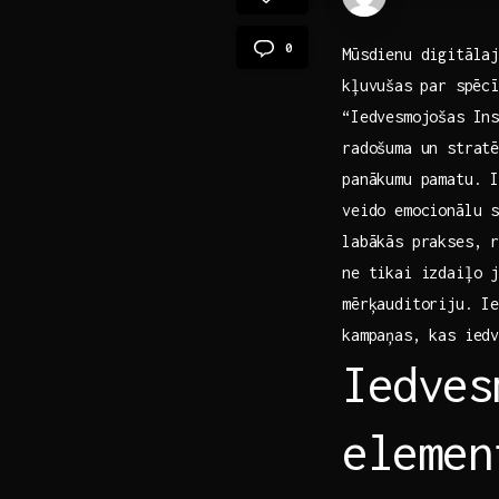
0
Mūsdienu digitāla
kļuvušas⁢ par spēc
“Iedvesmojošas Ins
radošuma ‍un strat
panākumu pamatu. I
veido emocionālu ⁤
labākās prakses, r
​ne tikai‌ izdaiļo⁤
mērķauditoriju. Ie
kampaņas, kas ied
Iedves
elemen