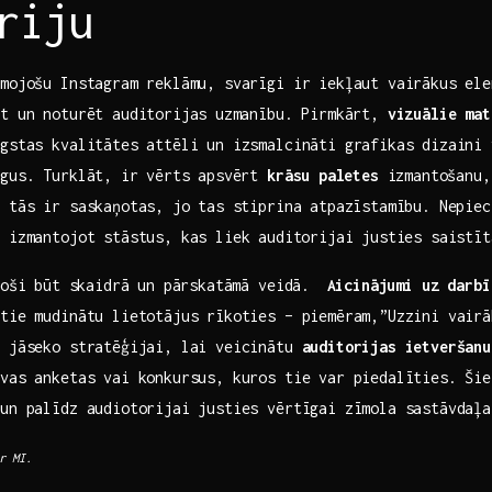
riju
smojošu Instagram reklāmu, svarīgi ir iekļaut vairākus ele
īt un noturēt auditorijas⁤ uzmanību. Pirmkārt,
vizuālie‌ ma
ugstas kvalitātes attēli un izsmalcināti grafikas dizaini 
rgus. Turklāt, ⁢ir vērts apsvērt
krāsu ⁢paletes
izmantošanu,
 tās ir saskaņotas, ⁢jo tas stiprina atpazīstamību. Nepiec
 izmantojot stāstus,​ kas liek⁢ auditorijai justies saistī
oši⁢ būt​ skaidrā ​un pārskatāmā veidā. ⁣
Aicinājumi uz darbī
tie mudinātu ‌lietotājus rīkoties – piemēram,”Uzzini vair
r jāseko stratēģijai, lai veicinātu
auditorijas ietveršanu
vas anketas vai konkursus, kuros tie var piedalīties.​ Šie
un palīdz audiotorijai justies vērtīgai ‍zīmola sastāvdaļa
r MI.