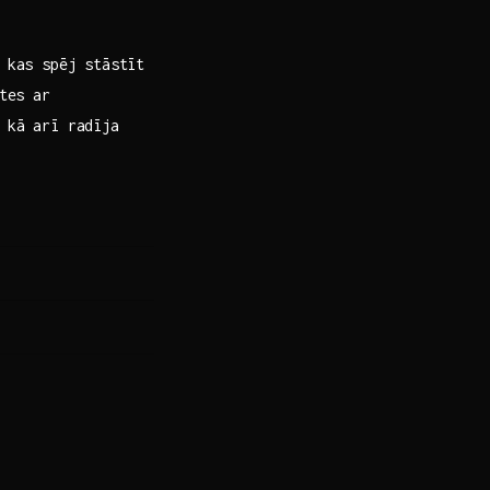
, kas spēj stāstīt
tes ⁤ar
 kā arī radīja