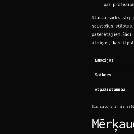
par profesio
Stāstu spēks slēpj
saistošus⁣ stāstus
patērētājiem.Šādi
atmiņas, kas ilgst
Emocijas
Saiknes
Atpazīstamība
Šis saturs ⁣ir⁤ ģenerē
Mērķau