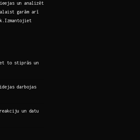
pieejas un analizēt
alaist ⁤garām arī
k.Izmantojiet‌
et ⁤to stiprās un
idejas darbojas⁢
reakciju un datu