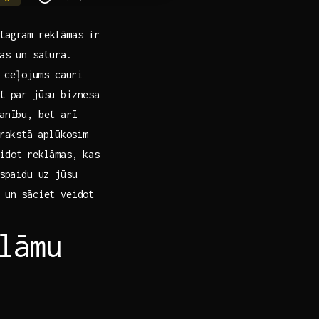
tagram reklāmas ir
jas un satura.
 ceļojums‌ cauri
ūt par jūsu biznesa
manību, bet arī
rakstā⁣ aplūkosim
dot⁤ reklāmas,​ kas
espaidu uz jūsu
m un sāciet veidot
lāmu