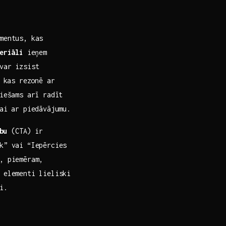
mentus, kas
teriāli
ieņem
var izsist
 kas rezonē ar
iešams arī radīt‍
tai ar piedāvājumu.
bu
‌(CTA) ir
āk” vai “Iepērcies
, piemēram,
 elementi lieliski⁣
i.