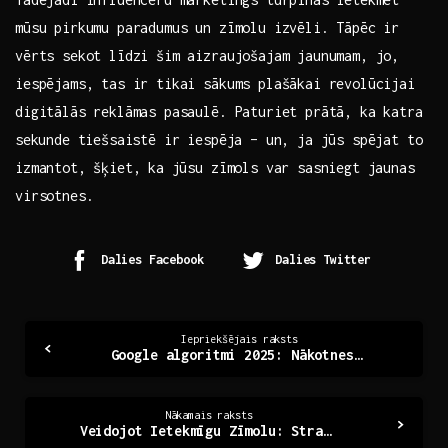
mūsu pirkumu ‌paradumus un zīmolu izvēli. Tāpēc ir
vērts sekot līdzi šim aizraujošajam ‍jaunumam, jo,
iespējams, tas ir tikai sākums ‌plašākai revolūcijai
digitālās reklāmas ​pasaulē. Paturiet prātā, ka katra
⁣sekunde tiešsaistē ir iespēja – un, ja jūs spējat to
izmantot, šķiet, ⁤ka jūsu zīmols var sasniegt jaunas
virsotnes.
Dalies Facebook
Dalies Twitter
Continue
Iepriekšējais raksts
Google algoritmi 2025: Nākotnes meklēšanas evolūcija
Reading
Nākamais raksts
Veidojot Ietekmīgu Zīmolu: Stratēģijas un Taktikas