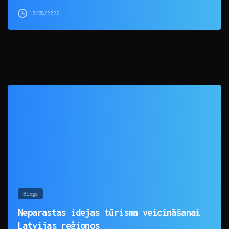
10/08/2026
0
Blogs
Neparastas idejas tūrisma veicināšanai
Latvijas reģionos