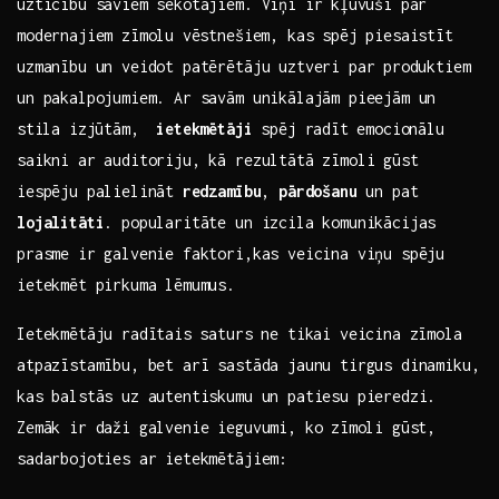
uzticību saviem sekotājiem. Viņi ir⁤ kļuvuši par
modernajiem zīmolu⁤ vēstnešiem,‌ kas spēj piesaistīt
uzmanību ‍un veidot patērētāju uztveri‌ par ⁣produktiem⁤
un pakalpojumiem. Ar savām unikālajām pieejām un
⁢stila izjūtām, ‌
ietekmētāji
spēj ‍radīt⁣ emocionālu
saikni ‍ar auditoriju, kā rezultātā ‌zīmoli gūst
iespēju palielināt⁣
redzamību
,
pārdošanu
un pat
lojalitāti
. popularitāte un izcila komunikācijas
prasme ir galvenie faktori,kas veicina viņu spēju
‌ietekmēt pirkuma lēmumus.
Ietekmētāju radītais⁢ saturs ne tikai veicina zīmola
atpazīstamību, ​bet arī sastāda jaunu tirgus dinamiku,
kas‌ balstās ‍uz​ autentiskumu un patiesu pieredzi.
Zemāk ir daži galvenie‍ ieguvumi, ko⁤ zīmoli gūst,
sadarbojoties ar ietekmētājiem: