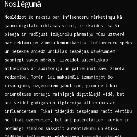
Noslēgumā
Noslēdzot šo‌ rakstu par influenceru ⁤mārketingu‍ kā
jauno digitālo reklāmas vilni, ⁢ir⁢ skaidrs, ka​ šī
pieeja ir radījusi izšķirošu pārmaiņu mūsu‍ uztverē
par reklāmu un zīmolu komunikāciju. Influenceru spēks
un ietekme sniedz unikālas iespējas uzņēmumiem
sasniegt⁣ savus mērķus, izveidot ⁤autentiskas
attiecības ar auditoriju un palielināt savu zīmola
redzamību. Tomēr, lai maksimāli‌ izmantojot šo
risinājumu, uzņēmumiem jābūt spējīgiem ne tikai
orientēties⁤ strauji mainīgajā digitālajā vidē, bet
arī veidot godīgas un ‌ilgtermiņa attiecības ar
influenceriem. Tikai tādejādi iespējams ⁢radīt vērtību
ne tikai uzņēmumiem, bet arī patērētājiem, kuriem ir
nozīmīgi zīmolos saskatīt autentiskumu un ⁢ētiku.
Tādējādi influenceru mārketings turpinās‍ ietekmēt