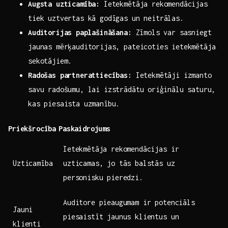
Augsta uzticamība:
Ietekmētāja ‍rekomendācijas
tiek uztvertas kā‍ godīgas un neitrālas.
Auditorijas ⁢paplašināšana:
Zīmols var sasniegt
jaunas mērķauditorijas, pateicoties ietekmētāja
sekotājiem.
Radošas partnerattiecības:
Ietekmētāji‍ izmanto
savu radošumu, lai izstrādātu⁣ oriģinālu ​saturu,
kas piesaista uzmanību.
Priekšrocība
Paskaidrojums
Ietekmētāja rekomendācijas ir
Uzticamība
uzticamas, jo tās balstās​ uz
personisku pieredzi.
Auditore‍ pieaugumam ir potenciāls⁣
Jauni​
piesaistīt ​jaunus klientus un
klienti