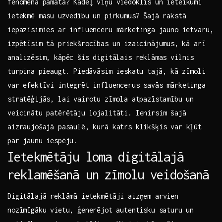
fenomena pamatā? Kādēļ viņu viedoklis‍ un ieteikumi
ietekmē masu⁣ uzvedību un pirkumus? Šajā rakstā
iepazīsimies ar influenceru​ mārketinga ⁣jauno ietvaru,
izpētīsim tā priekšrocības un⁢ izaicinājumus, ⁤kā ‌arī
analizēsim, kāpēc šis ⁤digitālais reklāmas vilnis ​
turpina ⁤pieaugt. Piedāvāsim ieskatu⁢ tajā, kā zīmoli
var efektīvi integrēt influencerus savās mārketinga
stratēģijās, lai vairotu ⁣zīmola ‌atpazīstamību un
veicinātu patērētāju lojalitāti. Ienirsim šajā
aizraujošajā pasaulē, kurā katrs​ klikšķis var kļūt
par jaunu iespēju.
Ietekmētāju loma digitālajā
reklamēšanā‍ un ⁣zīmolu veidošanā
Digitālajā reklāmā ietekmētāji aizņem arvien
nozīmīgāku vietu, ģenerējot⁢ autentisku saturu un