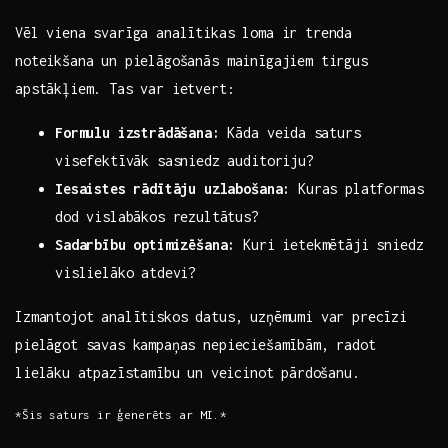
Vēl viena svarīga analītikas loma ir trenda
noteikšana un pielāgošanās mainīgajiem tirgus ​
apstākļiem. Tas var ​ietvert:
Formulu izstrādāšana:
Kāda veida ⁣saturs
visefektīvāk sasniedz auditoriju?
Iesaistes rādītāju uzlabošana:
Kuras platformas​
dod vislabākos rezultātus?
Sadarbību optimizēšana:
Kuri ietekmētāji sniedz
vislielāko atdevi?
Izmantojot analītiskos datus, uzņēmumi var precīzi
pielāgot savas kampaņas nepieciešamībām,⁤ radot
lielāku⁤ atpazīstamību un ⁤veicinot ‌pārdošanu.
*Šis saturs ⁢ir ģenerēts ar MI.*