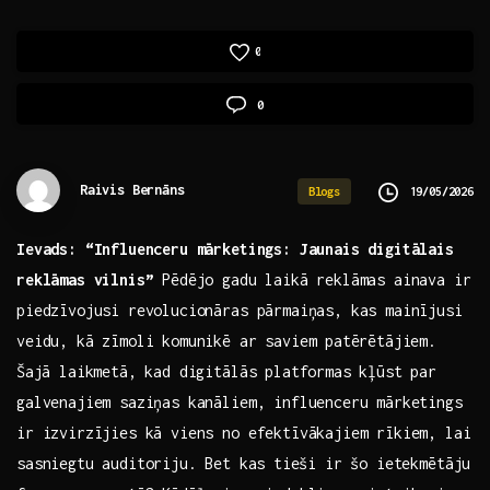
0
0
Raivis Bernāns
19/05/2026
Blogs
Ievads: “Influenceru mārketings: Jaunais digitālais
reklāmas vilnis”
Pēdējo gadu laikā reklāmas ainava ir
piedzīvojusi revolucionāras pārmaiņas, ‍kas ‍mainījusi
veidu, kā zīmoli komunikē ​ar saviem⁢ patērētājiem.
⁤Šajā laikmetā, kad digitālās ​platformas kļūst par
galvenajiem ​saziņas kanāliem, ‌influenceru mārketings
ir izvirzījies kā viens no efektīvākajiem rīkiem, lai
sasniegtu auditoriju. Bet⁣ kas ⁣tieši ir šo ietekmētāju