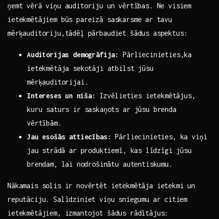
ņemt vērā viņu ‌auditoriju ⁣un vērtības. Ne visiem
ietekmētājiem būs pareizā saskarsme ⁤ar tavu
mērķauditoriju,tādēļ pārbaudiet šādus aspektus:
Auditorijas demogrāfija:
Pārliecinieties,ka
ietekmētāja‍ sekotāji atbilst jūsu
mērķauditorijai.
Intereses ⁢un ⁣niša:
Izvēlieties ietekmētājus,‍
kuru saturs ir saskaņots ar jūsu brenda
vērtībām.
Jau esošās attiecības:
Pārliecinieties,‌ ka viņi
⁣jau strādā ar produktiemī, kas ⁣līdzīgi jūsu
brendam, lai⁢ nodrošinātu autentiskumu.
Nākamais ​solis ir ‌novērtēt ietekmētāja ietekmi un
reputāciju. Salīdziniet ⁢viņu sniegumu ar ⁣citiem
ietekmētājiem, izmantojot šādus rādītājus: