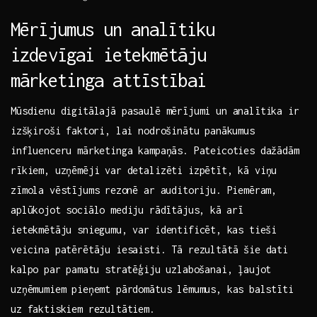
Mērījumus un⁤ analītiku
izdevīgai ietekmētāju
mārketinga attīstībai
Mūsdienu digitālajā pasaulē mērījumi un analītika ir
⁢izšķiroši faktori, lai nodrošinātu panākumus
influenceru mārketinga kampaņās. Pateicoties‌ dažādām
rīkiem, uzņēmēji var detalizēti izpētīt, kā viņu
‍zīmola vēstījums ⁣rezonē ar auditoriju. Piemēram,
aplūkojot sociālo‍ mediju ⁢rādītājus,⁤ kā arī
‌ietekmētāju ‌sniegumu, var identificēt, ⁢kas tieši
veicina patērētāju ​iesaisti. Tā rezultātā šie dati
kalpo par ⁤pamatu stratēģiju uzlabošanai,‍ ļaujot
‌uzņēmumiem pieņemt pārdomātus lēmumus, kas⁤ balstīti
uz faktiskiem rezultātiem.