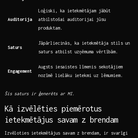
Loģiski, ka ⁤ietekmētājam jābūt
Auditorija
atbilstošai auditorijai ⁣jūsu
produktam.
Jāpārliecinās, ka ietekmētāja stils un
Saturs
saturs​ atbilst uzņēmuma​ vērtībām.
Augsts iesaistes⁤ līmenis sekotājiem
Engagement
nozīmē​ lielāku ietekmi uz lēmumiem.
Šis ⁤saturs ir ģenerēts ar MI.
Kā izvēlēties piemērotus
ietekmētājus ​savam z brendam
Izvēloties ietekmētājus savam z brendam, ir svarīgi