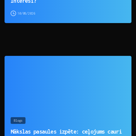
Interesi?
10/08/2026
0
Blogs
Mākslas pasaules izpēte: ceļojums cauri