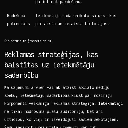
palielināt pārdošanu.
Radošuma
Ietekmētāji rada unikālu⁤ saturs, kas‌
potenciāls
piesaista‌ un iesaista‌ lietotājus.
Šis saturs ir ģenerēts ar MI.
Reklāmas stratēģijas, kas⁣
balstītas uz ⁢ietekmētāju
sadarbību
Kā uzņēmumi arvien vairāk atzīst⁤ sociālo mediju
spēku, ietekmētāju sadarbības ​kļūst par nozīmīgu
komponenti ‌veiksmīgā reklāmas stratēģijā.
Ietekmētāji
ne tikai nodrošina‌ plašu​ auditoriju, ⁣bet ⁤arī⁢
uzticību, ko ‍viņi ir izveidojuši saviem ​sekotājiem.
Šādu sadarbību rezultātā uzņēmumi ‌var ⁣gūt:​