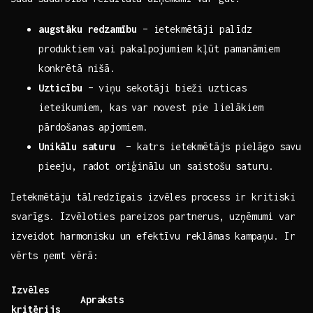
augstāku redzamību
– ietekmētāji palīdz
produktiem ⁤vai pakalpojumiem‍ kļūt pamanāmiem
konkrētā nišā.
Uzticību
– viņu sekotāji⁣ bieži uzticas
ieteikumiem, kas var novest pie lielākiem
pārdošanas apjomiem.
Unikālu saturu
⁤ – katrs ietekmētājs pielāgo savu
pieeju, radot oriģinālu un saistošu saturu.
Ietekmētāju tālredzīgais‍ izvēles process ir kritiski
svarīgs. Izvēloties pareizos partnerus, ⁤uzņēmumi var
izveidot harmonisku ⁣un efektīvu reklāmas ⁣kampaņu. Ir
vērts ņemt vērā:
Izvēles
Apraksts
kritērijs