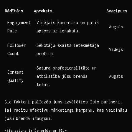
Rādītājs
Apraksts
Svarīgums
Engagement
Vidējais komentāru ‌un ⁢patīk
Augsts
Rate
apjoms uz ‍ierakstu.
Follower
Sekotāju​ skaits ietekmētāja‍
Vidējs
Count
profilā.
Satura profesionalitāte un
Content
atbilstība jūsu brenda
Augsts
Quality
tēlam.
Šie ⁤faktori palīdzēs jums ⁢izvēlēties‌ īsto partneri,
lai radītu efektīvu mārketinga kampaņu, kas veicinātu
‍jūsu brenda izaugsmi.
*Šis⁢ saturs ir ģenerēts ar ‌MI.*