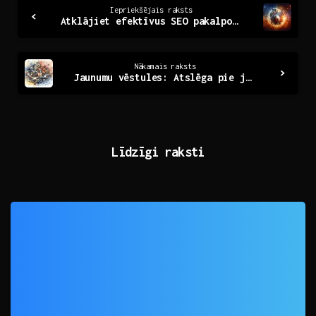
Continue
Iepriekšējais raksts
Atklājiet efektīvus SEO pakalpojumus Rīgā jūsu biznesam
Reading
Nākamais raksts
Jaunumu vēstules: Atslēga pie jūsu informācijas pasaules
Līdzīgi raksti
0