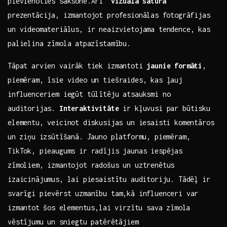
pievienoties sāksonē.Arī ⁢
vizuālā⁢ satura
prezentācija,​ izmantojot profesionālas ⁣fotogrāfijas⁣
un videomateriālus, ir neaizvietojama tendence, kas
palielina zīmola⁤ atpazīstamību.
Tāpat arvien vairāk tiek izmantoti
jaunie formāti
,
piemēram, īsie video un tiešraides,​ kas ļauj
influenceriem iegūt tūlītēju atsauksmi no
‌auditorijas.
Interaktivitāte
ir kļuvusi par‌ būtisku
elementu, veicinot ⁤diskusijas un iesaisti komentāros
un⁣ ziņu izsūtīšanā. Jauno platformu, piemēram,
TikTok, pieaugums ir radījis jaunas‍ iespējas
zīmoliem, izmantojot radošus un‌ uztrenētus
izaicinājumus, lai ⁣piesaistītu auditoriju. Tādēļ ir
svarīgi ‌pievērst uzmanību tam,kā influenceri var
izmantot⁤ šos ⁤elementus,lai virzītu sava‌ zīmola
vēstījumu un⁤ sniegtu ⁢patērētājiem