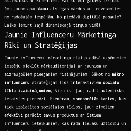
attiecības⁢ ar klientiem. Vai tu⁣ esi gatavs izzināt
šos jaunos panākumu‌ atslēgas‍ vārdus⁣ un iedvesmoties
no radošajām iespējām, ko piedāvā digitālā ⁤pasaule?
Laiks ⁤ienirt šajā dinamiskajā ​tirgus vidē!
Jaunie Influenceru Mārketinga
Rīki ⁣un Stratēģijas
Jaunie influenceru mārketinga rīki piedāvā uzņēmumiem
iespēju piekļūt mērķauditorijai ⁣ar jauniem un
aizraujošiem pieejamiem risinājumiem. ‌Sākot no
mikro-
influenceru
stratēģijām līdz interaktīviem
sociālo
tīklu izaicinājumiem
, šie rīki ‍ļauj radīt autentisku
iesaistes pieredzi. Piemēram,
sponsorētās ‍kartes
, kas
tiek izplatītas sociālajos tīklos,⁣ ļauj zīmoliem
efektīvi parādīt savus ⁢produktus ar īstiem
influenceru ieteikumiem, kas rada lielāku ‍uzticību un