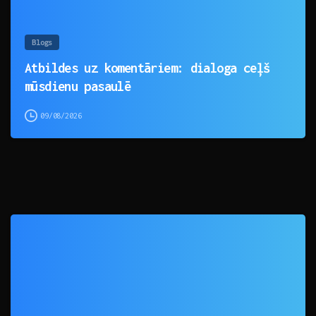
Blogs
Atbildes uz komentāriem: dialoga ceļš
mūsdienu pasaulē
09/08/2026
0