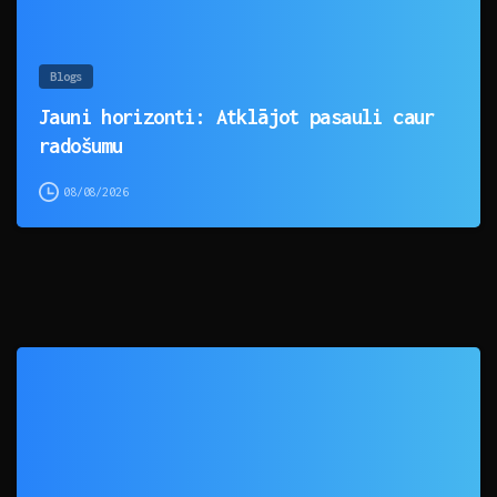
Blogs
Jauni horizonti: Atklājot pasauli caur
radošumu
08/08/2026
0