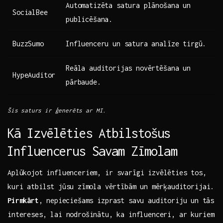
Automatizēta ​satura plānošana un
SocialBee
publicēšana.
BuzzSumo
Influenceru un satura ‌analīze tirgū.
Reāla auditorijas novērtēšana un​
HypeAuditor
pārbaude.
Šis ⁤saturs ir ģenerēts ar MI.
Kā Izvēlēties ⁢Atbilstošus
⁤Influencerus Savam Zīmolam
Aplūkojot influenceriem, ir svarīgi izvēlēties tos,
kuri atbilst jūsu ⁣zīmola ⁣vērtībām un‌ mērķauditorijai.
Pirmkārt
, ⁣nepieciešams izprast savu auditoriju⁣ un ⁣tās
intereses, lai nodrošinātu,⁢ ka influenceri, ar kuriem