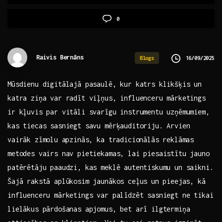
0
Raivis Bernāns
16/09/2025
Blogs
Mūsdienu digitālajā pasaulē, kur katrs klikšķis un
katra ziņa var radīt viļņus, influenceru‍ mārketings
‍ir kļuvis par vitāli svarīgu instrumentu uzņēmumiem,
kas tiecas sasniegt savu mērķauditoriju. Arvien
vairāk zīmolu ⁤apzinās, ka tradicionālās reklāmas
metodes​ vairs ‍nav pietiekamas, lai piesaistītu jauno
patērētāju paaudzi, kas meklē​ autentiskumu un saikni.
Šajā rakstā aplūkosim jaunākos ceļus⁢ un ​pieejas, kā
influenceru mārketings var palīdzēt sasniegt ne tikai
lielākus pārdošanas apjomus, bet arī ilgtermiņa⁣