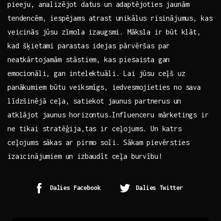
pieeju, analizējot datus un adaptējoties jaunām
tendencēm, iespējams atrast unikālus⁢ risinājumus, kas
veicinās jūsu⁣ zīmola ‌izaugsmi.‍ Māksla ir būt klāt,
kad šķietami parastas idejas pārvēršas par
neatkārtojamām stāstiem, kas piesaista ‌gan
emocionāli, gan intelektuāli. Lai ​jūsu ceļš uz
panākumiem‍ būtu veiksmīgs,‍ iedvesmojieties ​no ‍sava
līdzšinējā ceļa,⁢ satiekot ⁢jaunus ⁢partnerus un
atklājot jaunus horizontus.Influenceru mārketings ir
ne tikai stratēģija,tas ir ceļojums. Un katrs
ceļojums sākas ar ​pirmo soli. ‍Sākam pievērsties
izaicinājumiem‌ un ‌izbaudīt⁤ ceļa burvību!
Dalies Facebook
Dalies Twitter