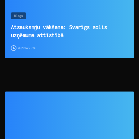
Blogs
Atsauksmju vākšana: Svarīgs solis
uzņēmuma attīstībā
09/08/2026
0