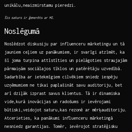
unikālu,neaizmirstamu pieredzi.
Šis‌ saturs ir ģenerēts ar⁤ MI.
Noslēgumā
Noslēdzot diskusiju par influenceru mārketingu un ‍tā
jauniem ceļiem uz panākumiem, ir svarīgi atzīmēt, ka
šī joma turpina attīstīties‌ un pielāgoties straujajām
‌pārmaiņām ‌sociālajos tīklos un ‍patērētāju uzvedībā.
Sadarbība ar ietekmīgiem⁢ cilvēkiem sniedz iespēju​
uzņēmumiem ne tikai paplašināt savu auditoriju, bet
arī dziļāk izprast savus klientus. Tā ir dinamiska
vide,kurā inovācijas un radošums ir​ ievērojami
būtiski,veidojot ⁢saturu,kas⁣ rezonē ar mērķauditoriju.
Atcerieties, ka panākumi ⁢influenceru⁤ mārketingā
nesniedz garantijas. Tomēr, ​ievērojot stratēģisku