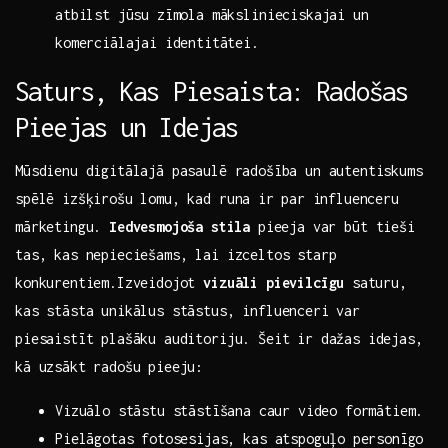
atbilst ‍jūsu zīmola ‍mākslinieciskajai un
komerciālajai identitātei.
Saturs, Kas Piesaista:⁢ Radošas
Pieejas un Idejas
Mūsdienu digitālajā pasaulē radošība‍ un autentiskums​
spēlē izšķirošu​ lomu, kad runa ir⁣ par ⁣influenceru
mārketingu.
Iedvesmojoša⁢ stila
pieeja var​ būt tieši
tas, kas‍ nepieciešams, lai izceltos starp
konkurentiem.Izveidojot
vizuāli pievilcīgu
⁢saturu,
kas stāsta‌ unikālus‍ stāstus, influenceri var
piesaistīt plašāku auditoriju. Šeit ir dažas idejas,
kā uzsākt radošu pieeju:
Vizuālo stāstu stāstīšana ⁢caur video formātiem.
Pielāgotas fotosesijas, kas atspoguļo⁣ personīgo‌