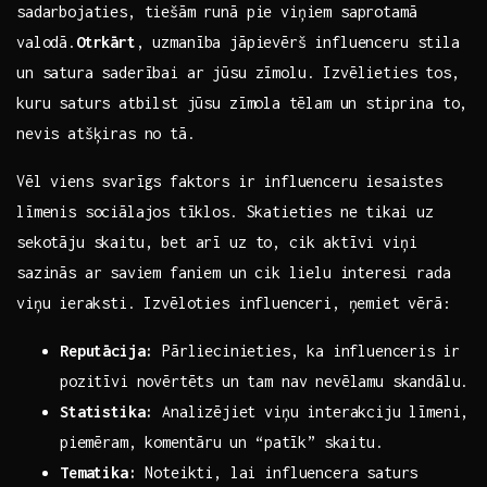
sadarbojaties, tiešām ​runā pie viņiem saprotamā‌
valodā.
Otrkārt
, uzmanība jāpievērš influenceru stila
un satura saderībai​ ar jūsu zīmolu. ‌Izvēlieties tos,
kuru saturs ⁤atbilst jūsu zīmola ⁣tēlam‌ un stiprina ‌to,
nevis atšķiras no tā.
Vēl viens svarīgs ⁤faktors ir influenceru iesaistes⁣
līmenis sociālajos ⁤tīklos. Skatieties ne ⁤tikai‍ uz
sekotāju skaitu, bet arī uz​ to,​ cik​ aktīvi viņi
sazinās ar⁢ saviem faniem⁢ un cik ​lielu interesi rada
viņu⁣ ieraksti. Izvēloties influenceri, ņemiet vērā:
Reputācija:
Pārliecinieties, ⁣ka ‌influenceris ⁢ir
pozitīvi‍ novērtēts‍ un tam‌ nav nevēlamu skandālu.
Statistika:
Analizējiet viņu interakciju līmeni,
⁣piemēram, komentāru ⁢un “patīk” skaitu.
Tematika:
Noteikti, lai influencera saturs‌