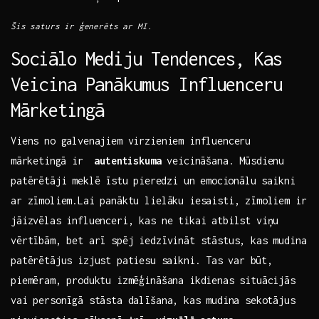
Šis saturs ir ģenerēts ar MI.
Sociālo Mediju Tendences, Kas
Veicina Panākumus Influenceru
Mārketingā
Viens ​no galvenajiem virzieniem influenceru
⁤mārketingā ir ‌
autentiskuma
veicināšana. Mūsdienu
patērētāji meklē ⁢īstu⁤ pieredzi un‌ emocionālu saikni
ar zīmoliem.Lai panāktu lielāku iesaisti, zīmoliem ⁢ir
jāizvēlas influenceri, kas ne tikai‌ atbilst viņu
vērtībām, bet arī spēj iedzīvināt stāstus, kas mudina
patērētājus izjust patiesu ⁤saikni.⁣ Tas ⁣var būt,
piemēram, produktu ​izmēģināšana ikdienas situācijās
vai personīgā‍ stāsta dalīšana, ⁢kas mudina sekotājus