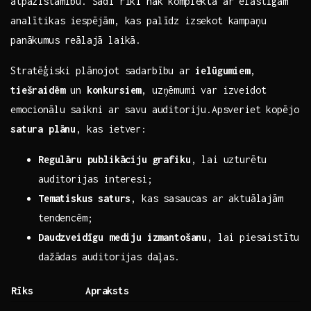
atpazīstamību. Šādi rīki nāk komplektā ar elastīgām ​
analītikas iespējām, kas palīdz ​izsekot ‍kampaņu⁢
panākumus reālajā laikā.
Stratēģiski plānojot sadarbību ar⁤
ielūgumiem
, ​
tiešraidēm
un
konkursiem
, uzņēmumi var izveidot
emocionālu saikni⁢ ar savu auditoriju.Apsveriet kopējo
satura plānu
, kas​ ietver:​ ‍ ⁣
Regulāru publikāciju grafiku
, lai uzturētu​
auditorijas ‌interesi;
Tematiskus saturs
, kas sasaucas ar aktuālajām
tendencēm;
Daudzveidīgu​ mediju izmantošanu
, lai piesaistītu
dažādas auditorijas daļas.
Rīks
Apraksts