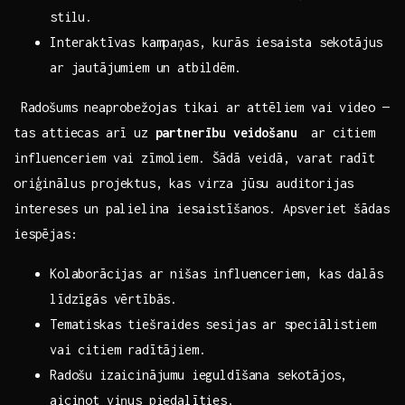
stilu.
Interaktīvas kampaņas, kurās ⁣iesaista sekotājus
ar‌ jautājumiem un atbildēm.
⁤ Radošums ⁤neaprobežojas​ tikai ar attēliem vai video ‌—
tas⁤ attiecas arī uz
partnerību veidošanu
‌ ar citiem
influenceriem vai zīmoliem. ​Šādā veidā, ⁢varat radīt
oriģinālus projektus, kas virza jūsu auditorijas
⁢intereses un palielina iesaistīšanos. Apsveriet‍ šādas
iespējas:
Kolaborācijas ar nišas influenceriem, kas dalās
līdzīgās vērtībās.
Tematiskas tiešraides sesijas ar⁢ speciālistiem
vai citiem radītājiem.
Radošu izaicinājumu ieguldīšana sekotājos,
aicinot viņus piedalīties.