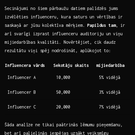
Secinājumi no šiem pārbaužu datiem palīdzēs jums
⁣izvēlēties influenceru, kura saturs un vērtības ir
saskaņā ar jūsu kolektīva mērķiem.
Papildus tam
, ir
arī svarīgi izprast influenceru ‍auditoriju un⁢ viņu
mijiedarbības ​kvalitāti. Novērtējiet, cik daudz
rezultātu viņi spēj nodrošināt, aplūkojot⁢ to:
Influencera vārds
Sekotāju skaits
mijiedarbība
Influencer‍ A
10,000
5% vidējā
Influencer ⁤B
50,000
3% vidējā
Influencer C
20,000
7% vidējā
Šāda analīze ne tikai paātrinās lēmumu⁢ pieņemšanu,
bet arī palielinās iespējas uzsākt veiksmīgu