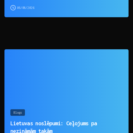
08/08/2026
0
Blogs
Lietuvas noslēpumi: Ceļojums pa
nezināmām takām