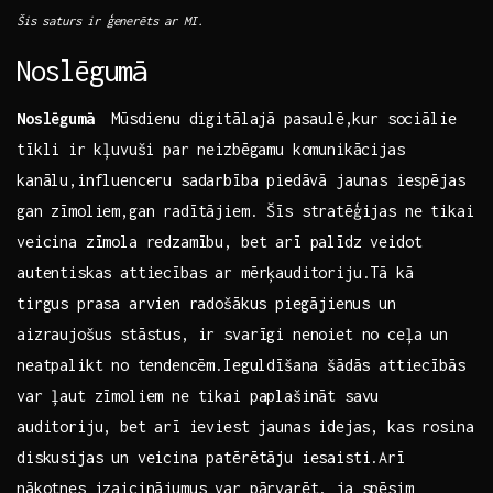
Šis‍ saturs ir‌ ģenerēts ar MI.
Noslēgumā
Noslēgumā
⁢ Mūsdienu digitālajā ⁢pasaulē,kur sociālie
tīkli ir⁣ kļuvuši par neizbēgamu komunikācijas
kanālu,influenceru sadarbība ⁢piedāvā jaunas iespējas
gan zīmoliem,gan radītājiem. Šīs stratēģijas ‌ne​ tikai
veicina zīmola redzamību, ​bet‌ arī palīdz veidot
‍autentiskas attiecības ar mērķauditoriju.Tā kā
tirgus prasa arvien⁢ radošākus ⁤piegājienus un
‌aizraujošus stāstus, ir‌ svarīgi nenoiet ​no ceļa ⁤un
neatpalikt ⁢no tendencēm.Ieguldīšana šādās attiecībās‌
var ļaut zīmoliem ne tikai paplašināt​ savu
auditoriju,⁢ bet arī ieviest jaunas idejas, kas rosina⁢
diskusijas un veicina patērētāju iesaisti.Arī‌
nākotnes izaicinājumus var pārvarēt, ja spēsim⁣