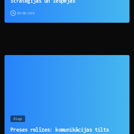
stratēģijas un iespējas
08/08/2026
0
Blogs
Preses relīzes: komunikācijas tilts