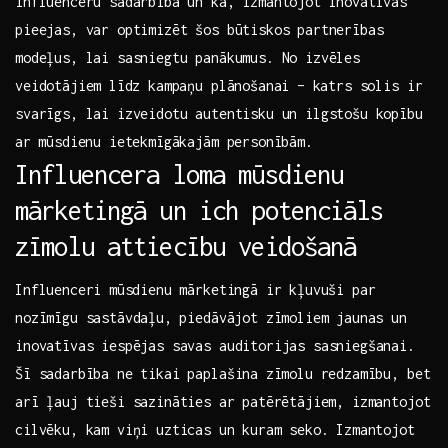
influenceru sadarbībā un ‍kā, izmantojot ⁢inovatīvas ​
pieejas, var optimizēt šos būtiskos partnerības
modeļus, lai sasniegtu panākumus. No izvēles
veidotājiem ⁤līdz kampaņu plānošanai ⁢– katrs solis ir‍
svarīgs, lai​ izveidotu ‌autentisku un‌ ilgstošu‌ kopību
ar ⁢mūsdienu ietekmīgākajām personībām.
Influencera ​loma mūsdienu ​
mārketingā un ich potenciāls
zīmolu‌ attiecību ‌veidošanā
Influenceri ⁤mūsdienu mārketingā‌ ir kļuvuši par
nozīmīgu sastāvdaļu,⁣ piedāvājot​ zīmoliem ‌jaunas un
inovatīvas‍ iespējas savas auditorijas sasniegšanai.
Šī‍ sadarbība ne tikai paplašina ⁢zīmolu redzamību, bet⁤
arī ļauj tieši sazināties⁢ ar ‍patērētājiem, ​izmantojot‍
cilvēku, kam viņi‌ uzticas un ⁤kuram seko. Izmantojot