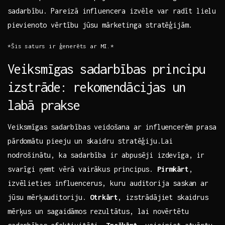
sadarbību. Pareizā⁢ influencera ⁢izvēle var radīt⁤ lielu
⁢pievienoto‍ vērtību jūsu mārketinga stratēģijām.
*Šis saturs ir ģenerēts⁤ ar MI.*
Veiksmīgas ‍sadarbības⁢ principu
izstrāde: rekomendācijas⁣ un‌
labā prakse
Veiksmīgas ⁣sadarbības‌ veidošana ar influencerēm prasa
pārdomātu pieeju⁣ un skaidru stratēģiju.Lai
nodrošinātu, ka sadarbība ir abpusēji izdevīga, ir
svarīgi ņemt vērā vairākus principus.
Pirmkārt
,
izvēlieties influencerus, kuru auditorija saskan ar‌
jūsu mērķauditoriju.⁢
Otrkārt
, izstrādājiet skaidrus
mērķus un sagaidāmos ⁢rezultātus, lai​ novērtētu