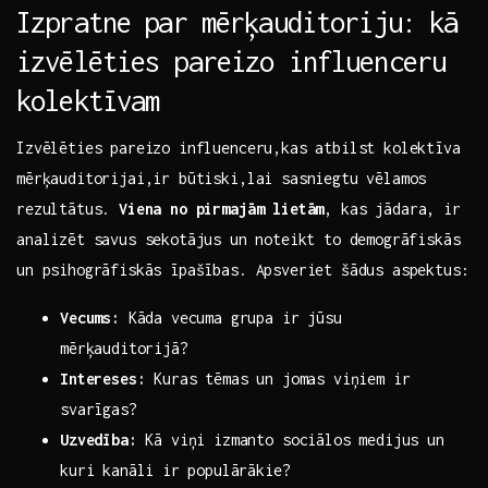
Izpratne⁢ par ‍mērķauditoriju:⁢ kā
izvēlēties pareizo influenceru
kolektīvam
Izvēlēties ‍pareizo influenceru,kas atbilst kolektīva
mērķauditorijai,ir būtiski,lai‌ sasniegtu vēlamos‍
rezultātus.
Viena no pirmajām lietām
, kas jādara, ir
analizēt savus sekotājus⁤ un noteikt‍ to‌ demogrāfiskās
un psihogrāfiskās ‌īpašības. Apsveriet šādus aspektus:
Vecums:
‌Kāda vecuma grupa ir⁤ jūsu ​
mērķauditorijā?
Intereses:
Kuras tēmas un ​jomas viņiem ir
svarīgas?
Uzvedība:
Kā viņi izmanto sociālos medijus ‌un
‌kuri‌ kanāli ir ⁣populārākie?