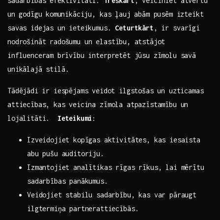
sadarbības efektivitāti.
Treškārt
, veiciniet atvērtu
un ⁢godīgu ⁢komunikāciju, kas ļauj abām pusēm izteikt‍
savas idejas un ⁤ieteikumus.‍
Ceturtkārt
, ir svarīgi
nodrošināt radošumu un elastību,⁣ atstājot
influenceram ⁤brīvību interpretēt jūsu zīmolu ‌savā
unikālajā stilā.
Tādējādi ⁢ir iespējams⁣ veidot ilgstošas un uzticamas
attiecības, ‌kas⁣ veicina zīmola atpazīstamību un
lojalitāti. ​
Ieteikumi
:
Izveidojiet kopīgas aktivitātes,‌ kas iesaista⁢
abu pušu auditoriju.
Izmantojiet analītikas rīgas rīkus, lai mērītu
sadarbības panākumus.
Veidojiet ‌stabilu sadarbību, kas var pāraugt
ilgtermiņa partnerattiecībās.