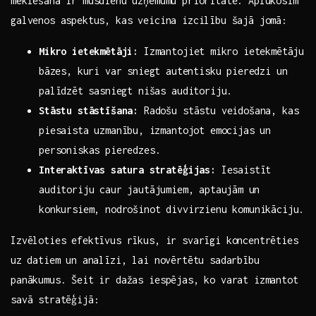
‌meklēšana ir mūsdienu uzņēmumu prioritāte. Aplūkosim
galvenos aspektus, ‍kas​ veicina izcilību šajā jomā:
Mikro ietekmētāji:
Izmantojiet⁣ mikro ietekmētāju
⁣bāzes, kuri var sniegt ⁤autentisku pieredzi un
palīdzēt⁤ sasniegt nišas auditoriju.
Stāstu stāstīšana:
Radošu stāstu veidošana, kas
‍piesaista uzmanību,⁤ izmantojot emocijas un
personiskas pieredzes.
Interaktīvas‌ satura stratēģijas:
Iesaistīt
auditoriju caur jautājumiem, ⁤aptaujām ⁣un⁤
konkursiem, nodrošinot divvirzienu komunikāciju.
Izvēloties efektīvus rīkus,​ ir svarīgi koncentrēties
uz ⁢datiem ‍un analīzi, lai novērtētu‍ sadarbību
panākumus. Šeit ir dažas iespējas, ko varat izmantot
savā ‌stratēģijā: