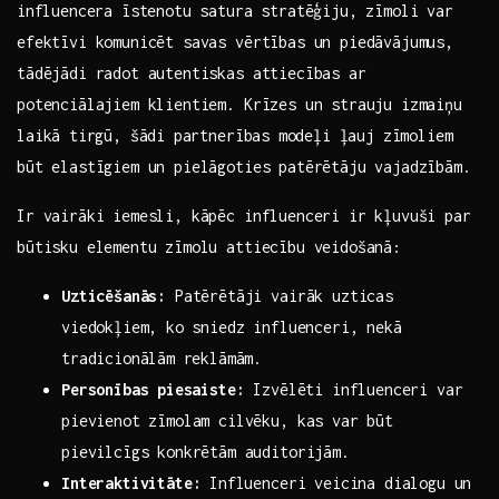
⁢influencera īstenotu satura stratēģiju, zīmoli⁢ var
efektīvi komunicēt​ savas vērtības un piedāvājumus,
tādējādi radot autentiskas attiecības ar
potenciālajiem klientiem. Krīzes un strauju izmaiņu
laikā⁢ tirgū, šādi ⁤partnerības⁢ modeļi ļauj zīmoliem
būt elastīgiem un pielāgoties ‌patērētāju vajadzībām.
Ir vairāki iemesli, kāpēc ‍influenceri ir ​kļuvuši par
būtisku elementu ‍zīmolu attiecību veidošanā:
Uzticēšanās:
Patērētāji vairāk ‍uzticas
viedokļiem, ko⁢ sniedz ‌influenceri, nekā
tradicionālām ⁣reklāmām.
Personības ⁣piesaiste:
Izvēlēti influenceri​ var
pievienot zīmolam cilvēku, kas ‍var‍ būt
pievilcīgs konkrētām auditorijām.
Interaktivitāte:
⁢Influenceri veicina dialogu un