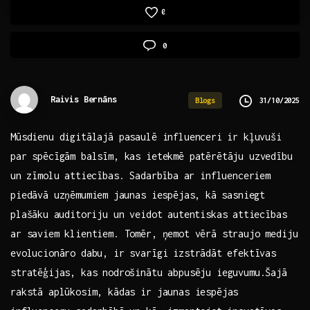
0
0
Raivis Bernāns
31/10/2025
Blogs
Mūsdienu digitālajā pasaulē influenceri⁤ ir kļuvuši
par spēcīgām balsīm, kas ietekmē patērētāju ‍uzvedību
un ⁤zīmolu attiecības. Sadarbība⁤ ar influenceriem
piedāvā uzņēmumiem ⁣jaunas iespējas, kā ⁤sasniegt
plašāku⁣ auditoriju un veidot ‌autentiskas⁢ attiecības
ar saviem klientiem.‍ Tomēr, ņemot vērā straujo ⁣mediju⁤
evolucionāro dabu, ir svarīgi izstrādāt ⁢efektīvas
stratēģijas,‌ kas nodrošinātu ​abpusēju ieguvumu.Šajā
rakstā ‌aplūkosim, kādas‍ ir jaunas iespējas