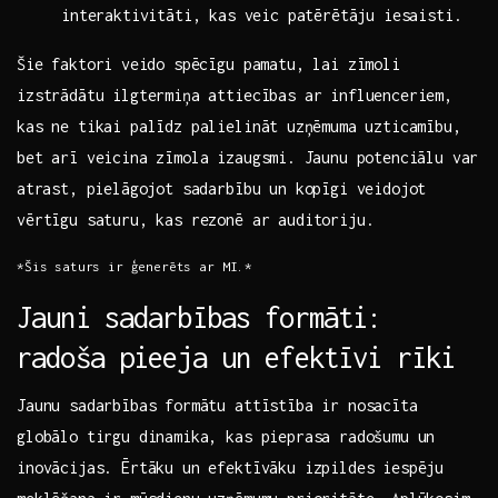
interaktivitāti, kas‍ veic⁢ patērētāju iesaisti.
Šie faktori ⁤veido spēcīgu pamatu,‌ lai ​zīmoli
izstrādātu ilgtermiņa attiecības ar influenceriem,
kas ‌ne‍ tikai palīdz palielināt⁣ uzņēmuma uzticamību,
bet arī veicina zīmola izaugsmi. ⁣Jaunu‍ potenciālu⁢ var
⁢atrast, pielāgojot sadarbību un kopīgi veidojot
vērtīgu saturu, kas rezonē ar‍ auditoriju.
*Šis saturs ​ir ‍ģenerēts ar MI.*
Jauni sadarbības formāti:
radoša pieeja un ​efektīvi rīki
Jaunu sadarbības formātu attīstība ir nosacīta
globālo tirgu ‌dinamika, kas pieprasa radošumu un⁢
inovācijas. Ērtāku un efektīvāku izpildes iespēju