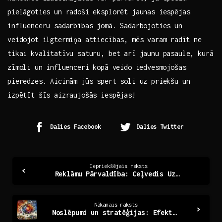
pielāgoties un radoši eksplorēt jaunas iespējas
influenceru sadarbības jomā. Sadarbojoties‍ un
veidojot ‍ilgtermiņa attiecības, ‍mēs varam ⁤radīt ne
tikai​ kvalitatīvu saturu, bet arī jaunu pasaule, kurā
zīmoli un⁣ influenceri kopā veido iedvesmojošas
pieredzes. Aicinām jūs spert soli uz priekšu un‌
izpētīt šīs aizraujošās iespējas!
Dalies Facebook
Dalies Twitter
Continue
Iepriekšējais raksts
Reklāmu Pārvaldība: Ceļvedis Uz Efektīvāku Stratēģiju
Reading
Nākamais raksts
Noslēpumi un stratēģijas: Efektīvas prese relīzes