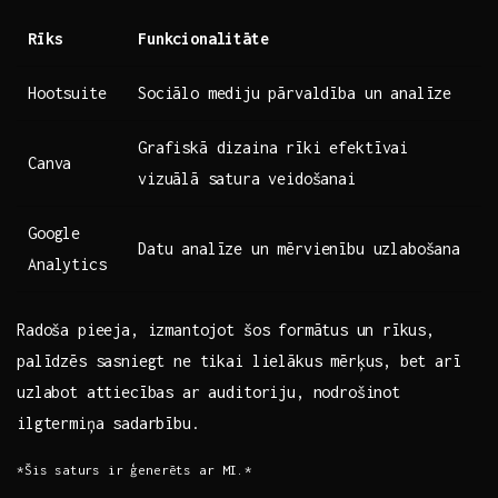
Rīks
Funkcionalitāte
Hootsuite
Sociālo mediju ⁤pārvaldība un​ analīze
Grafiskā dizaina rīki efektīvai
Canva
vizuālā ⁤satura veidošanai
Google⁣
Datu analīze un mērvienību ⁢uzlabošana
Analytics
Radoša pieeja, izmantojot‌ šos formātus ⁣un⁤ rīkus,
palīdzēs sasniegt ne tikai lielākus mērķus,⁣ bet arī
uzlabot ‍attiecības ‌ar auditoriju, nodrošinot
ilgtermiņa sadarbību.
*Šis⁤ saturs ir‍ ģenerēts ar MI.*