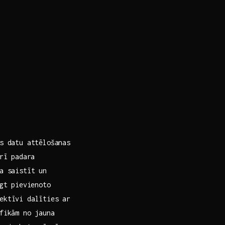
s‌ datu attēlošanas
arī padara
a saistīt un
gt‌ pievienoto
ektīvi dalīties⁣ ar
afikām no jauna