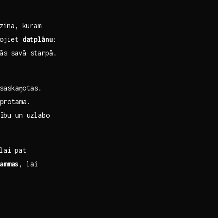
āzina, kuram
idojiet
datplānu
:
tās savā starpā.
⁤saskaņotas.
aprotama.
bu un​ uzlabo⁣
lai‌ pat
ammas
, lai