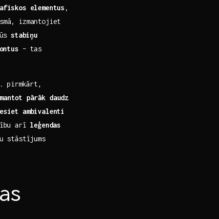
rafiskos elementus
,
osmā, izmantojiet
būs
stabiņu
ontus
– ⁣tas
s. pirmkārt,
mantot pārāk daudz
esiet ambivalenti
nību arī
leģendas
tu stāstījums
as