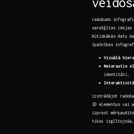
‌veido
radošums infografi
sarežģītas idejas 
būtiskākās datu‍ d
īpatnības infogra
Vizuālā hier
Neierastie ‍e
identitāti.
Interaktivit
izstrādājot radoš
3D elementus vai a
‌izprast mērķaudit
tikai izglītojoša,