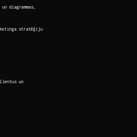
 ⁢un diagrammas,
rketinga stratēģiju
klientus un