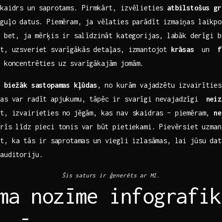
skaidrs un⁢ saprotams. Pirmkārt, izvēlieties
atbilstošus‍ g
oguļo⁢ datus. Piemēram, ja vēlaties parādīt ‍izmaiņas ‍laikp
‌ bet, ja⁢ mērķis ir salīdzināt kategorijas, ⁤labāk‍ derīgi 
t, ‌uzsveriet svarīgākās detaļas,⁤ izmantojot⁣
krāsas
⁢ un ‍
f
m koncentrēties uz svarīgākajām jomām.
as
biežāk sastopamas⁢ kļūdas
, no kurām vajadzētu ⁤izvairītie
as var radīt ‌apjukumu,​ tāpēc ir svarīgi nevajadzīgi ‌
neiz
rt, izvairieties no ⁣jēgām, kas nav skaidras – piemēram,
ne
trīs līdz pieci tonis var ⁤būt pietiekami. Pievērsiet uzma
ot, ka⁤ tās ir⁣ saprotamas un viegli izlasāmas, lai jūsu da
‌auditoriju.
Šis saturs ir​ ģenerēts ar⁤ MI.
ma nozīme infografik