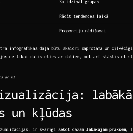
a
Salīdzināt ⁣grupas
Rādīt tendences laikā
Proporciju rādīšanai
tra infografikas daļa būtu skaidri saprotama ‌un cilvēcīgi
 jūs ne tikai dalīsieties ar datiem, bet arī stāstīsiet s
ts ar MI.
vizualizācija:‍ labākā
s ‍un kļūdas
izualizācijas, ir‍ svarīgi sekot dažām
labākajām praksēm
,⁤ 