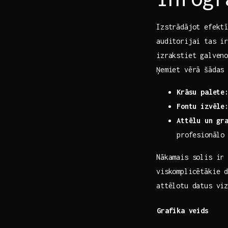
Izstrādājot efektīv
‌auditorijai‍ tas 
izrakstiet galveno
Ņemiet vērā šādas
Krāsu​ palete
Fontu izvēle
Attēlu ​un‌ gr
profesionālo
Nākamais solis ir 
viskomplicētākie 
attēlotu​ datus vi
Grafika ⁣veids