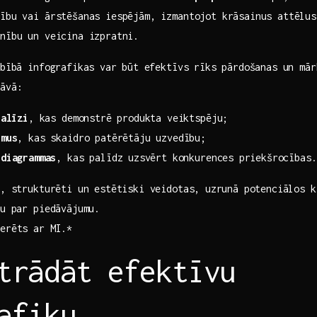
ību vai ārstēšanas iespējām, izmantojot ​krāsainus attēlus
anību un veicina izpratni.
rbībā infografikas var ‌būt ⁤efektīvs rīks pārdošanas un⁢ mā
dāvā:
nalīzi
, kas demonstrē produkta veiktspēju;
umus
, kas ‍skaidro patērētāju uzvedību;
 diagrammas
, kas palīdz ⁤uzsvērt ‌konkurences ⁣priekšrocības.
,⁤ strukturēti un estētiski veidotas,⁣ uzrunā potenciālos 
bu ⁣par piedāvājumu.
nerēts ar MI.*
trādāt‌ efektīvu
afiku