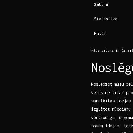
Saturu
Statistika
Fakti
*Šis ‌saturs ir ģener
Noslēg
Noslēdzot ⁢mūsu ce
veids ‍ne tikai pa
sarežģītas idejas 
izglītot ⁤mūsdienu
vērtību gan uzņēmu
savām idejām. Iedv