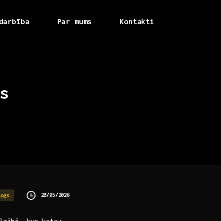
darbība
Par mums
Kontakti
s
28/05/2026
logs