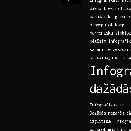
Infografikas: Rado
dienu tiek​ radīta
⁣parādās kā ⁤gaism
atspoguļot komplek
harmonisku ​simbioz
pētīsim infografik
kā ⁤arī iedvesmosi
krāsainajā un inf
Infogr
⁢dažādā
Infografikas ir li
Dažādās nozarēs tā
izglītībā
​ infogra
padarot mācību pr