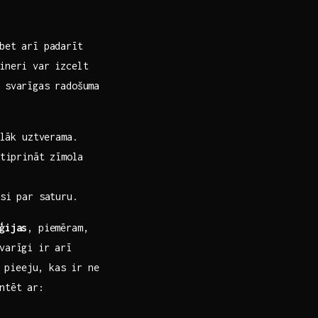
bet arī padarīt⁤
ineri var izcelt
s svarīgas radošuma
glāk uztverama.
tiprināt ⁤zīmola
si par saturu.
ģijas
,​ piemēram,
varīgi ‍ir arī
o pieeju, kas ir ne
ntēt ar: