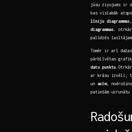
jūsu ziņojums ir 
kas‍ vislabāk atsp
līniju ⁣diagrammas
,
diagrammas
. otrkār
palīdzēs ​lasītāja
Tomēr ir⁢ arī ‍daž
pārblīvētas grafik
datu punktu
.Otrkā
ar krāsu izvēli; ⁣
un‍
asīm
,​ nodrošin
patiešām uzrunātu 
Radošu