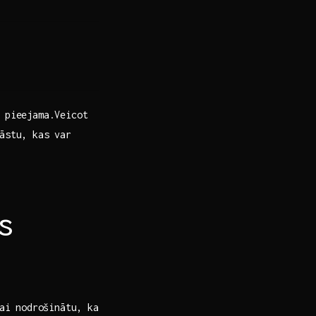
 pieejama.Veicot‌
tāstu, kas var
s
lai nodrošinātu, ⁢ka