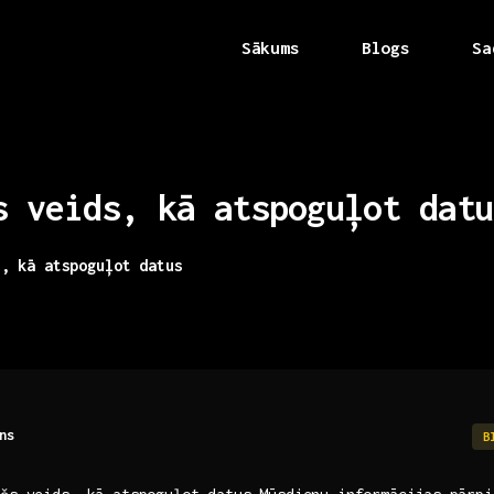
Sākums
Blogs
Sa
s
veids,
kā
atspoguļot
datu
s, kā atspoguļot datus
ns
B