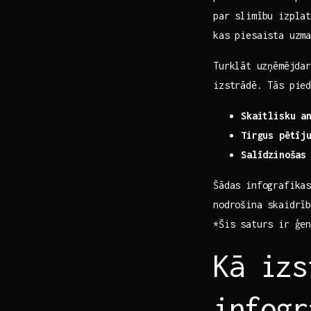
par slimību izplat
kas​ piesaista uzm
Turklāt⁢ uzņēmējda
izstrādē. Tās pie
Skaitlisku ⁤a
Tirgus pētīj
Salīdzinošas
Šādas infografikas
nodrošina​ skaidrī
*Šis​ saturs ir ģe
Kā izs
infogr