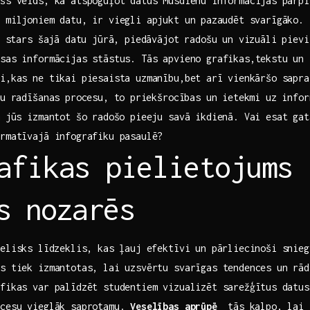
šs veids, kā ‍atspoguļot datus Mūsdienu‌ informācijas ⁣pārp
s miljoniem datu, ir viegli apjukt un ⁤pazaudēt svarīgāko.
as stars šajā datu jūrā, piedāvājot radošu un vizuāli pievil
sas informācijas stāstus. Tās apvieno grafikas,tekstu ‍un
i,kas‍ ne tikai piesaista uzmanību,bet ⁢arī ‌vienkāršo sapraš
u⁤ radīšanas procesu, to ⁢priekšrocības un ietekmi uz‍ info
m‌ jūs izmantot šo radošo pieeju savā ​ikdienā.​ Vai esat gat
ormatīvajā infografiku pasaulē?
afikas pielietojums
s ⁢nozarēs
elisks ⁤līdzeklis,​ kas‌ ļauj‍ efektīvi un pārliecinoši‍ snie
s tiek‍ izmantotas, lai uzsvērtu svarīgas tendences ⁢un ‌rādī
fikas var palīdzēt studentiem ​vizualizēt sarežģītus ⁣datu
ocesu vieglāk saprotamu.
Veselības aprūpē
⁣ tās kalpo, lai 