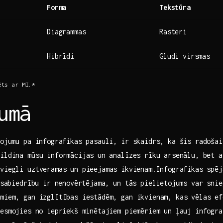
Forma
Tekstūra
Diagrammas
Rasteri
Hibrīdi
Gludi‍ virsmas
ēts ar MI.*
umā
ļojumu pa infografikas pasauli,‌ ir skaidrs, ka šis radošai
pildina mūsu ‍informācijas un ⁤analīzes rīku arsenālu, bet ⁢
viegli uztveramas un pieejamas⁤ ikvienam.Infografikas spēj
⁤ sabiedrību ir nenovērtējama, un tās pielietojums var snie
miem, gan ‍izglītības iestādēm,​ gan ikvienam, kas vēlas‍ ef
esmojies⁤ no iepriekš minētajiem piemēriem‍ un ļauj infogr