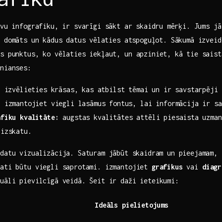
u⁣ infografiku, ir ‌svarīgi sākt ar ⁤skaidru ⁣mērķi. ​Jums​ j
ir domāts⁣ un kādus datus ⁣vēlaties atspoguļot. Sākumā izve
s punktus, ko vēlaties ‍iekļaut, un apziniet, kā tie ⁤sais
 nianses:
:
⁢izvēlieties⁢ krāsas,‍ kas atbilst tēmai un ir ​savstarpēji 
:
izmantojiet⁣ viegli​ lasāmus fontus,‌ lai informācija ‌ir s
afiku​ kvalitāte:
augstas kvalitātes attēli piesaista⁣ uzmanī
 izskatu.
‌datu vizualizācija.​ Saturam jābūt⁤ skaidram un pieejamam, 
dati būtu viegli saprotami. izmantojiet
grafikus
vai
diagr
zuāli pievilcīgā veidā. Šeit ir daži ieteikumi:
Ideāls pielietojums