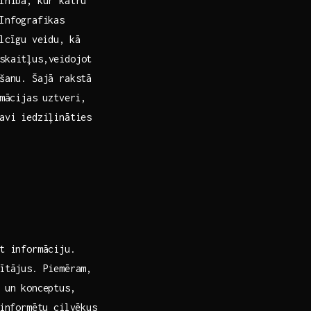
ilnībā, kur katru
 Infografikas
cīgu veidu,⁢ kā⁤
 skaitļus,veidojot
anu.‍ Šajā rakstā⁤
rmācijas uztveri,
avi ​iedziļināties
gt informāciju.
tājus. ​Piemēram, ⁤
s un konceptus,
⁢informētu cilvēkus