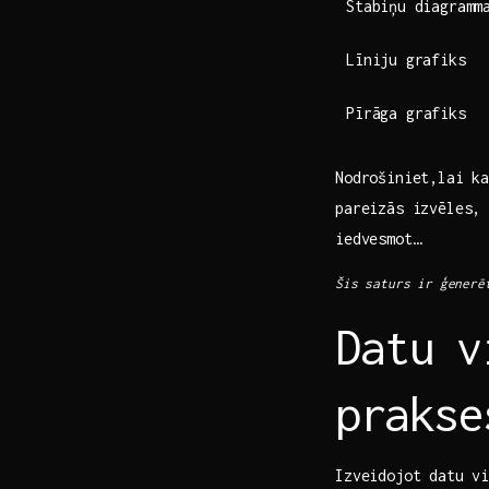
Stabiņu⁤ diagramm
Līniju ⁤grafiks
Pīrāga grafiks
Nodrošiniet,lai ka
pareizās​ izvēles,
iedvesmot…
Šis saturs ir ‍ģenerē
Datu⁣ 
prakse
Izveidojot datu⁤ v