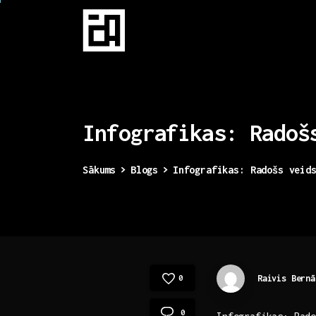
Infografikas:
Radoš
Sākums
Blogs
Infografikas: Radošs veid
Raivis Bernā
0
0