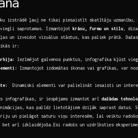
šanā
ku izstrādē ļauj ne tikai piesaistīt skatītāju ‌uzmanību, 
viegli ‌saprotamas.‌ Izmantojot
krāsu, formu un stilu
, diza
aļas un izveidot vizuālus stāstus, kas paliek prātā. Daža
fikās ir:
arhija:
Iezīmējot galvenos punktus, ‌infografika ⁣kļūst vie
lementi:
Izmantojot izdomātas ikonas vai​ grafikas, var nos
āte:
‍ Dinamiski elementi var palielināt iesaisti un intere
as infografikas, ir iespējams izmantot arī
dažādas tehnolo
nimācijas, kas palīdz ​lietotājiem dziļāk‌ saprast datus. S
oriju un ⁢pielāgot⁢ saturu viņu interesēm,‍ lai ⁤veiktu radoš
 bet arī izklaidējoša.Esi radošs un uzdrīksties​ eksperime