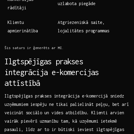
uzlabota piegāde
rādītāji
Klientu
Atgriezeniskā saite,
apmierinātība
⁢lojalitātes programmas
Šis ‍saturs ir ģenerēts ‍ar MI.
Ilgtspējīgas prakses
integrācija e-komercijas
attīstībā
Ilgtspējīgas prakses integrācija e-komercijā sniedz
uzņēmumiem iespēju ne tikai​ palielināt peļņu, ‍bet arī
veicināt sociālo un vides atbildību. Klienti arvien
vairāk ​pievērš uzmanību⁢ tam, kā uzņēmumi ietekmē
pasauli, līdz ar to ir​ būtiski ieviest ilgtspējīgas‌