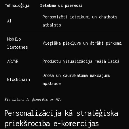
Tehnoloģija
Ietekme uz pieredzi
Personizēti ieteikumi un chatbots⁢
AI
atbalsts
Mobilo
Vieglāka piekļuve un ātrāki pirkumi
lietotnes
AR/VR
Produktu vizualizācija reālā laikā
Droša un caurskatāma maksājumu⁢
Blockchain
apstrāde
Šis saturs ​ir ģenerēts ar MI.
Personalizācija kā stratēģiska
priekšrocība e-komercijas