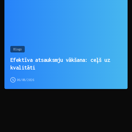
Blogs
Efektīva atsauksmju vākšana: ceļš uz
kvalitāti
06/08/2026