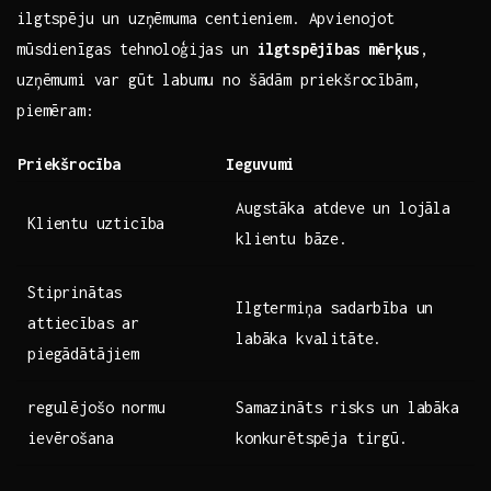
ilgtspēju un uzņēmuma centieniem. Apvienojot ​
mūsdienīgas ‍tehnoloģijas un
ilgtspējības ⁣mērķus
,
‌uzņēmumi var gūt labumu no šādām priekšrocībām, ​
piemēram:
Priekšrocība
Ieguvumi
Augstāka atdeve un lojāla
Klientu⁢ uzticība
klientu bāze.
Stiprinātas
Ilgtermiņa sadarbība un
attiecības ⁣ar
‍labāka kvalitāte.
piegādātājiem
regulējošo normu
Samazināts risks un labāka
ievērošana
konkurētspēja tirgū.