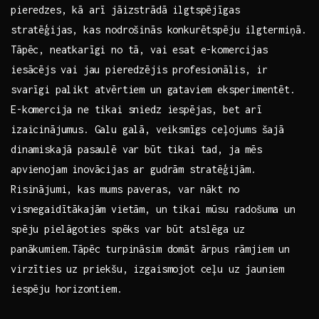
pieredzes, kā arī jāizstrādā ilgtspējīgas
stratēģijas, kas nodrošinās konkurētspēju ilgtermiņā.
Tāpēc, neatkarīgi no tā, vai esat e-komercijas‌
iesācējs⁢ vai jau pieredzējis profesionālis, ir ​
svarīgi palikt ​atvērtiem un gataviem eksperimentēt.
E-komercija ne tikai sniedz iespējas,‍ bet arī
izaicinājumus. Galu galā,⁣ veiksmīgs ceļojums šajā
dinamiskajā pasaulē var būt tikai tad, ja mēs​
apvienojam inovācijas ar gudrām⁢ stratēģijām.
Risinājumi, ⁢kas mums paveras, var nākt no‍
visnegaidītākajām vietām, un tikai mūsu radošuma un
spēju⁣ pielāgoties spēks var būt atslēga uz
panākumiem.Tāpēc turpināsim domāt ārpus rāmjiem un‌
virzīties uz priekšu, izgaismojot ceļu uz ‌jauniem
iespēju⁢ horizontiem.