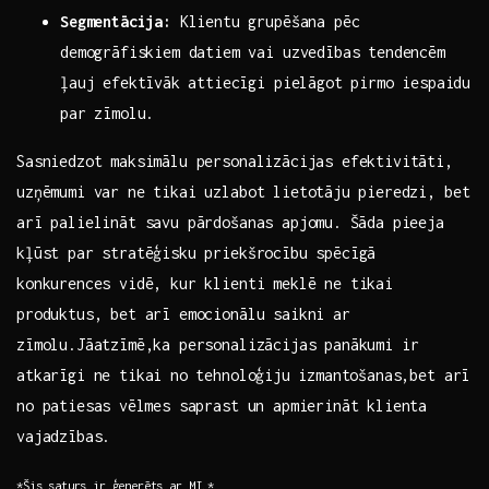
Segmentācija:
Klientu grupēšana pēc
demogrāfiskiem datiem vai uzvedības tendencēm
ļauj efektīvāk ⁤attiecīgi pielāgot pirmo iespaidu
par zīmolu.
Sasniedzot maksimālu personalizācijas efektivitāti,
uzņēmumi‌ var ne tikai uzlabot lietotāju⁤ pieredzi, bet
arī palielināt savu pārdošanas apjomu. ⁢Šāda pieeja ​
kļūst par stratēģisku priekšrocību​ spēcīgā
konkurences vidē, kur klienti meklē ne tikai
produktus, bet arī emocionālu saikni ar
zīmolu.Jāatzīmē,ka personalizācijas panākumi ir
atkarīgi ne tikai no⁣ tehnoloģiju⁣ izmantošanas,bet arī
no patiesas ⁢vēlmes saprast un apmierināt klienta
vajadzības.
*Šis saturs ir ģenerēts ar MI.*