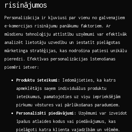
risinājumos
Personalizācija ir kļuviusi par vienu no galvenajiem
e-komercijas risinājumu panākumu faktoriem. Ar⁤
mūsdienu tehnoloģiju attīstību uzņēmumi var efektīvāk
analizēt lietotāju uzvedību un iestatīt pielāgotas
mārketinga stratēģijas, kas ⁣nodrošina patiesi unikālu
pieredzi. Efektīvas‍ personalizācijas īstenošanas​
piemēri ietver:
Produktu ieteikumi:
Iedomājieties, ka katrs
⁣apmeklētājs saņem individuālus produktu
ieteikumus, pamatojoties uz viņu iepriekšējām
pirkumu vēstures vai pārlūkošanas paradumiem.
Personalizēti piedāvājumi:
Uzņēmumi var izveidot
īpašus atlaides kodus vai piedāvājumus, kas
pielāgoti katra klienta vajadzībām un vēlmēm.