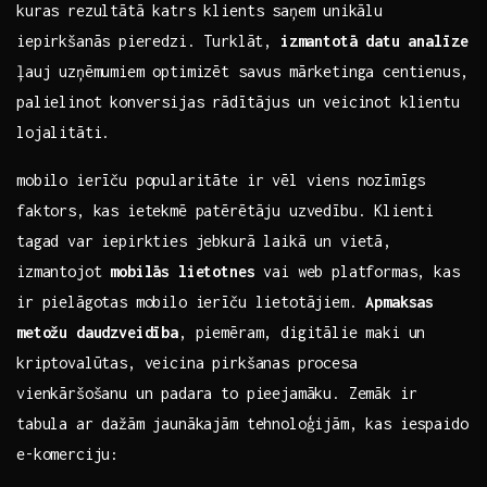
kuras rezultātā katrs klients saņem⁣ unikālu⁢
iepirkšanās ⁤pieredzi. Turklāt,
izmantotā datu analīze
ļauj uzņēmumiem optimizēt savus mārketinga centienus,
palielinot konversijas rādītājus un veicinot klientu
lojalitāti.
mobilo ierīču popularitāte ir vēl viens nozīmīgs
faktors, kas ietekmē patērētāju uzvedību. Klienti
tagad var iepirkties jebkurā ​laikā un vietā,
izmantojot
mobilās lietotnes
vai web platformas,⁢ kas
ir pielāgotas mobilo ierīču lietotājiem.
Apmaksas
metožu daudzveidība
, piemēram, digitālie maki un
kriptovalūtas, veicina pirkšanas procesa
vienkāršošanu un padara to pieejamāku. Zemāk ir
tabula ar dažām jaunākajām tehnoloģijām, kas​ iespaido
e-komerciju: