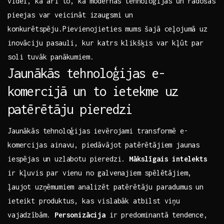
videi, ⁤kā arī​ to, ‌kā modernās tehnoloģijas un radošas
pieejas var veicināt izaugsmi un
konkurētspēju.Pievienojieties mums šajā ceļojumā uz
inovāciju pasauli, kur katrs klikšķis var kļūt⁢ par
soli tuvāk panākumiem.
Jaunākās tehnoloģijas e-
komercijā un to ietekme uz
patērētāju pieredzi
Jaunākās tehnoloģijas ievērojami transformē e-
komercijas ainavu, piedāvājot patērētājiem jaunas
iespējas un ​uzlabotu pieredzi.
Mākslīgais⁣ intelekts
ir kļuvis par vienu no galvenajiem⁣ spēlētājiem,
ļaujot uzņēmumiem analizēt patērētāju paradumus un
ieteikt produktus, kas vislabāk atbilst viņu
vajadzībām.
Personizācija
ir predominantā tendence,