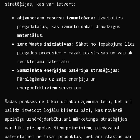
stratēģijas, kas var ietvert:
atjaunojamo resursu izmantošana:
Izvēloties
piegādātājus, kas izmanto dabai draudzīgus
materiālus.
zero Waste iniciatīvas:
Sākot no iepakojuma līdz
piegādes procesiem – mazāk plastmasas un vairāk
‌reciklējamu materiālu.
Samazināta ⁢enerģijas patēriņa stratēģijas:
⁢
Pārslēgšanās uz ⁤zaļo enerģiju un
energoefektīviem serveriem.
Šādas prakses ne tikai uzlabo uzņēmuma tēlu, bet arī
palīdz izveidot ‌lojālu klientu bāzi, ‌kas novērtē
⁢apzinīgu uzņēmējdarbību.arī mārketinga ‍stratēģijas
var tikt pielāgotas šiem principiem, piedāvājot
patērētājiem ne tikai produktus, bet arī stāstus par