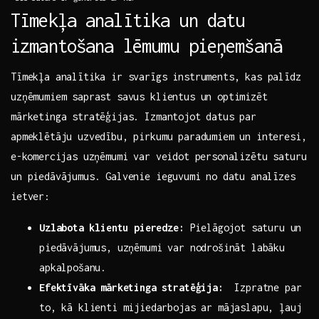
Tīmekļa analītika un datu
izmantošana lēmumu pieņemšanā
Tīmekļa analītika ir svarīgs instruments, kas palīdz⁢
uzņēmumiem saprast savus klientus un optimizēt
mārketinga stratēģijas. Izmantojot datus par
apmeklētāju uzvedību, pirkumu paradumiem un interesi,
⁤e-komercijas uzņēmumi var veidot personalizētu saturu
un ​piedāvājumus. Galvenie ieguvumi⁢ no datu analīzes ​
ietver:
Uzlabota ⁣klientu pieredze:
Pielāgojot saturu un
piedāvājumus, uzņēmumi var nodrošināt labāku
‌apkalpošanu.
Efektīvāka mārketinga stratēģija:
‌ Izpratne par‌
to, kā klienti mijiedarbojas ar mājaslapu, ļauj ​