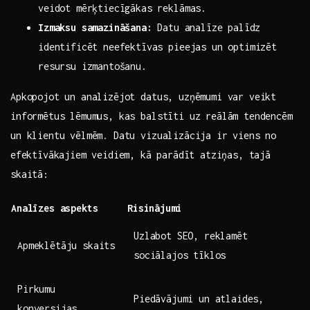
veidot mērķtiecīgākas reklāmas.
Izmaksu samazināšana:
Datu⁤ analīze palīdz
identificēt neefektīvas pieejas un optimizēt
resursu izmantošanu.
Apkopojot un analizējot datus, uzņēmumi var ‌veikt
informētus lēmumus, kas ​balstīti uz reālām tendencēm
un klientu vēlmēm. Datu vizualizācija ir viens no
⁣efektīvākajiem veidiem, ‌kā ⁣parādīt atziņas, tajā
skaitā:
Analīzes aspekts
Risinājumi
Uzlabot SEO, reklamēt
Apmeklētāju skaits
sociālajos tīklos
Pirkumu
Piedāvājumi un atlaides,
konversijas