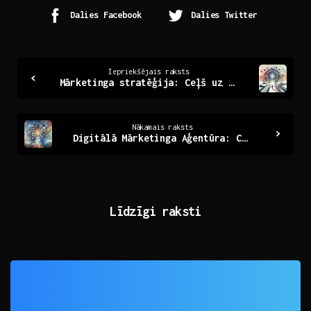
Dalies Facebook
Dalies Twitter
Continue
Iepriekšējais raksts
Mārketinga stratēģija: Ceļš uz veiksmīgu zīmolu attīstību
Reading
Nākamais raksts
Digitālā Mārketinga Aģentūra: Ceļš uz Panākumiem Tiešsaistē
Līdzīgi raksti
0