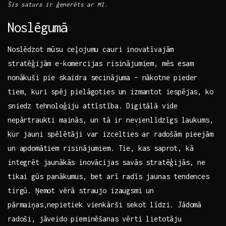
Šis saturs ir ģenerēts ar MI.
Noslēgumā
Noslēdzot mūsu ceļojumu cauri inovatīvajām
stratēģijām e-komercijas risinājumiem, mēs esam
nonākuši pie skaidra secinājuma – nākotne pieder
tiem, kuri spēj pielāgoties‍ un izmantot iespējas, ko
sniedz tehnoloģiju attīstība. Digitālā vide
nepārtraukti mainās,⁤ un ​tā⁣ ir nevienlīdzīgs laukums,
kur jauni spēlētāji var izcelties⁤ ar radošām pieejām
un apdomātiem risinājumiem.‌ Tie, kas saprot, kā
integrēt jaunākās inovācijas ​savās stratēģijās, ne
tikai gūs panākumus, bet ​arī radīs jaunas tendences
tirgū. Ņemot vērā straujo izaugsmi un
pārmaiņas,nepietiek ​vienkārši sekot līdzi. Jādomā
radoši, jāveido pieminēšanas vērti lietotāju