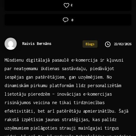
0
0
Raivis Bernāns
22/02/2026
Blogs
Mūsdienu digitālajā pasaulē e-komercija ir kļuvusi
par‌ neatņemamu ikdienas ⁣sastāvdaļu, piedāvājot
iespējas gan patērētājiem, gan uzņēmējiem. No
dinamiskām pirkumu platformām līdz personalizētām
lietotāju pieredzēm – inovācijas e-komercijas⁣
risinājumos veicina ne⁢ tikai tirdzniecības
‌efektivitāti, bet arī ⁣patērētāju apmierinātību. Šajā
rakstā izpētīsim jaunas stratēģijas, kas ‌palīdz
uzņēmumiem pielāgoties strauji mainīgajai tirgus