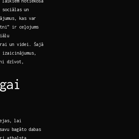
 laikiem notiekošā‌
 sociālas un‌
ājumus, kas ⁤var
otni” ir ceļojums
iālu
ai un videi. ‍Šajā​
s izaicinājumus,
ni ⁤dzīvot,
gai
eejas, lai
savu bagāto⁢ dabas
uri atbalsta