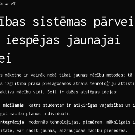
ts ar MI.
ības sistēmas‍ pārvei
‍ iespējas jaunajai
ei
s nākotne ir vairāk ⁣nekā tikai jaunas mācību metodes; tā
ās izglītība prasa pielāgošanos ātrais tehnoloģiju attīstī
aktīvu mācību vidi. ‌Šeit ir dažas atslēgas idejas:
a mācīšanās:
katrs studentam ir ⁤atšķirīgas vajadzības ⁤un i
āgot mācību plānus individuāli.
integrācija:
modernās tehnoloģijas,⁤ piemēram,‍ mākslīgais i
itāte, ⁢var radīt jaunas, ⁤aizraujošas mācību pieredzes.