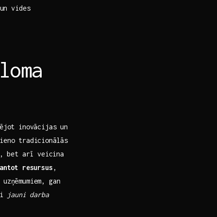
 un vides
loma
ējot inovācijas un
vieno tradicionālās
⁢ bet arī​ veicina
mantot resursus
,
 ‍uzņēmumiem, gan
ti
jauni darba⁢