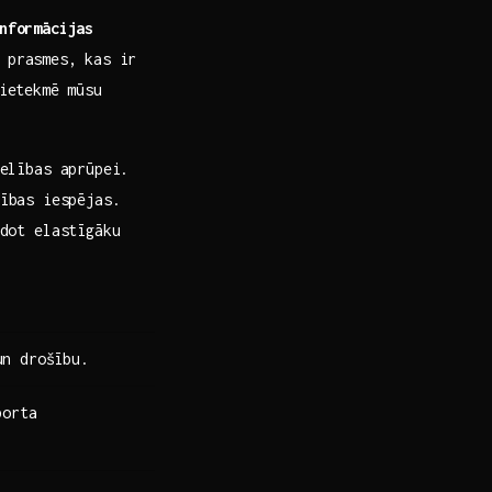
nformācijas
 prasmes, ⁢kas ir
 ietekmē mūsu
selības aprūpei.
ības⁢ iespējas.
idot elastīgāku
un drošību.
porta