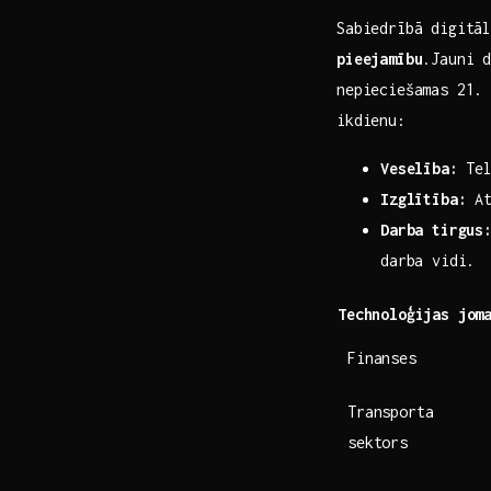
Sabiedrībā digitā
pieejamību
.Jauni‌ 
nepieciešamas 21. 
ikdienu:
Veselība:
‌Te
Izglītība:
At
Darba tirgus
darba vidi.
Technoloģijas jom
Finanses
Transporta
sektors