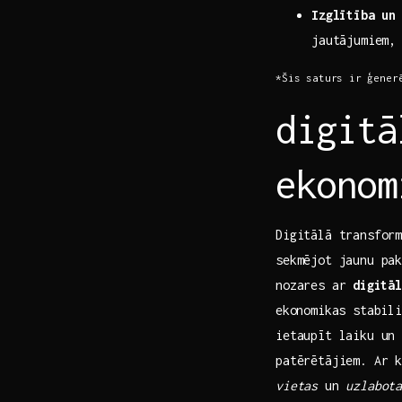
Izglītība un 
jautājumiem, 
*Šis​ saturs ir⁢ ģene
digitā
ekonom
Digitālā transfor
sekmējot jaunu pak
nozares ar⁤
digitāl
⁣ekonomikas ‌stabi
ietaupīt laiku un 
patērētājiem. Ar k
vietas
un
uzlabota