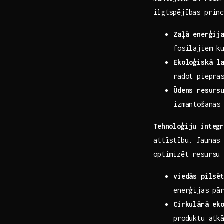
ilgtspējības princ
Zaļā enerģij
fosilajiem k
Ekoloģiskā⁢ l
radot piepra
Ūdens ​resurs
izmantošanas
Tehnoloģiju integ
attīstību. Jaunas 
optimizēt resursu 
viedās​ pilsē
enerģijas pā
Cirkulārā ek
produktu atk