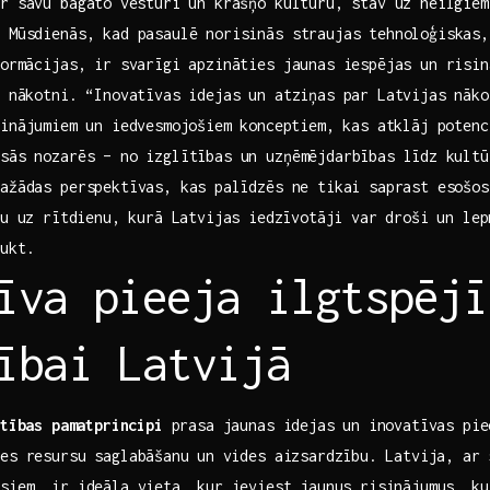
 savu bagāto ⁤vēsturi un krāšņo kultūru, stāv uz neilgiem‍
 Mūsdienās,‌ kad pasaulē norisinās straujas tehnoloģiskas,
formācijas, ir svarīgi​ apzināties‍ jaunas ‍iespējas un risin
⁣ nākotni. “Inovatīvas idejas un atziņas par Latvijas nāk
inājumiem ⁣un iedvesmojošiem⁢ konceptiem, ‌kas atklāj potenc
sās​ nozarēs – no izglītības un uzņēmējdarbības līdz ⁣kultūr
ažādas perspektīvas, kas ⁤palīdzēs ne​ tikai saprast esošo
u uz⁢ rītdienu, kurā Latvijas⁣ iedzīvotāji var droši un⁤ lep
aukt.
īva pieeja ilgtspējī
ībai Latvijā
stības ⁢pamatprincipi
prasa jaunas ‌idejas ⁤un inovatīvas ⁢pi
es resursu saglabāšanu ⁢un⁣ vides aizsardzību.⁢ Latvija,⁤ ar 
siem, ir ideāla ‍vieta, ⁤kur ieviest ⁢jaunus risinājumus, k