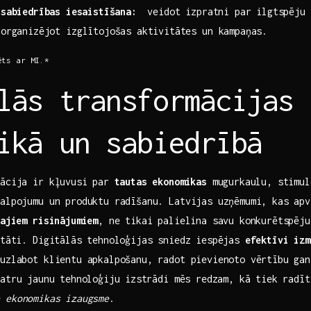
sabiedrības ⁢iesaistīšana:
‌ veidot izpratni par ‌ilgtspēju
‍organizējot izglītojošas aktivitātes un kampaņas.
rēts ar MI.*
lās transformācijas 
ikā un‌ sabiedrībā
mācija ir kļuvusi⁣ par
tautas ekonomikas
mugurkaulu,‍ stimul
alpojumu ​un produktu radīšanu. Latvijas uzņēmumi, kas ap
ajiem risinājumiem
, ne tikai palielina savu konkurētspēju,
litāti. Digitālās tehnoloģijas ‍sniedz iespējas
efektīvi ‍iz
uzlabot klientu apkalpošanu, radot pievienoto vērtību gan
atru ⁢jaunu tehnoloģiju⁤ izstrādi mēs redzam, kā tiek radī
 ekonomikas ‍izaugsme
.