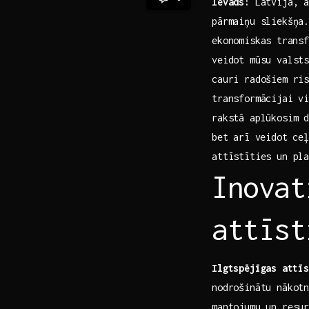
Ievads:
Latvija, ar
pārmaiņu sliekšņa.
ekonomiskas⁣ trans
veidot mūsu valsts
cauri radošiem ris
transformācijai vi
rakstā aplūkosim d
bet ⁢arī veidot ceļ
attīstīties un pl
Inovat
attīst
Ilgtspējīgas⁢ attī
nodrošinātu nākotn
mantojumu un resur