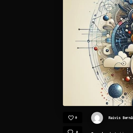
Raivis Bernā
0
0