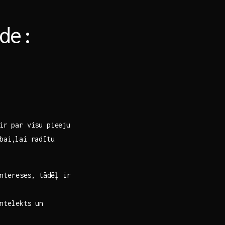
de:⁣
 ir par visu pieeju
bai,lai⁤ radītu
ntereses, tādēļ ​ir
ntelekts un⁢