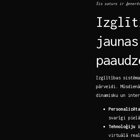
Šis⁢ saturs ir ģenerē
Izglīt
jaunas
paaudz
Izglītības sistēma
pārveidi.‍ Mūsdien
dinamisku un inter
Personalizēt
svarīgi piel
Tehnoloģiju ⁢
virtuālā real