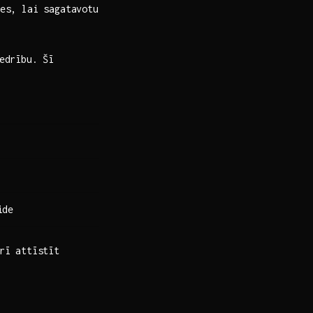
s,⁢ lai sagatavotu
iedrību. Šī
ide
rī⁤ attīstīt