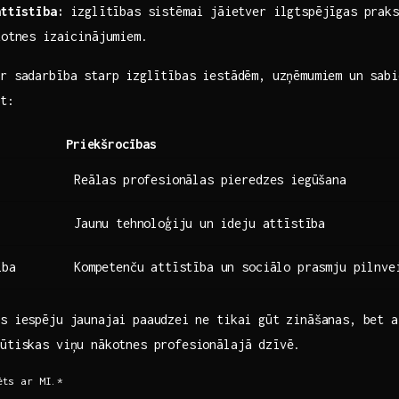
attīstība:
izglītības sistēmai jāietver ilgtspējīgas prakse
kotnes izaicinājumiem.
r sadarbība starp ⁣izglītības iestādēm, uzņēmumiem un⁣ sab
īt:
Priekšrocības
Reālas profesionālas pieredzes iegūšana
Jaunu tehnoloģiju ⁣un ideju attīstība
ība
Kompetenču ​attīstība un sociālo prasmju pilnve
s iespēju jaunajai paaudzei ⁤ne ‍tikai gūt zināšanas, bet a
ūtiskas viņu nākotnes profesionālajā ‍dzīvē.
ēts ar MI.*