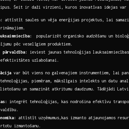
ipus. ‍Šeit ir daži virzieni, kuros inovatīvas idejas var⁤
a:
attīstīt saules un vēja enerģijas ‌projektus, lai ‌samaz
urināmajiem.
auksaimniecība:
‌ popularizēt organisko audzēšanu un bioloģ
sījumu pēc veselīgiem produktiem.
u pārvaldība:
ieviest‍ jaunas tehnoloģijas lauksaimniecības
 efektivitātes uzlabošanai.
rācija
var būt⁤ viens no galvenajiem instrumentiem, ⁢lai pa
​tehnoloģijas, piemēram, mākslīgais intelekts un datu‍ ana
lietošanu un ⁣samazināt atkritumu daudzumu.⁤ Tādējādi Latv
tas:
integrēt‍ tehnoloģijas, kas nodrošina efektīvu transpo
rvaldību.
onomika:
attīstīt uzņēmumus,kas ⁢izmanto atjaunojamos ‌resu
ārtotu izmantošanu.