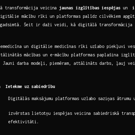
lā transformācija veicina‌
jaunas izglītības iespējas
un ⁢
i
digitālie ‌mācību rīki un platformas palīdz cilvēkiem apgūt
gadsimtā. Šeit ir⁢ daži ​veidi, kā ⁢digitālā transformācija‌
lemedicīna ‍un digitālie medicīnas rīki⁤ uzlabo piekļuvi ve
tālinātās‌ mācības un e-mācību platformas‌ paplašina izglīt
:
​Jauni darba modeļi, ⁢piemēram, attālināts darbs, ļauj ve
a
Ietekme uz sabiedrību
Digitālās maksājumu platformas uzlabo saziņas ātrumu 
izvērstas ⁤lietotņu iespējas ‌veicina sabiedriskā trans
efektivitāti.