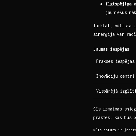
Ilgtspējīga ‍
jauniešus nā
Turklāt, būtiska i
‌sinerģija⁤ var rad
Jaunas iespējas
Prakses​ iespējas
Inovāciju‌ centri
Vispārējā izglīt
Šīs izmaiņas snieg
prasmes, kas būs b
*Šis saturs ir ģener