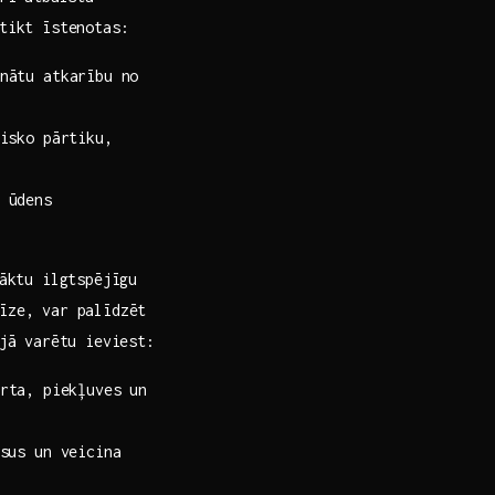
 tikt īstenotas:
inātu atkarību no
isko pārtiku,
 ūdens
nāktu ilgtspējīgu
līze, var palīdzēt
ijā varētu ieviest:
rta,⁤ piekļuves un
rsus un veicina