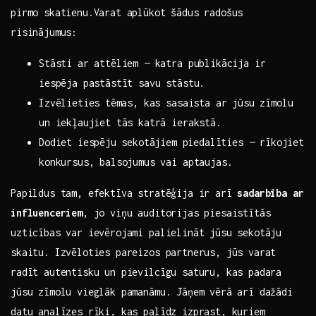
pirmo skatienu.Varat aplūkot šādus ‍radošus
risinājumus:
Stāsti ar attēliem — katra publikācija ir​
iespēja pastāstīt savu stāstu.
Izvēlieties⁣ tēmas, kas sasaista ar jūsu zīmolu
un iekļaujiet tās katrā ierakstā.
Dodiet iespēju⁣ sekotājiem⁤ piedalīties — rīkojiet
konkursus, balsojumus vai aptaujas.
Papildus tam, efektīva stratēģija ir arī
sadarbība ar
influenceriem
, jo viņu auditorijas piesaistītās‍
uzticības var ievērojami palielināt jūsu sekotāju
skaitu. Izvēloties pareizos​ partnerus, jūs varat
radīt autentisku un pievilcīgu saturu, kas padara
jūsu zīmolu vieglāk pamanāmu. Jāņem vērā arī dažādi
datu analīzes rīki, kas palīdz izprast, kuriem