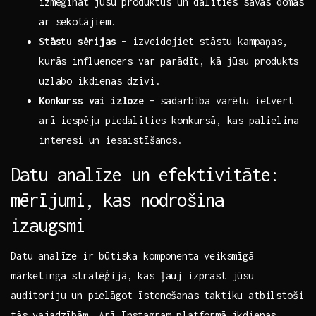
izmēģināt ⁢jūsu produktus un dalīties savās ⁣domās
ar sekotājiem.
Stāstu ⁤sērijas
– izveidojiet ‌stāstu kampaņas,
kurās⁣ influencers var parādīt, kā jūsu produkts‌
uzlabo ikdienas dzīvi.
Konkurss vai izloze
– ​sadarbība varētu ietvert
arī iespēju piedalīties konkursā, kas‌ palielina
interesi un iesaistīšanos.
Datu analīze un efektivitāte:
mērījumi, kas nodrošina
izaugsmi
Datu analīze ir ⁤būtiska komponenta veiksmīgā
mārketinga stratēģijā, ‌kas ļauj izprast jūsu
auditoriju un pielāgot īstenošanas taktiku atbilstoši
tās vajadzībām. Arī Instagram platformā ‍ikdienas