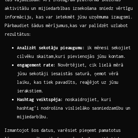
aktivitāšu un mijiedarbības ‍izsekošana sniedz vērtīgu
informāciju, kas var ​ietekmēt jūsu uzņēmuma izaugsmi.
Pārbaudiet šādus mērījumus,kas var palīdzēt uzlabot
rezultātus:
Analizēt sekotāju pieaugumu:
ik mēnesi sekojiet
cilvēku skaitam,kuri pievienojās jūsu ⁤kontam.
engagement ⁤rate:
Novērtējiet, cik lielā mērā
jūsu sekotāji iesaistās saturā, ņemot vērā
laiku, kas tiek pavadīts, reaģējot uz jūsu
ierakstiem.
Hashtag veiktspēja:
⁢noskaidrojiet, kuri
hashtag’i nodrošina vislielāko sasniedzamību⁢ un
mijiedarbību.
Izmantojot šos datus, varēsiet pieņemt pamatotus