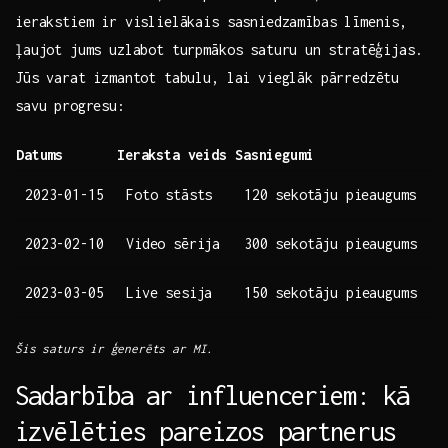
ierakstiem ‍ir vislielākais sasniedzamības līmenis,
ļaujot jums uzlabot turpmākos saturu un⁣ stratēģijas.
Jūs varat izmantot tabulu, lai vieglāk pārredzētu
savu progresu: ​
Datums
Ieraksta veids
Sasniegumi
2023-01-15
Foto stāsts
120⁤ sekotāju pieaugums
2023-02-10
Video sērija
300‌ sekotāju pieaugums
2023-03-05
Live ‌sesija
150 sekotāju pieaugums
Šis saturs ir⁤ ģenerēts ar MI.
Sadarbība ar influenceriem: kā
izvēlēties pareizos partnerus