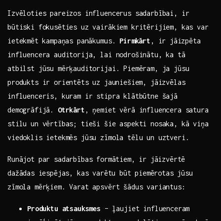
Izvēloties pareizos influencerus sadarbībai, ir
būtiski fokusēties uz vairākiem kritērijiem, kas var⁢
ietekmēt ⁤kampaņas panākumus.
Pirmkārt
, ir ⁣jāizpēta
influencera‌ auditorija,​ lai nodrošinātu, ka⁢ tā
atbilst jūsu mērķauditorijai. Piemēram, ja jūsu
produkts ir orientēts⁣ uz jauniešiem, jāizvēlas
influenceris, kuram ir stipra klātbūtne šajā
demogrāfijā.
Otrkārt
, ņemiet vērā‍ influencera satura
stilu un vērtības; tieši šie aspekti nosaka, kā viņa
viedoklis ietekmēs jūsu zīmola tēlu un uztveri.
Runājot par sadarbības⁤ formātiem,⁣ ir jāizvērtē
dažādas⁢ iespējas, kas ⁢varētu ⁣būt piemērotas jūsu
zīmola mērķiem. Varat apsvērt šādus variantus:
Produktu atsauksmes
–‌ ļaujiet influenceram