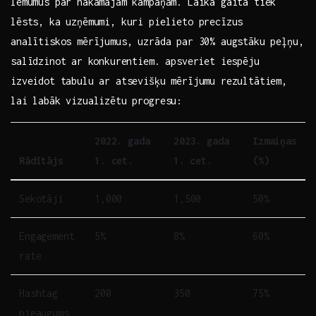
‌lēmumus par nākamajām kampaņām. Laika gaitā tiek
lēsts, ka uzņēmumi, kuri pielieto precīzus
analītiskos mērījumus, uzrāda par 30% augstāku peļņu,
salīdzinot ar ⁢konkurentiem. apsveriet iespēju
izveidot tabulu ar atsevišķu mērījumu rezultātiem,
lai labāk vizualizētu progresu:
2022. gada
2023. gada
Izmaiņas
Rādītājs
1.​ cet.
⁣1.⁢ cet.
(%)
Sekotāji
1,000
1,500
50%
Engagement
5%
8%
60%
rate
Hashtag
200
350
75%
pieaugums