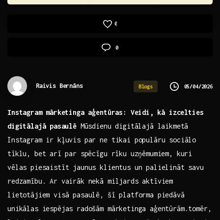
0
0
Raivis Bernāns
05/04/2026
Blogs
Instagram ⁤mārketinga aģentūras: Veidi,⁤ kā izcelties⁤
digitālajā ⁢pasaulē
Mūsdienu digitālajā laikmetā
Instagram ‍ir kļuvis par ne tikai‌ populāru sociālo
tīklu, bet arī⁤ par spēcīgu rīku uzņēmumiem, kuri
vēlas ​piesaistīt jaunus klientus un palielināt⁢ savu
redzamību. Ar vairāk nekā miljards‍ aktīviem
lietotājiem visā pasaulē, ‌šī platforma piedāvā
unikālas‌ iespējas radošām mārketinga aģentūrām.tomēr,