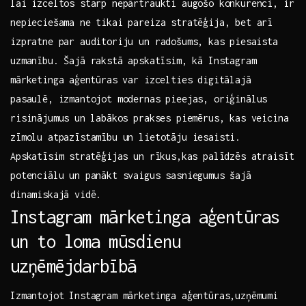
lai izceltos ‍starp nepārtraukti augošo konkurenci, ir
nepieciešama ne tikai pareiza stratēģija, bet arī
izpratne par auditoriju un radošums, kas ⁣piesaista
uzmanību. Šajā rakstā⁣ apskatīsim, kā Instagram
mārketinga ⁤aģentūras var izcelties digitālajā
pasaulē, izmantojot modernas pieejas, oriģinālus
risinājumus un ⁣labākos prakses piemērus, kas veicina
zīmolu atpazīstamību un lietotāju iesaisti.
Apskatīsim⁤ stratēģijas un rīkus,kas palīdzēs atraisīt
potenciālu un panākt svaigus sasniegumus šajā
dinamiskajā vidē.
Instagram mārketinga aģentūras
un to loma mūsdienu
uzņēmējdarbībā
Izmantojot Instagram mārketinga aģentūras,uzņēmumi