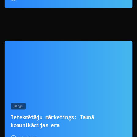
0
Blogs
Ietekmētāju mārketings: Jaunā
komunikācijas era