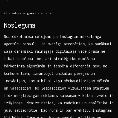
*Šis ‍saturs ir ģenerēts ar MI.*
Noslēgumā
Noslēdzot mūsu ceļojumu pa Instagram mārketinga
aģentūru pasauli, ir‍ svarīgi atcerēties, ka ‍panākumi
šajā dinamiski mainīgajā digitālajā vidē prasa ne
tikai ​radošumu, bet arī stratēģisku domāšanu.
Mārketinga aģentūrām ir iespēja diferencēt sevi no
konkurentiem, izmantojot unikālas pieejas un
inovācijas, kas atbilst viņu mērķauditorijas vēlmēm
un vajadzībām. No iespaidīgiem vizuālajiem stāstiem
līdz mērķtiecīgām reklāmas kampaņām – katra izvēle ir
izšķiroša. Neaizmirstiet, ka radošums⁢ un analītika ir
jūsu sabiedrotie,⁢ kad runa ir par efektīvu Instagram
klātbūtni. ​Turpiniet eksperimentēt, mācīties un