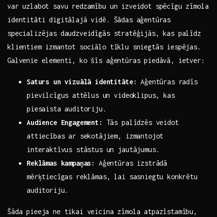
var uzlabot savu redzamību un izveidot spēcīgu zīmola
identitāti digitālajā vidē. Šādas​ aģentūras
specializējas daudzveidīgās stratēģijās,‍ kas palīdz⁣
klientiem ‍izmantot sociālo tīklu sniegtās iespējas.
Galvenie elementi, ko​ šīs aģentūras piedāvā, ietver:
Saturs un vizuālā identitāte:
Aģentūras radīs
pievilcīgus⁣ attēlus un videoklipus, kas
piesaista auditoriju.
Audience Engagement:
Tās ​palīdzēs veidot
attiecības ar sekotājiem, izmantojot
interaktīvus stāstus un jautājumus.
Reklāmas kampaņas:
Aģentūras izstrādā
mērķtiecīgas reklāmas, lai sasniegtu konkrētu
auditoriju.
Šāda pieeja ne tikai veicina zīmola atpazīstamību,