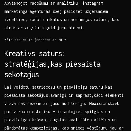
Apvienojot radošumu ar analītiku, Instagram
mārketinga aģentūras spēj palīdzēt uzņēmumiem‍
izcelties, radot unikālus un nozīmīgus⁢ saturu, kas
atnāk ar augstu ieguldījumu atdevi.
*Šis saturs ir ģenerēts ar MI.*
Kreativs saturs:
stratēģijas,kas piesaista
sekotājus
Lai veidotu satriecošu un pievilcīgu saturu,kas
piesaista sekotājus,svarīgi ir saprast,kādi elementi
visvairāk rezonē ar jūsu auditoriju.
Neaizmirstiet
par vizuālo estētiku — izmantojiet spilgtas un
pievilcīgas krāsas, augstas kvalitātes ​attēlus un​
pārdomātas kompozīcijas, kas⁤ sniedz vēstījumu jau ar