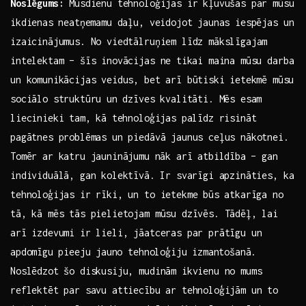
Noslēgums:
Mūsdienu tehnoloģijas ir kļuvušas par mūsu
ikdienas⁢ neatņemamu daļu, veidojot jaunas iespējas un
izaicinājumus. No viedtālruņiem līdz mākslīgajam
intelektam – šīs inovācijas ne ⁣tikai‌ maina mūsu darba
un komunikācijas ‍veidus, bet arī būtiski ⁢ietekmē ⁤mūsu
sociālo struktūru un⁤ dzīves kvalitāti. Mēs esam
liecinieki tam, ⁤kā tehnoloģijas palīdz risināt
pagātnes problēmas un piedāvā jaunus ceļus nākotnei.
Tomēr ar ‌katru‍ jauninājumu⁤ nāk arī atbildība⁤ – gan
individuālā, gan kolektīvā. ⁤Ir svarīgi apzināties, ka
tehnoloģijas ir rīki, un to ietekme ⁢būs atkarīga no
tā, kā mēs tās pielietojam mūsu dzīvēs. Tādēļ, lai
arī izdevumi ir lieli, jāatceras par‌ prātīgu un
apdomīgu⁤ pieeju ⁢jauno tehnoloģiju izmantošanā.
Noslēdzot šo diskusiju, mudinām ikvienu no mums
reflektēt par savu attiecību ar tehnoloģijām un to