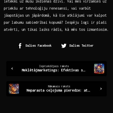
ietekmi uz mūsu ikdienas dzīvi. Vai mēs virzāmies uz
priekšu ar tehnoloģiju renesansi, vai⁤ varbūt⁢
jāapstājas ⁤un jāpārdomā, kā šie atklājumi var kalpot
par labumu sabiedrībai kopumā? ​Iespēju logi⁣ ir plaši
atvērti, un tikai​ laiks rādīs, kā mēs tos izmantosim.
Dalies Facebook
Dalies Twitter
Continue
Iepriekšējais raksts
Meklētājmarketings: Efektīvas stratēģijas uzņēmējdarbībā
Reading
Nākamais raksts
Neparasta ceļojuma pieredze: atklājumi un pārsteigumi