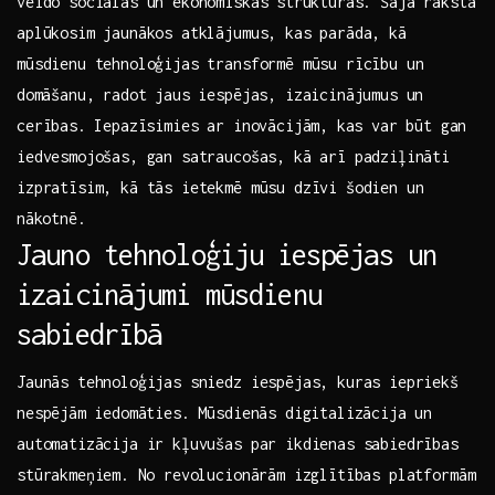
veido sociālās un ekonomiskās⁢ struktūras. Šajā ‍rakstā
aplūkosim jaunākos ​atklājumus, kas parāda, kā
mūsdienu tehnoloģijas transformē mūsu rīcību un
⁣domāšanu,‌ radot jaus iespējas, izaicinājumus un⁤
cerības. ⁤Iepazīsimies ar‍ inovācijām, ⁤kas ⁢var būt gan
iedvesmojošas, gan satraucošas,‌ kā‌ arī padziļināti
izpratīsim, kā tās ietekmē mūsu​ dzīvi šodien​ un
⁤nākotnē.
Jauno tehnoloģiju⁢ iespējas un
izaicinājumi mūsdienu
sabiedrībā
Jaunās tehnoloģijas sniedz iespējas, kuras ​iepriekš
nespējām⁤ iedomāties. Mūsdienās digitalizācija un
automatizācija ‌ir kļuvušas par ikdienas sabiedrības
stūrakmeņiem.⁣ No revolucionārām izglītības platformām