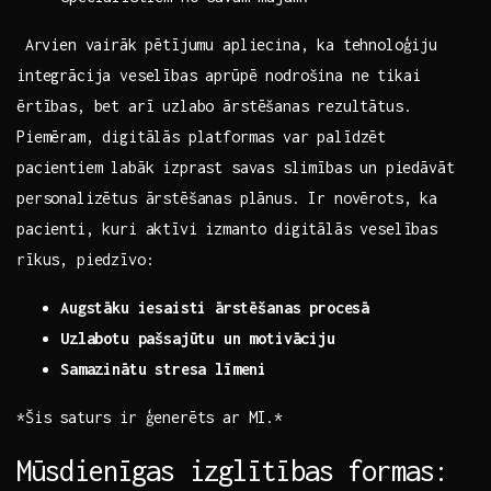
⁣ Arvien vairāk pētījumu apliecina, ka tehnoloģiju
integrācija veselības aprūpē nodrošina ne tikai
ērtības, bet arī uzlabo ārstēšanas ⁤rezultātus. ​
Piemēram, digitālās platformas var palīdzēt
pacientiem‌ labāk izprast⁤ savas ⁣slimības un piedāvāt
personalizētus ārstēšanas⁢ plānus. Ir ‍novērots, ka
pacienti, kuri aktīvi izmanto ⁤digitālās veselības
rīkus, piedzīvo:
Augstāku iesaisti⁢ ārstēšanas procesā
Uzlabotu pašsajūtu⁢ un motivāciju
Samazinātu stresa ​līmeni
*Šis ​saturs ir ģenerēts ar MI.*
Mūsdienīgas izglītības formas: