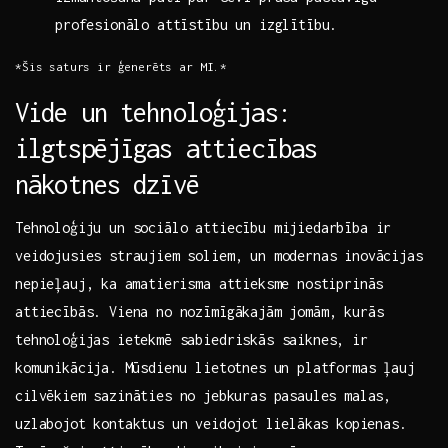
profesionālo attīstību un izglītību.
*Šis saturs ir ģenerēts ar MI.*
Vide un tehnoloģijas:
ilgtspējīgas attiecības
nākotnes dzīvē
Tehnoloģiju‍ un sociālo attiecību mijiedarbība ir
veidojusies straujiem‌ soliem, un modernas inovācijas
nepieļauj,⁣ ka amatierisma attieksme nostiprinās
attiecībās. Viena no nozīmīgākajām ‌jomām, kurās
tehnoloģijas ietekmē sabiedriskās saiknes, ir
komunikācija. ⁣Mūsdienu lietotnes un platformas ļauj
cilvēkiem sazināties no ⁢jebkuras pasaules malas,‍
uzlabojot kontaktus‍ un ⁢veidojot ⁢lielākas kopienas.