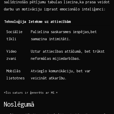
salīdzinošās pētījumu ‍tabulas⁢ liecina,ka‌ prasa veidot‍
darbu un motivāciju izprast ‌emocionālo inteliģenci:
Tehnoloģija
Ietekme uz attiecībām
Sociālie
Palielina‌ saskarsmes iespējas,bet⁢
tīkli
samazina intimitāti.
Video
Uztur attiecības attālumā,‌ bet trūkst‍
zvani
neformālas mijiedarbības.
Mobilās
Atvieglo komunikāciju, bet‍ var
lietotnes
veicināt atkarību.
*Šis saturs ir ​ģenerēts ar‌ MI.*
Noslēgumā