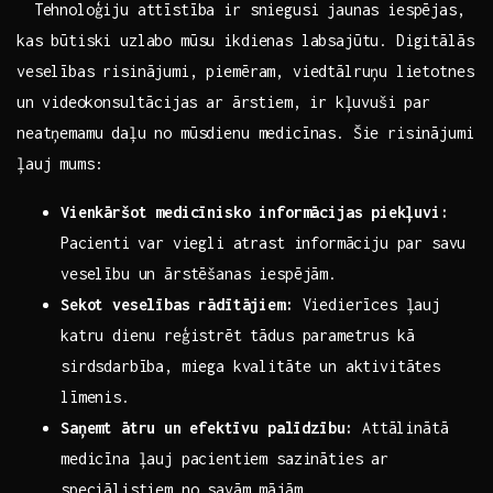
‍ ‌ Tehnoloģiju attīstība ir sniegusi jaunas iespējas,
kas būtiski uzlabo mūsu ikdienas ‍labsajūtu. ‌Digitālās
veselības risinājumi, piemēram, viedtālruņu⁣ lietotnes
⁢un ⁣videokonsultācijas ar ārstiem, ir kļuvuši par
neatņemamu daļu no mūsdienu medicīnas. Šie risinājumi
ļauj mums:
Vienkāršot medicīnisko informācijas ⁤piekļuvi:
⁣Pacienti var viegli atrast informāciju par savu
veselību un ārstēšanas‌ iespējām.
Sekot veselības rādītājiem:
Viedierīces ļauj
katru dienu reģistrēt tādus parametrus​ kā
‌sirdsdarbība, miega kvalitāte un aktivitātes
līmenis.
Saņemt​ ātru⁣ un ⁤efektīvu palīdzību:
Attālinātā
medicīna ļauj pacientiem sazināties‌ ar
speciālistiem no savām mājām.