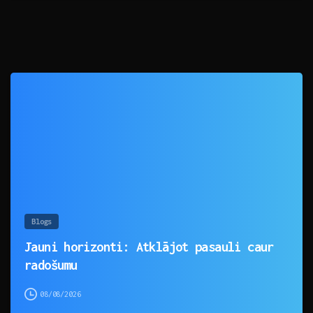
0
Blogs
Jauni horizonti: Atklājot pasauli caur
radošumu
08/08/2026