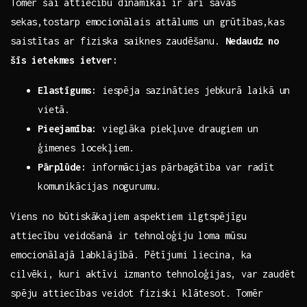
Tomēr šai attiecību dinamikai ir arī savas
sekas,tostarp emocionālais⁢ attālums un grūtības,kas
saistītas ar fiziska saiknes zaudēšanu.
Nedaudz no
šīs ietekmes ietver:
Elastīgums:
⁢iespēja sazināties jebkurā laikā ‍un
vietā.
Pieejamība:
‍vieglāka​ piekļuve draugiem un
ģimenes locekļiem.
Pārplūde:
informācijas pārbagātība var radīt
komunikācijas nogurumu.
Viens no būtiskākajiem ⁢aspektiem⁤ ilgtspējīgu
attiecību⁢ veidošanā ir tehnoloģiju loma mūsu
emocionālajā⁤ labklājībā.⁢ Pētījumi ⁤liecina, ka‍
cilvēki, kuri‌ aktīvi izmanto tehnoloģijas, var zaudēt
spēju attiecības veidot ‌fiziski klātesot. Tomēr