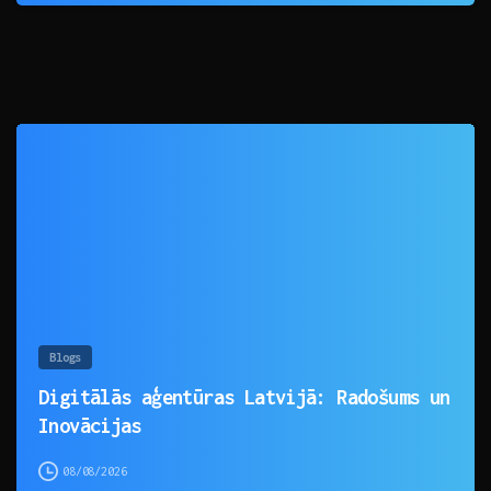
0
Blogs
Digitālās aģentūras Latvijā: Radošums un
Inovācijas
08/08/2026