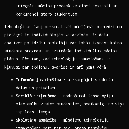
integrēti ‌mācību‌ procesā,veicinot iesaisti un
konkurenci ⁢starp ​studentiem.
Tehnoloģijas ļauj ⁣personalizēt⁢ mācīšanās pieredzi un
pielāgot‍ to individuālajām ⁢vajadzībām. Ar ⁤datu
⁣analīzes palīdzību skolotāji var labāk izprast katra
studenta progresu un izstrādāt⁤ individuālus mācību
plānus. Pēc tam, kad tehnoloģiju izmantošana ir
kļuvusi par ikdienu, ⁢svarīgi ir arī ņemt vērā:
Informācijas drošība
– aizsargājot studentu
datus un privātumu.
Sociālā iekļaušana
– nodrošinot tehnoloģiju
pieejamību visiem‌ studentiem, ⁤neatkarīgi no viņu
izpildes līmeņa.
Skolotāju apmācība
– mūsdienu tehnoloģiju
izmantošana pati par sevi prasa pastāvīgu