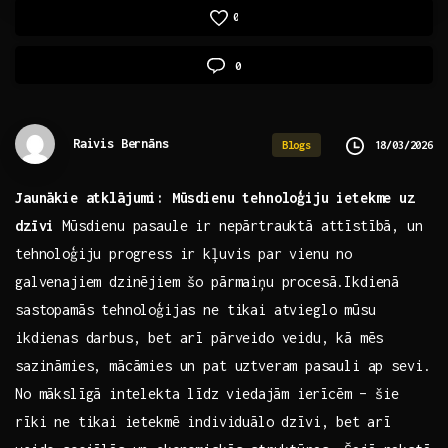
0
0
Raivis Bernāns
18/03/2026
Blogs
Jaunākie atklājumi: Mūsdienu tehnoloģiju ietekme uz
dzīvi
Mūsdienu pasaule ir nepārtrauktā attīstībā, un
tehnoloģiju progress​ ir kļuvis par vienu no
‌galvenajiem dzinējiem šo​ pārmaiņu procesā.Ikdienā⁤
sastopamās tehnoloģijas ne tikai atvieglo mūsu
ikdienas​ darbus, bet arī pārveido veidu, ⁣kā mēs
sazināmies, mācāmies un pat ‍uztveram ⁣pasauli ap sevi.
No mākslīgā⁣ intelekta ⁢līdz viedajām⁢ ierīcēm –⁢ šie
rīki ne tikai ⁢ietekmē individuālo dzīvi, bet⁤ arī⁢