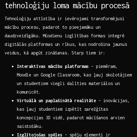
tehnoloģiju loma mācību procesā
Tehnoloģiju attīstība ‍ir ievērojami transformējusi
mācību procesu, padarot to pieejamāku un
daudzveidīgāku. ⁢Mūsdienu izglītības⁢ formas integrē
‍digitālās platformas un rīkus, kas nodrošina jaunus
veidus, kā ⁣apgūt zināšanas. Starp tiem ir:
Interaktīvas mācību ‌platformas
– piemēram,
Moodle un Google Classroom,⁤ kas ⁢ļauj skolotājiem
un ⁢studentiem viegli dalīties materiālos un
komunicēt.
Virtuālā un ‍paplašinātā ‍realitāte
– inovācijas,
kas ļauj studentiem izpētīt ‍sarežģītas
koncepcijas 3D vidē,⁣ padarot‍ mācīšanos arvien
saistošāku.
Izglītojošas spēles
– spēļu elementi⁤ ir