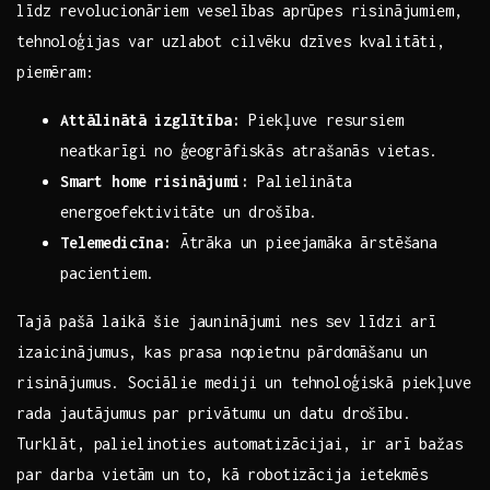
līdz revolucionāriem veselības⁣ aprūpes risinājumiem,​
tehnoloģijas var uzlabot cilvēku​ dzīves kvalitāti,
piemēram:
Attālinātā izglītība:
Piekļuve resursiem
neatkarīgi⁤ no ģeogrāfiskās atrašanās vietas.
Smart​ home risinājumi:
Palielināta
energoefektivitāte un drošība.
Telemedicīna:
Ātrāka ‍un ‌pieejamāka ​ārstēšana
pacientiem.
Tajā ‌pašā laikā šie jauninājumi nes ⁣sev līdzi ‍arī
‍izaicinājumus,⁢ kas⁤ prasa nopietnu pārdomāšanu un
risinājumus. Sociālie mediji un tehnoloģiskā piekļuve
rada ‌jautājumus par privātumu un datu drošību.
Turklāt, palielinoties automatizācijai, ir arī⁣ bažas
par darba⁢ vietām ‍un⁤ to, kā robotizācija ietekmēs