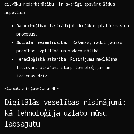
cilvēku‌ nodarbinātību. Ir svarīgi apsvērt šādus
aspektus:
Datu⁤ drošība:
Izstrādājot drošākas platformas un
procesus.
Sociālā⁤ nevienlīdzība:
⁤ Rašanās, radot jaunas
prasības izglītībā un⁢ nodarbinātībā.
Tehnoloģiskā ​atkarība:
Risinājumu meklēšana
līdzsvara ‌atrašanā starp tehnoloģijām un
ikdienas dzīvi.
*Šis saturs ir ģenerēts ar MI.*
Digitālās veselības risinājumi:
kā tehnoloģija uzlabo ​mūsu
labsajūtu