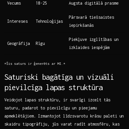
Vecums
18-25
Augsta digitālā prasme
Pārsvarā tiešsaistes
Intereses
Tehnoloģijas
iepirkšanās
Piekļuve izglītības un
Geogrāfija
Rīgu
izklaides‍ iespējām
*Šis saturs ⁤ir ⁣ģenerēts⁢ ar MI.*
Saturiski‍ bagātīga ⁣un vizuāli
pievilcīga lapas struktūra
Veidojot lapas⁤ struktūru, ir svarīgi izcelt tās
saturu, ​padarot to pievilcīgu un pieejamu
apmeklētājiem.⁤ Izmantojot līdzsvarotu⁤ krāsu paleti ‍un
skaidru ‌tipogrāfiju, jūs‍ varat radīt ‌atmosfēru, kas