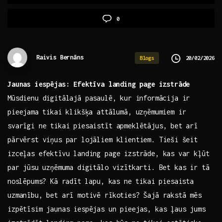
0
Raivis Bernāns
20/02/2026
Blogs
Jaunas​ iespējas: Efektīva ⁣landing page izstrāde
Mūsdienu ‍digitālajā pasaulē, ⁢kur ‌informācija ir
pieejama⁤ tikai klikšķa attālumā, ‍uzņēmumiem ir
svarīgi ne tikai piesaistīt apmeklētājus,⁣ bet ⁢arī
pārvērst viņus par lojāliem klientiem. Tieši ⁣šeit
izceļas efektīvu landing page izstrāde, kas⁣ var kļūt
⁣par​ jūsu uzņēmuma digitālo vizītkarti. ​Bet kas ir ‍tā
⁢noslēpums?‍ Kā radīt⁤ lapu, kas ne tikai piesaista
uzmanību, bet‍ arī ‌motivē rīkoties? Šajā rakstā ‍mēs
izpētīsim jaunas iespējas‍ un pieejas, kas ⁣ļaus⁣ jums