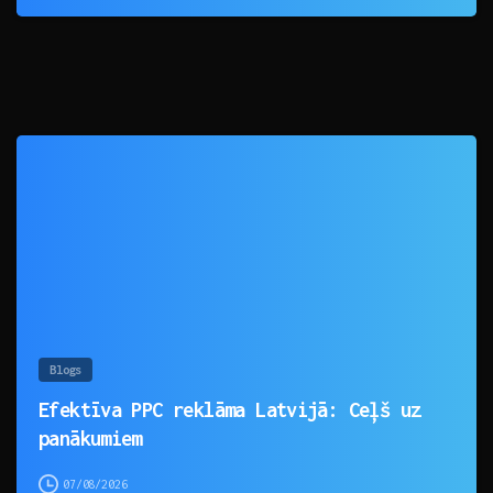
0
Blogs
Efektīva PPC reklāma Latvijā: Ceļš uz
panākumiem
07/08/2026