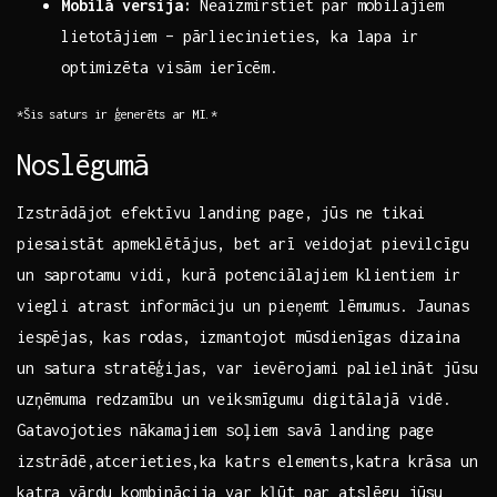
Mobilā versija:
Neaizmirstiet ‍par mobilajiem
lietotājiem – pārliecinieties, ka‌ lapa ir‍
optimizēta ​visām ierīcēm.
*Šis saturs ir ģenerēts ar ‍MI.*
Noslēgumā
Izstrādājot ​efektīvu⁣ landing page, ​jūs ne tikai
piesaistāt apmeklētājus, bet arī ⁤veidojat pievilcīgu
un saprotamu ‌vidi, ⁢kurā potenciālajiem klientiem ir‍
viegli atrast informāciju un pieņemt ⁢lēmumus. Jaunas
iespējas, kas rodas,⁤ izmantojot mūsdienīgas ‍dizaina
un satura stratēģijas, ‌var ievērojami ⁢palielināt jūsu
uzņēmuma redzamību un veiksmīgumu digitālajā ⁤vidē.‌
Gatavojoties‍ nākamajiem soļiem savā landing ⁣page
izstrādē,atcerieties,ka katrs elements,katra krāsa ⁣un
katra vārdu kombinācija var ‍kļūt par atslēgu jūsu