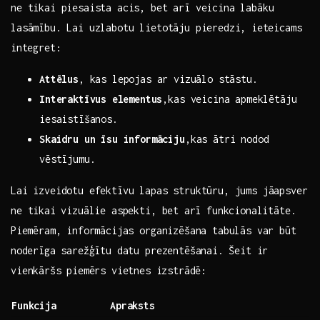
ne tikai piesaista acis,‌ bet arī veicina labāku
lasāmību. Lai ‌uzlabotu lietotāju pieredzi,⁢ ieteicams
⁤integret:
Attēlus
, kas lepojas ar ⁣vizuālo stāstu.
Interaktīvus⁣ elementus
,kas ‍veicina apmeklētāju
iesaistīšanos.
Skaidru un īsu informāciju
,kas ātri nodod
vēstījumu.
Lai izveidotu efektīvu lapas struktūru, jums jāapsver
ne tikai⁢ vizuālie aspekti, bet⁤ arī funkcionalitāte.
⁣Piemēram, informācijas ‌organizēšana tabulās var‍ būt
⁤noderīga sarežģītu datu prezentēšanai. ⁤Šeit‌ ir
vienkāršs⁣ piemērs vietnes⁣ izstrādē:
Funkcija
Apraksts