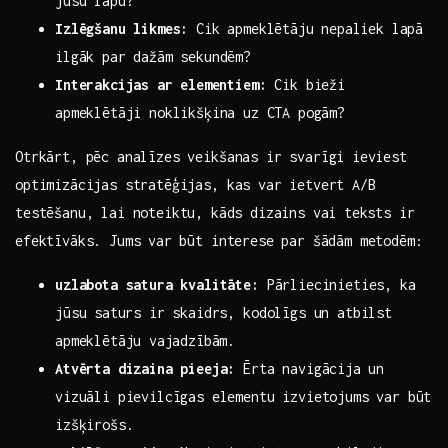
jūsu lapu?
Izlēgšanu likmes:
⁤Cik apmeklētāju ⁤nepaliek lapā
ilgāk par dažām sekundēm?
Interakcijas ‌ar ⁢elementiem:
Cik bieži
apmeklētāji noklikšķina ⁢uz CTA pogām?
Otrkārt, pēc analīzes veikšanas ir svarīgi⁤ ieviest⁢
optimizācijas stratēģijas, kas var​ ietvert A/B
testēšanu, lai noteiktu,⁣ kāds dizains vai⁢ teksts ir
efektīvāks. Jums⁣ var būt interese par šādām ‍metodēm:
uzlabota satura kvalitāte:
Pārliecinieties, ka
jūsu ⁤saturs ir skaidrs, kodolīgs un atbilst
apmeklētāju⁢ vajadzībām.
Atvērta‍ dizaina pieeja:
Ērta navigācija⁤ un
vizuāli pievilcīgas​ elementu izvietojums var būt
izšķirošs.