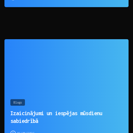
0
Blogs
Izaicinājumi un iespējas mūsdienu
sabiedrībā