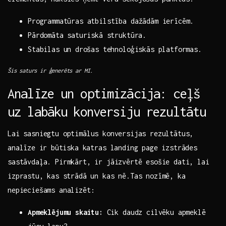
Programmatūras atbilstība dažādām ierīcēm.
Pārdomāta⁤ saturiskā ‍struktūra.
Stabilas un ⁤drošas tehnoloģiskās platformas.
Šis ⁤saturs ‌ir ģenerēts ar MI.
Analīze‍ un optimizācija: ​ceļš
uz labāku⁣ konversiju rezultātu
Lai ​sasniegtu optimālus⁢ konversijas rezultātus,
analīze ⁣ir ⁤būtiska katras landing page izstrādes
sastāvdaļa. Pirmkārt, ⁤ir jāizvērtē esošie dati,⁤ lai
izprastu, ⁣kas strādā un kas nē.Tas nozīmē, ka⁢
nepieciešams ​analizēt:
Apmeklējumu skaitu:
⁤Cik daudz cilvēku apmeklē