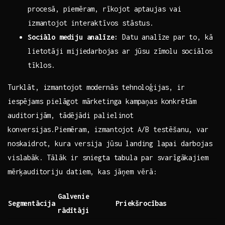
procesā, piemēram,​ rīkojot aptaujas vai ​
izmantojot interaktīvos stāstus.
Sociālo mediju analīze:
Datu analīze par to, kā
lietotāji ⁢mijiedarbojas ar jūsu zīmolu sociālos‍
tīklos.
Turklāt, izmantojot modernās ⁢tehnoloģijas, ir
iespējams ⁣pielāgot‌ mārketinga‍ kampaņas konkrētām
auditorijām, tādējādi palielinot
konversijas.Piemēram, izmantojot⁣ A/B testēšanu, var
noskaidrot, kura‌ versija jūsu​ landing lapai darbojas‍
vislabāk. ‍Tālāk​ ir ⁤sniegta tabula par⁤ svarīgākajiem
⁢mērķauditoriju datiem,⁢ kas jāņem ‌vērā: ‌ ​ ‌
Galvenie
Segmentācija
Priekšrocības
rādītāji