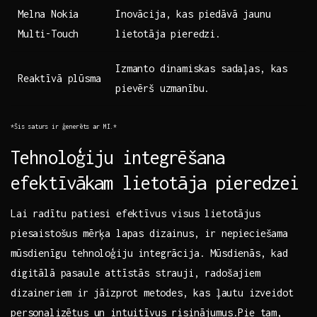
Melna Nokia
Inovācija, kas piedāvā jaunu
Multi-Touch
lietotāja pieredzi.
Izmanto dinamiskas‌ sadaļas, kas
Reaktīvā plūsma
pievērš uzmanību.
*Šis saturs ir‍ ģenerēts ar MI.*
Tehnoloģiju integrēšana
efektīvākam lietotāja pieredzei
Lai radītu‌ patiesi ​efektīvus visus lietotājus
piesaistošus ‍mērķa lapas dizainus,​ ir nepieciešama
mūsdienīgu tehnoloģiju integrācija. Mūsdienās, kad
digitālā pasaule attīstās‌ strauji, radošajiem
dizaineriem⁤ ir jāizprot ⁢metodes, kas ļautu‍ izveidot
personalizētus un‌ intuitīvus risinājumus.Pie ⁣tam,