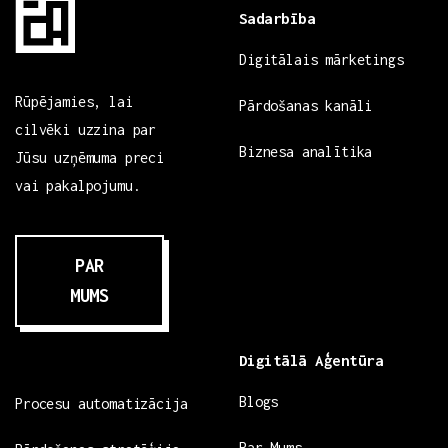
Sadarbība
Digitālais mārketings
Rūpējamies, lai
Pārdošanas kanāli
cilvēki uzzina par
Biznesa analītika
Jūsu uzņēmuma preci
vai pakalpojumu.
PAR
MUMS
Digitālā Aģentūra
Blogs
Procesu automatizācija
Par Mums