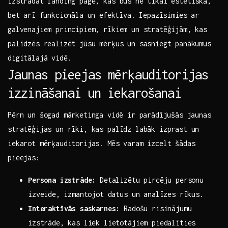
izstrādāt landing page, kas būs ne tikai estētiska,
bet⁢ arī funkcionāla un ⁤efektīva. Iepazīsimies ar
galvenajiem principiem, rīkiem un ‍stratēģijām,⁣ kas
palīdzēs realizēt jūsu mērķus un​ sasniegt panākumus
digitālajā vidē.
Jaunas pieejas mērķauditorijas
izzināšanai ⁤un iekarošanai
Pērn un šogad ​mārketinga ⁣vidē ir parādījušās jaunas
stratēģijas un rīki, kas palīdz labāk izprast ‌un‌
iekarot mērķauditorijas. Mēs varam izcelt šādas⁣
pieejas: ‍‌
Persona izstrāde:
Detalizētu pircēju personu
izveide, ⁢izmantojot datus un analīzes rīkus.
Interaktīvās saskarnes:
Radošu risinājumu
izstrāde, kas liek lietotājiem piedalīties