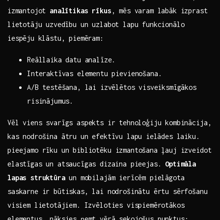
⁣izmantojot
analītikas rīkus
, mēs varam labāk ⁢izprast
⁢lietotāju​ uzvedību un uzlabot lapu funkcionālo
iespēju ⁤klāstu, piemēram:
Reāllaika ‌datu analīze.
Interaktīvas elementu pievienošana.
A/B testēšana, lai izvēlētos ⁢visveiksmīgākos
risinājumus.
Vēl viens svarīgs ‍aspekts ir ⁣tehnoloģiju kombinācija,
kas nodrošina ātru⁣ un efektīvu lapu⁣ ielādes laiku.⁣
pieejamo rīku un bibliotēku izmantošana ⁤ļauj izveidot​
elastīgas ‌un atsaucīgas⁢ dizaina pieejas.
Optimāla
lapas struktūra
‍un ⁣mobilajām‍ ierīcēm pielāgota
saskarne‍ ir būtiskas,⁢ lai nodrošinātu ērtu sērfošanu
⁣visiem lietotājiem. Izvēloties vispiemērotākos
elementus, nāksies ņemt vērā sekojošus punktus: