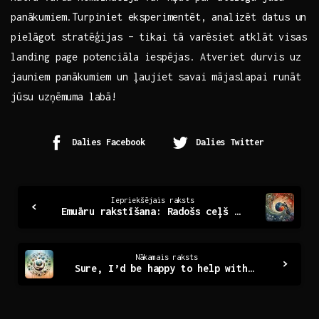
panākumiem.Turpiniet eksperimentēt, analizēt ⁣datus⁣ un
pielāgot stratēģijas – tikai tā varēsiet atklāt visas
landing page potenciāla iespējas. ⁢Atveriet durvis uz
jauniem‌ panākumiem un ‍ļaujiet savai mājaslapai runāt
jūsu uzņēmuma labā!
Dalies Facebook
Dalies Twitter
Continue
Iepriekšējais raksts
Emuāru rakstīšana: Radošs ceļš uz personīgo izpausmi
Reading
Nākamais raksts
Sure, I’d be happy to help with a title! However, it seems like the topic for the article is missing. Could you please provide more details or specify the subject? Thank you!