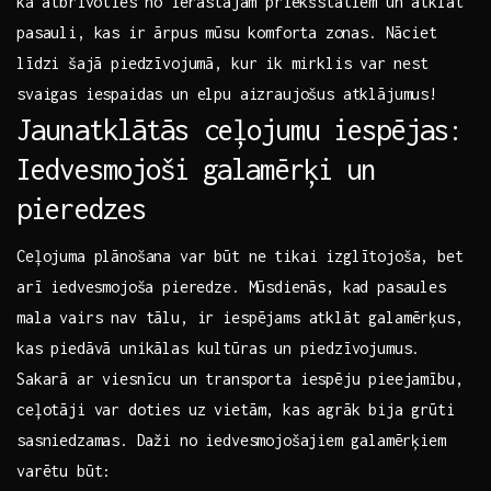
kā⁣ atbrīvoties ⁢no ​ierastajām priekšstatiem un atklāt
pasauli,​ kas⁤ ir ārpus⁣ mūsu komforta ⁤zonas. ‌Nāciet
līdzi ⁣šajā piedzīvojumā, kur⁢ ik mirklis‍ var⁤ nest
svaigas​ iespaidas un elpu ⁤aizraujošus atklājumus!
Jaunatklātās ‌ceļojumu iespējas:‍
Iedvesmojoši ⁣galamērķi un
pieredzes
Ceļojuma plānošana var būt ne tikai izglītojoša, bet
arī⁣ iedvesmojoša pieredze. Mūsdienās, kad pasaules⁣
mala‍ vairs nav tālu, ir iespējams atklāt galamērķus,
kas piedāvā unikālas kultūras⁤ un ‍piedzīvojumus.
‍Sakarā ar viesnīcu ‍un transporta iespēju ⁣pieejamību,
ceļotāji var doties uz vietām, kas agrāk ⁢bija ⁣grūti
‍sasniedzamas. ⁣Daži‍ no iedvesmojošajiem ⁣galamērķiem
varētu būt: