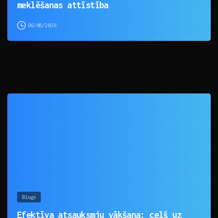
meklēšanas attīstība
06/08/2026
0
Blogs
Efektīva atsauksmju vākšana: ceļš uz