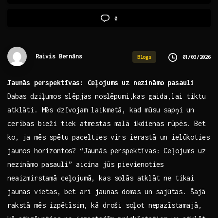
0
Raivis Bernāns
01/03/2026
Blogs
Jaunās perspektīvas:‌ Ceļojums uz nezināmo pasauli
Dabas⁢ dziļumos slēpjas⁤ noslēpumi,kas gaida,lai tiktu‍
atklāti. Mēs​ dzīvojam laikmetā, kad mūsu ⁣sapņi un
cerības ‍bieži tiek atmestas ‌malā‍ ikdienas rūpēs.⁤ Bet
ko, ja mēs spētu pacelties virs ierastā un ielūkoties‌
jaunos horizontos? “Jaunās perspektīvas: Ceļojums uz
nezināmo⁤ pasauli” aicina ​jūs pievienoties
neaizmirstamā ceļojumā, kas solās ‍atklāt ne tikai
jaunas ⁢vietas, bet arī jaunas ⁣domas un ⁢sajūtas. ⁢Šajā⁢
rakstā mēs ⁢izpētīsim, kā droši⁤ soļot nepazīstamajā,