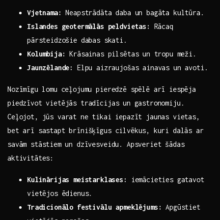
Vjetnama:
Neapstrādāta daba ‌un ‌bagāta​ kultūra.
Islandes geotermālās peldvietas:
⁤Rācaq
pārsteidzošie dabas ‌skati.
Kolumbija:
Krāsainas pilsētas ⁢un tropu meži.
Jaunzēlande:
Elpu aizraujošas ainavas un avoti.
Nozīmīgu⁢ lomu ceļojumu pieredzē spēlē arī iespēja
‌piedzīvot vietējās tradīcijas⁤ un‍ gastronomiju.
Ceļojot, jūs varat ne⁤ tikai iepazīt jaunas vietas,
bet arī sastapt brīnišķīgus cilvēkus, ⁤kuri dalās ar
savām stāstiem ⁤un dzīvesveidu. Apsveriet šādas
aktivitātes:
Kulinārijas meistarklases:
iemācieties gatavot
vietējos ēdienus.
Tradicionālo festivālu apmeklējums:
Apgūstiet