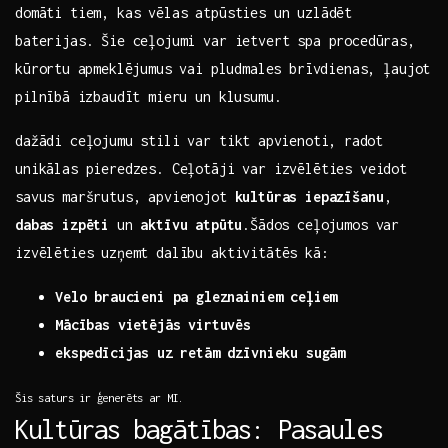
domāti tiem, kas vēlas atpūsties un uzlādēt
‌baterijas. Šie ceļojumi var ietvert spa procedūras,
kūrortu⁣ apmeklējumus vai⁢ pludmales brīvdienas, ļaujot
​pilnībā ⁣izbaudīt mieru un ​klusumu.
dažādi ‌ceļojumu stili var tikt⁢ apvienoti,⁢ radot
unikālas pieredzes. Ceļotāji var izvēlēties veidot
savus​ maršrutus, apvienojot
kultūras ​iepazīšanu
,
dabas izpēti
un
aktīvu ⁢atpūtu
.Šādos ceļojumos var
izvēlēties ‍uzņemt dalību‍ aktivitātēs kā:
Velo braucieni pa gleznainiem ceļiem
Mācības vietējās ‍virtuvēs
ekspedīcijas uz retām dzīvnieku sugām
Šis ‍saturs⁤ ir ģenerēts​ ar ⁣MI.
Kultūras bagātības: ‌Pasaules