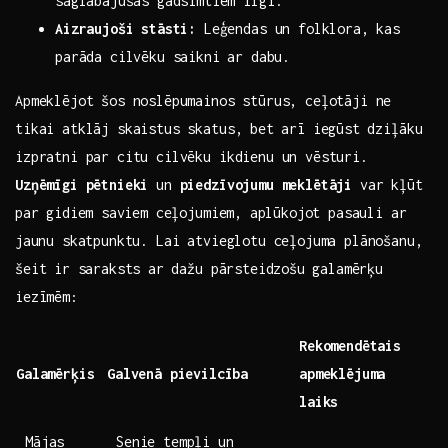
saglabājušās gadsimtiem ilgi.
Aizraujoši​ stāsti:
‌Leģendas ‌un ‌folklora, kas
parāda cilvēku saikni ar⁤ dabu.
Apmeklējot šos noslēpumainos stūrus, ceļotāji ne⁣
tikai‍ atklāj skaistus skatus, ⁤bet arī iegūst⁢ dziļāku
izpratni par citu cilvēku ikdienu un vēsturi.
Uzņēmīgi pētnieki
un
piedzīvojumu meklētāji
var kļūt
par ⁣gidiem ⁣saviem ceļojumiem,⁣ aplūkojot pasauli ‌ar
⁢jaunu skatpunktu. Lai atvieglotu ceļojuma​ plānošanu,
šeit ir⁢ saraksts‌ ar⁢ dažu pārsteidzošu⁢ galamērķu
iezīmēm:
Rekomendētais
Galamērķis
Galvenā pievilcība
apmeklējuma‌
laiks
Mājas
Senie ​tempļi ⁣un