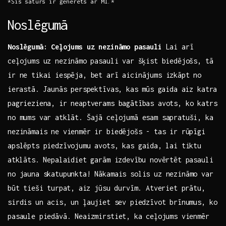
*Šis saturs ir ģenerēts ar MI.*
Noslēgumā
Noslēgumā: Ceļojums ‍uz ​nezināmo pasauli
Lai ​arī
ceļojums uz ​nezināmo ⁢pasauli ​var šķist biedējošs, tā
‌ir ne‍ tikai iespēja, bet ​arī aicinājums ‍izkāpt no
⁢ierastā. Jaunās perspektīvas, kas ⁤mūs ​gaida aiz‍ katra
​pagrieziena, ir neaptverams bagātības avots, ko katrs
no mums var atklāt. Šajā ‍ceļojumā esam sapratuši, ka
nezināmais ​ne vienmēr ‍ir biedējošs⁣ -‌ tas​ ir rūpīgi
apslēpts piedzīvojumu avots, ‍kas gaida,⁢ lai tiktu
⁣atklāts. Nepalaidiet garām izdevību novērtēt pasauli
no jauna skatupunkta! Nākamais solis uz nezināmo⁣ var
būt tieši⁢ turpat, ⁢aiz jūsu durvīm. Atveriet prātu,‌
sirdis ​un acis, un ļaujiet⁣ sev piedzīvot ‌brīnumus, ko
pasaule piedāvā. Neaizmirstiet,⁤ ka ceļojums vienmēr