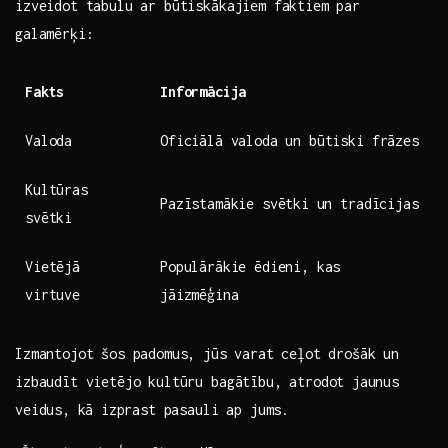
izveidot tabulu‍ ar būtiskākajiem faktiem par
galamērķi:
Fakts
Informācija
Valoda
Oficiālā valoda un būtiski frāzes
Kultūras
Pazīstamākie svētki ⁢un ​tradīcijas
svētki
Vietējā
Populārākie‌ ēdieni, kas
virtuve
jāizmēģina
Izmantojot ‌šos padomus,⁣ jūs varat ceļot drošāk un
izbaudīt vietējo‍ kultūru‌ bagātību, atrodot ⁣jaunus
veidus, ⁣kā ⁢izprast ‌pasauli​ ap jums.