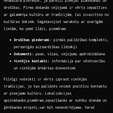
neskaidra‌ pieredze, ja pareizi pieejat plānošanai un
drošībai. Pirms došanās ceļojumā ir vērts ⁤iepazīties
ar galamērķa ‌kultūru un⁤ tradīcijām, lai izvairītos no
kultūras šokiem. Sagatavojiet sarakstu ar‍ svarīgām
‌lietām, ⁣ko ņemt līdzi, piemēram:
Drošības piederumi:
pirmās palīdzības komplekti,
personīgās aizsardzības ‍līdzekļi
Dokumenti:
pase, vīzas, ceļojumu apdrošināšana
Vietējie kontakti:
informācija par vēstniecību⁣
un ⁤vietējām ārkārtas dienestiem
Pilnīgi noteikti ⁤ir‍ vērts izprast vietējās
⁢tradīcijas,⁤ jo tas palīdzēs veidot pozitīvu​ kontaktu
ar pieejamo⁣ kultūru. Lokalizācijas
⁢apzināšanās,piemēram,iepazīšanās ar svētku dienām ​un
ģērbšanās etiķeti,var būt nenovērtējama. ⁢Varat