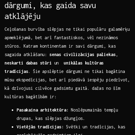
dārgumi, kas gaida savu
atklājēju
Ceļošanas‌ burvība ⁢slēpjas ne tikai ‌populāru galamērķu
⁢apmeklējumā, bet arī fantastiskos,⁢ vēl nezināmos
stūros. Katram kontinentam ir savi dārgumi, kas⁤
sagaida atklāšanu:
senas‍ civilizācijas paliekas
, ‍
neskarti‍ dabas stūri
un ‌
unikālas kultūras
tradīcijas
. Šie ⁢apslēptie dārgumi ne tikai ‍bagātina
mūsu ekspedīcijas, ‌bet arī‌ piedāvā iespēju ​piedzīvot,
kā ‍dzīvojusi⁤ cilvēce gadsimtu‌ gaitā.⁤ dažas no šīm‍
kultūras bagātībām‌ ir:
Pasakaina arhitektūra:
‍Noslēpumainās‍ tempļu
‍drupas, kas ⁤slēpjas⁢ džungļos.
Vietējās ⁢tradīcijas:
Svētki ⁤un ​tradīcijas, kas