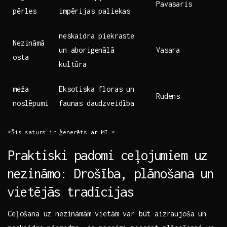
Pavasaris
pērles
impērijas ​paliekas
neskaidra piekraste⁢
Nezināmā‌
un aborigenālā
Vasara
osta
kultūra
meža
Eksotiska floras un
Rudens
noslēpumi
faunas daudzveidība
*Šis saturs⁤ ir⁣ ģenerēts ar MI.*
Praktiski padomi ceļojumiem uz
⁣nezināmo: Drošība, plānošana un
⁣vietējās tradīcijas
Ceļošana uz nezināmām vietām var būt aizraujoša un