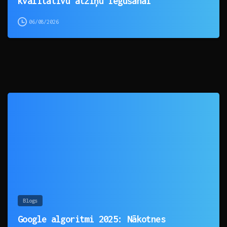
kvalitatīvu atziņu iegūšanai
06/08/2026
0
Blogs
Google algoritmi 2025: Nākotnes