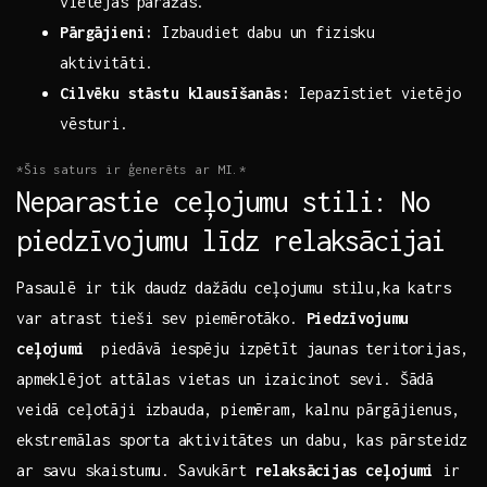
vietējās paražas.
Pārgājieni:
⁢Izbaudiet dabu un‌ fizisku
aktivitāti.
Cilvēku stāstu‍ klausīšanās:
Iepazīstiet vietējo
vēsturi.
*Šis ​saturs ir ģenerēts ar MI.*
Neparastie ceļojumu stili:⁢ No
piedzīvojumu līdz relaksācijai
Pasaulē ir tik daudz ⁤dažādu ceļojumu stilu,ka katrs​
var atrast tieši sev piemērotāko.
Piedzīvojumu
ceļojumi
‍ piedāvā iespēju ‌izpētīt​ jaunas teritorijas,
apmeklējot‍ attālas ‌vietas un ‌izaicinot sevi. Šādā
‌veidā ceļotāji izbauda, ⁣piemēram, kalnu pārgājienus,
⁢ekstremālas sporta ⁣aktivitātes un dabu, kas ⁣pārsteidz
ar savu skaistumu. Savukārt
relaksācijas ceļojumi
ir⁣