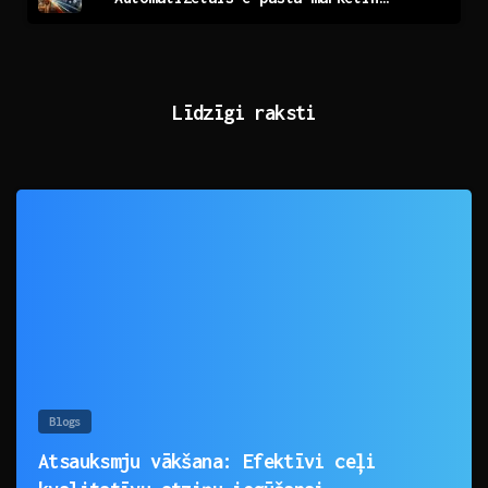
Līdzīgi raksti
0
Blogs
Atsauksmju vākšana: Efektīvi ceļi