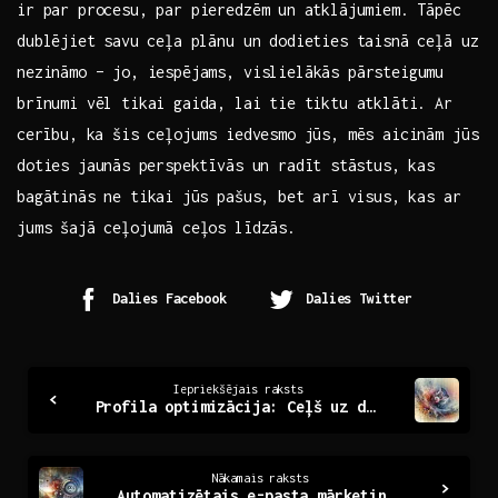
ir par ‌procesu, par ‌pieredzēm ⁢un atklājumiem. Tāpēc
dublējiet⁤ savu ceļa plānu un dodieties taisnā ceļā uz
nezināmo – jo, iespējams, vislielākās ​pārsteigumu
brīnumi vēl tikai gaida, lai tie⁢ tiktu atklāti. Ar
⁢cerību, ka šis ceļojums iedvesmo jūs, mēs ​aicinām jūs
doties jaunās⁤ perspektīvās un radīt⁢ stāstus, kas
bagātinās ne tikai ⁢jūs ‍pašus, bet ⁣arī visus,‍ kas ⁤ar
jums šajā ‌ceļojumā ceļos līdzās.
Dalies Facebook
Dalies Twitter
Continue
Iepriekšējais raksts
Profila optimizācija: Ceļš uz digitālo izcilību
Reading
Nākamais raksts
Automatizētais e-pasta mārketings: Efektīva saziņa ar klientiem