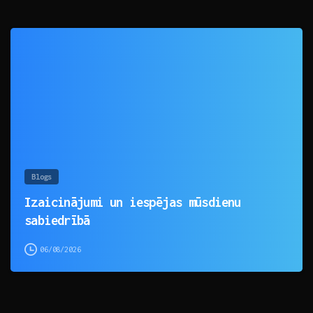
0
Blogs
Izaicinājumi un iespējas mūsdienu
sabiedrībā
06/08/2026