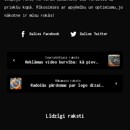
priekšu kopā. Rīkosimies⁢ ar apņēmību un optimismu,jo
nākotne ir mūsu rokās!
Dalies Facebook
Dalies Twitter
Continue
Iepriekšējais raksts
Reklāmas video burvība: kā pievērst skatītāju uzmanību
Reading
Nākamais raksts
Radošās pārdomas par logo dizainu: Identitātes veidošana
Līdzīgi raksti