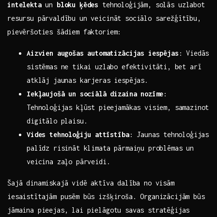
intelekta
un
bloku ķēdes
tehnoloģijām, solās uzlabot
resursu pārvaldību un veicināt sociālo sarežģītību,
pievēršoties šādiem faktoriem:
Aizvien augošas automatizācijas iespējas
: Viedās
sistēmas ne tikai uzlabo efektivitāti, ⁣bet arī
atklāj jaunas karjeras iespējas. ​ ‌
Iekļaujošā un sociālā dizaina‌ nozīme
:
Tehnoloģijas kļūst pieejamākas visiem, samazinot
digitālo plaisu. ⁤
Vides tehnoloģiju ⁢attīstība
: Jaunas ​tehnoloģijas
palīdz risināt‌ klimata pārmaiņu problēmas⁤ un
veicina zaļo pārveidi.
Šajā dinamiskajā vidē aktīva ⁢dalība no visām
iesaistītajām pusēm būs izšķiroša. Organizācijām būs
jāmaina ‍pieejas, lai pielāgotu savas stratēģijas