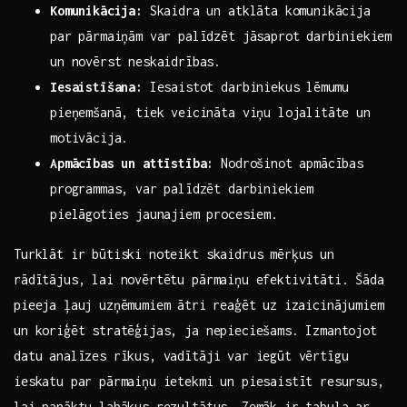
Komunikācija:
Skaidra un atklāta komunikācija
par pārmaiņām var palīdzēt jāsaprot ⁤darbiniekiem
un novērst neskaidrības.
Iesaistīšana:
Iesaistot darbiniekus ⁤lēmumu
pieņemšanā, tiek veicināta viņu lojalitāte‍ un
motivācija.
Apmācības un attīstība:
Nodrošinot ‌apmācības
programmas, var palīdzēt darbiniekiem
pielāgoties jaunajiem ⁣procesiem.
Turklāt ir būtiski noteikt skaidrus mērķus ‍un
rādītājus, lai novērtētu pārmaiņu efektivitāti. Šāda‍
pieeja ļauj uzņēmumiem⁢ ātri reaģēt uz izaicinājumiem
un koriģēt‍ stratēģijas, ja nepieciešams. Izmantojot
datu analīzes rīkus, vadītāji‌ var iegūt vērtīgu
ieskatu par pārmaiņu ietekmi un piesaistīt resursus,
lai panāktu​ labākus rezultātus. Zemāk ir tabula ar