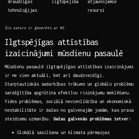
draudzīgas
Ilgtspējība
atjaunojamie
tehnoloģijas
resursi
Šis saturs ir ģenerēts ar MI.
Ilgtspējīgas attīstības
izaicinājumi mūsdienu pasaulē
Mūsdienu pasaulē ilgtspējīgas attīstības izaicinājumi
ir ne vien aktuāli, bet arī daudzveidīgi.
Starptautiskās sadarbības trūkums un globālo problēmu
sarežģītība apgrūtina efektīvu risinājumu meklēšanu.
Vides⁣ problēmas, sociālā nevienlīdzība un ekonomiskā
nestabilitāte ir dažas no galvenajām jomām, kas prasa
steidzamu uzmanību.⁤
Dažas galvenās problēmas ietver:
Globālā sasilšana un klimata pārmaiņas