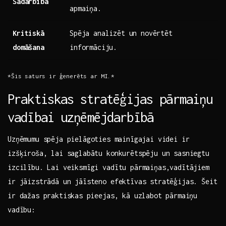
Sadarbība
apmaiņa.
Kritiskā
Spēja analizēt un novērtēt
domāšana
informāciju.
*Šis saturs ir ģenerēts ar MI.*
Praktiskas⁣ stratēģijas pārmaiņu
vadībai uzņēmējdarbībā
Uzņēmumu spēja pielāgoties ⁣mainīgajai videi ir
izšķiroša, lai saglabātu konkurētspēju un ‌sasniegtu
izcilību. Lai veiksmīgi vadītu pārmaiņas,vadītājiem
ir jāizstrādā​ un jāīsteno efektīvas stratēģijas. Šeit
ir dažas praktiskas ⁣pieejas, kā uzlabot pārmaiņu
vadību: