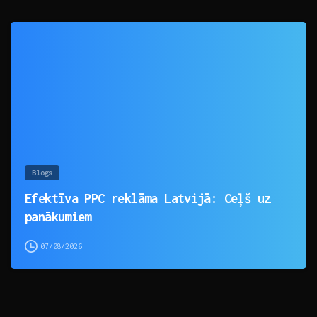
0
Blogs
Efektīva PPC reklāma Latvijā: Ceļš uz
panākumiem
07/08/2026