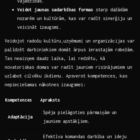
⁤vajadzības.
Veidot ⁢jaunas sadarbības formas
starp dažādām
nozarēm un kultūrām, kas⁣ var radīt sinerģiju un
veicināt izaugsmi.
Veidojot radošu kultūru,uzņēmumi un organizācijas var⁣
palīdzēt darbiniekiem domāt ārpus ierastajām robežām.
Tas neaizņem daudz⁢ laika, lai redzētu, kā
novatoriskas domas var radīt jauniem risinājumiem un
uzlabot cilvēku ikdienu.⁢ Apsverot kompetences, kas
nepieciešamas nākotnes izaugsmei:
Kompetences
Apraksts
Spēja pielāgoties pārmaiņām un
Adaptācija
jauniem apstākļiem.
Efektīva ‍komandas darbība un ideju