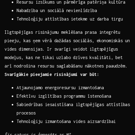
Resursu izsīkums un pārmērīga patēriņa kultūra
Nabadzība un sociālā nevienlīdzība
Tehnoloģiju attīstības ietekme ‍uz darba tirgu
Ilgtspējīgas risinājumu meklēšana prasa integrētu
pieeju, kas ņem vērā dažādas⁣ sociālās, ekonomiskās un
vides dimensijas. Ir svarīgi veidot ilgtspējīgus
modeļus, kas ​ne tikai ​uzlabo dzīves kvalitāti, bet​
arī nodrošina resursu saglabāšanu nākotnes paaudzēm.
Svarīgākie pieejamie risinājumi var būt:
Atjaunojamo energoresursu izmantošana
Efektīvu izglītības programmu īstenošana
Sabiedrības iesaistīšana⁢ ilgtspējīgas attīstības
procesos
Tehnoloģiju izmantošana vides aizsardzībai
Šis saturs ir ģenerēts ar MI.