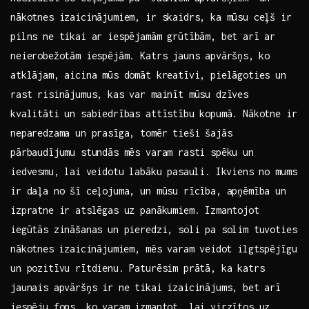
nākotnes izaicinājumiem, ir skaidrs, ka mūsu ceļš ir
pilns ne tikai ar iespējamām grūtībām, bet arī ar
neierobežotām iespējām. Katrs jauns apvāršņs,⁣ ko
atklājam, aicina mūs domāt kreatīvi, pielāgoties un
rast ‍risinājumus, kas var mainīt mūsu dzīves
kvalitāti un sabiedrības attīstību kopumā. Nākotne ir
neparedzama un prasīga, tomēr tieši šajās
pārbaudījumu stundās ‌mēs varam rasti spēku un
iedvesmu, lai ⁢veidotu labāku pasauli. Ikviens no mums
ir daļa no šī ceļojuma, un mūsu rīcība, apņēmība un
izpratne ir atslēgas uz panākumiem. Izmantojot
iegūtās zināšanas un pieredzi, soli pa ​solim tuvoties
nākotnes ⁣izaicinājumiem, mēs varam veidot ilgtspējīgu
un pozitīvu rītdienu. Paturēsim prātā, ka katrs
jaunais apvāršņs ‌ir ne tikai izaicinājums,​ bet ⁣arī
iespēju fons, ko varam izmantot, lai virzītos uz