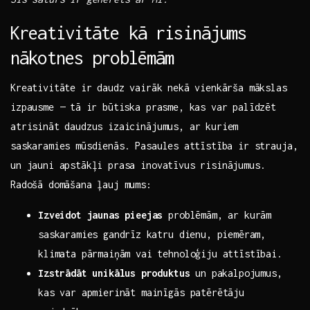
Kreativitāte kā​ risinājums
nākotnes problēmām
Kreativitāte ir daudz‌ vairāk⁣ nekā vienkārša mākslas
izpausme — tā⁢ ir būtiska prasme, kas var palīdzēt
atrisināt daudzus izaicinājumus, ar kuriem⁤
saskaramies mūsdienās. Pasaules ⁣attīstība ir strauja,
un jauni apstākļi prasa inovatīvus risinājumus.
Radošā domāšana ļauj mums:
Izveidot jaunas pieejas
problēmām, ar kurām
saskaramies gandrīz ⁤katru dienu, piemēram,
klimata pārmaiņām vai tehnoloģiju attīstībai.
Izstrādāt unikālus ⁢produktus
un pakalpojumus,
kas var apmierināt mainīgās patērētāju