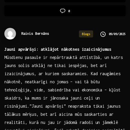
0
Raivis Bernāns
09/09/2025
Blogs
Jauni apvāršņi: atklājot nākotnes‍ izaicinājumus
Mūsdienu pasaule ​ir nepārtrauktā attīstībā, un katrs
jauns solis atklāj ne tikai iespējas, bet arī
izaicinājumus, ar kuriem saskaramies. Kad raugāmies
nākotnē, neatkarīgi no jomas – vai tā būtu
tehnoloģija, vide, sabiedrība vai ekonomika – kļūst
skaidrs, ka mums ir jānosaka jauni ceļi un
risinājumi.”Jauni apvāršņi” neapraksta tikai jaunus
tālākus mērķus, bet arī aicina mūs saskarties ar
realitāti, kurā nu jau ir jādomā radoši un jāmeklē