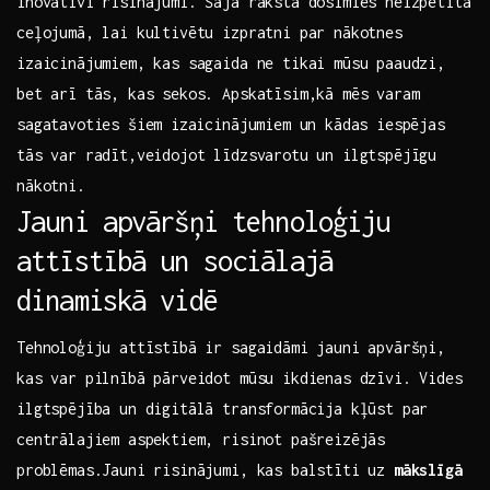
inovatīvi risinājumi. Šajā rakstā dosimies neizpētītā
ceļojumā, lai kultivētu izpratni par nākotnes
izaicinājumiem, kas sagaida ne tikai mūsu paaudzi,
bet arī tās, kas sekos.‌ Apskatīsim,kā mēs varam
sagatavoties šiem ⁤izaicinājumiem un kādas iespējas
tās var radīt,veidojot līdzsvarotu un ​ilgtspējīgu
nākotni.
Jauni apvāršņi tehnoloģiju
attīstībā​ un sociālajā
dinamiskā vidē
Tehnoloģiju attīstībā ir sagaidāmi jauni apvāršņi,
kas‍ var pilnībā pārveidot mūsu ikdienas dzīvi. Vides​
ilgtspējība un digitālā transformācija kļūst par
centrālajiem aspektiem, risinot pašreizējās
problēmas.Jauni risinājumi, kas balstīti uz
mākslīgā