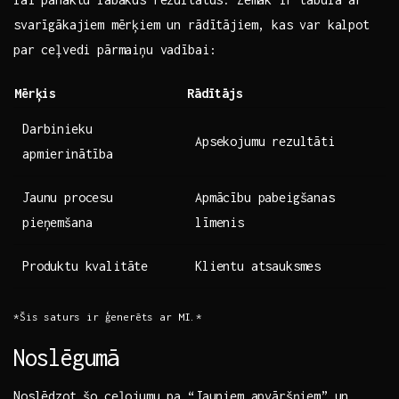
svarīgākajiem mērķiem un rādītājiem, kas var kalpot‌
par ceļvedi pārmaiņu vadībai:
Mērķis
Rādītājs
Darbinieku
Apsekojumu rezultāti
apmierinātība
Jaunu procesu
Apmācību pabeigšanas
pieņemšana
līmenis
Produktu kvalitāte
Klientu atsauksmes
*Šis saturs ir ģenerēts ar MI.*
Noslēgumā
Noslēdzot šo ceļojumu pa “Jauniem apvāršņiem” un