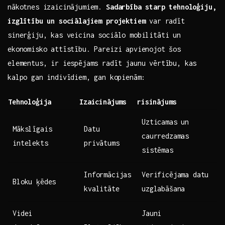
nākotnes izaicinājumiem.
Sadarbība starp tehnoloģiju,
izglītību un sociālajiem ‌projektiem
var radīt
sinerģiju, kas veicina sociālo mobilitāti un
ekonomisko attīstību. Pareizi apvienojot šos
elementus, ir iespējams radīt jaunu vērtību, kas
kalpo gan indivīdiem, gan⁣ kopienām: ‍
Tehnoloģija
Izaicinājums
risinājums
Uzticamas un
Mākslīgais
Datu
caurredzamas
intelekts
privātums
sistēmas
Informācijas
Verificējama datu
Bloku ķēdes
kvalitāte
uzglabāšana
Videi
Jauni