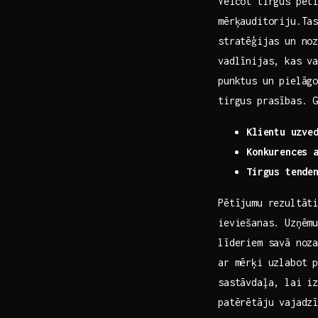
Veicot tirgus pētī
mērķauditoriju.Tas
stratēģijas un noz
vadlīnijas, kas⁤ va
punktus un pielāgo
tirgus prasības. G
Klientu ⁢uzve
Konkurences 
Tirgus‍ tende
Pētījumu rezultāti
ieviešanas. Uzņēmu
līderiem​ savā noz
ar ‌mērķi uzlabot 
sastāvdaļa, lai iz
patērētāju vajadz