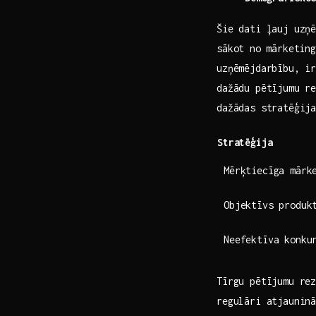
Šie dati ļauj uzņē
sākot no ⁤mārketin
uzņēmējdarbību, ir
dažādu pētījumu rez
dažādas stratēģij
Stratēģija
Mērķtiecīga mārk
Objektīvs produk
Neefektīva ​konku
Tīrgu pētījumu re
regulāri atjauninā