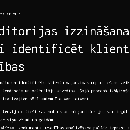
ēts ar MI.*
ditorijas ⁢izzināšana
i identificēt ⁣klient
zības
nātu un ‍identificētu klientu⁤ vajadzības,nepieciešams vei
 tendencēm⁣ un patērētāju uzvedību. Šajā procesā ‍izšķiroš
ntitatīvajiem pētījumiem.Tie var ietvert:
intervijas:
tieši sazinoties ar mērķauditoriju, var iegūt 
ar viņu vēlmi un‌ gaidām.
nalīzes:
konkurentu uzvedības ⁤analizēšana⁣ palīdz izprast t