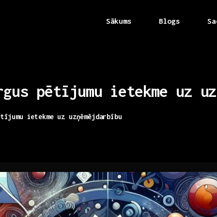
Sākums
Blogs
Sa
rgus
pētījumu
ietekme
uz
uz
ētījumu ietekme uz uzņēmējdarbību