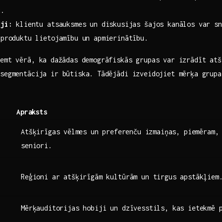
u.
iji:
klientu atsauksmes un diskusijas šajos kanālos​ var sn
 produktu lietojamību un apmierinātību.
ņemt vērā, ka⁣ dažādas demogrāfiskās grupas var izrādīt at
segmentācija ir‌ būtiska. ⁤Tādējādi izveidojiet mērķa​ grupa
Apraksts
Atšķirīgas⁤ vēlmes un ⁢preferenču ​izmaiņas, ‍piemēram,
seniori.
Reģioni ar atšķirīgām ‌kultūrām un tirgus apstākļiem
Mērķauditorijas hobiji un ​dzīvesstils, kas ietekmē‍ 