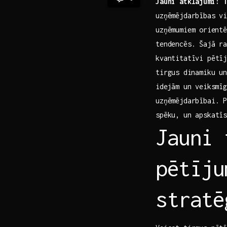
Jauni atklājumi: 
uzņēmējdarbības vid
uzņēmumiem ⁢orient
tendencēs.⁤ Šajā ra
kvantitatīvi pētīj
tirgus⁢ dinamiku ‌u
⁢idejām un veiksmīg
uzņēmējdarbībai. P
spēku, un apskatīs
Jauni‍
pētīju
stratē