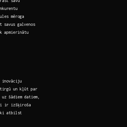
rast savu⁣
onkurentu
aules mēroga
 savus ⁣galvenos⁢
k ​apmierinātu
u inovāciju
irgū‍ un kļūt par​
‌uz​ šādiem datiem,​
mi ir izšķiroša
i ⁣atbilst