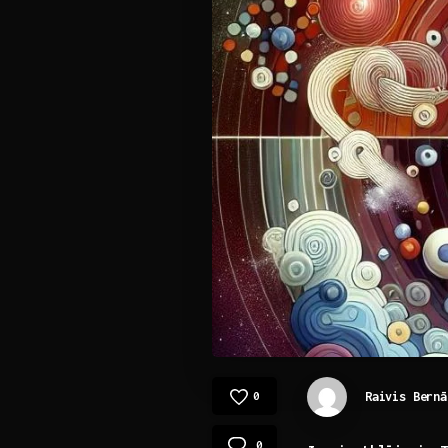
Raivis Bernā
0
0