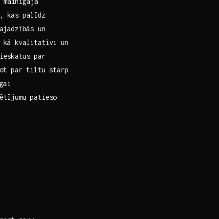
 mainīgajā
 kas​ palīdz ​
ajadzībās⁤ un
‍kā ‌kvalitatīvi⁢ un
 ieskatus par
pot ⁢par tiltu starp
ai⁣
ētījumu patieso​