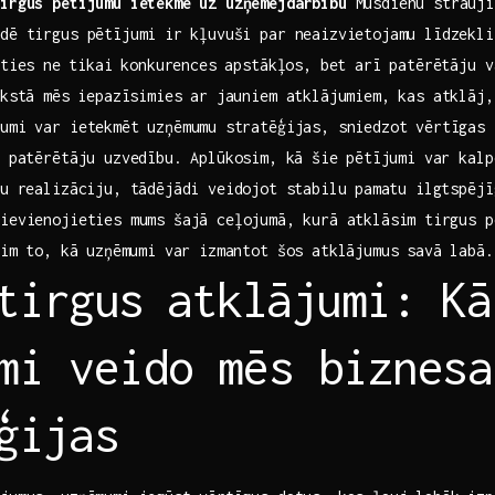
Tirgus pētījumu ietekme uz uzņēmējdarbību
Mūsdienu strauji
ē tirgus ‍pētījumi ir⁣ kļuvuši par neaizvietojamu līdzekli,‌
ēties⁢ ne⁢ tikai konkurences apstākļos, bet arī patērētāju v
kstā ⁢mēs‌ iepazīsimies ar jauniem atklājumiem,‍ kas atklāj, 
umi var ietekmēt uzņēmumu⁢ stratēģijas, sniedzot vērtīgas⁣
n patērētāju uzvedību.‌ Aplūkosim, ⁢kā šie ⁣pētījumi var ‌kal
u realizāciju, tādējādi​ veidojot⁤ stabilu⁢ pamatu ilgtspējīg
ievienojieties mums šajā‍ ceļojumā, ⁣kurā atklāsim ⁤tirgus p
im ⁢to,⁣ kā uzņēmumi var izmantot šos atklājumus savā ⁤labā.
 tirgus⁤ atklājumi: Kā
mi veido mēs biznesa
ģijas