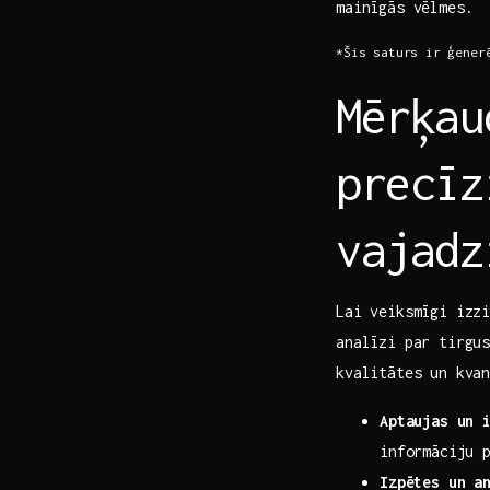
mainīgās vēlmes.
*Šis saturs⁢ ir ģener
Mērķau
precīz
‍vajad
Lai veiksmīgi izzi
analīzi par tirgus
kvalitātes un kva
Aptaujas un ⁣
informāciju p
Izpētes un a