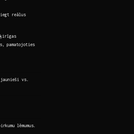
iegt ‍reālus
šķirīgas
s, ⁤pamatojoties
 jaunieši vs.
.
pirkumu lēmumus.