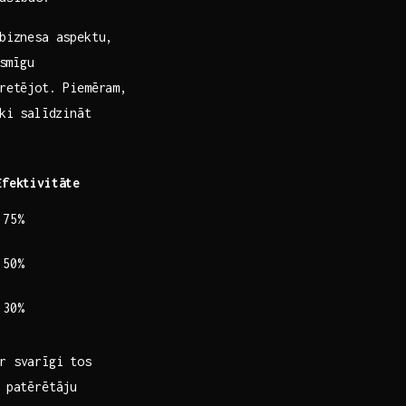
 biznesa aspektu,
smīgu
pretējot. Piemēram,
ki‌ salīdzināt
Efektivitāte
75%
50%
30%
r​ svarīgi tos
 patērētāju‌