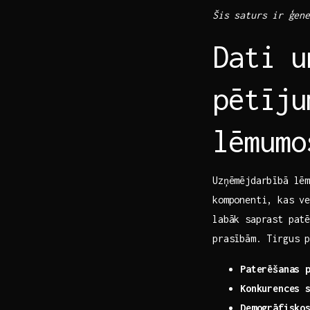
Šis saturs ⁤ir ģen
Dati u
pētīju
lēmumo
Uzņēmējdarbībā lēm
komponenti, kas ve
labāk saprast pat
prasībām. Tirgus‍ 
Paterēšanas 
Konkurences 
Demogrāfisko