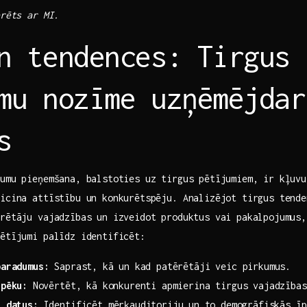
erēts ar MI.
n​ tendences: Tirgus
mu nozīme uzņēmējdar
s
umu pieņemšana, balstoties uz tirgus pētījumiem, ir kļuvu
icina attīstību un konkurētspēju. Analizējot tirgus​ tend
ērētāju vajadzības un izveidot produktus vai pakalpojumus,
pētījumi palīdz identificēt:
paradumus:
Saprast, kā un⁣ kad patērētāji veic pirkumus.
spēku:
⁣Novērtēt, kā konkurenti apmierina tirgus vajadzības
s datus:
Identificēt ​mērķauditoriju⁣ un⁢ to demogrāfiskās ī