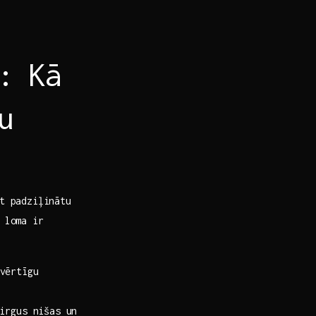
: Kā
u
kt padziļinātu
a loma ir
vērtīgu
irgus nišas ‍un