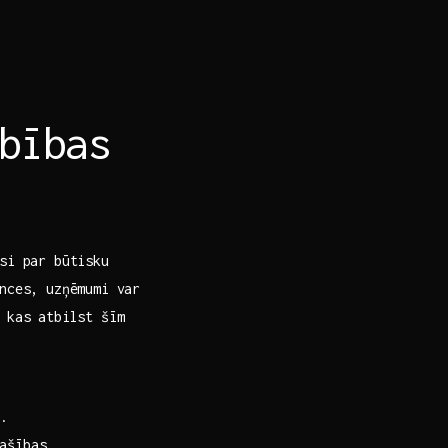
bības
si ​par būtisku
ences, uzņēmumi var
 kas atbilst šīm
.
pašības.