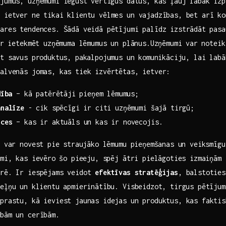
jumus, ​uzņēmumi iegūst⁤ vērtīgus datus, kas ļauj labāk izp
 ietver ne tikai klientu vēlmes un ​vajadzības, bet arī ‍k
ares tendences. ‍Šādā veidā pētījumi palīdz izstrādāt⁤ pas
r⁢ ietekmēt uzņēmuma lēmumus un plānus.Uzņēmumi var ⁢noteikt⁢
t savus⁣ produktus, pakalpojumus ⁤un komunikāciju, lai labā
alvenās jomas,‌ kas tiek izvērtētas, ietver:
dība
– kā patērētāji⁤ pieņem lēmumus;
analīze
⁤- ‍cik spēcīgi ir citi uzņēmumi šajā tirgū;
nces
– kas ir aktuāls un kas ir novecojis.
⁢ var novest pie⁣ straujāko lēmumu pieņemšanas un veiksmīg
mi, ⁤kas‌ ievēro⁤ šo pieeju, spēj ātri pielāgoties izmaiņām t
arē.‌ Ir iespējams veidot
efektīvas ​stratēģijas
, balstoties 
peļņu ‍un⁤ klientu apmierinātību. Visbeidzot, tirgus pētīju
prastu, kā ieviest jaunas idejas un produktus, kas faktisk
ībām un cerībām.