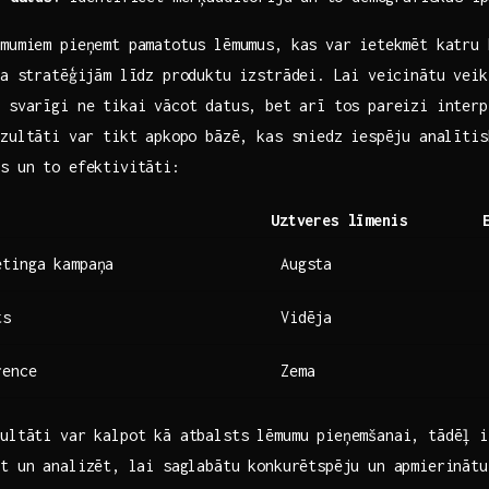
mumiem pieņemt pamatotus ‍lēmumus, kas var ⁢ietekmēt katru
ga stratēģijām līdz produktu izstrādei. ⁢Lai veicinātu ⁣veik
 svarīgi ne tikai​ vācot‌ datus, ⁣bet arī tos pareizi‌ inter
ultāti⁤ var tikt apkopo​ bāzē,​ kas sniedz ⁢iespēju analītis
as un to efektivitāti:
Uztveres ​līmenis
etinga kampaņa
Augsta
ts
Vidēja
rence
Zema
zultāti​ var kalpot‍ kā atbalsts lēmumu pieņemšanai, tādēļ i
t un analizēt, ⁢lai saglabātu konkurētspēju un apmierinātu