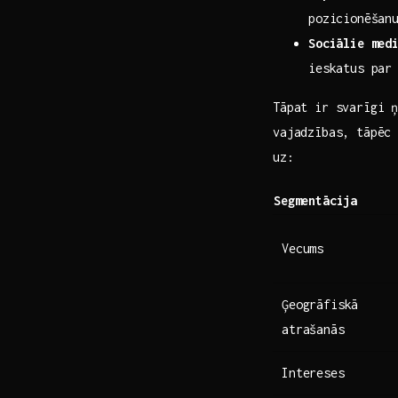
pozicionēšan
Sociālie med
ieskatus par
Tāpat ir‍ svarīgi 
vajadzības, tāpēc 
uz:
Segmentācija
Vecums
Ģeogrāfiskā
atrašanās
Intereses