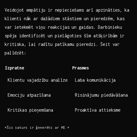
Veidojot empātiju ir nepieciešams arī apzināties, ka
‌klienti nāk ar dažādiem stāstiem un pieredzēm, kas
var⁣ ietekmēt​ viņu⁤ reakcijas ⁣un gaidas. Darbinieku
spēja identificēt un ⁣pielāgoties šīm atšķirībām ir
kritiska, lai‌ radītu patīkamu⁢ pieredzi. Šeit ​var
palīdzēt:
Izpratne
Prasmes
Klientu ⁢vajadzību analīze
Laba komunikācija
Emociju atpazīšana
Risinājumu piedāvāšana
Kritikas pieņemšana
Proaktīva attieksme
*Šis saturs ir ⁢ģenerēts ar MI.*