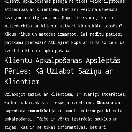
klientu apkalpošanas pieeja ne tikai ​veido‌ ilgstošas
attiecības ar klientiem, bet ‍arī veicina uzņēmuma
⁤izaugsmi un ilgtspējību. Kāpēc ir ​svarīgi katru
mijiedarbību ar ‌klientu uztvert⁤ kā unikālu iespēju?
Kādus rīkus un metodes izmantot, ⁤lai radītu patiesi
patīkamu pieredzi? Atklājiet‍ kopā ar mums šo ceļu uz
izcilību klientu apkalpošanā.
Klientu Apkalpošanas Apslēptās
Pērles: Kā Uzlabot‌ Saziņu ar
Klientiem
Uzlabojot saziņu ar klientiem, ir svarīgi atcerēties,
ka ⁣katrs ‍kontakts ir⁤ iespēja izcelties.
Skaidra⁤ un
saprotama komunikācija
ir pamats veiksmīgai klientu
apkalpošanai. Tāpēc ir vērts izstrādāt saukļus un
ziņas, kas ir ne tikai informatīvas, bet arī