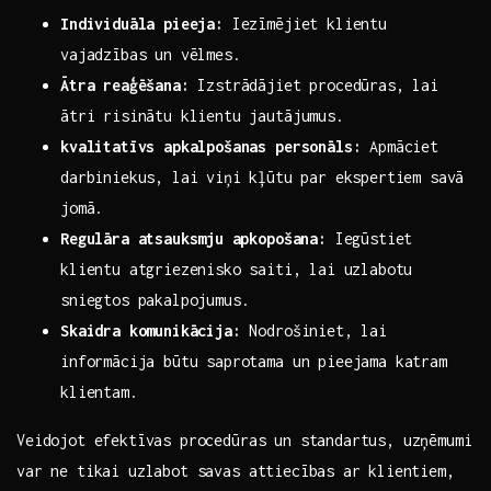
Individuāla pieeja:
Iezīmējiet klientu
vajadzības un vēlmes.
Ātra reaģēšana:
Izstrādājiet procedūras, lai
ātri risinātu klientu jautājumus.
kvalitatīvs apkalpošanas personāls:
Apmāciet
darbiniekus, lai⁣ viņi kļūtu ‍par ekspertiem savā⁤
jomā.
Regulāra atsauksmju⁣ apkopošana:
Iegūstiet
klientu atgriezenisko saiti, lai ⁣uzlabotu
sniegtos pakalpojumus.
Skaidra​ komunikācija:
Nodrošiniet, lai
informācija būtu saprotama un pieejama katram‌
klientam.
Veidojot efektīvas procedūras un standartus, uzņēmumi
var ne tikai uzlabot savas attiecības ⁣ar klientiem,