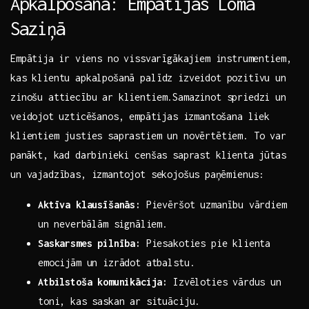
Apkalpošanā: ⁣Empātijas Loma
Saziņā
Empātija⁢ ir⁤ viens no vissvarīgākajiem instrumentiem,
kas klientu apkalpošanā palīdz izveidot pozitīvu un
zinošu attiecību ar klientiem.Samazinot spriedzi​ un
veidojot⁣ uzticēšanos, ⁤empātijas izmantošana ‍liek
klientiem justies saprastiem un novērtētiem. To var
⁤panākt, ​kad darbinieki​ cenšas saprast klienta ⁢jūtas
un ‌vajadzības, izmantojot ⁣sekojošus⁣ paņēmienus:
Aktīva klausīšanās:
Pievēršot uzmanību vārdiem
un⁣ neverbālām signāliem.
Saskarsmes pilnība:
Piesakoties pie klienta
emocijām un‍ izrādot atbalstu.
Atbilstoša komunikācija:
Izvēloties vārdus‍ un
toni, kas saskan ar situāciju.