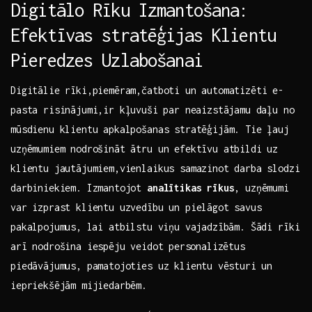
Digitālo Rīku Izmantošana:
Efektīvas stratēģijas Klientu
Pieredzes Uzlabošanai
Digitālie‌ rīki,piemēram,čatboti un automatizēti e-
pasta risinājumi,ir kļuvuši⁢ par neaizstājamu daļu no‌
mūsdienu ​klientu apkalpošanas stratēģijām. Tie ļauj
uzņēmumiem nodrošināt ātru un efektīvu atbildi⁢ uz⁢
klientu jautājumiem,vienlaikus samazinot darba slodzi
darbiniekiem. Izmantojot
analītikas rīkus
, uzņēmumi
var izprast klientu uzvedību un pielāgot savus
pakalpojumus,⁣ lai atbilstu viņu vajadzībām. Šādi rīki
arī nodrošina iespēju⁢ veidot ⁣personalizētus⁢
piedāvājumus, pamatojoties uz klientu ⁢vēsturi un‌
iepriekšējām mijiedarbēm.