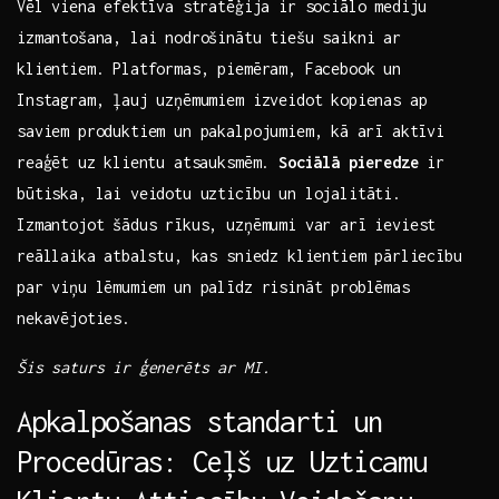
Vēl⁤ viena efektīva‍ stratēģija ir sociālo mediju
izmantošana, lai nodrošinātu tiešu saikni ar
klientiem. Platformas, piemēram, Facebook un
Instagram, ļauj uzņēmumiem izveidot kopienas ap
saviem produktiem un pakalpojumiem,⁤ kā arī aktīvi
reaģēt uz ⁤klientu atsauksmēm.
Sociālā pieredze
ir
būtiska, lai veidotu uzticību un lojalitāti.
‌Izmantojot šādus rīkus, uzņēmumi var arī ieviest
reāllaika⁤ atbalstu, kas sniedz klientiem pārliecību
par viņu lēmumiem un palīdz​ risināt problēmas
‌nekavējoties.
Šis saturs ir ģenerēts ar MI.
Apkalpošanas standarti un
Procedūras: Ceļš uz Uzticamu