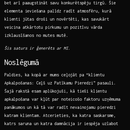
bet arī paaugstināt savu konkurētspēju ⁢tirgū. Šie
elementa ieviešana palīdz radīt atmosfēru,‌ kurā
klienti jūtas droši un novērtēti, kas savukārt
⁣veicina atkārtotu pirkumu un pozitīvu vārda
izklausīšanos no mutes mutē.
Šis saturs ir ģenerēts⁢ ar MI.
Noslēgumā
Paldies, ka kopā ar mums ceļojāt pa “klientu
Apkalpošanas: Ceļš uz Patīkamu Pieredzi” pasauli.
Šajā rakstā esam aplūkojuši, kā tieši klientu
apkalpošana var kļūt par noteicošo‌ faktoru uzņēmuma ​
panākumos un kā tā var radīt nevainojamu pieredzi
katram klientam. Atcerieties, ka katra saskarsme,​
katrs saruna un ⁤katra damnācija ir iespēja​ uzlabot