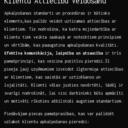
Klientu Attiecību Veidošanu
Apkalpošanas standarti ‍un procedūras ir būtisks
‍elements,kas palīdz⁤ veidot ⁢uzticamas⁤ attiecības ar
klientiem. Tie ‍nodrošina, ka katra mijiedarbība ar
klientu tiek veikta saskaņā ar noteiktiem principiem
un vērtībām, kas‌ paaugstina apkalpošanas kvalitāti. ​
Efektīva ⁣komunikācija, laipnība un atsaucība
⁣ir​ trīs
pamatprincipi, kas veicina‍ pozitīvu pieredzi.Šī
pieeja ļauj uzņēmumiem izveidot ilgtermiņa ⁢attiecības
ar klientiem, kas saistās ar⁤ uzticēšanos un
lojalitāti. Klienti vēlas justies novērtēti, ⁤tādēļ​ ir
svarīgi nodrošināt, lai visi darbinieki būtu apmācīti
un motivēti rīkoties atbilstoši augstiem standartiem.
Piedāvājam piecas​ pamatprasības, kas var palīdzēt
uzlabot klientu apkalpošanas pieredzi: