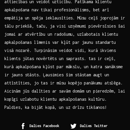
attiecības un veidot ‍uzticību. Patīkama klientu
apkalpošana nav tikai profesionālisms, bet⁤ arī
empātija un spēja ieklausīties. Mūsu ‌ceļš joprojām ir
tālu priekšā, ​taču,‌ ja visi uzņēmumi ⁤pievērsīsies šai
‌jomai ar atvērtību un radošumu, uzlabotais‍ klientu
apkalpošanas līmenis var kļūt par jaunu⁤ standartu ​
visā nozarē. Turpināsim veidot vidi, kurā‌ ikviens
klients jūtas⁢ novērtēts ​un saprasts. ‌tas ir ceļš,
kurā apkalpošana kļūst par‍ mākslu, un ⁣katra ⁤sanāksme
ir jauns stāsts. Ļausimies šim stāstam ⁤augt un
attīstīties, jo tas ir mūsu kopējo‌ panākumu atslēga.
Aicinām jūs dalīties ar savām domām un pieredzēm, lai
kopīgi uzlabotu klientu apkalpošanas kultūru.
Paldies, ka bijāt kopā, un uz drīzu​ tikšanos!
Dalies Facebook
Dalies Twitter