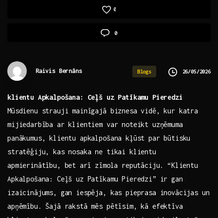
0
0
Raivis Bernāns
26/05/2026
Blogs
klientu Apkalpošana: Ceļš ​uz Patīkamu Pieredzi
Mūsdienu strauji mainīgajā biznesa vidē, kur katra
mijiedarbība ar klientiem var noteikt uzņēmuma
panākumus, klientu apkalpošana kļūst par ‍būtisku
stratēģiju, kas nosaka ne tikai klientu​
apmierinātību, bet⁣ arī zīmola reputāciju. “Klientu
Apkalpošana: Ceļš uz ‍Patīkamu Pieredzi” ir gan
izaicinājums, ‍gan iespēja, kas pieprasa inovācijas‍ un
apņēmību. Šajā rakstā mēs pētīsim, kā efektīva