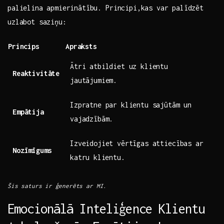
palielina‍ apmierinātību. Principi,kas var palīdzēt⁣
uzlabot saziņu:
Princips
Apraksts
Ātri atbildiet ​uz klientu
Reaktivitāte
jautājumiem.
Izpratne par klientu sajūtām ⁣un
Empātija
vajadzībām.
Izveidojiet vērtīgas attiecības ar
Nozīmīgums
katru⁢ klientu.
Šis ​saturs ⁤ir ‍ģenerēts ar MI.
Emocionālā Inteliģence Klientu