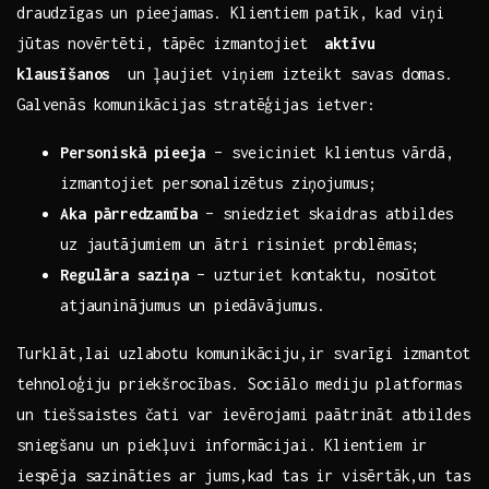
draudzīgas ‍un pieejamas. Klientiem patīk, kad viņi
jūtas novērtēti, tāpēc izmantojiet ⁢
aktīvu
klausīšanos
‍ un ļaujiet viņiem izteikt savas domas.
Galvenās komunikācijas stratēģijas ietver:
Personiskā pieeja
– sveiciniet klientus⁤ vārdā,
izmantojiet personalizētus ziņojumus;
Aka pārredzamība
– sniedziet⁢ skaidras ⁤atbildes
uz ​jautājumiem un ātri risiniet‍ problēmas;
Regulāra saziņa
– uzturiet kontaktu,⁣ nosūtot
atjauninājumus un ⁤piedāvājumus.
Turklāt,lai uzlabotu​ komunikāciju,ir‌ svarīgi izmantot
tehnoloģiju priekšrocības. Sociālo mediju platformas
un tiešsaistes čati var ievērojami paātrināt atbildes
sniegšanu un piekļuvi informācijai. Klientiem ir
⁤iespēja sazināties ar jums,kad tas ir visērtāk,un tas