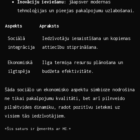
Inovāciju ieviešanu:
jāapsver modernas
tehnoloģijas un pieejas pakalpojumu uzlabošanai.
Aspekts
Apraksts
Sociālā
Iedzīvotāju⁤ iesaistīšana un kopienas
integrācija
attiecību stiprināšana.
Ekonomiskā
Ilga termiņa resursu plānošana un
⁤ilgtspēja
budžeta efektivitāte.
Šāda sociālo un ekonomisko aspektu simbioze nodrošina
⁣ne tikai ​pakalpojumu kvalitāti, bet arī pilnveido
pilsētvides dinamiku, radot pozitīvu ietekmi uz
visiem tās iedzīvotājiem.
*Šis saturs ir ģenerēts ar MI.*