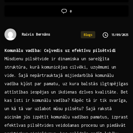
0
Raivis Bernāns
15/09/2025
Blogs
Komunālu vadība: Ceļvedis uz efektīvu pilsētvidi
Mūsdienu pilsētvide ir dinamiska un sarežģīta
struktūra, kurā komunicējas cilvēki, uzņēmumi un
vide. Šajā nepārtrauktajā⁢ mijiedarbībā komunālu
vadība kļūst ⁢par pamatu, uz kura balstās ilgtspējīgas
attīstības iespējas un ikdienas dzīves kvalitāte. Bet
⁣kas īsti ir komunālu vadība? Kāpēc ⁣tā ir tik svarīga,
un​ kā tā var‌ uzlabot mūsu pilsētu? Šajā rakstā
aicinām‍ jūs izpētīt⁢ komunālu vadības pamatus, izprast
efektīvas pilsētvides veidošanas procesu un piedāvāt