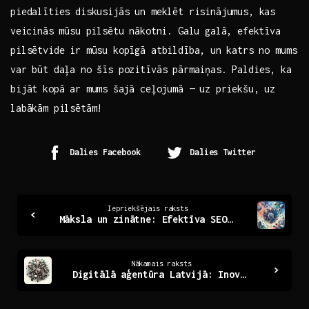
piedalīties diskusijās un meklēt risinājumus, kas
⁣veicinās mūsu pilsētu nākotni. Galu galā, efektīva
pilsētvide ir mūsu kopīgā atbildība,⁢ un katrs no mums
var būt daļa no šīs pozitīvās pārmaiņas. Paldies, ka
bijāt kopā ar mums⁤ šajā ceļojumā​ — uz priekšu, uz
labākām pilsētām!
Dalies Facebook
Dalies Twitter
Continue
Iepriekšējais raksts
Māksla un zinātne: Efektīva SEO teksta rakstīšana
Reading
Nākamais raksts
Digitālā aģentūra Latvijā: Inovācijas un iespējas tirgū