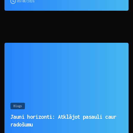
09/08/2026
0
Blogs
Jauni horizonti: Atklājot pasauli caur
radošumu