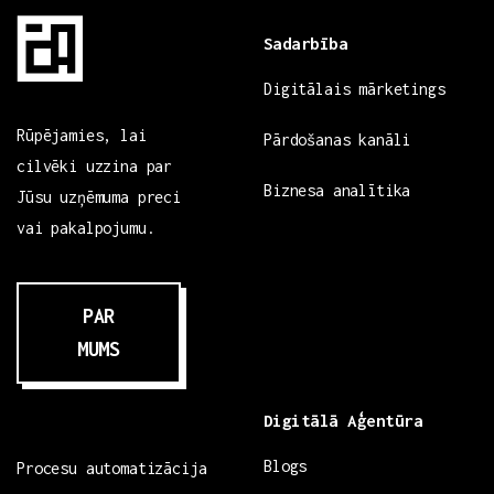
Sadarbība
Digitālais mārketings
Rūpējamies, lai
Pārdošanas kanāli
cilvēki uzzina par
Biznesa analītika
Jūsu uzņēmuma preci
vai pakalpojumu.
PAR
MUMS
Digitālā Aģentūra
Blogs
Procesu automatizācija