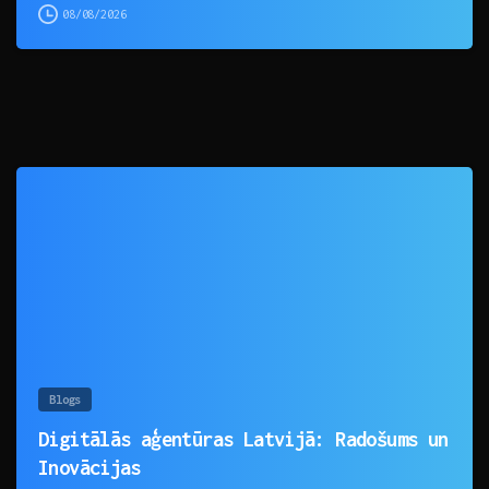
08/08/2026
0
Blogs
Digitālās aģentūras Latvijā: Radošums un
Inovācijas