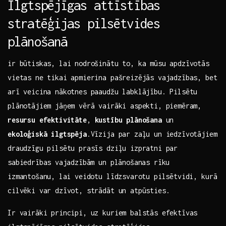
Ilgtspējīgas attīstības
stratēģijas pilsētvides
plānošanā
ir būtiskas, lai nodrošinātu to, ka mūsu apdzīvotās
vietas ‍ne tikai apmierina pašreizējās vajadzības, bet
arī veicina nākotnes paaudžu labklājību. Pilsētu​
plānotājiem jāņem vērā vairāki aspekti, ‍piemēram,
resursu efektivitāte
,
kustību plānošana
un ​
ekoloģiskā ilgtspēja
.Vīzija par zaļu un iedzīvotājiem‍
draudzīgu pilsētu prasīs dziļu izpratni par
sabiedrības⁣ vajadzībām un plānošanas rīku
izmantošanu,⁣ lai veidotu līdzsvarotu pilsētvidi, kurā
cilvēki var dzīvot, strādāt un atpūsties.
Ir vairāki principi, uz kuriem balstās efektīvas