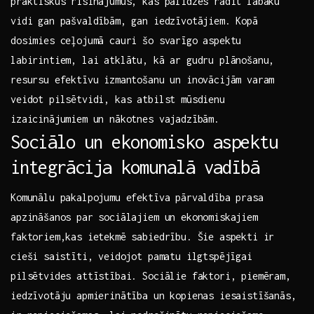
praktiskus risinājumus, kas palīdzēs radīt​ labāku
vidi gan pašvaldībām, gan iedzīvotājiem. Kopā
dosimies ceļojumā cauri šo svarīgo aspektu
labirintiem, lai atklātu, kā ar gudru plānošanu,
resursu efektīvu izmantošanu un inovācijām varam
veidot pilsētvidi, kas atbilst mūsdienu
izaicinājumiem un nākotnes vajadzībām.
Sociālo un ekonomisko aspektu
integrācija komunalā vadībā
Komunālu pakalpojumu efektīva pārvaldība prasa
apzināšanos par sociālajiem un ekonomiskajiem
faktoriem,kas ietekmē sabiedrību. Šie aspekti ir
cieši⁢ saistīti, veidojot pamatu ilgtspējīgai
pilsētvides attīstībai. Sociālie faktori, piemēram,
iedzīvotāju apmierinātība un kopienas iesaistīšanās,​