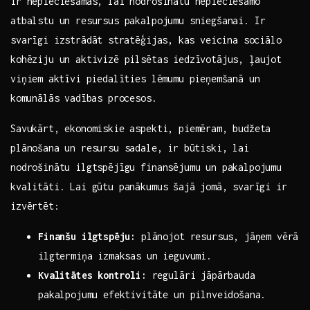
ir nepieciešamas, lai nodrošinātu nepieciešamo
atbalstu un‍ resursus pakalpojumu sniegšanai. Ir
svarīgi izstrādāt⁢ stratēģijas,⁣ kas veicina sociālo‌
kohēziju un aktivizē pilsētas iedzīvotājus, ļaujot
viņiem⁣ aktīvi piedalīties lēmumu pieņemšanā un
⁢komunālās vadības procesos.
Savukārt, ekonomiskie aspekti, piemēram, budžeta
plānošana un resursu sadale, ⁢ir būtiski, lai
nodrošinātu ilgtspējīgu finansējumu un pakalpojumu
kvalitāti.‌ Lai gūtu panākumus šajā⁣ jomā, svarīgi‌ ir
izvērtēt:
Finanšu ilgtspēju:
plānojot resursus, jāņem vērā
ilgtermiņa izmaksas un ieguvumi.
Kvalitātes‌ kontroli:
regulāri jāpārbauda
pakalpojumu efektivitāte un pilnveidošana.