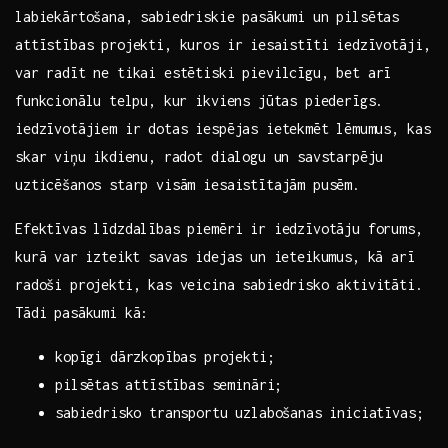
labiekārtošana, sabiedriskie pasākumi un pilsētas
attīstības projekti, kuros ir⁢ iesaistīti iedzīvotāji,
var radīt ne tikai estētiski pievilcīgu, bet arī
funkcionālu⁤ telpu, kur ikviens jūtas piederīgs.
iedzīvotājiem ir dotas iespējas ietekmēt⁤ lēmumus, kas
skar viņu⁤ ikdienu, radot‌ dialogu un savstarpēju
uzticēšanos starp visām iesaistītajām pusēm.
Efektīvas līdzdalības piemēri ir iedzīvotāju forums,
kurā var⁣ izteikt savas idejas un ieteikumus, kā arī
radoši projekti, kas veicina ‍sabiedrisko aktivitāti.
‍Tādi pasākumi ‌kā:
kopīgi dārzkopības‍ projekti;
pilsētas⁣ attīstības semināri;
sabiedrisko transportu uzlabošanas iniciatīvas;