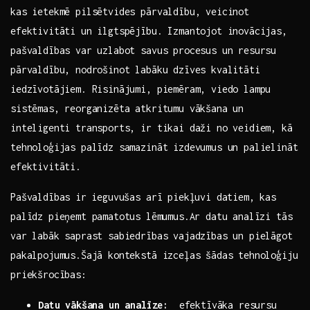
kas ietekmē pilsētvides pārvaldību, veicinot
efektivitāti un ilgtspējību.​ Izmantojot inovācijas,
pašvaldības var uzlabot savus procesus un resursu
pārvaldību, nodrošinot labāku dzīves kvalitāti
iedzīvotājiem. Risinājumi, piemēram, viedo lampu
sistēmas, reorganizēta‌ atkritumu vākšana un
inteligenti transports, ir tikai daži‌ no veidiem, kā
tehnoloģijas palīdz samazināt izdevumus un palielināt
efektivitāti.​
Pašvaldības ir⁣ ieguvušas arī piekļuvi datiem, ⁤kas
palīdz pieņemt ​pamatotus ⁢lēmumus.Ar datu analīzi tās
var labāk saprast sabiedrības vajadzības un pielāgot
pakalpojumus.Šajā kontekstā izceļas šādas tehnoloģiju
priekšrocības:
Datu vākšana un analīze:
⁣ efektīvāka resursu