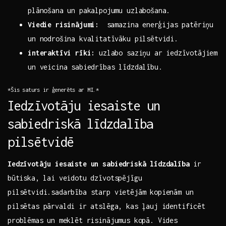
plānošana un pakalpojumu uzlabošana.
Viedie ‌risinājumi:
⁣ samazina ⁣enerģijas patēriņu
un nodrošina kvalitatīvāku pilsētvidi.
interaktīvi‍ rīki:
uzlabo saziņu ⁤ar iedzīvotājiem
un veicina sabiedrības līdzdalību.
*Šis saturs ir ģenerēts ar MI.*
Iedzīvotāju iesaiste un
sabiedriskā ⁣līdzdalība⁣
pilsētvidē
Iedzīvotāju iesaiste un sabiedriskā līdzdalība
ir
⁣būtiska, lai veidotu dzīvotspējīgu
pilsētvidi.sadarbība starp vietējām kopienām un
pilsētas pārvaldi ⁤ir atslēga, kas ļauj identificēt
problēmas ⁣un meklēt‍ risinājumus kopā. Vides