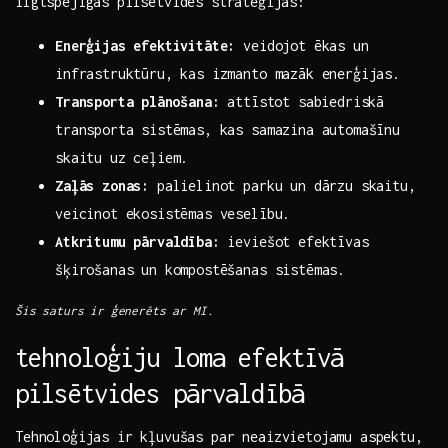
ilgtspējīgas pilsētvides⁢ stratēģijas:
Enerģijas efektivitāte:
veidojot ēkas un
infrastruktūru, kas izmanto mazāk enerģijas.
Transporta⁣ plānošana:
attīstot sabiedriskā
transporta​ sistēmas, kas samazina automašīnu
skaitu uz ceļiem.
Zaļās zonas:
palielinot parku ‍un dārzu skaitu,
veicinot ekosistēmas ‌veselību.
Atkritumu pārvaldība:
ieviešot efektīvas
‍šķirošanas un kompostēšanas sistēmas.
Šis saturs ir ​ģenerēts ar MI.
tehnoloģiju loma efektīvā
pilsētvides pārvaldībā
Tehnoloģijas ir kļuvušas par neaizvietojamu aspektu,