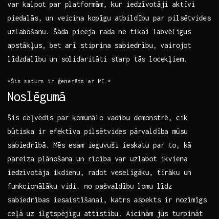
var kalpot par platformām, kur iedzīvotāji aktīvi
piedalās, un veicina kopīgu atbildību par pilsētvides
uzlabošanu.⁢ Šāda pieeja rada ne⁤ tikai‌ labvēlīgus
apstākļus,​ bet arī stiprina⁢ sabiedrību, vairojot
līdzdalību un solidaritāti starp tās locekļiem.
*Šis saturs ir ģenerēts ar MI.*
Noslēgumā
Šis ceļvedis par komunālo vadību demonstrē, cik
būtiska ir efektīva pilsētvides pārvaldība mūsu
sabiedrībā. Mēs esam ieguvuši ieskatu par to, kā
‍pareiza plānošana un rīcība var uzlabot ikviena
iedzīvotāja ikdienu, radot veselīgāku, tīrāku un
funkcionālāku vidi. no pašvaldību ⁢lomu līdz
sabiedrības ‌iesaistīšanai,‌ katrs aspekts ir nozīmīgs
ceļā ⁤uz ilgtspējīgu attīstību.​ Aicinām jūs turpināt