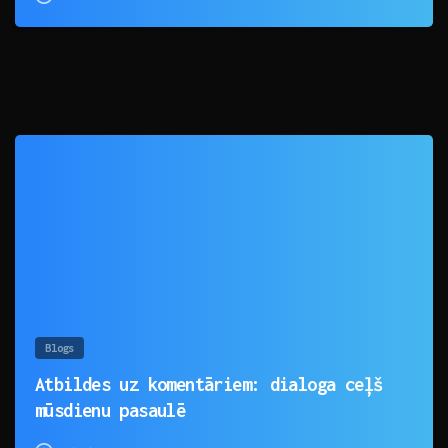
0
Blogs
Atbildes uz komentāriem: dialoga ceļš
mūsdienu pasaulē