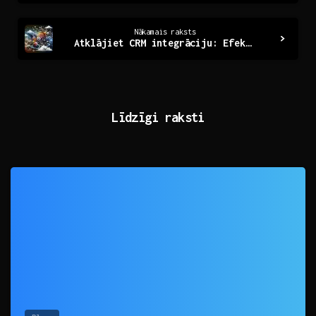
Nākamais raksts
Atklājiet CRM integrāciju: Efektivitāte un jaunas iespējas
Līdzīgi raksti
0