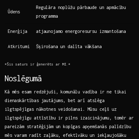
Regulāra noplūžu pārbaude un apmācību
Ūdens
programma
Enerģija
atjaunojamo energoresursu izmantošana
Atkritumi
Šķirošana un dalīta vākšana
*Šis saturs ir ģenerēts ​ar ‌MI.*
Noslēgumā
Kā mēs esam redzējuši,​ komunālu vadība ir ne tikai
dienaskārtības jautājums, bet arī atslēga
ilgtspējīgas​ nākotnes veidošanai. Mūsu ‍ceļš uz
‌ilgtspējīgu attīstību ir pilns izaicinājumu, tomēr ‍ar
pareizām stratēģijām un ⁢kopīgas apņemšanās palīdzību
mēs varam ​radīt zaļāku, ‍efektīvāku un iekļaujošāku