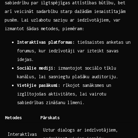
sabiedrību ⁢par ilgtspējīgas ​attīstības būtību, bet​
arī ​veicināt sadarbību starp⁤ dažādām iesaistītajām
⁤pusēm.‍ Lai uzlabotu ‍saziņu​ ar iedzīvotājiem, var
izmantot šādas metodes, piemēram:
Interaktīvas platformas:
tiešsaistes anketas un
‍forumus, kur ‌iedzīvotāji var ‌izteikt savas⁣
idejas.
Sociālie mediji:
izmantojot sociālo tīklu​
kanālus, lai ⁢sasniegtu​ plašāku ⁣auditoriju.
Vietējie pasākumi:
rīkojot sanāksmes un
izglītojošas aktivitātes,‍ lai vairotu
sabiedrības⁤ zināšanu līmeni.
Metodes
Pārskats
Uztur dialogs ar⁤ iedzīvotājiem,
Interaktīvas