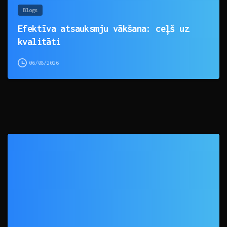
Blogs
Efektīva atsauksmju vākšana: ceļš uz
kvalitāti
06/08/2026
0