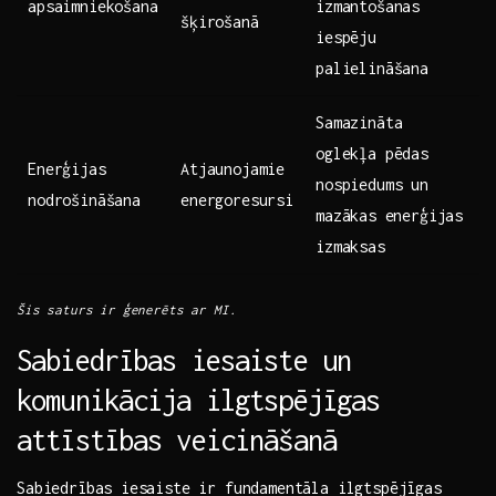
apsaimniekošana
izmantošanas
šķirošanā
‌iespēju
palielināšana
Samazināta
oglekļa pēdas ​
Enerģijas
Atjaunojamie
nospiedums un
nodrošināšana
energoresursi
mazākas ⁣enerģijas
​izmaksas
Šis ‌saturs ir ģenerēts ar MI.
Sabiedrības iesaiste un
komunikācija ‍ilgtspējīgas
attīstības veicināšanā
Sabiedrības ⁢iesaiste ir⁣ fundamentāla ilgtspējīgas‍