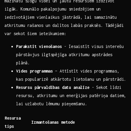
mazinātu slogu videi un ļautu ⁣resursiem izdzīvot
ilgāk. Komunālo pakalpojumu sniedzējiem​ un
iedzīvotājiem vienlaikus jāstrādā, lai samazinātu
atkritumu ⁤rašanos un dalītos ‌labās praksēs. Tādējādi
var sekot šiem ieteikumiem:
Parakstīt⁤ vienošanos
-⁢ Iesaistīt visus interešu
pārstāvjus ​ilgtspējīga atkritumu apstrādes
plānā.
Vides programmas
– Attīstīt vides programmas,
kas popularizē atkārtotu lietošanu un pārstrādi.
Resursu pārvaldības datu⁢ analīze
-⁤ Sekot līdzi
resursu, atkritumu un enerģijas‍ patēriņa datiem,
lai uzlabotu ⁣lēmumu pieņemšanu.
Resursa
Izmantošanas metode
tips