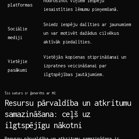
nodrošinot ⁤viņiem⁤ iespēju
platformas
iesaistīties lēmumu pieņemšanā.
Sniedz⁢ iespēju dalīties ar jaunumiem
Sociālie
un var⁢ motivēt dažādus⁣ cilvēkus
‍mediji
aktīvāk piedalīties.
Vietējās kopienas⁤ stiprināšanai un
Vietējie
izpratnes⁤ veicināšanai par
pasākumi
ilgtspējības jautājumiem.
Šis saturs ir ⁣ģenerēts ar MI.
Resursu pārvaldība un atkritumu
samazināšana: ceļš uz
ilgtspējīgu nākotni
Resursu pārvaldība un atkritumu samazināšana ir