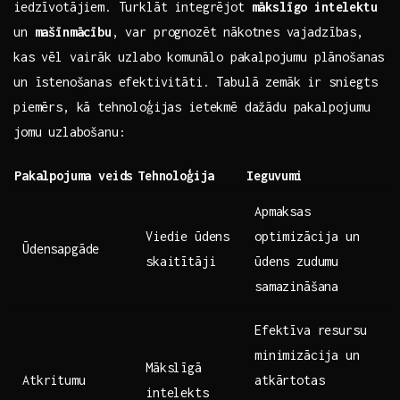
iedzīvotājiem. Turklāt integrējot
mākslīgo intelektu
un
mašīnmācību
, var prognozēt nākotnes ⁣vajadzības,
kas vēl vairāk ⁣uzlabo⁣ komunālo‌ pakalpojumu plānošanas
un īstenošanas ‌efektivitāti. Tabulā zemāk‍ ir sniegts
piemērs, kā tehnoloģijas ietekmē dažādu pakalpojumu
jomu uzlabošanu:
Pakalpojuma veids
Tehnoloģija
Ieguvumi
Apmaksas
Viedie ūdens
⁤optimizācija un
Ūdensapgāde
skaitītāji
ūdens zudumu⁢
samazināšana
Efektīva resursu
minimizācija ⁢un
Mākslīgā
Atkritumu
atkārtotas
intelekts