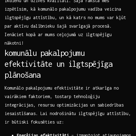
ikdienu⁣ un⁢ dzīves ⁢kvalitāti. ⁢Šajā rakstā mēs​
izpētīsim, ‍kā komunālo pakalpojumu vadība​ veicina
ilgtspējīgu attīstību, un kā katrs no mums var kļūt
par aktīvu dalībnieku šajā svarīgajā procesā.
Ienāciet kopā ar mums‌ ceļojumā uz ilgtspējīgu
nākotni!
komunālu ‌pakalpojumu
efektivitāte un ilgtspējīga
‌plānošana
Komunālo⁤ pakalpojumu efektivitāte ‍ir atkarīga no
vairākiem faktoriem, tostarp tehnoloģiju
integrācijas,⁤ resursu optimizācijas un sabiedrības
iesaistīšanas. Lai nodrošinātu ilgtspējīgu attīstību,
ir būtiski fokusēties uz:
Enerģijas efektivitāti
– izmantojot atjaunojamos