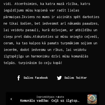
vidi. Atcerēsimies, ka katra mazā rīcība, katrs
ieguldījums mūsu kopienā var radīt ‍lielas⁢
pārmaiņas.Ikviens no ‌mums ir aicināts ⁣spēt darboties
ne tikai šodien, bet iedvesmot arī nākamās paaudzes,‌
lai veidotu pasauli, kurā dzīvojam,⁣ ar atbildību un
cieņu pret dabu.Atskatoties uz‍ mūsu sniegto⁤ ceļvedi,
⁤ceram, ka tas kalpos kā pamats turpmākiem ​soļiem ​un
iecerēm, dodot iedvesmu un rīkus, lai veidotu
ilgtspējīgu ​un harmonisku dzīvi mūsu komunālās
telpās. turpināsim šo ceļu kopā!
Dalies Facebook
Dalies Twitter
Continue
Iepriekšējais raksts
Komunālu vadība: Ceļš uz ilgtspējīgu kopienu attīstību
Reading