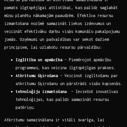
pamats ‌ilgtspējīgai attīstībai, kas palīdz ​saglabāt
mūsu planētu nākamajām ⁣paaudzēm. ⁤Efektīva resursu
izmantošana nozīmē samazināt⁣ liekos izdevumus⁤ un
veicināt efektīvāku ‍darbu visās ⁢komunālo pakalpojumu
jomās.‍ Uzņēmumi un pašvaldības var sekot dažiem​
principiem,​ lai uzlabotu resursu pārvaldību:
Izglītība​ un apmācība
– Piemērojot apmācību
programmas, kas veicina ilgtspējīgas prakses.
Atkritumu šķirošana
– Veicinot​ izglītošanu par
atkritumu ‌šķirošanu un pārstrādi visās kopienās.
tehnoloģiju izmantošana
⁢ – Ieviešot inovatīvas
tehnoloģijas, kas palīdz⁢ samazināt resursu
⁤patēriņu.
Atkritumu samazināšana ​ir vitāli ⁤svarīga, lai