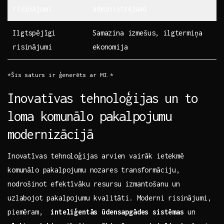
risinājumi
administrējami
Ilgtspējīgi
Samazina izmešus, ilgtermiņa
risinājumi
ekonomija
*Šis​ saturs ‌ir ģenerēts ar MI.*
Inovatīvas tehnoloģijas ⁤un to
loma komunālo pakalpojumu ​
modernizācijā
Inovatīvas tehnoloģijas arvien ‍vairāk ietekmē
komunālo​ pakalpojumu ‌nozares‌ transformāciju,
nodrošinot efektīvāku ‍resursu izmantošanu un
uzlabojot ‍pakalpojumu⁣ kvalitāti. Moderni risinājumi,
piemēram, ​
inteliģentās ūdensapgādes sistēmas
⁢un