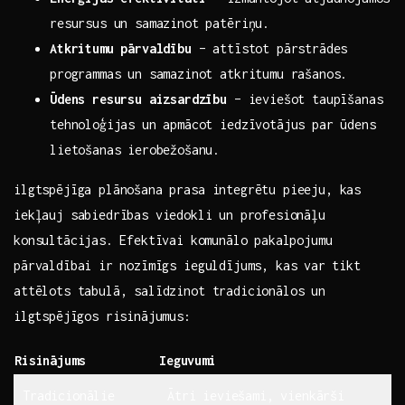
resursus un samazinot patēriņu.
Atkritumu pārvaldību
– attīstot pārstrādes
programmas un samazinot atkritumu rašanos.
Ūdens resursu aizsardzību
– ieviešot taupīšanas
tehnoloģijas un apmācot iedzīvotājus par⁣ ūdens
lietošanas ierobežošanu.
ilgtspējīga plānošana prasa integrētu pieeju, kas
iekļauj sabiedrības viedokli un ⁤profesionāļu
konsultācijas. ⁤Efektīvai ⁢komunālo pakalpojumu
pārvaldībai ir⁤ nozīmīgs ieguldījums,‍ kas⁤ var tikt
‍attēlots tabulā, salīdzinot tradicionālos un
⁣ilgtspējīgos risinājumus:
Risinājums
Ieguvumi
Tradicionālie
Ātri ieviešami, vienkārši