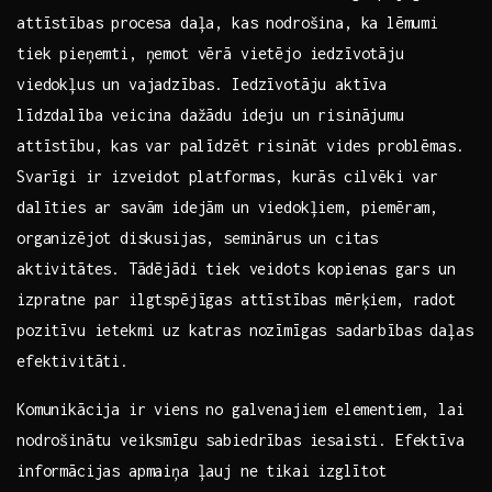
attīstības procesa daļa, kas nodrošina, ka ⁢lēmumi
tiek pieņemti, ņemot‍ vērā vietējo iedzīvotāju
viedokļus un vajadzības. Iedzīvotāju aktīva
līdzdalība veicina dažādu ideju un risinājumu
attīstību, kas⁢ var palīdzēt‍ risināt ‍vides problēmas.
Svarīgi ⁢ir izveidot platformas,​ kurās cilvēki ⁤var
dalīties ar ‍savām ‍idejām ​un viedokļiem, piemēram,
organizējot ⁣diskusijas, seminārus un citas
aktivitātes. ⁣Tādējādi tiek veidots kopienas gars un
izpratne par ilgtspējīgas attīstības mērķiem,‌ radot⁢
pozitīvu ietekmi uz katras nozīmīgas sadarbības daļas
efektivitāti.
Komunikācija ir⁣ viens‍ no galvenajiem elementiem, ⁣lai
‍nodrošinātu‌ veiksmīgu ​sabiedrības iesaisti. Efektīva
informācijas apmaiņa ļauj⁢ ne tikai⁤ izglītot