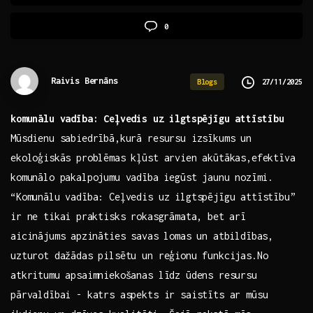
0
Raivis Bernāns
27/11/2025
Blogs
komunālu vadība:​ Ceļvedis uz ilgtspējīgu ⁣attīstību
Mūsdienu sabiedrībā,kurā resursu izsīkums un⁣
ekoloģiskās problēmas kļūst arvien akūtākas,efektīva⁤
komunālo pakalpojumu vadība⁣ iegūst jaunu nozīmi.
“Komunālu vadība: Ceļvedis uz ilgtspējīgu attīstību”
‍ir ne tikai ⁤praktisks rokasgrāmata, ​bet arī
aicinājums⁤ apzināties savas lomas un atbildības,⁢
uzturot dažādas pilsētu un​ reģionu funkcijas.No
atkritumu apsaimniekošanas līdz ūdens resursu‌
pārvaldībai ​- katrs aspekts ir saistīts ar ‌mūsu