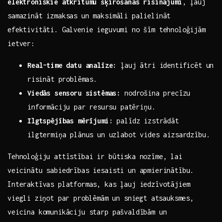
elektroniskie atkritumu⁤ šķirošanas risinājumi
,⁢ ļauj ​
samazināt ‌izmaksas un maksimāli palielināt
efektivitāti. Galvenie ieguvumi no šīm tehnoloģijām
ietver: ​
Real-time datu analīze:
ļauj ātri identificēt un
⁤risināt ‍problēmas.
Viedās sensoru sistēmas:
nodrošina ​precīzu
informāciju par ⁣resursu⁢ patēriņu.
Ilgtspējības mērījumi:
palīdz ‍izstrādāt
ilgtermiņa plānus un ‍uzlabot vides​ aizsardzību.
Tehnoloģiju attīstībai ir ‌būtiska nozīme, lai
veicinātu ​sabiedrības iesaisti un​ apmierinātību.⁤
Interaktīvas platformas, kas ļauj‍ iedzīvotājiem
viegli⁣ ziņot par problēmām ⁣un sniegt atsauksmes,
veicina komunikāciju starp pašvaldībām un