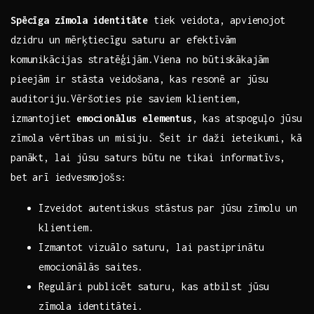
Spēcīga zīmola identitāte
⁢tiek ⁤veidota, apvienojot
dzidru⁢ un mērķtiecīgu saturu ar efektīvām
komunikācijas ⁤stratēģijām.Viena no ‍būtiskākajām⁤
pieejām ir ⁢stāsta‌ veidošana, kas ⁣resonē ⁣ar jūsu‌
auditoriju.Vēršoties pie saviem⁣ klientiem,
izmantojiet‍
emocionālus elementus
, kas ⁣atspoguļo jūsu
zīmola vērtības un misiju. Šeit ir daži ieteikumi,⁢ kā
panākt, lai jūsu‌ saturs būtu ne tikai informatīvs,
bet arī⁤ iedvesmojošs:
Izveidot autentiskus stāstus par jūsu zīmolu un
klientiem.
Izmantot vizuālo saturu, lai pastiprinātu ​
emocionālās‍ saites.
Regulāri ⁣publicēt saturu, kas atbilst jūsu⁣
zīmola identitātei.