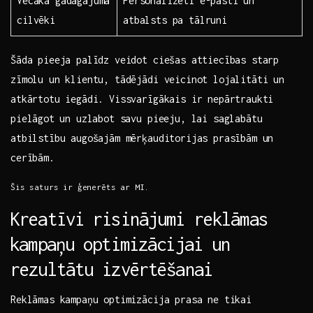
Vecāka gadagājuma‍
Personalizēti e-pasti un⁢
cilvēki
atbalsts pa ‌tālruni
Šāda pieeja palīdz veidot ciešas attiecības starp
zīmolu un klientu, tādējādi veicinot lojalitāti un
atkārtotu iegādi. Vissvarīgākais ir nepārtraukti
‍pielāgot⁢ un uzlabot savu ​pieeju, lai saglabātu
atbilstību augošajām mērķauditorijas prasībām un
‍cerībām.
Šis saturs ir ģenerēts ar MI.
Kreatīvi risinājumi reklāmas
⁣kampaņu‍ optimizācijai un⁤
rezultātu ‍izvērtēšanai
Reklāmas kampaņu optimizācija prasa ne tikai ​