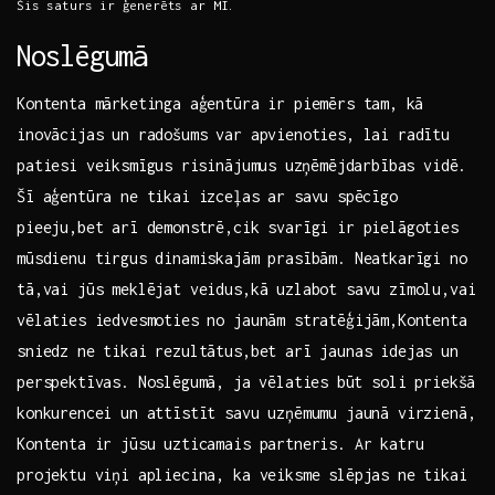
Šis saturs⁢ ir ģenerēts​ ar MI.
Noslēgumā
Kontenta mārketinga ‌aģentūra ir piemērs‍ tam,⁤ kā
inovācijas‌ un radošums var apvienoties, lai ​radītu
patiesi veiksmīgus ⁢risinājumus⁣ uzņēmējdarbības⁤ vidē.
Šī aģentūra‍ ne tikai izceļas ar savu⁣ spēcīgo
pieeju,bet arī demonstrē,cik svarīgi ir pielāgoties
mūsdienu tirgus dinamiskajām prasībām. ​Neatkarīgi no
tā,vai jūs meklējat ​veidus,kā uzlabot savu zīmolu,vai
vēlaties iedvesmoties no jaunām stratēģijām,Kontenta
sniedz ne‌ tikai rezultātus,bet arī jaunas‍ idejas un
perspektīvas. Noslēgumā, ja ⁢vēlaties⁢ būt soli‌ priekšā
‌konkurencei un attīstīt savu uzņēmumu jaunā virzienā,
Kontenta ir​ jūsu uzticamais partneris. Ar katru
projektu viņi apliecina, ka veiksme slēpjas ne⁤ tikai