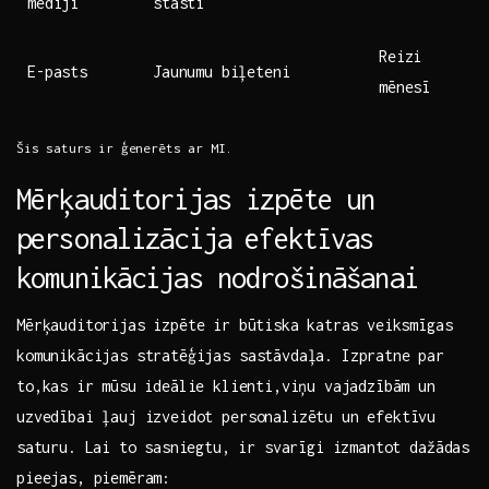
mediji
stāsti
Reizi
E-pasts
Jaunumu​ biļeteni
mēnesī
Šis saturs ‌ir ģenerēts ar MI.
Mērķauditorijas izpēte‌ un
personalizācija⁣ efektīvas
komunikācijas nodrošināšanai
Mērķauditorijas izpēte ⁢ir būtiska ⁤katras veiksmīgas
komunikācijas stratēģijas sastāvdaļa.​ Izpratne par
to,kas ⁤ir mūsu ideālie ⁢klienti,viņu vajadzībām un
uzvedībai ļauj izveidot personalizētu un efektīvu
⁣saturu. ‌Lai⁢ to sasniegtu, ⁢ir svarīgi izmantot‌ dažādas
pieejas, piemēram: