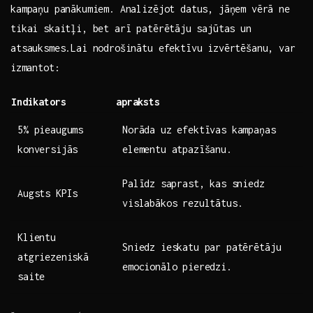
kampaņu panākumiem. Analizējot datus, jāņem vērā ne
tikai skaitļi, bet arī patērētāju ⁢sajūtas un
atsauksmes.Lai nodrošinātu efektīvu izvērtēšanu, var
⁤izmantot:
Indikators
apraksts
5% ‌pieaugums
Norāda uz‌ efektīvas kampaņas
‌konversijās
elementu atpazīšanu.
Palīdz⁢ saprast, kas sniedz
Augsts KPIs
‍vislabākos rezultātus.
Klientu
Sniedz ieskatu par patērētāju
atgriezeniskā
emocionālo pieredzi.
saite