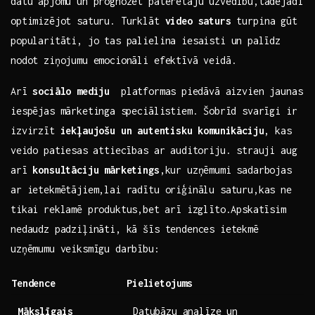
datu apjomu ‌un prognozēt patērētāju uzvedību,tādējādi
optimizējot‌ saturu. Turklāt
video saturs
turpina​ gūt
popularitāti, jo tas palielina iesaisti un ⁣palīdz
nodot ziņojumu emocionāli efektīvā veidā.
Arī
sociālo mediju
‍ platformas⁢ piedāvā aizvien jaunas
iespējas mārketinga ⁣speciālistiem. Šobrīd svarīgi ir
izvirzīt
iekļaujošu un ⁢autentisku komunikāciju
, kas
⁢veido patiesas attiecības ar‍ auditoriju. strauji ​aug​
arī
konsultāciju mārketings
,kur uzņēmumi⁢ sadarbojas
ar ietekmētājiem,lai radītu oriģinālu saturu,kas ne⁤
tikai reklamē produktus,bet⁣ arī izglīto.Apskatīsim
nedaudz padziļināti,‍ kā šīs tendences‍ ietekmē
uzņēmumu veiksmīgu ‌darbību:
Tendence
Pielietojums
Mākslīgais
Datubāzu analīze un