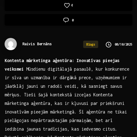
0
0
Raivis Bernāns
08/10/2025
Blogs
Kontenta mārketinga aģentūra: Inovatīvas⁤ pieejas
veiksmei
Mūsdienu digitālajā pasaulē, kur konkurence
ir⁤ sīva​ un uzmanība ir dārgākā prece, uzņēmumiem ir
jāatklāj jauni​ un radoši veidi, kā sasniegt savus
‌mērķus. ⁣Tieši šajā‍ kontekstā izceļas Kontenta
mārketinga ⁣aģentūra,⁣ kas ir kļuvusi⁢ par⁢ priekšruni
inovatīvām pieejām mārketingā. Šī aģentūra ne tikai
pielāgojas nepārtrauktajām pārmaiņām, bet arī ​
iedibina jaunas tradīcijas, ⁣kas iedvesmo citus.