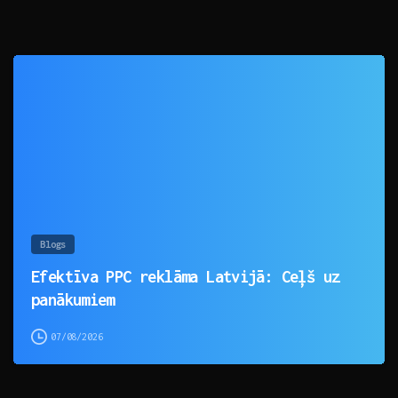
0
Blogs
Efektīva PPC reklāma Latvijā: Ceļš uz
panākumiem
07/08/2026