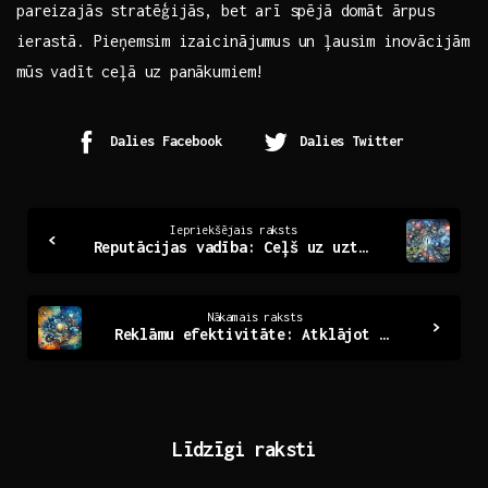
pareizajās⁣ stratēģijās, bet⁣ arī spējā ‍domāt ārpus
ierastā. Pieņemsim izaicinājumus ⁢un ļausim inovācijām
mūs vadīt ceļā uz ⁤panākumiem!
Dalies Facebook
Dalies Twitter
Continue
Iepriekšējais raksts
Reputācijas vadība: Ceļš uz uzticamu zīmolu un panākumiem
Reading
Nākamais raksts
Reklāmu efektivitāte: Atklājot panākumu atslēgas
Līdzīgi raksti