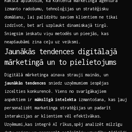
Rakstā aplūkosim,⁣ kā Kontenta mārketinga aģentūra
izmanto radošumu, tehnoloģijas un ​stratēģisku
domāšanu, ‌lai palīdzētu saviem klientiem ne tikai⁣
izdzīvot, bet ‍arī uzplaukt ⁤dinamiskajā tirgū.
Sniegsim ieskatu ⁣viņu metodēs un ⁤pieejās, kas
‍neapšaubāmi zina⁣ ceļu uz veiksmi.
Jaunākās tendences ‌digitālajā
mārketingā un to ⁤pielietojums
Digitālā mārketinga⁤ ainava​ strauji mainās, un
jaunākās tendences
sniedz uzņēmumiem iespējas
izcelties konkurencē. Viens no ⁣svarīgākajiem
aspektiem ir
mākslīgā intelekta
izmantošana, kas ļauj
personalizēt marketinga stratēģijas‍ un padarīt‍
interakcijas ar klientiem vēl ​efektīvākas.
Uzņēmumi,kas⁣ integrē AI rīkus,spēj analizēt milzīgu