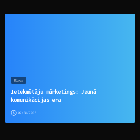
0
Blogs
Ietekmētāju mārketings: Jaunā
komunikācijas era
07/08/2026