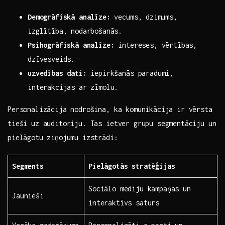
Demogrāfiskā analīze:
vecums,⁤ dzimums,
izglītība, nodarbošanās.
Psihogrāfiskā analīze:
intereses, vērtības,
dzīvesveids.
uzvedības dati:
iepirkšanās paradumi,
interakcijas​ ar ​zīmolu.
Personalizācija nodrošina, ka komunikācija ir vērsta
tieši uz auditoriju. Tas‌ ietver grupu segmentāciju un
pielāgotu ziņojumu izstrādi:
Segments
Pielāgotās stratēģijas
Sociālo mediju kampaņas un
Jaunieši
‍interaktīvs saturs