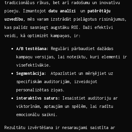
tradicionālus‍ rīkus, bet arī radošumu un inovatīvu
‍pieeju.‍ Izmantojot
datu ⁣analīzi
⁣ un
patērētāju
⁢uzvedību
, mēs varam⁤ izstrādāt ⁣pielāgotus risinājumus,
kas palīdz sasniegt augstāku ROI. Daži efektīvi
veidi, kā optimizēt kampaņas, ir:
A/B testēšana:
Regulāri⁢ pārbaudiet dažādas
kampaņu versijas, ​lai noteiktu, kuri‌ elementi ir
visefektīvākie.
Segmentācija:
⁤ Atpazīstiet‌ un mērķējiet uz
specifiskām auditorijām, izveidojot
⁤personalizētas‌ ziņas.
interaktīvs saturs:
Iesaistiet auditoriju ar
viktorīnām, aptaujām un spēlēm,⁣ lai radītu
emocionālu saikni.
Rezultātu izvērtēšana ir nesaraujami saistīta⁢ ar