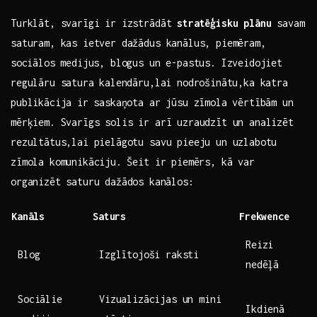
Turklāt, svarīgi ir izstrādāt
stratēģisku plānu
savam‍
saturam, kas ietver ​dažādus kanālus, piemēram,
⁣sociālos medijus, blogus un e-pastus. Izveidojiet
regulāru‍ satura ⁢kalendāru,lai nodrošinātu,ka katra
publikācija ir ⁤saskaņota ar‍ jūsu‍ zīmola vērtībām⁤ un
mērķiem. Svarīgs solis ir arī uzraudzīt un analizēt
rezultātus,lai pielāgotu savu pieeju un uzlabotu
zīmola komunikāciju.⁤ Šeit ir piemērs, kā var ​
organizēt saturu dažādos ⁢kanālos: ⁤
Kanāls
Saturs
Frekwence
Reizi
Blog
Izglītojoši raksti
nedēļā
Sociālie
Vizualizācijas un mini
Ikdienā