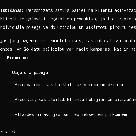
aistīšanās:
Personizēts saturs palielina klientu aktivizāc
Klienti ir gatavāki iegādāties ⁣produktus, ja tie ir pielā
ndividuāla pieeja veido uzticību un ‍atkārtotu pirkumu ies
ijas ļauj uzņēmumiem izmantot ​rīkus, kas automātiski anal
erences. Ar šo datu palīdzību var radīt kampaņas, kas ir ⁤n
as.
Piemēram:
Uzņēmuma pieeja
Piedāvājumi, ⁣kas balstīti ‍uz vecumu un‍ dzimumu.
Produkti, kas atbilst klientu hobijiem⁣ un aizrauša
Atlaides un akcijas par ⁣iepriekšējiem pirkumiem.
ts ar MI.