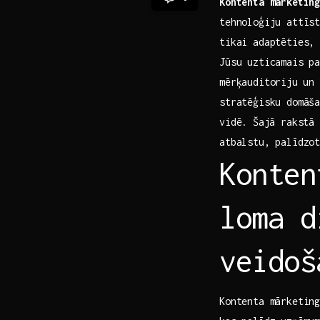
Kontenta mārketin
tehnoloģiju attīst
tikai adaptēties, 
Jūsu uzticamais p
mērķauditoriju ⁢un
stratēģisku domāša
vidē.⁣ Šajā‌ rakst
atbalstu, palīdzot
Konten
loma d
veidoš
Kontenta mārketing