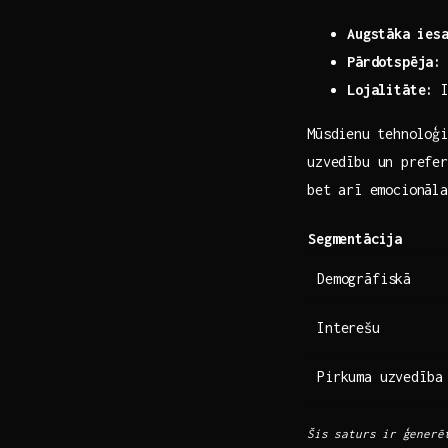
Augstāka ⁣ies
Pārdotspēja:
Lojalitāte:
I
Mūsdienu ⁣tehnoloģ
uzvedību‍ un ⁣pref
bet ⁣arī emocionāl
Segmentācija
Demogrāfiskā
Interešu
Pirkuma uzvedība
Šis‍ saturs⁢ ir ģenerē