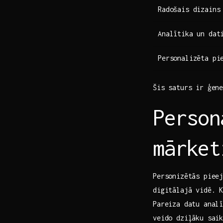
Radošais‌ dizains
Analītika un dat
Personalizēta pi
Šis saturs ir ģene
Person
mārket
Personizētās pieej
‍digitālajā vidē. K
Pareiza‌ datu ‍ana
veido dziļāku sai