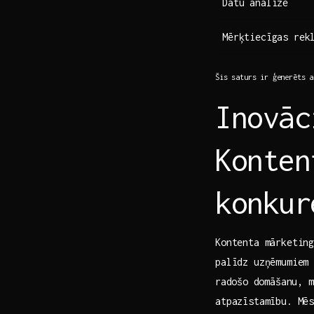
Datu analīze
Mērķtiecīgas rek
Šis saturs ir ģenerēts a
Inovāc
Konten
konkur
Kontenta mārketing
palīdz uzņēmumiem 
⁢radošo⁢ domāšanu,
atpazīstamību. Mēs