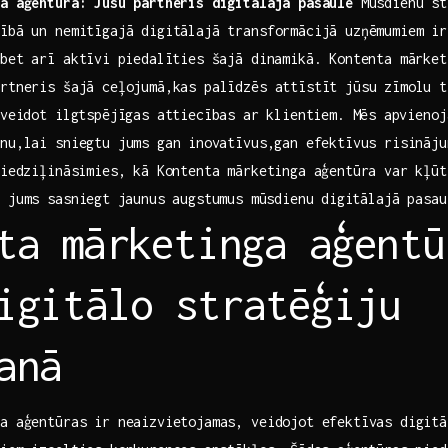
ga aģentūra: Jūsu partneris digitālajā pasaulē
Mūsdienu st
ībā‌ un nemitīgajā digitālajā transformācijā uzņēmumiem i
bet arī aktīvi ⁤piedalīties šajā dinamikā. Kontenta mārket
artneris šajā ceļojumā,kas palīdzēs attīstīt jūsu zīmolu t
 veidot ilgtspējīgas attiecības ar ⁤klientiem. Mēs ⁢apvienoj
nu,lai‍ sniegtu jums gan ⁢inovatīvus,gan efektīvus risināj
ā iedziļināsimies, kā Kontenta‍ mārketinga aģentūra‌ var kļū
 jums sasniegt⁣ jaunus augstumus ⁢mūsdienu⁣ digitālajā pasau
ta⁤ mārketinga aģentūr
igitālo stratēģiju⁣
anā
a aģentūras ir neaizvietojamas, veidojot‌ efektīvas digit