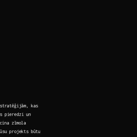
stratēģijām, kas⁣
as pieredzi un
cina zīmola⁢
ūsu projekts būtu ​