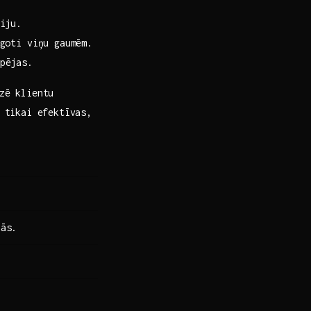
iju.
goti viņu gaumēm.
pējas.
izē klientu
e tikai efektīvas,
nās.