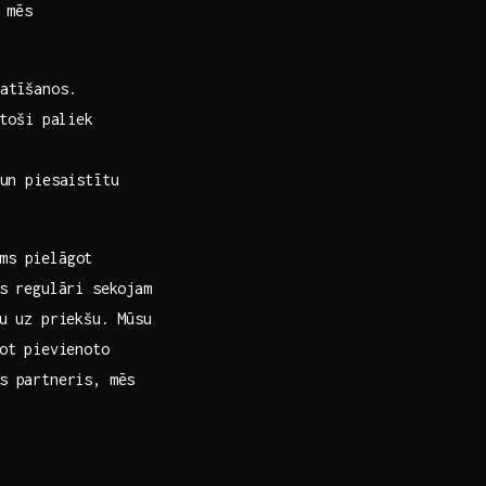
⁣mēs
atīšanos.
toši ‍paliek
un piesaistītu
ms pielāgot
 ‍regulāri‌ sekojam
lu uz priekšu. Mūsu
ot ⁤pievienoto
ms partneris, mēs