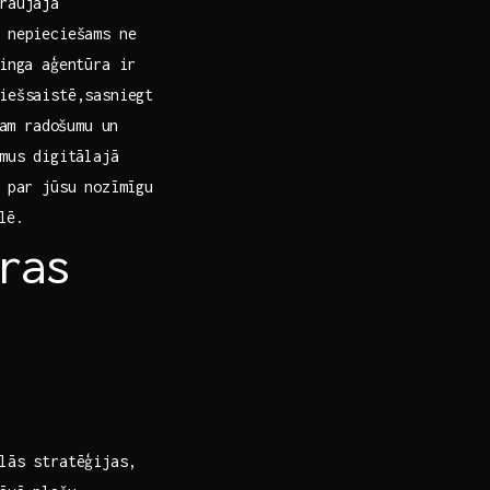
raujajā
r nepieciešams ne
inga aģentūra ir⁣
iešsaistē,sasniegt
am ‌radošumu un
umus digitālajā
t par jūsu nozīmīgu
lē.
as⁢
ālās stratēģijas,