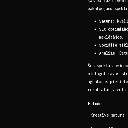
kas palīdz uzņēmum
pakalpojumu⁤ spektr
Saturs:
Kvali
SEO optimizā
meklētājos.
Sociālie tīk
Analīze:
​Datu
Šo ⁢aspektu apvien
pielāgot ​savas st
aģentūras pielieto
rezultātus,vienlai
Metode
Kreatīvs saturs