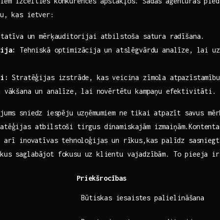
iem izcelties ​konkurences ⁢apstākļos. Šādas ​aģentūras pie
u, kas‍ ietver:
tatīva ⁣un mērķauditorijai atbilstoša satura radīšana.
cija:
Tehniskā optimizācija⁣ un atslēgvārdu analīze, lai uz
li:
Stratēģijas izstrāde, kas veicina zīmola atpazīstamību 
 vākšana un​ analīze, ⁢lai⁣ novērtētu kampaņu efektivitāti.
ojums sniedz⁤ iespēju uzņēmumiem⁣ ne tikai atpazīt⁢ savus mē
ratēģijas atbilstoši tirgus dinamiskajām ‍izmaiņām.Kontent
⁢ arī ⁢inovatīvas tehnoloģijas un rīkus,kas palīdz sasnieg
kus saglabājot fokusu uz ⁣klientu vajadzībām. To pieeja ir
Priekšrocības
Būtiskas iesaistes palielināšana