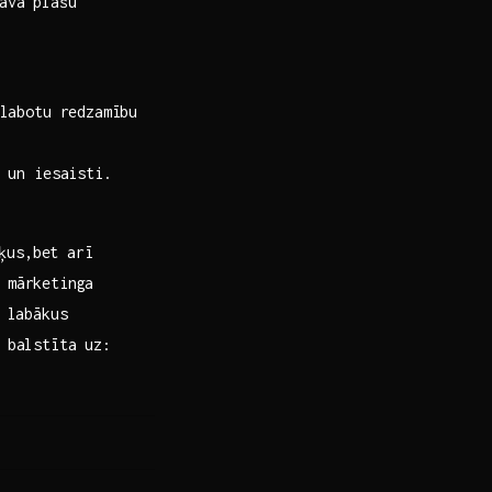
dāvā plašu
labotu redzamību​
⁣un iesaisti.
rķus,bet arī
a mārketinga
t labākus
​ balstīta uz: