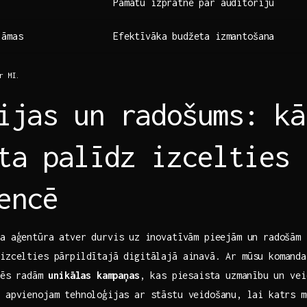
Pamatu izpratne‌ par auditoriju
lāmas
Efektīvāka budžeta izmantošana
r MI.
ijas un radošums: kā
ta palīdz izcelties
encē
a aģentūra atver durvis uz ⁢inovatīvām pieejām‍ un radošām 
izcelties‌ pārpildītajā digitālajā ainavā. Ar‌ mūsu komand
 mēs radām
unikālas kampaņas
, kas piesaista​ uzmanību⁤ un​ vei
 ‍apvienojam tehnoloģijas ar ‌stāstu veidošanu, ⁤lai katrs m