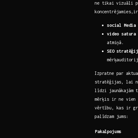
ne tikai⁤ vizuāli 
koncentrējamies,i
social Media
video satura 
atmiņā.
SEO stratēģi
mērķauditori
Izpratne par aktua
stratēģijas, ⁤lai 
līdzi jaunākajām t
mērķis ir ne vien 
vērtību, kas ir‌ g
palīdzam jums:
Pakalpojums