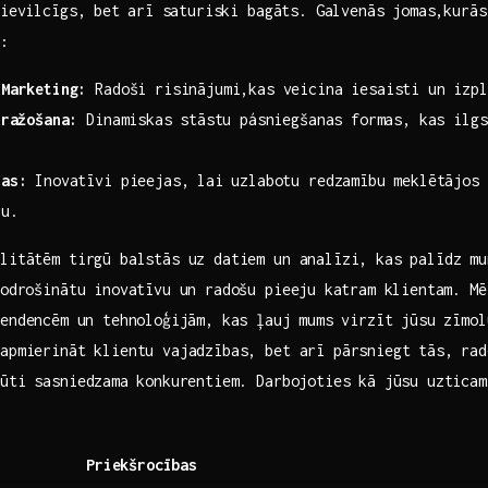
pievilcīgs, ⁢bet arī ⁣saturiski bagāts. Galvenās jomas,kurās 
r:
 Marketing:
Radoši risinājumi,kas veicina iesaisti un izpl
⁣ražošana:
Dinamiskas ⁤stāstu pásniegšanas formas, kas ilgs
jas:
Inovatīvi pieejas, ⁤lai uzlabotu redzamību meklētājos 
ju.
litātēm tirgū balstās uz datiem un analīzi, kas ​palīdz mu
nodrošinātu inovatīvu un radošu pieeju⁤ katram klientam. Mēs
endencēm ⁣un ‍tehnoloģijām, kas ļauj⁢ mums virzīt jūsu zīmo
apmierināt‍ klientu vajadzības, bet arī pārsniegt⁢ tās, rad
rūti sasniedzama ⁣konkurentiem. Darbojoties kā jūsu‌ uztica
Priekšrocības