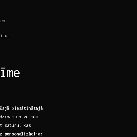
iem.
riju.
īme
 šajā piesātinātajā
zībām un⁢ vēlmēm.⁣
ot saturu, kas
dz personalizācija: