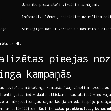
Uzmanību piesaistoši vizuāli risinājumi.
i
Informatīvi lēmumi, balstoties uz‌ reāliem dat
eeja
Stratēģijas,kas ir vērstas uz konkrēto audito
rēts ‍ar MI.
alizētas pieejas ‍noz
inga kampaņās
as ieviešana⁣ mārketinga kampaņās ‍ļauj zīmoliem izcelties
lienti gaida ⁤individuālu attieksmi, kas atbilst ⁣viņu⁢ vajad
līze un mērķauditorijas segmentācija sniedz iespēju pielāg
kni ar patērētājiem.
Šeit ir dažas priekšrocības,⁣ ko snie