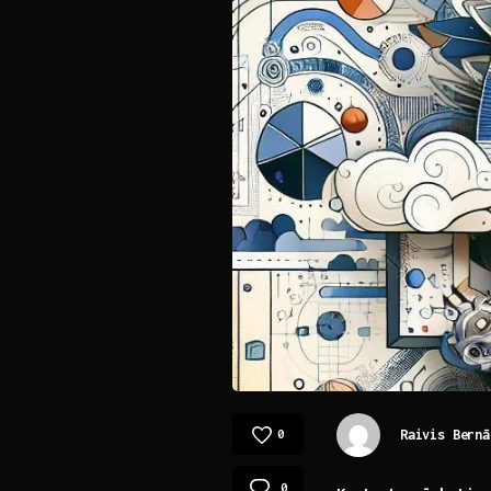
Raivis Bernā
0
0