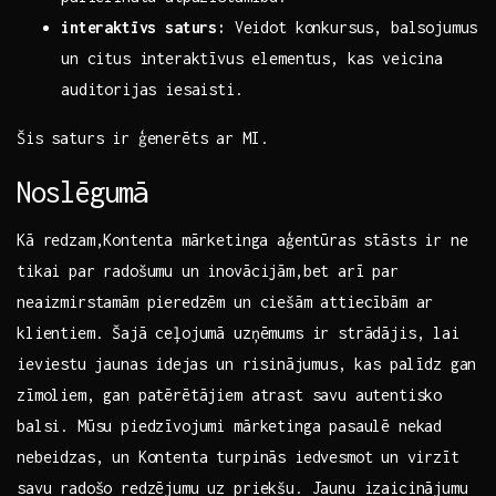
interaktīvs saturs:
Veidot konkursus,‌ balsojumus
un citus interaktīvus‌ elementus, kas veicina
auditorijas iesaisti.
Šis saturs ir ģenerēts ar MI.
Noslēgumā
Kā redzam,Kontenta⁣ mārketinga aģentūras stāsts ir ⁢ne
tikai par radošumu un‍ inovācijām,bet arī par ​
neaizmirstamām ​pieredzēm un ciešām attiecībām ar
klientiem. Šajā ceļojumā uzņēmums ‍ir strādājis, lai
ieviestu⁢ jaunas⁤ idejas ‌un risinājumus, kas palīdz gan
zīmoliem, gan patērētājiem atrast savu autentisko
balsi. Mūsu piedzīvojumi mārketinga pasaulē ‍nekad‍
nebeidzas, un Kontenta turpinās ​iedvesmot ⁢un ​virzīt‌
savu radošo redzējumu uz priekšu. Jaunu ‍izaicinājumu