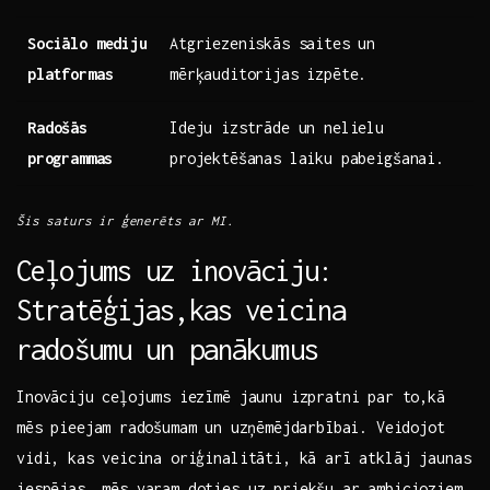
Sociālo mediju
Atgriezeniskās saites un
platformas
mērķauditorijas izpēte.
Radošās
Ideju izstrāde un nelielu
⁣programmas
projektēšanas​ laiku pabeigšanai.
Šis saturs ir ģenerēts ‌ar MI.
Ceļojums ‌uz inovāciju:
Stratēģijas,kas ⁤veicina⁣
radošumu un panākumus
Inovāciju ceļojums ⁤iezīmē jaunu izpratni par‍ to,kā
mēs pieejam⁤ radošumam un ⁢uzņēmējdarbībai. ​Veidojot
vidi, kas ⁣veicina oriģinalitāti, kā arī atklāj​ jaunas⁤
iespējas, ​mēs varam doties uz priekšu ar ambicioziem