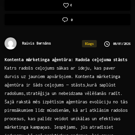
0
0
Raivis Bernāns
08/01/2026
Blogs
Kontenta mārketinga‌ aģentūra: Radoša ceļojuma stāsts
Katrs⁣ radošs ceļojums sākas ar ⁣ideju, kas paver⁢
durvis uz jauniem apvāršņiem. ⁤Kontenta mārketinga
aģentūra ir šāds ‌ceļojums — stāsts,kurā saplūst
radošums,stratēģija⁤ un nebeidzama vēlēšanās radīt.
Šajā ⁢rakstā mēs ‍izpētīsim aģentūras evolūciju no tās
pirmsākumiem līdz mūsdienām, ​kā arī atklāsim radošos
procesus, kas palīdz veidot ‌unikālas un efektīvas
mārketinga kampaņas. Iespējams, jūs atradīsiet