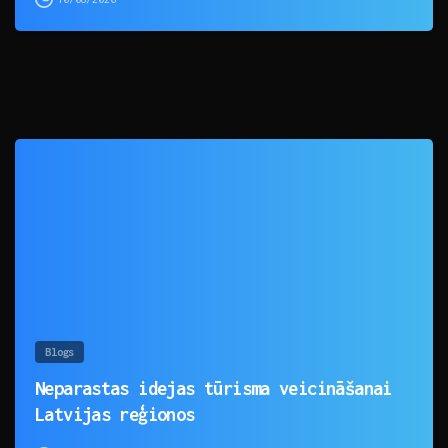
0
Blogs
Neparastas idejas tūrisma veicināšanai
Latvijas reģionos