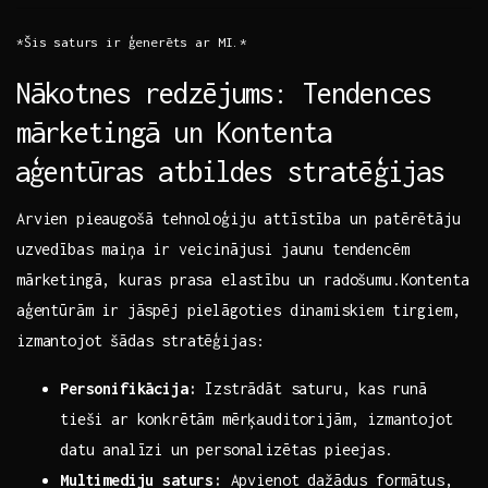
*Šis saturs ir ģenerēts ar MI.*
Nākotnes ​redzējums: Tendences
mārketingā un Kontenta
⁢aģentūras atbildes stratēģijas
Arvien pieaugošā tehnoloģiju attīstība un patērētāju
⁤uzvedības maiņa ir veicinājusi jaunu tendencēm
mārketingā, ⁤kuras prasa elastību un radošumu.Kontenta
⁤aģentūrām ir jāspēj pielāgoties ‌dinamiskiem‍ tirgiem,
izmantojot šādas​ stratēģijas:
Personifikācija:
Izstrādāt⁢ saturu, kas⁢ runā
tieši ar ‍konkrētām mērķauditorijām, izmantojot
datu analīzi un personalizētas pieejas.
Multimediju saturs:
⁤Apvienot‍ dažādus formātus,