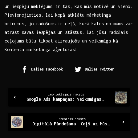
un iespēju meklējumi ir tas,⁢ kas⁢ mūs ⁤motivē un vieno.
Pievienojieties, ⁤lai ⁣kopā atklātu mārketinga
brīnumus, jo radošums ir ceļš, kurā katrs no mums ‌var⁢
atrast savas iespējas un stāstus. Lai jūsu radošais
ceļojums ⁢būtu tikpat ‍aizraujošs un ⁤veiksmīgs kā
Kontenta mārketinga aģentūras!
Dalies Facebook
Dalies Twitter
Continue
Iepriekšējais raksts
Google Ads kampaņas: Veiksmīgas stratēģijas un noslēpumi
Reading
Nākamais raksts
Digitālā Pārdošana: Ceļš uz Mūsdienu Tirgus Panākumiem