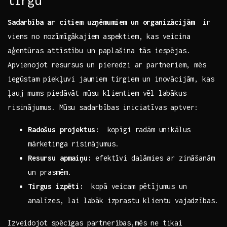
tirgū
Sadarbība ar citiem uzņēmumiem un organizācijām
⁢ ir
viens no nozīmīgākajiem ⁣aspektiem, kas veicina
aģentūras attīstību un ⁣paplašina tās iespējas.
Apvienojot ⁤resursus⁢ un pieredzi ar partneriem, mēs
iegūstam⁤ piekļuvi jauniem tirgiem un inovācijām, kas
ļauj mums piedāvāt mūsu klientiem vēl ⁢labākus
risinājumus. Mūsu‌ sadarbības iniciatīvas aptver:
Radošus projektus:
⁤ kopīgi ‍radām unikālus
‌mārketinga risinājumus.
Resursu apmaiņu:
efektīvi dalāmies ar zināšanām
un prasmēm.
Tirgus izpēti:
‍ kopā veicam pētījumus un
analīzes, lai labāk izprastu klientu vajadzības.
Izveidojot spēcīgas ​partnerības,mēs ne tikai​