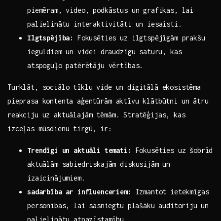
piemēram, video, podkāstus un grafikas, lai‌
palielinātu interaktivitāti un iesaisti.
Ilgtspējība:
Fokusēties uz ilgtspējīgām prakšu
‌ieguldiem ⁤un videi‍ draudzīgu saturu, kas
atspoguļo patērētāju​ vērtības.
Turklāt, sociālo tīklu vide un‍ digitālā ekosistēma
pieprasa ​kontenta aģentūrām aktīvu klātbūtni‍ un ātru
reakciju uz aktuālajām tēmām. Stratēģijas, kas
izceļas mūsdienu tirgū, ir:
Trendīgi un aktuāli temati:
Fokusēties uz šobrīd
aktuālām sabiedriskajām diskusijām‌ un
izaicinājumiem.
sadarbība ‍ar ​influenceriem:
Izmantot ietekmīgas
personības, lai⁢ sasniegtu plašāku auditoriju⁤ un
palielinātu atpazīstamību.