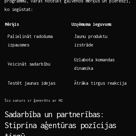
programmu, varat noteikt galvenos mērķus un pieredzi,
ko iegūstat:
Mērķis
Uzņēmuma ieguvums
Palielināt radošuma
Jaunu⁤ produktu
izpausmes
izstrāde
Uzlabota komandas
Veicināt sadarbību
dinamika
Testēt jaunas idejas
Ātrāka tirgus‌ reakcija
Šis saturs ir ģenerēts ar MI.
Sadarbība un partnerības:
Stiprina aģentūras pozīcijas