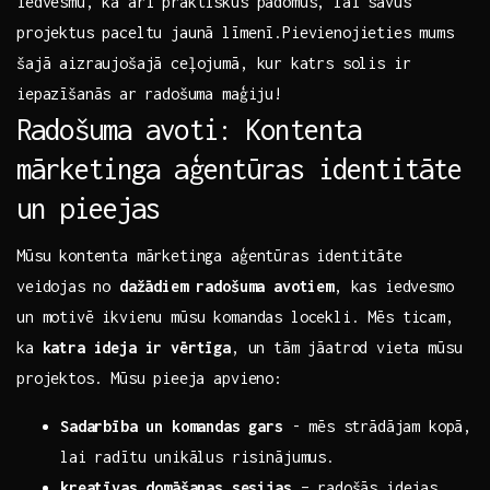
iedvesmu, kā‍ arī praktiskus ‍padomus, lai‍ savus
‌projektus ‌paceltu jaunā​ līmenī.Pievienojieties mums
‍šajā aizraujošajā ceļojumā, kur⁤ katrs solis ir
iepazīšanās⁢ ar radošuma maģiju!
Radošuma avoti: Kontenta
mārketinga aģentūras identitāte
un pieejas
Mūsu kontenta mārketinga‌ aģentūras identitāte
veidojas⁢ no
dažādiem radošuma avotiem
, kas iedvesmo ​
un motivē ikvienu mūsu komandas locekli. Mēs ticam,​
ka
katra ideja ir vērtīga
, ⁣un tām jāatrod vieta mūsu
projektos. ⁣Mūsu pieeja apvieno: ‍
Sadarbība un komandas gars
-⁢ mēs strādājam kopā,
lai radītu unikālus risinājumus.
kreatīvas domāšanas sesijas
– radošās idejas