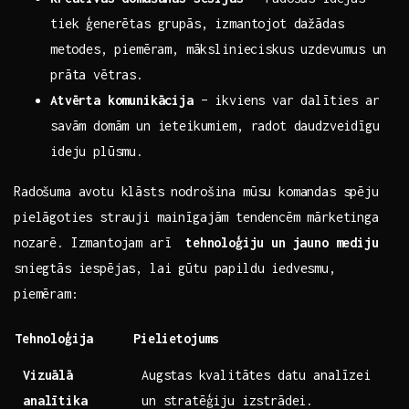
tiek ģenerētas grupās, izmantojot​ dažādas
⁢metodes, piemēram, mākslinieciskus uzdevumus un⁢
prāta vētras.
Atvērta komunikācija
– ikviens var dalīties ar
savām domām un ieteikumiem, radot daudzveidīgu
ideju​ plūsmu.
Radošuma avotu klāsts nodrošina mūsu komandas spēju
pielāgoties strauji mainīgajām tendencēm ‍mārketinga
nozarē. Izmantojam arī ⁢
tehnoloģiju un jauno mediju
sniegtās iespējas, lai gūtu papildu iedvesmu,
piemēram: ‌ ⁣
Tehnoloģija
Pielietojums
Vizuālā​
Augstas⁤ kvalitātes datu analīzei
analītika
un stratēģiju‍ izstrādei.