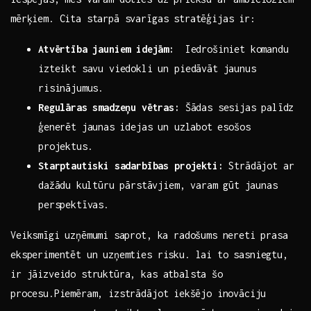
mērķiem.‌ Cita starpā svarīgas stratēģijas ir:
Atvērtība‍ jauniem idejām:
‍ Iedrošiniet‍ komandu
izteikt savu viedokli un piedāvāt jaunus
risinājumus.
Regulāras smadzeņu vētras:
Šādas sesijas ⁤palīdz
ģenerēt jaunas ⁢idejas​ un uzlabot⁢ esošos
projektus.
Starptautiski sadarbības projekti:
Strādājot ar⁢
dažādu⁤ kultūru pārstāvjiem, varam gūt ⁢jaunas
perspektīvas.
Veiksmīgi uzņēmumi ⁣saprot, ka radošums nereti prasa
eksperimentēt un uzņemties risku. lai to sasniegtu,
ir jāizveido struktūra, kas atbalsta šo ​
procesu.Piemēram, izstrādājot⁢ iekšējo inovāciju⁢