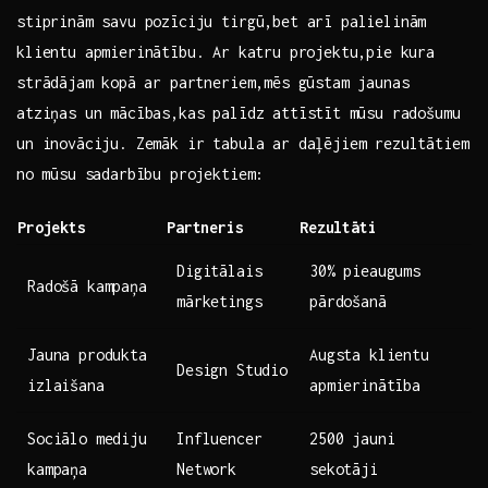
stiprinām savu pozīciju tirgū,bet arī palielinām
klientu apmierinātību. Ar ⁣katru projektu,pie kura
strādājam ⁤kopā ar partneriem,mēs gūstam jaunas
atziņas un ‍mācības,kas palīdz attīstīt ⁤mūsu radošumu
un inovāciju. Zemāk ir tabula ar daļējiem rezultātiem
⁤no mūsu sadarbību projektiem:
Projekts
Partneris
Rezultāti
Digitālais
30% pieaugums
Radošā kampaņa
mārketings
pārdošanā
Jauna produkta
Augsta klientu
Design Studio
izlaišana
apmierinātība
Sociālo mediju
Influencer
2500 jauni
kampaņa
Network
sekotāji