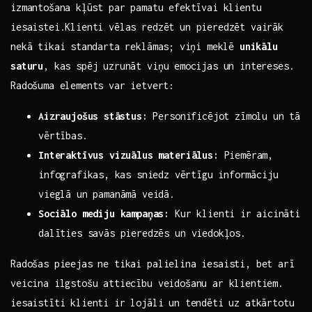
izmantošana ⁤kļūst par pamatu efektīvai klientu
iesaistei.Klienti‍ vēlas redzēt un pieredzēt vairāk
nekā tikai ⁤standarta reklāmas;⁣ viņi​ meklē
unikālu
saturu
, kas spēj uzrunāt viņu⁤ emocijas un intereses.
Radošuma ‌elements var⁤ ietvert:
Aizraujošus ⁢stāstus:
Personificējot zīmolu ⁢un tā
vērtības.
Interaktīvus vizuālus materiālus:
Piemēram,
infografikas, ⁣kas sniedz⁢ vērtīgu ⁣informāciju
vieglā un pamanāmā veidā.
Sociālo‍ mediju kampaņas:
Kur‌ klienti⁤ ir⁢ aicināti
dalīties savās pieredzēs un viedokļos.
Radošas pieejas‌ ne tikai​ palielina iesaisti, bet⁢ arī⁣
veicina ilgstošu attiecību veidošanu ar klientiem.
iesaistīti klienti⁣ ir lojāli un tendēti uz atkārtotu‍