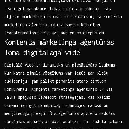
izcelties no konkurences,sasniegt savus mērķus un ​
reāli gūt panākumus.Iepazīsimies ar idejām, ‌kas‌
atjauno mārketinga ⁢ainavu, un izpētīsim, kā Kontenta⁢
mārketinga‌ aģentūra palīdz saviem ‌klientiem
transformations ceļā uz jauniem sasniegumiem.
Kontenta ‌mārketinga aģentūras
loma digitālajā ‌vidē
Digitālā vide ir ⁤dinamisks ‍un piesātināts laukums,
kur katra zīmola vēstījums var iegūt gan plašu
auditoriju, gan palikt pamanīts starp simtiem
konkurentu. Kontenta mārketinga aģentūras ir īsā
laikā ⁤spējušas ⁣izveidot stratēģijas, kas palīdz
uzņēmumiem ​gūt panākumus, izmantojot radošu un
mērķtiecīgu pieeju. Šīs‍ aģentūras apvieno radošas
domāšanas prasmes ar datu analīzi, lai radītu saturu,