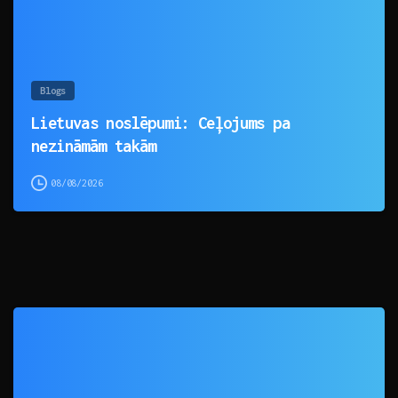
Blogs
Lietuvas noslēpumi: Ceļojums pa
nezināmām takām
08/08/2026
0