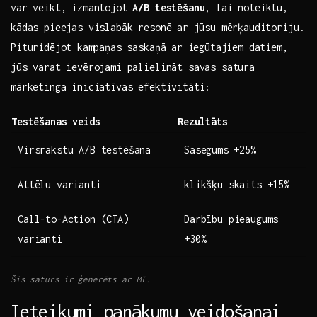
var veikt, izmantojot
A/B testēšanu
, lai noteiktu,
kādas pieejas vislabāk resonē ar⁤ jūsu ​mērķauditoriju.
Pituridējot⁢ kampaņas saskaņā ⁢ar iegūtajiem datiem,
jūs varat ievērojami palielināt ​savas satura
mārketinga iniciatīvas​ efektivitāti:
Testēšanas veids
Rezultāts
Virsrakstu A/B‌ testēšana
Sasegums ⁤+25%
Attēlu varianti
klikšķu skaits +15%
Call-to-Action​ (CTA)
Darbību pieaugums​
varianti
+30%
Šis saturs⁢ ir ⁢ģenerēts ar MI.
Ieteikumi panākumu veidošanai⁢