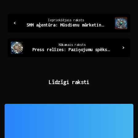
Continue
Iepriekšējais raksts
SMM aģentūra: Mūsdienu mārketinga nākotne un izaicinājumi
Reading
Nākamais raksts
Press relīzes: Paziņojumu spēks mediju pasaulē
Līdzīgi raksti
0