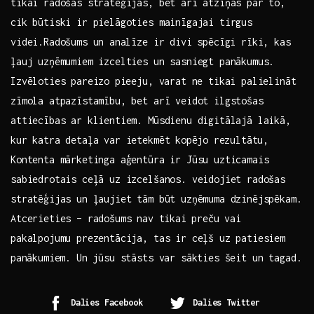
tikai radošas stratēģijas, bet arī atziņas‌ par⁤ to,
cik būtiski ir pielāgoties mainīgajai tirgus
videi.Radošums un ⁤analīze ir divi spēcīgi‌ rīki, ‌kas ​
ļauj uzņēmumiem ​izcelties un sasniegt panākumus.
Izvēloties pareizo⁢ pieeju, varat ne tikai palielināt
zīmola atpazīstamību, bet arī veidot ilgstošas
‍attiecības ar klientiem. Mūsdienu digitālajā laikā,
kur​ katra detaļa var ietekmēt ⁤kopējo ⁣rezultātu,
‌Kontenta mārketinga aģentūra ir Jūsu ​uzticamais
sabiedrotais ceļā uz izcelšanos. veidojiet radošas
stratēģijas un ļaujiet tām būt uzņēmuma dzinējspēkam.
Atcerieties – radošums ⁤nav tikai⁤ preču vai
pakalpojumu prezentācija, tas ir ceļš uz patiesiem
⁢panākumiem. Un jūsu stāsts var‌ sākties šeit un tagad.
Dalies Facebook
Dalies Twitter