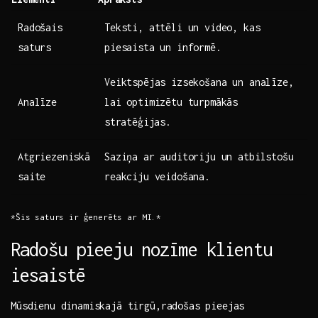
Radošais
Teksti, attēli un video, ​kas
saturs
piesaista un informē.
Veiktspējas izsekošana un​ analīze,
Analīze
lai​ optimizētu ‍turpmākās
⁣stratēģijas.
Atgriezeniskā
Saziņa ar auditoriju un atbilstošu‍
saite
reakciju veidošana.
*Šis saturs ir ģenerēts ar MI.*
Radošu pieeju nozīme klientu
iesaistē
Mūsdienu dinamiskajā tirgū,radošas pieejas