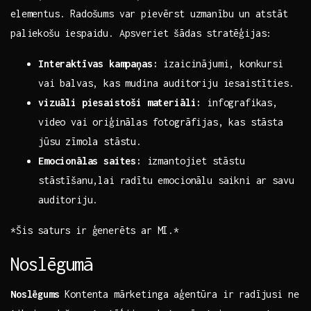
elementus. Radošums​ var pievērst uzmanību ⁣un atstāt
paliekošu iespaidu. Apsveriet šādas stratēģijas:
Interaktīvas kampaņas:
izaicinājumi, konkursi
vai balvas, kas mudina auditoriju iesaistīties.
vizuāli piesaistoši materiāli:
infografikas,
video vai oriģinālas fotogrāfijas, kas stāsta‌
jūsu ‍zīmola stāstu.
Emocionālas saites:
⁣izmantojiet ⁤stāstu
stāstīšanu,lai radītu emocionālu saikni ar ‌savu
auditoriju.
*Šis saturs ir ģenerēts ⁢ar MI.*
Noslēgumā
Noslēgums
Kontenta‌ mārketinga aģentūra​ ir radījusi ‌ne