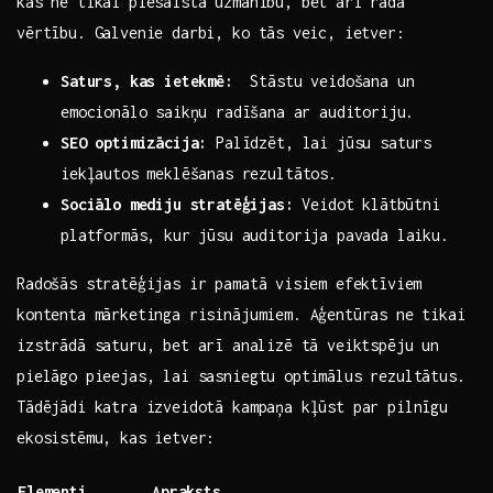
kas‍ ne tikai piesaista uzmanību, bet arī rada
vērtību. Galvenie darbi, ko tās⁣ veic, ietver:
Saturs, kas ietekmē:
‌ Stāstu veidošana un⁣
emocionālo saikņu radīšana⁤ ar‌ auditoriju.
SEO optimizācija:
Palīdzēt, lai jūsu saturs
‌iekļautos meklēšanas rezultātos.
Sociālo‌ mediju stratēģijas:
⁣Veidot klātbūtni⁢
platformās, kur jūsu auditorija ‍pavada laiku.
Radošās ‍stratēģijas ‌ir pamatā⁤ visiem efektīviem
kontenta mārketinga risinājumiem. Aģentūras ne tikai⁤
izstrādā saturu, bet arī⁤ analizē tā veiktspēju ⁢un
‌pielāgo pieejas, lai sasniegtu optimālus ​rezultātus.
Tādējādi katra izveidotā kampaņa ​kļūst par pilnīgu
ekosistēmu, kas ietver:
Elementi
Apraksts