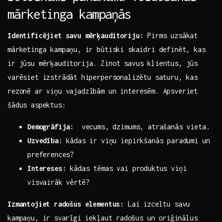
mārketinga kampaņās
Identificējiet savu mērķauditoriju:
Pirms uzsākat
mārketinga kampaņu,⁣ ir būtiski skaidri ​definēt, kas
ir jūsu ‌mērķauditorija. Zinot savus klientus, jūs
‍varēsiet izstrādāt ⁣hiperpersonalizētu ‌saturu, kas
rezonē ar viņu vajadzībām un interesēm. Apsveriet⁢
šādus aspektus:
Demogrāfija:
‍ vecums, dzimums, atrašanās vieta.
Uzvedība:
kādas​ ir ​viņu iepirkšanās paradumi un
preferences?
Intereses:
kādas tēmas vai produktus viņi
visvairāk vērtē?
Izmantojiet⁣ radošus elementus:
Lai ​izceltu savu
kampaņu, ir⁢ svarīgi⁢ iekļaut ⁣radošus un oriģinālus