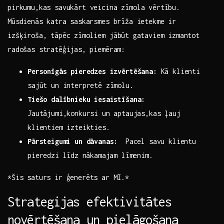
pirkumu,kas savukārt veicina zīmola vērtību.
Mūsdienās katra ⁣saskarsmes brīža ietekme ir‍
izšķiroša, tāpēc zīmoliem jābūt⁤ gataviem izmantot ​
radošas stratēģijas,⁤ piemēram:
Personīgās pieredzes izvērtēšana:
Kā klienti
sajūt un interpretē zīmolu.
Tiešo dalībnieku iesaistīšana:
Jautājumi,konkursi⁢ un aptaujas,kas ļauj​
klientiem izteikties.
Pārsteigumi un dāvanas:
⁣ Pacel savu ‍klientu
pieredzi līdz ⁢nākamajam⁣ līmenim.
*Šis saturs ir ģenerēts ‌ar MI.*
Strategijas ‍efektivitātes
novērtēšana un pielāgošana