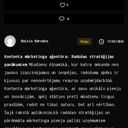
0
0
Raivis Bernāns
17/03/2026
Blogs
Kontenta mārketinga aģentūra: Radošas stratēģijas
panākumiem
Mūsdienu dinamikā, kur katra sekunde nes
jaunus izaicinājumus un iespējas, radošuma spēks ir
kļuvusi par nenovērtējamu resursu uzņēmējdarbībā.​
Kontenta mārketinga ⁤aģentūra, ⁤ar savu unikālo pieeju
un inovācijām,‌ spēj‌ stāties pretī mūsdienu tirgus
prasībām, radot ne tikai saturu, bet arī vērtības.
Šajā​ rakstā aplūkosim,kā radošas stratēģijas un
pārdomāta mārketinga​ pieeja palīdz uzņēmumiem