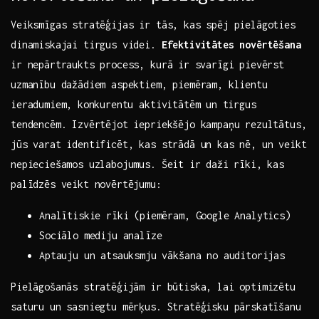
Veiksmīgas stratēģijas ir tās, kas spēj pielāgoties
dinamiskajai tirgus videi.
Efektivitātes novērtēšana
ir nepārtraukts ‍process, kurā ⁢ir svarīgi pievērst
uzmanību dažādiem aspektiem, piemēram, klientu
ieradumiem, ⁢konkurentu aktivitātēm un ⁣tirgus
tendencēm. Izvērtējot iepriekšējo kampaņu‍ rezultātus,
jūs ​varat identificēt, kas strādā un‍ kas nē,‍ un ​veikt​
nepieciešamos‍ uzlabojumus. Šeit ir⁤ daži rīki, kas
palīdzēs veikt novērtējumu:
Analītiskie rīki (piemēram, Google Analytics)
Sociālo mediju analīze
Aptauju un atsauksmju vākšana no auditorijas
Pielāgošanās stratēģijām ir būtiska, lai optimizētu
saturu un sasniegtu mērķus. Stratēģisku pārskatīšanu