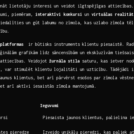
ināt lietotāju interesi un veidot ⁣ilgtspējīgas attiecības.
jumi, piemēram,
interaktīvi‌ konkursi
⁤un⁣
virtuālas realitāt
piedalīties un gūt labumu⁣ no zīmola, kas uzlabo‌ zīmola tē
tību.
⁢platformas
⁤ ir būtisks instruments klientu piesaistē. Rad
ģinālām grafikām līdz sāncensībām un ekskluzīvām ⁣tiešsai
⁣ attiecības.‌ Veidojot
žurnāla⁢ stila
saturu, kas ⁢ietver nod
s, var stimulēt klientu ⁣lojalitāti un uzticību. Tādējādi i
jaunus klientus, ‌bet arī pārvērst esošos par ⁣zīmola vēstn
bet arī aktīvi iesaistās zīmola mantojumā.
i
Ieguvumi
ursi
Piesaista jaunos klientus, palielina i
ātes pieredze
Izveido ⁣unikālu pieredzi,‌ kas paliek⁣ a