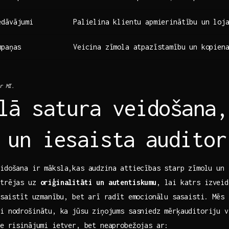
edāvājumi
Palielina klientu‍ apmierinātību un loj
mpaņas
Veicina zīmola atpazīstamību ⁣un kopien
r⁣ MI.
lā‌ satura veidošana,
 ⁣un iesaista ⁤auditor
idošana ir māksla,kas audzina ⁢attiecības ⁣starp zīmolu un⁤ 
ntrējas uz
oriģinalitāti un autentiskumu
, ‍lai⁤ katrs‌ izvei
esaistīt uzmanību, bet arī radīt​ emocionālu⁤ sasaisti.‍ Mēs 
ai nodrošinātu,⁢ ka ​jūsu ziņojums‌ sasniedz mērķauditoriju ‌
e⁢ risinājumi ‍ietver,​ bet neaprobežojas ar: