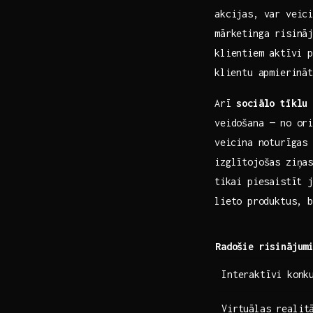
akcijas, ‍var veic
mārketinga risinā
klientiem ⁣aktīvi 
⁢klientu apmierinā
Arī
sociālo tīklu 
veidošana — no ori
⁢veicina noturīgas
‌izglītojošas ziņa
⁤tikai piesaistīt 
lieto⁢ produktus, 
Radošie ​risinājum
Interaktīvi ⁣konk
Virtuālas realit