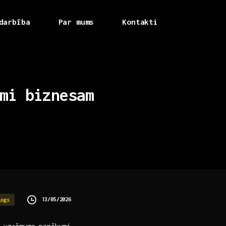
darbība
Par mums
Kontakti
mi
biznesam
13/05/2026
logs