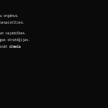
u orgānus.
iesaistīties.
 un vajadzības.
gas ⁣stratēģijas.
lināt
zīmola​