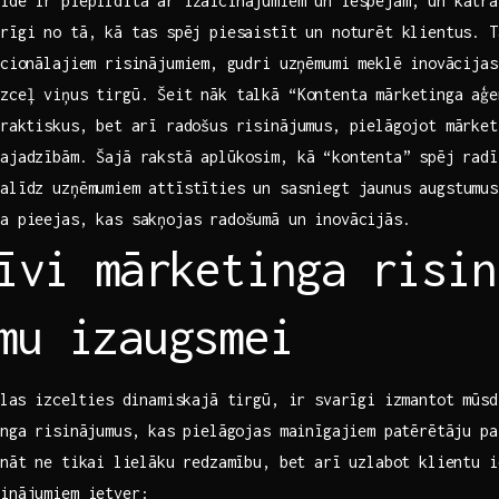
vide ir piepildīta ar izaicinājumiem un iespējam, un katra
arīgi no tā, kā tas ⁢spēj​ piesaistīt un noturēt klientus. 
dicionālajiem risinājumiem,⁤ gudri uzņēmumi meklē inovācijas
zceļ ​viņus ‍tirgū.‌ Šeit nāk talkā “Kontenta mārketinga⁤ aģe
⁣praktiskus, bet arī radošus risinājumus, pielāgojot mārke
ajadzībām. Šajā rakstā aplūkosim, kā “kontenta” ⁣spēj radī
alīdz uzņēmumiem attīstīties un ‌sasniegt jaunus augstumu
a pieejas, kas sakņojas radošumā‌ un inovācijās.
īvi mārketinga ‍risi
umu izaugsmei
vēlas izcelties dinamiskajā tirgū, ir svarīgi izmantot mūs
inga risinājumus, ⁣kas pielāgojas mainīgajiem patērētāju pa
nāt ⁢ne tikai⁤ lielāku redzamību, bet arī uzlabot klientu i
sinājumiem ietver: