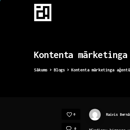
Kontenta
mārketinga
Sākums
Blogs
Kontenta mārketinga aģent
Raivis Bernā
0
0