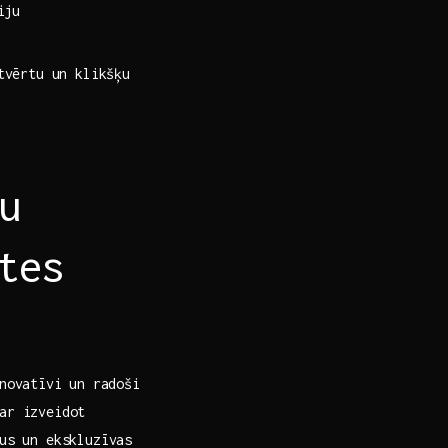
iju
atvērtu un klikšķu
u
tes
novatīvi⁣ un radoši
ar izveidot⁣
mus un ekskluzīvas