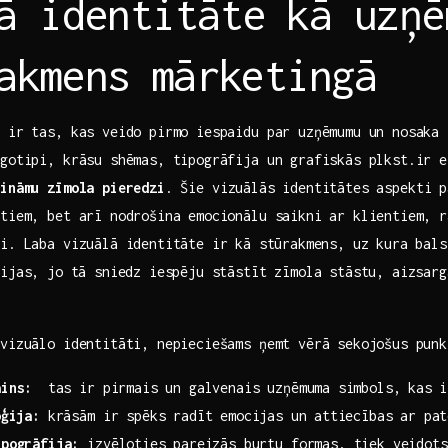
ā identitāte ⁤kā uzņē
akmens ⁢mārketingā
e
ir tas, kas veido pirmo iespaidu par uzņēmumu un nosaka 
ogotipi, krāsu shēmas, tipogrāfija un grafiskās plkst.ir e
ināmu zīmola ‍pieredzi
. Šie vizuālās‍ identitātes aspekti 
tiem, bet arī ​nodrošina ​emocionālu‍ saikni ar ‍klientiem, r
i. Laba vizuālā identitāte ir⁣ kā stūrakmens, ​uz kura ​bals
ijas, ⁢jo tā ‍sniedz iespēju stāstīt zīmola‌ stāstu, aizsarg
 vizuālo identitāti, nepieciešams ņemt vērā sekojošus punk
ains:
⁢ tas ir‌ pirmais un galvenais uzņēmuma ⁢simbols, ⁤kas 
oģija:
krāsām ir spēks radīt emocijas ⁤un⁢ attiecības ar pa
ipogrāfija:
izvēloties ⁢pareizās burtu formas, tiek ‍veidots