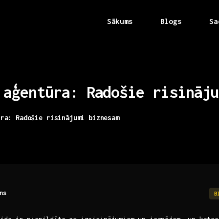
Sākums
Blogs
Sa
aģentūra:
Radošie
risināju
ūra: Radošie risinājumi biznesam
ns
B