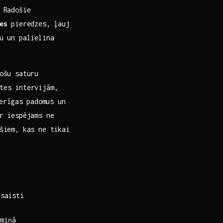
 ⁤Radošie
es
pieredzes, ļauj
lu un palielina
ošu saturu
stes intervijām,
erīgas padomus un
r ⁢iespējams ne
ešiem, kas ne tikai
esaisti
tmiņā