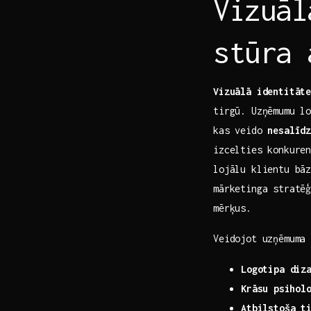
Vizuāl
stūra 
Vizuālā identitāt
tirgū. Uzņēmumu l
kas veido
nesalīdz
izcelties konkuren
lojālu klientu ‍bāz
mārketinga stratēģ
mērķus.
Veidojot uzņēmuma
Logotipa diz
Krāsu ⁤psihol
Atbilstoša t