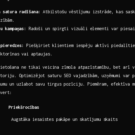
 ​satura radīšana:
Atbilstošu vēstījumu izstrāde, kas​ sask
dzībām.
u⁣ kampaņas:
Radoši un spirgti vizuāli⁢ elementi‌ var piesa
​pieredzes:
Piešķiriet klientiem iespēju aktīvi piedalītie
iktorīnas vai aptaujas.
ietošana ne tikai veicina zīmola atpazīstamību,‌ bet arī 
itoriju. Optimizējot saturu SEO vajadzībām, uzņēmumi var⁤ 
jumu un uzlabot ⁣savu tirgus pozīciju. Piemēram, efektīva⁤ 
tvert:
Priekšrocības
Augstāka⁤ iesaistes pakāpe un skatījumu skaits