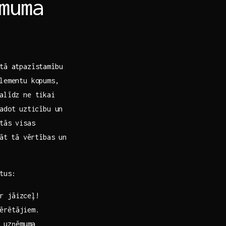
muma
tā atpazīstamību
lementu kopums,
palīdz ne tikai
adot⁢ uzticību un
tās​ visas
āt ⁣tā vērtības un
tus:
ir jāizceļ!
tērētājiem.
 uzņēmuma⁢