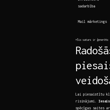
sadarbība
Mail mārketings
*Šis ‌saturs ir ‌ģenerēts ⁣
Radošā
piesai
veidoš
Lai piesaistītu kl
risinājumi.‍
Iesai
spēcīgas saites ar