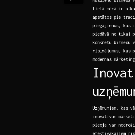
Mūsdienu biznesa 
lielā mērā​ ir atk
apstātos​ pie⁤ tra
piegājienus, ‌kas i
piedāvā ​ne tikai 
konkrētu biznesu v
risinājumus, kas p
modernas mārketing
Inovat
⁤uzņēm
Uzņēmumiem, ⁣kas ⁤
inovatīvus ⁢mārket
pieeja var nodroši
efektīvākajiem ri