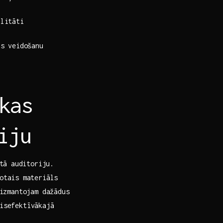
alitāti
as veidošanu
kas
iju
tā⁣ auditoriju.
dotais ⁣materiāls
‌izmantojam dažādus
visefektīvākajā