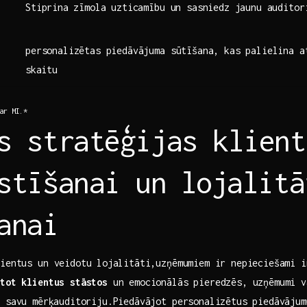
Stiprina⁢ zīmola uzticamību un sasniedz jaunu​ auditor
personalizētas piedāvājuma sūtīšana, ‌kas palielina‍ 
⁤skaitu
ar‍ MI.*
s‍ stratēģijas klient
stīšanai un⁤ lojalitā
anai
ientus un veidotu⁢ lojalitāti,uzņēmumiem‍ ir nepieciešami i
stot klientus stāstos
un emocionālās pieredzēs, ​uzņēmumi v
 savu ⁤mērķauditoriju.Piedāvājot personalizētus piedāvāju