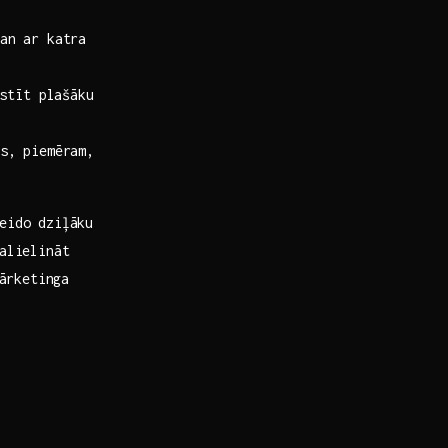
an ar katra
istīt plašāku
s, piemēram,
veido dziļāku
palielināt
mārketinga