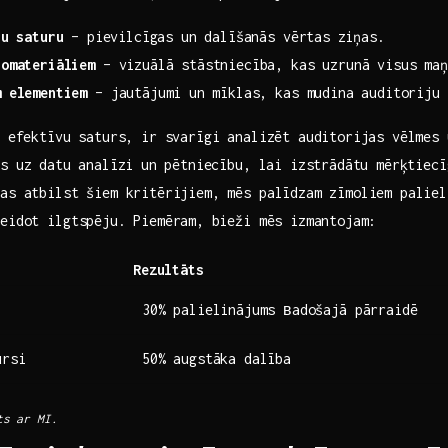
u​ saturu
–⁤ pievilcīgas ‍un dalīšanās vērtas⁢ ziņas.
iomateriāliem
– vizuālā stāstniecība, kas uzrunā visus maņ
m elementiem
– jautājumi un⁢ mīklas, kas mudina auditoriju 
 ⁣efektīvu ‌saturs, ir svarīgi analizēt auditorijas‍ vēlmes
s uz⁢ datu analīzi un ⁣pētniecību, lai izstrādātu mērķtiecī
kas atbilst šiem kritērijiem, mēs palīdzam‌ zīmoliem palie
eidot ilgtspēju. Piemēram, ⁤bieži mēs izmantojam:
Rezultāts
30%‍ palielinājums вadošajā ‌pārraidē
ursi
50% ​augstāka dalība
ts ar MI.