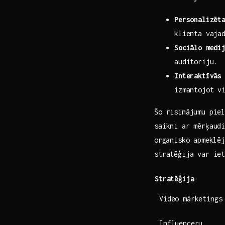
Personalizēta
‍klienta vaja
Sociālo medij
auditoriju.
Interaktīvās 
izmantojot v
Šo risinājumu piel
saikni ‌ar mērķaud
⁢organisko apmeklē
stratēģija var ie
Stratēģija
Video mārketings
Influenceru