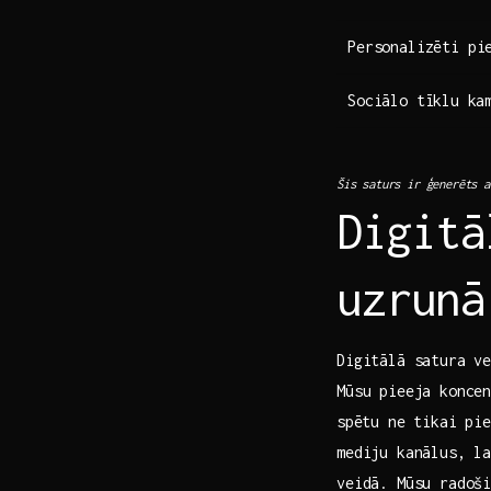
Personalizēti pi
Sociālo tīklu ⁤ka
Šis⁢ saturs ir‍ ģenerēts a
Digitā
uzrunā
Digitālā‌ satura ve
Mūsu pieeja konce
⁢spētu⁤ ne tikai pi
mediju kanālus, ‍l
veidā. Mūsu radoši