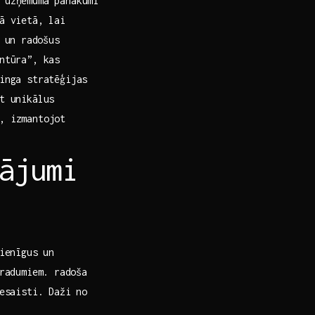
 uzņēmuma panākumi
Tā vietā, lai
 un ⁣radošus
ntūra”, kas‌
tinga stratēģijas
t unikālus ​
s, izmantojot
nājumi
dienīgus un
radumiem. ⁢radoša
esaisti. ⁢Daži no