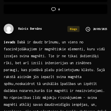
0
Raivis Bernāns
20/09/2025
Blogs
ievads
Dabā ir daudz ‌brīnumu, ⁣un viens no
fascinējošākajiem ir magnētiskie⁢ elementi, kuru vidū ​
izceļas svina ⁢magnēti. Tie ir ne tikai ikdienišķi ​
rīki, bet arī izcili inženierijas ‌un zinātnes
paraugi, kas ‍piedāvā plašu pielietojumu klāstu. Šajā‌
rakstā aicinām jūs iepazīt ‍svina magnēta​
spēku,noskaidrot tā​ unikālās īpašības un izpētīt
dažādas nozares,kurās šie ⁢magnēti‍ ir ⁢neaizvietojami.
No⁣ rūpniecības​ līdz mājokļu⁢ risinājumiem ⁢- svina
‍magnēti⁢ atklāj savas daudzveidīgās ‌iespējas, un,