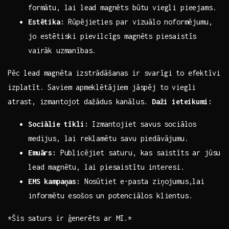
formātu, ​lai lead magnēts būtu viegli ​pieejams.
Estētika:
Rūpējieties par vizuālo⁣ noformējumu,
jo estētiski pievilcīgs magnēts‌ piesaistīs⁤
vairāk uzmanības.
Pēc lead magnēta izstrādāšanas ir svarīgi to efektīvi
​izplatīt. Saviem ⁣apmeklētājiem jāspēj to‍ viegli
atrast,⁤ izmantojot dažādus kanālus.⁣
Daži ieteikumi:
Sociālie⁣ tīkli:
Izmantojiet savus sociālos
medijus, ‌lai reklamētu savu piedāvājumu.
Emuārs:
Publicējiet saturu, kas saistīts ar jūsu
lead magnētu, ​lai piesaistītu interesi.
EMS kampaņas:
Nosūtiet e-pasta ziņojumus,lai
informētu esošos‌ un potenciālos klientus.
*Šis saturs ir ģenerēts ar MI.*