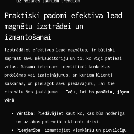
uz nozares jauniem ⁤trendiem.
Praktiski padomi efektīva ⁢lead
magnētu izstrādei ​un
izmantošanai
Izstrādājot efektīvus lead magnētus, ir būtiski
⁣saprast​ savu mērķauditoriju un to, ⁤ko viņi ​patiesi
vēlas. Sākumā ieteicams⁤ identificēt​ konkrētas
⁣problēmas vai izaicinājumus, ar kuriem klienti
saskaras, un pielāgot ‍savu piedāvājumu, ⁣lai tie
risinātu šos jautājumus. ⁢
Taču,⁢ lai to ⁢panāktu,⁣ jāņem
vērā:
Vērtība:
Piedāvājiet ‌kaut‌ ko, kas būs noderīgs ​
un uzlabos potenciālo klientu dzīvi.
Pieejamība:
izmantojiet vienkāršu ⁤un pievilcīgu