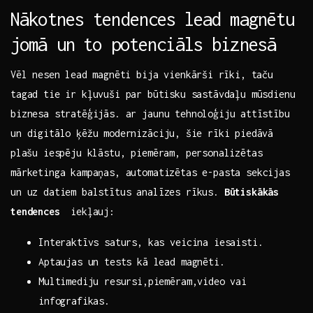
Nākotnes tendences⁣ lead magnētu
jomā un⁣ to potenciāls biznesā
Vēl nesen‍ lead ⁤magnēti bija ​vienkārši⁤ rīki, taču
tagad tie ir kļuvuši par ⁤būtisku sastāvdaļu mūsdienu
biznesa stratēģijās. ar jaunu tehnoloģiju⁢ attīstību⁢
un digitālo ķēžu modernizāciju, ⁤šie‌ rīki piedāvā
⁢plašu iespēju klāstu, piemēram,‌ personalizētas⁤
mārketinga kampaņas, automatizētas e-pasta sekcijas
un uz datiem balstītus analīzes rīkus.
Būtiskākās
tendences
​ iekļauj: ⁢⁣
Interaktīvs saturs, kas veicina ​iesaisti.
Aptaujas un tests kā lead ‌magnēti.
Multimediju resursi,piemēram,video​ vai⁤
infografikas.