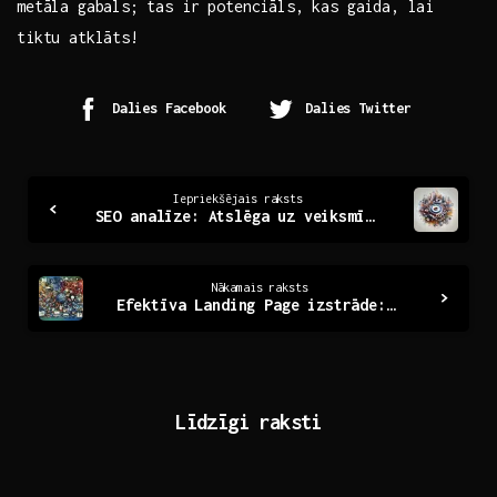
metāla‌ gabals; ⁤tas ir potenciāls, kas gaida, lai‍
tiktu atklāts!
Dalies Facebook
Dalies Twitter
Continue
Iepriekšējais raksts
SEO analīze: Atslēga uz veiksmīgu digitālo klātbūtni
Reading
Nākamais raksts
Efektīva Landing Page izstrāde: Ceļvedis panākumiem
Līdzīgi raksti