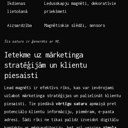
Ikdienas
Ledusskapju magnēti,‍ dekoratīvie
lietošanā
⁣priekšmeti
Aizsardzība
Magnētiskie slēdži,⁢ sensors
Šis⁤ saturs⁤ ir ģenerēts ar MI.
Ietekme ⁤uz mārketinga
‌stratēģijām ‌un ⁤klientu‍
piesaisti
Lead⁤ magnēti‌ ir efektīvs rīks, ⁤kas var ievērojami
uzlabot ⁢mārketinga stratēģijas un palielināt klientu
piesaisti. ‍Tie piedāvā
vērtīgu saturu
apmaiņā⁤ pret
potenciālo klientu informāciju, piemēram, ‍e-pasta
adresi. Šādi⁣ rīki ne tikai palīdz ‍izveidot digitālu
kontaktu ar⁢ mērķauditoriju, bet arī veicina
zīmola