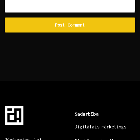
Sadarbība
Digitālais mārketings
Rūpējamies, lai