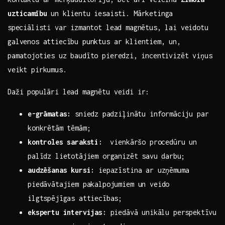
uzticamību
un klientu‌ iesaisti. Mārketinga
⁤speciālisti var izmantot lead magnētus, ‍lai ​veidotu ​
galvenos attiecību punktus ar klientiem, un, ​
pamatojoties uz‍ baudīto pieredzi, ⁢incentivizēt ⁢viņus
veikt pirkumus.
Daži populāri‌ lead magnētu veidi ir:
e-grāmatas:
sniedz ⁣padziļinātu informāciju ​par⁢
konkrētām tēmām;
kontroles​ saraksti:
⁣ vienkāršo procedūru un
palīdz lietotājiem organizēt ⁢savu ⁢darbu;
audzēšanas kursi:
iepazīstina ar uzņēmuma​
piedāvātajiem‌ pakalpojumiem un veido‍
ilgtspējīgas attiecības;
ekspertu intervijas:
piedāvā⁤ unikālu perspektīvu