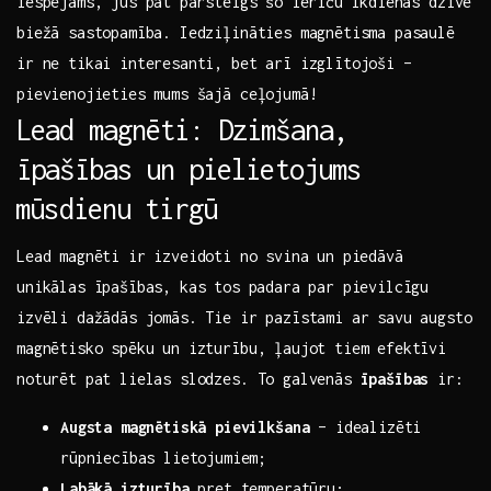
iespējams, jūs pat⁣ pārsteigs šo ierīču ⁢ikdienas dzīvē
biežā sastopamība. Iedziļināties ​magnētisma pasaulē
ir‌ ne tikai interesanti, bet arī ‍izglītojoši⁢ –
pievienojieties mums šajā ceļojumā!
Lead magnēti: Dzimšana,
īpašības un⁣ pielietojums
⁣mūsdienu tirgū
Lead magnēti ir‍ izveidoti ‍no svina un ⁢piedāvā⁣
unikālas īpašības, kas ⁣tos padara‌ par pievilcīgu
izvēli dažādās ‌jomās. Tie​ ir pazīstami ar savu‍ augsto
magnētisko spēku un izturību, ļaujot tiem efektīvi
noturēt pat lielas slodzes. To galvenās
īpašības
ir:
Augsta magnētiskā pievilkšana
– idealizēti
rūpniecības lietojumiem;
Labākā izturība
pret ‍temperatūru;