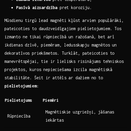
Pasīvā aizsardzība
pret koroziju.
Mūsdienu⁣ tirgū‌ lead magnēti kļūst ⁢arvien populārāki,
pateicoties to daudzveidīgajiem pielietojumiem. Tos
izmanto ‌ne ⁤tikai⁤ rūpniecībā ‍un‌ ražošanā, ​bet arī
⁢ikdienas dzīvē, piemēram,​ ledusskapju ​magnētos un
dekoratīvos ​priekšmetos. ​Turklāt, ‍pateicoties to
manevrētspējai, tie‌ ir⁣ lielisks risinājums tehniskos
projektos, kuros nepieciešama izcila​ magnētiskā
⁢stabilitāte.​ Šeit ⁢ir attēls ar‌ dažiem no to ‍
pielietojumiem
:
Pielietojums
Piemēri
Magnētiskie uzgriežņi, ‍jāšanas
Rūpniecība
iekārtas