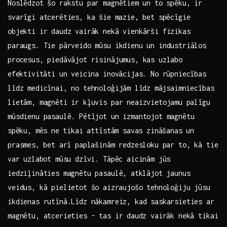
Noslēdzot šo rakstu par magnētiem ⁤un to spēku, ir
svarīgi atcerēties, ka⁢ šie mazie,‌ bet spēcīgie
objekti‍ ir daudz vairāk nekā vienkārši fizikas
paraugs. Tie pārveido mūsu ​ikdienu un industriālos‌
procesus, piedāvājot risinājumus, kas uzlabo
⁢efektivitāti un veicina inovācijas. No rūpniecības
līdz ‍medicīnai, no tehnoloģijām ⁤līdz⁣ mājsaimniecības
lietām, magnēti ir kļuvis par neaizvietojamu⁣ palīgu
mūsdienu ‌pasaulē. Pētījot un ​izmantojot magnētu
⁢spēku, mēs⁢ ne tikai attīstām savas ‍zināšanas ⁣un
prasmes, ⁤bet arī paplašinām redzesloku par to, kā tie
⁤var uzlabot ​mūsu dzīvi. Tāpēc aicinām jūs
iedziļināties magnētu pasaulē,⁣ atklājot jaunus
veidus, kā pielietot šo ⁢aizraujošo tehnoloģiju jūsu
ikdienas rutīnā.Līdz nākamreiz, kad saskarsieties ar⁢
magnētu, atcerieties – tas ir⁢ daudz vairāk nekā‌ tikai