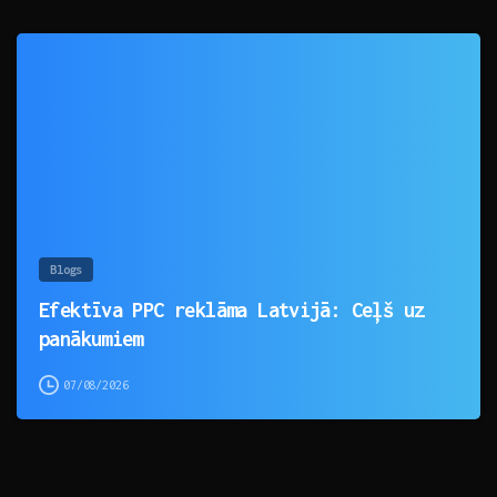
0
Blogs
Efektīva PPC reklāma Latvijā: Ceļš uz
panākumiem
07/08/2026