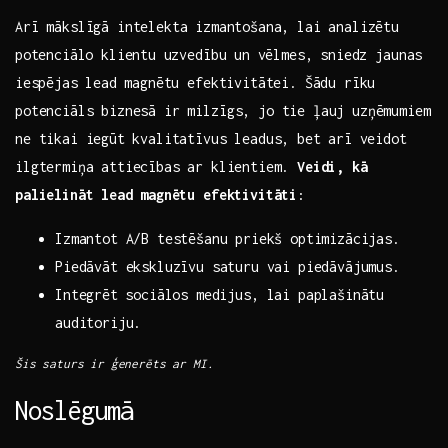
Arī‌ mākslīgā ​intelekta⁣ izmantošana,‌ lai ​analizētu
⁣potenciālo‍ klientu⁤ uzvedību un⁤ vēlmes, sniedz jaunas
⁤iespējas lead ⁢magnētu efektivitātei. Šādu rīku
potenciāls biznesā ir‍ milzīgs, jo tie ļauj‌ uzņēmumiem
ne tikai iegūt ⁢kvalitatīvus leadus,⁢ bet arī veidot
ilgtermiņa attiecības ⁤ar klientiem.
Veidi, kā
palielināt lead⁢ magnētu efektivitāti
:
Izmantot A/B testēšanu ⁤priekš ‌optimizācijas.
Piedāvāt ‍ekskluzīvu saturu⁣ vai piedāvājumus.
Integrēt ⁤sociālos medijus, lai paplašinātu
auditoriju.
Šis saturs‌ ir ģenerēts ar MI.
Noslēgumā