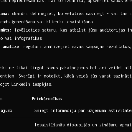
‌ tās nepieciešamības. Lai to⁤ izdarītu, apsveriet ‍šādus el
šana:
‍skaidri definējiet, ko vēlaties⁤ sasniegt – vai ‌tas i
leads ģenerēšana vai klientu iesaistīšana.
rmāts:
izvēlieties saturu, kas atbilst jūsu auditorijas ⁢in
eo vai infografikas.
n analīze:
⁤regulāri analizējiet savas kampaņas rezultātus,
ski ne⁢ tikai tirgot⁣ savus pakalpojumus,bet ‌arī veidot at
entiem. Svarīgi‌ ir noteikt, ⁤kādā veidā jūs varat sazināt
tojot LinkedIn iespējas:
ds
Priekšrocības
nājumi
Sniegt informāciju⁤ par uzņēmuma aktivitātē
Iesaistīšanās diskusijās un zināšanu ⁢apmai