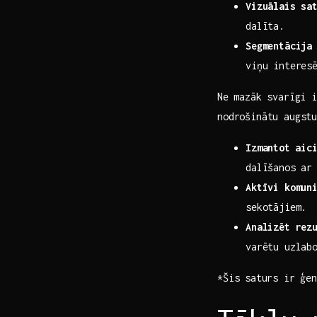
Vizuālais sa
dalīta.
Segmentācija 
viņu interesē
Ne⁤ mazāk​ svarīgi⁤
nodrošinātu ​augstu
Izmantot ⁢aic
dalīšanos ar
Aktīvi ‌komun
sekotājiem.
Analizēt rez
varētu uzlab
*Šis⁣ saturs ir⁢ ģe