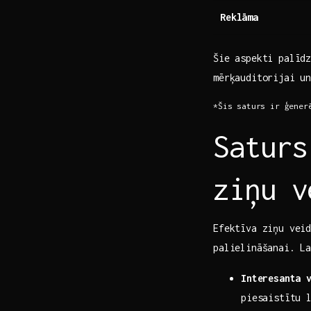
Reklāma
Šie aspekti palīdz
‌mērķauditorijai⁤ u
*Šis saturs ir ģenerē
Saturs
ziņu v
Efektīva ziņu veid
palielināšanai. La
Interesanta ​
piesaistītu‌ 