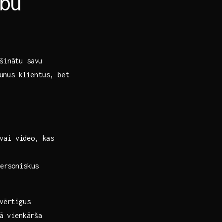
bu‍
šinātu savu
aunus klientus, bet⁣
vai video,‍ kas
ersoniskus‍
 vērtīgus
kā vienkārša