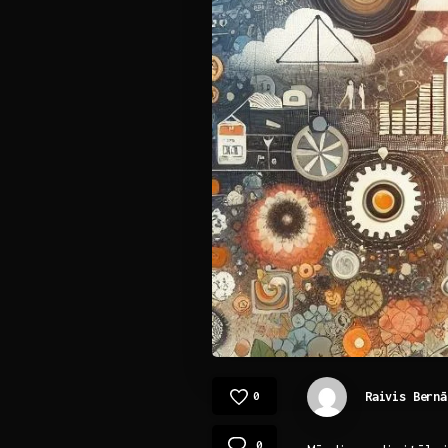
Raivis Bernā
0
0