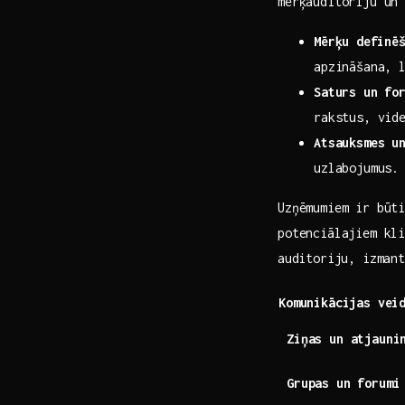
mērķauditoriju ‌un
Mērķu⁢ definē
apzināšana, ⁣
Saturs un fo
rakstus,​ vid
Atsauksmes u
uzlabojumus.
Uzņēmumiem ir būti
potenciālajiem kli
⁤auditoriju, izman
Komunikācijas vei
Ziņas un atjauni
Grupas un forumi