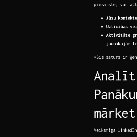
piesaiste, var att
Jūsu kontaktu
Uzticības ve
Aktivitāte g
jaunākajām t
*Šis ‍saturs ir​ ģe
Analīt
Panāku
mārket
Veiksmīga ⁤LinkedI