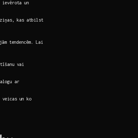
 ievērota⁢ un
 ziņas, kas atbilst
jām‌ tendencēm. Lai‌
tīšanu vai
alogu​ ar
s veicas un ko