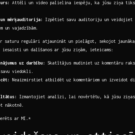
turs:
Attēli un video palielina ⁢iespēju, ka jūsu ziņa tiks
un​ mērķauditorija:
Izpētiet ​savu auditoriju‍ un⁣ veidojiet⁣
m un ⁢vajadzībām.
 ir ⁢saturu regulāri atjaunināt un ‌pielāgot, sekojot ⁣jaunāka
 ⁤iesaisti‌ un dalīšanos‍ ar⁢ jūsu ziņām, ieteicams:
inājumus uz darbību:
‌Skatītājus mudiniet uz komentāru raks
 savu viedokli.
icēt:
Neaizmirstiet atbildēt uz​ komentāriem un izveidot di
ultātus:
Izmantojiet analīzi, lai‍ novērtētu,‌ kā jūsu ziņa
ot nākotnē.
nerēts ar MI.*