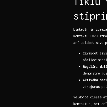
Tīklu‌
stipri
LinkedIn ir ideāla
kontaktu⁤ loku.Izma
arī uzlabot savu p
Izveidot izv
pārliecinieti
Regulāri‍ dal
demonstrē jū
Aktīvāka saz
ziņojumus ​po
Veidojot⁣ ciešas a
kontaktus, ‌bet ar