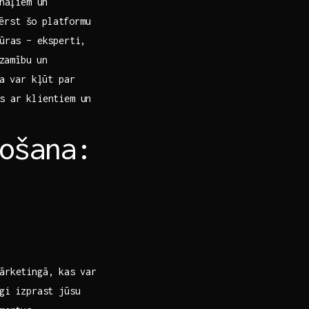
onāļiem un
rvērst šo platformu
tūras – eksperti,
dzamību un
ra var kļūt par
as ar klientiem un
ošana:
ārketingā, kas⁣ var
īgi izprast jūsu