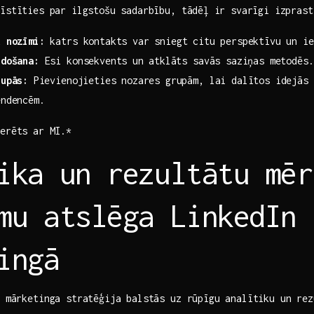
īstīties ⁣par ilgstošu sadarbību, tādēļ⁣ ir svarīgi izprast
 ‌nozīmi:
katrs kontakts var‍ sniegt‌ citu⁢ perspektīvu un i
idošana:
Esi konsekvents⁤ un ⁤atklāts savās saziņas metodēs.
rupās:
⁤Pievienojieties nozares grupām, lai dalītos idejās u
endencēm.
nerēts ar MI.*
ika un ​rezultātu mē
mu atslēga LinkedIn ​
ingā
n mārketinga‍ stratēģija balstās uz rūpīgu analītiku un rezu