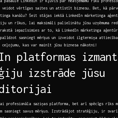
ā pasaulē LinkedIn ⁤ir kļuvis par ⁢neatņemamu rīku profesi
⁣ veidot⁤ vērtīgas​ saites un attīstīt​ biznesu. ‌Bet, kā⁤ pā
tinga kanālu? Šeit​ stājas iekšā LinkedIn⁤ mārketinga ‌aģen
iju un⁣ rīkus, lai maksimāli ⁢palielinātu jūsu⁢ uzņēmuma re
rakstā⁣ iepazīsimies ar to, kā ⁢LinkedIn mārketinga aģentū
‌palīdzot sasniegt mērķus un izveidot ‌ilgtermiņa attiecīb
m⁤ ceļojumu, kas var mainīt jūsu⁣ biznesa nākotni!
In platformas izmant
ģiju ⁤izstrāde jūsu‌
ditorijai
kai profesionāla saziņas platforma, bet arī spēcīgs ‍rīks m
m sasniegt savus mērķus. Izstrādājot‍ stratēģiju,⁤ ir​ svar