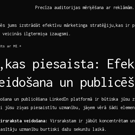
Precīza auditorijas ⁢mērķēšana ar reklāmām.
ēs jums izstrādāt efektīvu mārketinga stratēģiju,kas ⁢ir 
n veicinās ⁣ilgtermiņa⁣ izaugsmi.
ts ar ‌MI.*
,kas piesaista: Efek
eidošana un publicēš
ošana un⁢ publicēšana LinkedIn platformā‍ ir būtiska jūsu z
i ‍jūsu ‌ziņas ‍piesaistītu uzmanību, jāņem vērā‍ šādi eleme
virsraksta‍ veidošana:
‌Virsrakstam ir jābūt koncentrētam un
lasītāju uzmanību burtiski dažu sekunžu laikā.