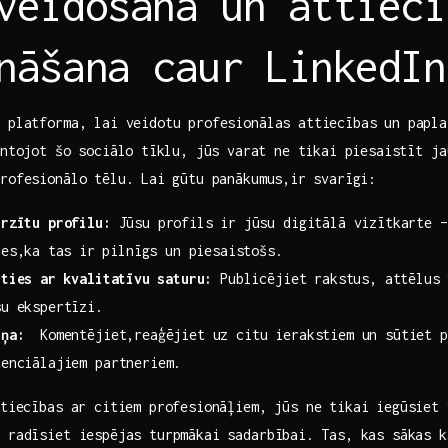
 veidošana un attiecī
nāšana caur LinkedIn
 platforma, lai veidotu profesionālas​ attiecības un papla
ntojot‌ šo ‍sociālo⁢ tīklu,‍ jūs⁤ varat ne‌ tikai piesaistīt j
rofesionālo ‍tēlu. Lai ⁣gūtu panākumus,ir ⁣svarīgi:
irzītu profilu:
Jūsu profils ir⁣ jūsu digitālā vizītkarte –
es,ka ⁣tas⁤ ir ⁣pilnīgs un piesaistošs.
īties ar⁢ kvalitatīvu ⁣saturu:
Publicējiet rakstus, ‌attēlus⁣ 
su ekspertīzi.
iņa:
​ Komentējiet,reaģējiet uz citu ierakstiem‍ un sūtiet p
tenciālajiem partneriem.
ttiecības ar citiem profesionāļiem, jūs‍ ne tikai iegūsiet
ī radīsiet iespējas turpmākai sadarbībai. ⁣Tas, kas‍ sākas⁤ 