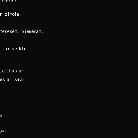
ementus:
r zīmola​
teresēm, piemēram,
 lai ⁢veiktu
tiecības ar
ies ar savu
m.
ņa.