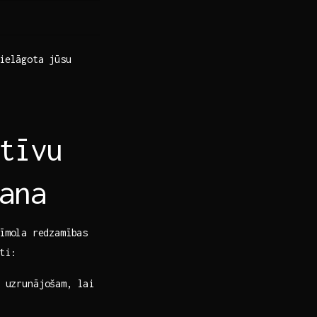
pielāgota jūsu
tīvu
ana
īmola ⁣redzamības
nti:
 uzrunājošam, lai⁣