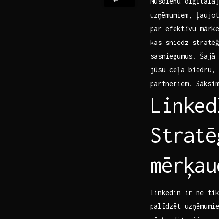
Mūsdienu digitālaj
⁢uzņēmumiem, ļaujot
par efektīvu mārke
kas sniedz stratēģ
sasniegumus. Šajā 
jūsu ceļa biedru, 
partneriem.⁤ Sāksi
Linked
Stratē
mērķau
linkedin ir ne‍ ti
palīdzēt uzņēmumie