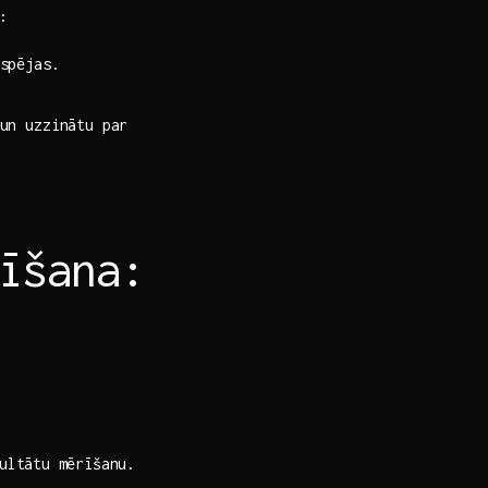
:
espējas.
n‌ uzzinātu‍ par
rīšana:
ltātu⁤ mērīšanu.⁣