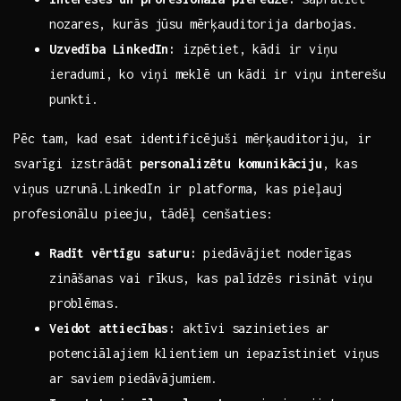
nozares, kurās jūsu ​mērķauditorija ​darbojas.
Uzvedība LinkedIn:
izpētiet, kādi ir viņu
⁣ieradumi, ko ⁤viņi ⁤meklē ‌un kādi ir viņu interešu
punkti.
Pēc​ tam, kad esat identificējuši mērķauditoriju, ir
svarīgi⁤ izstrādāt
personalizētu komunikāciju
, kas
viņus uzrunā.LinkedIn⁣ ir platforma, kas pieļauj
profesionālu pieeju, ⁢tādēļ⁣ cenšaties:
Radīt vērtīgu saturu:
piedāvājiet ⁣noderīgas
‍zināšanas vai rīkus, kas palīdzēs risināt viņu
problēmas.
Veidot ⁢attiecības:
aktīvi ⁣sazinieties ar
‌potenciālajiem‌ klientiem⁢ un iepazīstiniet viņus
ar ⁣saviem piedāvājumiem.