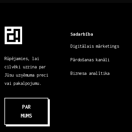
Sadarbība
Digitālais mārketings
Rūpējamies, lai
Pārdošanas kanāli
cilvēki uzzina par
Biznesa analītika
Jūsu uzņēmuma preci
vai pakalpojumu.
PAR
MUMS