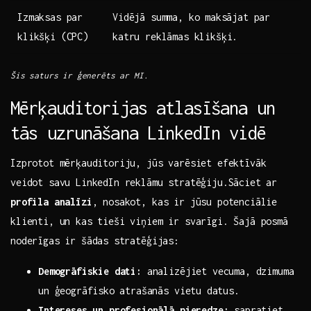
Izmaksas par​
Vidējā summa,‍ ko ⁢maksājat ⁣par
klikšķi (CPC)
katru reklāmas klikšķi.
Šis ‌saturs ir ģenerēts ar MI.
Mērķauditorijas atlasīšana un
tās uzrunāšana LinkedIn vidē
Izprotot mērķauditoriju, jūs varēsiet efektīvāk
veidot savu LinkedIn reklāmu stratēģiju.Sāciet ar ⁤
profila analīzi
, ‌nosakot, kas ​ir jūsu potenciālie
klienti, un ​kas tieši viņiem ir svarīgi. Šajā posmā
noderīgas ir šādas ⁣stratēģijas:
Demogrāfiskie ‍dati:
analizējiet vecuma, dzimuma
un ģeogrāfisko⁤ atrašanās vietu ⁤datus.
Intereses un profesionālā pieredze:
sapratiet⁢