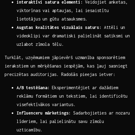
interaktīvi satura elementi:
Veidojiet anketas,
viktorīnas vai​ aptaujas, lai iesaistītu
lietotājus ‍un gūtu atsauksmes.
Augstas⁤ kvalitātes⁤ vizuālais saturs:
‌Attēli un
videoklipi var dramatiski palielināt ⁢satiksmi un
uzlabot zīmola‌ tēlu.
Turklāt,⁣ uzņēmumiem ⁤jāpievērš uzmanība sponsorētiem
ierakstiem un‌ mērķēšanas⁣ iespējām, kas ļauj ​sasniegt
precizētas⁢ auditorijas. Radošās ⁣pieejas‌ ietver:
A/B ​testēšana:
⁢Eksperimentējiet‍ ar dažādiem
reklāmu formātiem ⁣un tekstiem, lai identificētu
visefektīvākos⁣ variantus.
Influenceru mārketings:
Sadarbojieties ar nozaru
līderiem, lai palielinātu savu zīmolu
uzticamību.