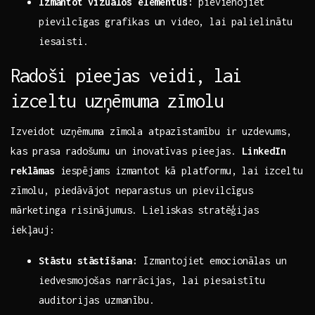
Izmantot⁣ vizuālos ‌elementus:
pievienojiet
pievilcīgas ‍grafikas un video, lai palielinātu
iesaisti.
Radoši pieejas veidi, lai
izceltu uzņēmuma zīmolu
Izveidot uzņēmuma zīmola atpazīstamību ir‌ uzdevums,
kas⁤ prasa radošumu ‍un⁤ inovatīvas pieejas.
LinkedIn
reklāmas
iespējams izmantot kā platformu, ⁣lai izceltu
zīmolu, piedāvājot neparastus ⁤un pievilcīgus
mārketinga risinājumus. Lieliskas ⁢stratēģijas
iekļauj:
Stāstu stāstīšana:
Izmantojiet⁢ emocionālas un
iedvesmojošas narrācijas, lai piesaistītu
auditorijas uzmanību.