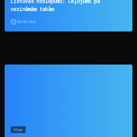
Lietuvas noslēpumi: Ceļojums pa
nezināmām takām
08/08/2026
0
Blogs