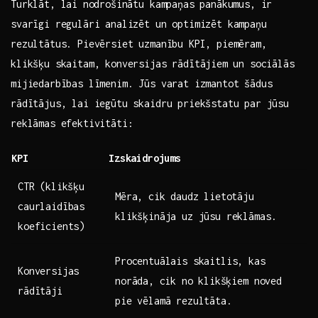
Turklāt, lai ⁤nodrošinātu kampaņas panākumus,​ ir
svarīgi regulāri analizēt un​ optimizēt kampaņu⁢
rezultātus. Pievērsiet ​uzmanību KPI, piemēram,
klikšķu skaitam, konversijas rādītājiem ⁢un sociālās
mijiedarbības līmenim. Jūs varat izmantot šādus
rādītājus, lai iegūtu skaidru priekšstatu par jūsu
reklāmas ​efektivitāti:
KPI
Izskaidrojums
CTR ⁢(klikšķu
Mēra, cik daudz⁢ lietotāju
caurlaidības
klikšķināja uz‍ jūsu reklāmas.
koeficients)
Procentuālais ‌skaitlis, kas
Konversijas
norāda,⁤ cik no⁤ klikšķiem noved
rādītāji
pie ​vēlamā ​rezultāta.