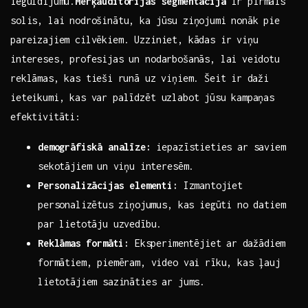
ieguldījumu.
Mērķauditorijas segmentācija
ir pirmais
‍solis,‍ lai nodrošinātu, ka ‌jūsu ziņojumi‍ nonāk pie
pareizajiem cilvēkiem. Uzziniet, kādas ir viņu ​
intereses, profesijas​ un nodarbošanās, lai ⁣veidotu
reklāmas, kas tieši ⁣runā uz ‌viņiem. ‌Šeit⁣ ir daži ​
ieteikumi,‌ kas var palīdzēt uzlabot jūsu⁣ kampaņas
efektivitāti:
demogrāfiskā analīze:
iepazīstieties ar saviem
sekotājiem un ⁣viņu interesēm.
Personalizācijas elementi:
Izmantojiet
personalizētus⁤ ziņojumus, kas iegūti no datiem
par lietotāju uzvedību.
Reklāmas⁣ formāti:
‍Eksperimentējiet⁣ ar dažādiem
formātiem, piemēram, video vai rīku, kas ļauj
lietotājiem sazināties ar jums.