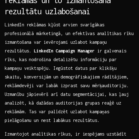
reklāmās un to izmantošana
rezultātu ⁣uzlabošanai
LinkedIn reklāmas kļūst⁣ arvien svarīgākas
profesionālā mārketingā, ⁢un efektīvas‌ analītikas rīku
izmantošana var ievērojami uzlabot kampaņu
⁣rezultātus.
LinkedIn Campaign Manager
ir galvenais⁣
rīks, kas nodrošina detalizētu informāciju par
kampaņu veiktspēju. Iegūstot ‍datus ​par klikšķu
skaitu, konversijām​ un demogrāfiskajiem ‌rādītājiem,
reklāmdevēji var labāk izprast ⁢savu‍ mērķauditoriju.
Uzmanību⁣ jāpievērš arī datu‍ segmentācijai, ‌kas‍ ļauj
analizēt, ⁢kā dažādas auditorijas grupas reaģē⁢ uz
reklāmām. ⁣Tas var palīdzēt uzlabot kampaņas
pielāgošanu un ‍nest labākus rezultātus.
Izmantojot ⁢analītikas ⁣rīkus, ir iespējams‍ uzstādīt ​