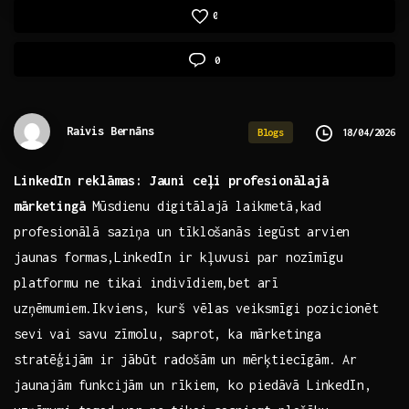
0
0
Raivis Bernāns
18/04/2026
Blogs
LinkedIn ⁢reklāmas: Jauni ceļi profesionālajā
mārketingā
Mūsdienu digitālajā laikmetā,kad
profesionālā saziņa un⁤ tīklošanās iegūst ‍arvien
jaunas formas,LinkedIn ir kļuvusi par nozīmīgu
platformu ne tikai ‍indivīdiem,bet arī
uzņēmumiem.Ikviens, kurš vēlas veiksmīgi pozicionēt
sevi vai⁤ savu‌ zīmolu, saprot, ka mārketinga
stratēģijām ir⁢ jābūt radošām un mērķtiecīgām. Ar
jaunajām ​funkcijām un ⁤rīkiem, ⁢ko⁤ piedāvā ‍LinkedIn,