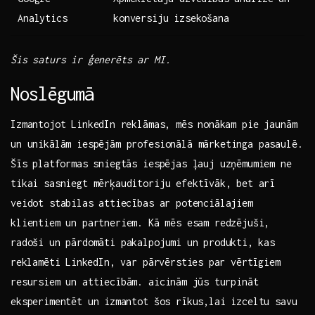
‌Analytics
‍konversiju ‌izsekošana
Šis saturs ir ģenerēts ar MI.
Noslēgumā
Izmantojot LinkedIn⁤ reklāmas, mēs⁣ nonākam pie jaunām
un unikālām iespējām profesionālā mārketinga pasaulē.
Šīs⁢ platformas sniegtās iespējas ļauj​ uzņēmumiem ne
tikai sasniegt mērķauditoriju efektīvāk, bet⁢ arī
veidot stabilas⁢ attiecības ar potenciālajiem
klientiem un partneriem. Kā⁤ mēs esam redzējuši,
radoši un pārdomāti pakalpojumi ⁣un produkti,⁤ kas
⁣reklamēti⁤ LinkedIn, ‍var pārvērsties ⁤par vērtīgiem
resursiem un attiecībām. aicinām⁣ jūs⁣ turpināt
eksperimentēt un ⁣izmantot šos rīkus,lai izceltu savu