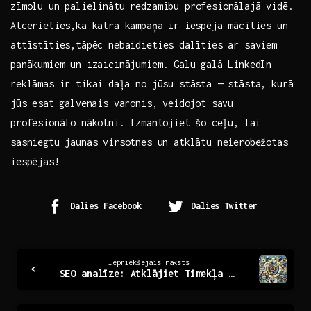
zīmolu un palielinātu redzamību profesionālajā vidē.⁣
Atcerieties,ka ​katra kampaņa⁤ ir iespēja mācīties‌ un‌
attīstīties,tāpēc nebaidieties⁣ dalīties ar​ saviem‍
panākumiem ​un izaicinājumiem. Galu ⁢galā LinkedIn
reklāmas ir tikai ⁣daļa no jūsu stāsta —‌ stāsta, kurā
‌jūs ⁣esat galvenais varonis, ⁤veidojot savu
‍profesionālo nākotni.⁢ Izmantojiet ⁢šo‌ ceļu, lai
sasniegtu jaunas‌ virsotnes ⁤un atklātu‍ neierobežotas⁤
iespējas!
Dalies Facebook
Dalies Twitter
Continue
Iepriekšējais raksts
SEO analīze: Atklājiet Tīmekļa Redzamības Noslēpumus
Reading