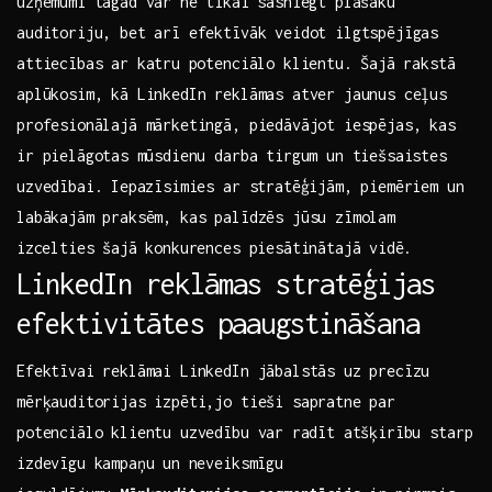
uzņēmumi tagad var ne⁢ tikai sasniegt plašāku‍
auditoriju, bet arī efektīvāk veidot ilgtspējīgas
attiecības ar katru⁢ potenciālo ​klientu. ⁢Šajā rakstā‌
aplūkosim, kā‌ LinkedIn reklāmas atver jaunus ​ceļus ​
profesionālajā mārketingā, piedāvājot ​iespējas, kas⁣
ir pielāgotas ⁢mūsdienu darba tirgum un tiešsaistes
‌uzvedībai.⁢ Iepazīsimies ar​ stratēģijām, piemēriem un
labākajām praksēm,​ kas palīdzēs jūsu zīmolam
⁤izcelties šajā konkurences piesātinātajā⁣ vidē.
LinkedIn reklāmas​ stratēģijas
efektivitātes⁤ paaugstināšana
Efektīvai reklāmai LinkedIn jābalstās uz precīzu
mērķauditorijas izpēti,jo tieši sapratne par
potenciālo ‌klientu uzvedību var ⁣radīt atšķirību starp‌
izdevīgu kampaņu⁤ un neveiksmīgu