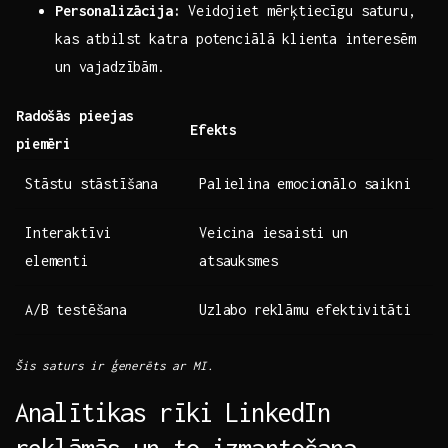
Personalizācija:
Veidojiet mērķtiecīgu saturu,⁢
kas atbilst ⁢katra potenciālā klienta interesēm⁣
un ‌vajadzībām.
Radošās pieejas
Efekts
piemēri
Stāstu ⁤stāstīšana
Palielina emocionālo saikni
Interaktīvi
Veicina ⁤iesaisti un
elementi
atsauksmes
A/B‍ testēšana
Uzlabo reklāmu ⁤efektivitāti
Šis saturs ir ģenerēts ar MI.
Analītikas rīki LinkedIn