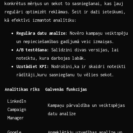
konkrētus mērķus un ⁢sekot to ​sasniegšanai, ⁢kas ⁣ļauj
regulāri optimizēt ‍reklāmas. Šeit ir daži ieteikumi,
kā efektīvi izmantot⁣ analītiku:
Regulāra⁤ datu analīze:
Novēro kampaņu veiktspēju⁣
un nepieciešamības‌ gadījumā⁢ veic ⁤izmaiņas.
A/B testēšana:
Salīdzini divas versijas, lai⁤
noteiktu, ⁢kura darbojas labāk.
Uzstādiet ‌KPI:
Nodrošini,ka ⁤ir skaidri noteikti
rādītāji,kuru sasniegšanu tu vēlies sekot.
Analītikas⁢ rīks
Galvenās funkcijas
LinkedIn
Kampaņu pārvaldība un veiktspējas
Campaign
datu analīze
Manager
Google
Apmeklētāju uzvedības analīze un