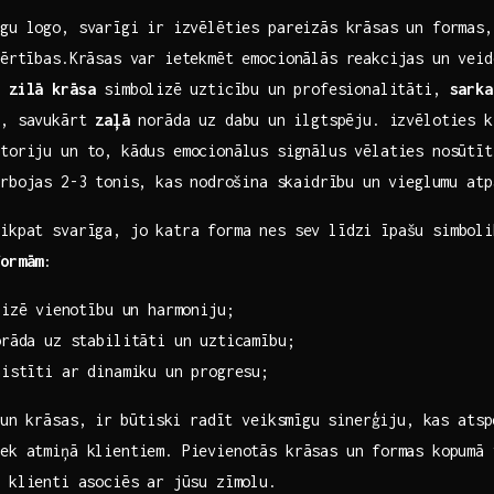
īgu logo, svarīgi ir⁣ izvēlēties pareizās krāsas un formas
 vērtības.Krāsas var ietekmēt emocionālās reakcijas ‌un⁢ vei
m,
zilā ‍krāsa
simbolizē ⁣uzticību ⁢un profesionalitāti,
sarka
i, savukārt
zaļā
⁣norāda uz dabu⁤ un ilgtspēju. izvēloties kr
itoriju un​ to, kādus emocionālus ⁢signālus vēlaties nosūtī
rbojas⁤ 2-3 tonis, ⁢kas nodrošina⁣ skaidrību un vieglumu at
tikpat svarīga, jo katra forma nes sev līdzi īpašu simboli
formām
: ⁣
izē⁢ vienotību un harmoniju;
rāda uz stabilitāti‍ un uzticamību;
istīti ar ‌dinamiku un progresu;
n ⁢krāsas, ⁢ir⁣ būtiski radīt veiksmīgu ⁣sinerģiju, kas ‌atsp
ek atmiņā klientiem. Pievienotās krāsas‍ un ⁣formas kopumā
 klienti ⁢asociēs ar jūsu zīmolu.