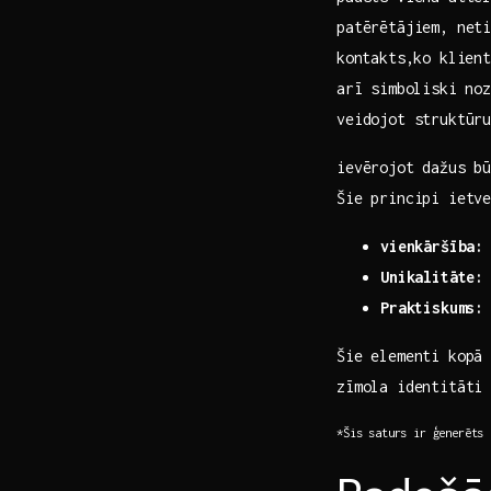
patērētājiem, neti
⁣kontakts,ko klien
arī ⁢simboliski no
veidojot struktūr
ievērojot dažus bū
Šie principi ietv
vienkāršība:
Unikalitāte:
Praktiskums:
Šie elementi kopā 
zīmola identitāti 
*Šis saturs ir ‍ģenerēts 