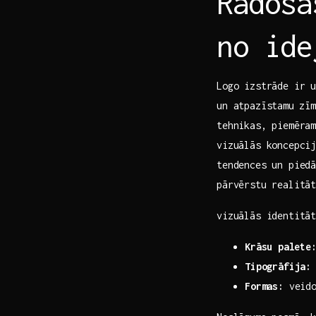
Radošā
no ide
Logo izstrāde ir u
un atpazīstamu ⁢zīm
tehnikas, piemēra
vizuālās koncepcij
tendences un piedā
pārvērstu realitāt
vizuālās ‍identitā
Krāsu⁤ palete
Tipogrāfija:
Formas:
veido 