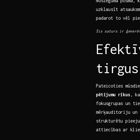
Noslēguma posmā, k
uzklausīt atsauksm
padarot to ​vēl pi
Šis saturs​ ir ģenerēt
Efektī
tirgus
Pateicoties ‍mūsdie
pētījumu rīkus
, ka
fokusgrupas un tie
mērķauditoriju⁤ un
strukturētu pieeju
attiecības‌ ar ⁣kli