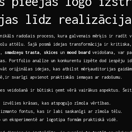
s pieejas logo‌ izst
jas līdz realizācija
nikāls radošais process, kura galvenais mērķis ir radīt v
olu​ attēlu. ⁢Šajā posmā idejas‍ transformācija⁤ ir kritiska,
m,
smadzeņu⁣ trasta
,
skices
un
mood ⁢board
‌veidošana, var pa
as. Portfolio analīze un konkurentu izpēte dod ⁢iespēju i
vāt‍ oriģinālas idejas, kas atbilst mērķauditorijas gaidā
ē,ir svarīgi apvienot praktiskās​ iemaņas ar⁤ radošumu.
tes veidošanā ‌ir būtiski‍ ņemt vērā vairākus aspektus. Šeit
:
izvēlies krāsas, kas atspoguļo zīmola vērtības.
izmanto ​fontus, kas ir labi‌ saskanīgi ⁣ar zīmola tēlu.
un​ eksperimentē‍ ar logotipa formām praktiskā‌ vidē.