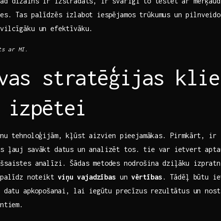
ad dizains ir izstrādāts, ir svarīgi⁤ to‍ testēt ar ‌mērķau
es. Tas palīdzēs izlabot iespējamos trūkumus un pilnveido
evilcīgāku un efektīvāku.
s⁢ ar⁣ MI.
vas stratēģijas klie
 izpētei
nu⁤ tehnoloģijām, kļūst ⁢aizvien⁤ pieejamākas. Pirmkārt, ir‍ 
s ļauj savākt datus un analizēt tos. tie var⁤ ietvert apt
šsaistes analīzi. Šādas metodes nodrošina ​dziļāku izpratn
 palīdz ⁢noteikt
viņu ⁢vajadzības
un⁤
vērtības
. Tādēļ‌ būtu ie
 ⁢datu ⁣apkopošanai,‍ lai iegūtu⁣ precīzus rezultātus un nos
entiem.