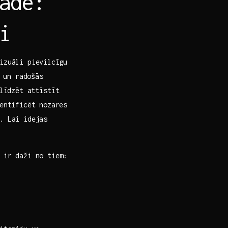
rādē:
i
izuāli pievilcīgu⁢
 un radošās⁤
līdzēt ‍attīstīt
dentificēt nozares
m. Lai idejas
‌ ir daži no tiem: