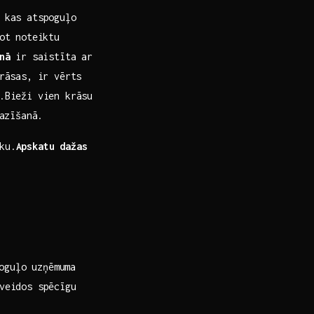
, kas atspoguļo
dot noteiktu
nā
ir saistīta ‌ar
āsas, ir ‌vērts ​
t.Bieži vien krāsu
pazīšanā.
ku.
Apskatu dažas
oguļo uzņēmuma ​
 veidos spēcīgu