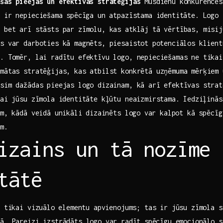
ošas pieejas un‍ efektīvas​ stratēģijas
Mūsdienu konkurences 
 ir nepieciešama⁤ spēcīga un atpazīstama identitāte. Logo 
 bet arī stāsts par zīmolu, kas atklāj‍ tā vērtības, misi
s var darboties kā‌ magnēts, piesaistot⁢ potenciālos klien
. Tomēr, lai radītu efektīvu logo,‌ nepieciešamas ‍ne tika
omātas stratēģijas, kas atbilst konkrētā uzņēmuma mērķiem 
osim dažādas pieejas logo dizainam, kā arī efektīvas strat
lai ​jūsu ​zīmola identitāte kļūtu neaizmirstama.⁤ Iedziļinā
im, kādā veidā unikāli⁣ dizainēts logo ⁣var kalpot kā spēcī
em.
izains un tā nozīme 
tātē
 ‌tikai vizuālo⁣ elementu apvienojums; tas ir jūsu zīmola st
ā. Pareizi izstrādāts logo var ⁤radīt⁤ spēcīgu emocionālo 