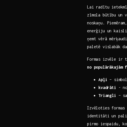
Lai radītu ​ietekm
zīmola ⁣būtību‌ un
noskaņu.‌ Piemēra
enerģiju un kaisl
ņemt ‍vērā mērķaud
paletē vislabāk da
Formas ‌izvēle ir 
no populārākajām 
Apļi
– simbol
kvadrāti
​- no
Triangli
– sa
Izvēloties formas u
identitāti un pali
pirmo iespaidu, ko