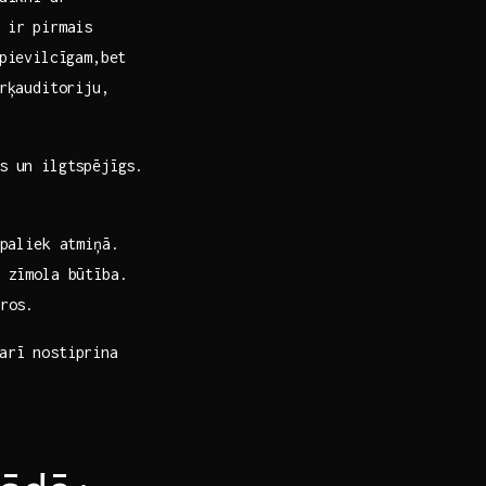
s ir pirmais
 pievilcīgam,bet
ērķauditoriju,
s un​ ilgtspējīgs.
 paliek atmiņā.
 ‌zīmola būtība.
ros.
arī ​nostiprina