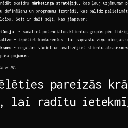
trādāt skaidru
mārketinga ⁤stratēģiju
, kas ļauj uzņēmumam p
ķu​ definēšanu un⁢ programmu izstrādi, kas palīdz palielinā
vilcību. Šeit ir daži soļi, kas jāapsver:
ntācija
⁣ -⁤ sadaliet potenciālos klientus grupās pēc līdzī
nalīze
– ⁣izpētiet konkurentus,‍ lai⁢ saprastu viņu pieejas u
uksmes
-⁣ regulāri vāciet un analizējiet klientu atsauksmes,
 ⁢pakalpojumus.
s ⁤ar MI.
vēlēties pareizās krā
, ​lai ​radītu ⁢ietekm