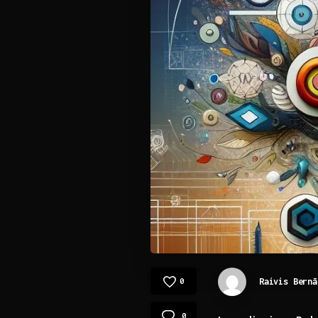
Raivis Bernā
0
0