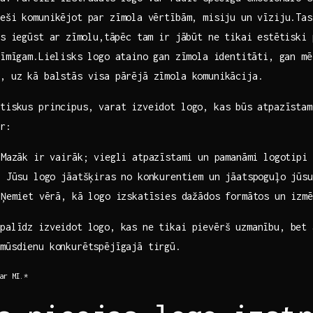
eši komunikējot par‌ zīmola ⁢vērtībām, ‌misiju un vīziju.Ta
ts iegūst ar⁢ zīmolu,tāpēc ‍tam ir‍ jābūt ne tikai estētiski
zīmīgam.Lielisks logo ataino ⁤gan zīmola ​identitāti, gan m
u, uz kā balstās visa pārējā zīmola komunikācija.
tiskus principus, varat izveidot logo,‍ kas ⁢būs atpazīstam
er:
Mazāk ir vairāk; ‌viegli atpazīstami⁤ un pamanāmi logotipi
‌ Jūsu logo jāatšķiras no ‌konkurentiem ‍un jāatspoguļo jūsu
Ņemiet vērā, kā logo izskatīsies dažādos formātos un izmē
palīdz izveidot logo, kas‌ ne tikai pievērš uzmanību, bet 
mūsdienu konkurētspējīgajā ​tirgū.
ar ⁣MI.*