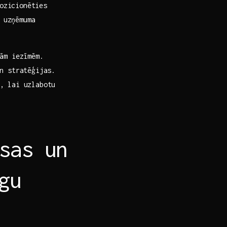
ozicionēties
t uzņēmuma
gām iezīmēm.
n ​stratēģijas.
 lai⁣ uzlabotu⁣
sas un‍
īgu