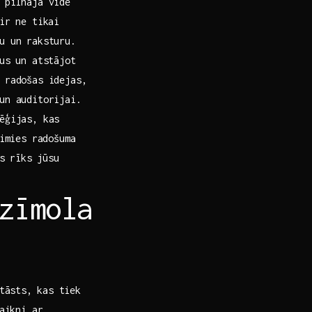
pilnajā vidē‌
ir ​ne tikai
ju un raksturu.
tus un atstājot
i radošas idejas,
un auditorijai.
ēģijas, kas
simies radošuma
gs rīks jūsu
zīmola
āsts, ⁢kas⁢ tiek
saikni ar