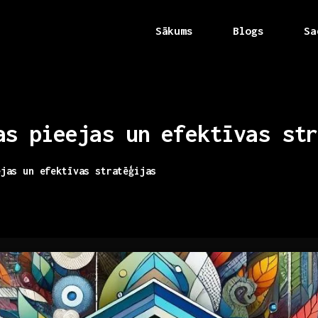
Sākums
Blogs
Sa
as
pieejas
un
efektīvas
str
ejas un efektīvas stratēģijas