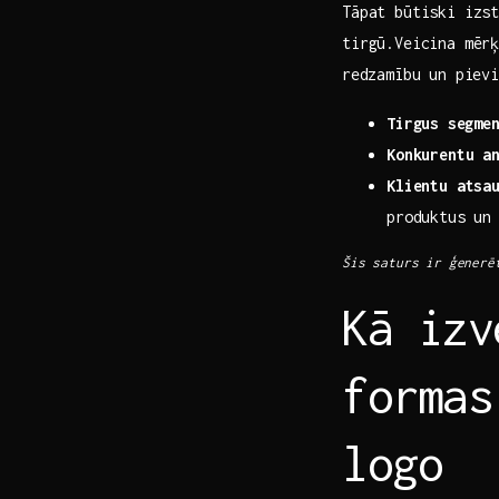
Tāpat būtiski izs
tirgū.Veicina‍ mēr
⁣redzamību un ​pie
Tirgus ⁣segme
Konkurentu⁤ a
Klientu atsa
produktus ​un
Šis saturs‍ ir ģenerēt
Kā ​iz
formas
‍logo