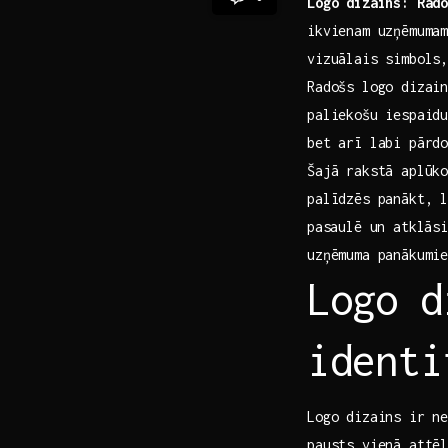
Logo​ dizains: Rad
ikvienam uzņēmumam
vizuālais simbols,
Radošs logo dizain
paliekošu iespaidu
bet arī labi pārd
Šajā rakstā aplūk
palīdzēs panākt,⁣ 
⁤pasaulē un atklās
uzņēmuma panākumi
Logo d
identi
Logo dizains ⁣ir ne
pausts vienā attēl