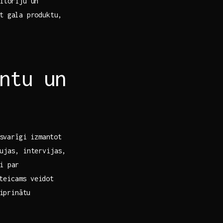
ditoriju un
t gala⁢ produktu,
ntu un
svarīgi izmantot ⁤
aujas, intervijas,
i par
teicams⁤ veidot
tiprinātu