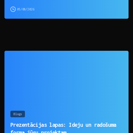
05/08/2026
0
Blogs
Prezentācijas lapas: Ideju un radošuma
forma jūsu projektam