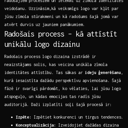
radošajiem procesiem un ietekmi uz zīmola identitātes
veidošanu. Uzzināsim,kā veiksmīgs logo ⁢var ⁣kļūt par
jūsu zīmola stūrakmeni ​un‍ kā radošums šajā jomā var
atvērt durvis uz jauniem ‌panākumiem.
Radošais process – kā attīstīt
unikālu logo dizainu
Radošais process logo dizaina izstrādē ⁣ir
neaizstājams solis, kas veicina unikāla‍ zīmola
identitātes attīstību. Tas sākas ar
ideju ģenerēšanu
,
kurā iesaistīta dažādu perspektīvu apvienošana. Šajā
fāzē ir svarīgi pārdomāt, ko vēlaties, lai‍ jūsu logo
atspoguļo, un⁤ kādas emocijas tas⁢ radīs jūsu
auditorijā. Daži izplatīti soļi šajā procesā​ ir:
Izpēte:
Izpētiet konkurenci un tirgus ​tendences.
Konceptualizācija:
‍Izveidojiet dažādas dizaina‌