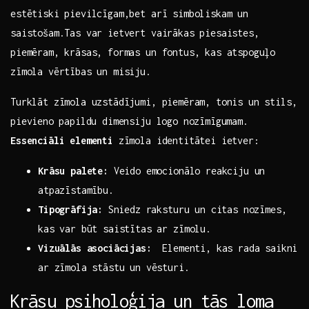
estētiski pievilcīgam,bet arī simboliskam un
saistošam.Tas var ietvert vairākas piesaistes,⁤
piemēram, krāsas, formas un fontus, kas atspoguļo‍
zīmola vērtības ‍un‌ misiju.
Turklāt zīmola uzstādījumi, piemēram, tonis un stils,
pievieno ⁢papildu dimensiju logo‌ nozīmīgumam. ‍
Essenciāli elementi
zīmola​ identitātei ietver:
Krāsu palete:
Veido emocionālo reakciju un
atpazīstamību.
Tipogrāfija:
⁢Sniedz raksturu un citas nozīmes,
kas var būt saistītas ar zīmolu.
Vizuālās asociācijas:
‍ Elementi, kas rada saikni
ar zīmola stāstu un vēsturi.
Krāsu psiholoģija un tās loma