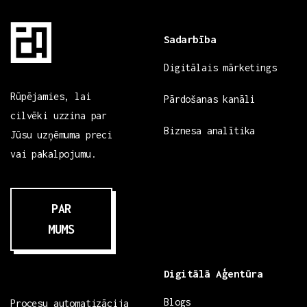
Sadarbība
Digitālais mārketings
Rūpējamies, lai
Pārdošanas kanāli
cilvēki uzzina par
Biznesa analītika
Jūsu uzņēmuma preci
vai pakalpojumu.
PAR
MUMS
Digitālā Aģentūra
Blogs
Procesu automatizācija