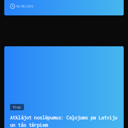
06/08/2026
0
Blogs
Atklājot noslēpumus: Ceļojums pa Latviju
un tās tērpiem