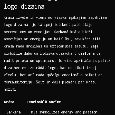
logo dizainā
Krāsu izvēle ir viens⁣ no vissvarīgākajiem aspektiem
logo dizainā, jo tā spēj‌ ietekmēt patērētāju
perceptions ⁢un emocijas.
Sarkanā
krāsa bieži
asociējas‌ ar enerģiju un kaislību, savukārt
zilā
krāsa rada⁤ drošības un uzticamības sajūtu.
Zaļā
simbolizē dabu un līdzsvaru,savukārt
dzeltenā
var
radīt ⁣prieku un optimismu. To visu apzināšanās⁤ palīdz
dizaineriem izstrādāt logo, kas‍ ne tikai izceļ
zīmolu, bet arī rada spēcīgu emocionālo saikni ar
mērķauditoriju. Šeit ir daži piemēri par krāsu
nozīmi:
Krāsa
Emocionālā nozīme
Sarkanā
This symbolizes ⁤energy and ⁤passion.