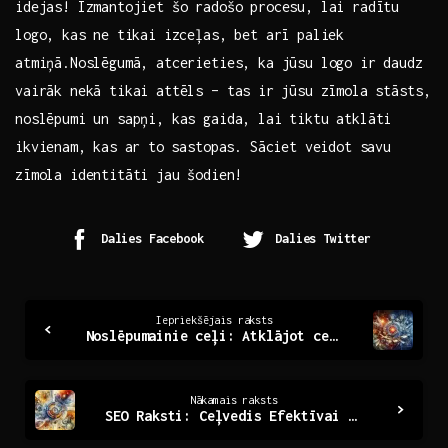
idejas! Izmantojiet šo radošo procesu, lai radītu
logo, kas ne ⁢tikai izceļas, ​bet arī‌ paliek
atmiņā.Noslēgumā, atcerieties, ka jūsu logo ir daudz
vairāk nekā​ tikai​ attēls‌ – tas ⁣ir jūsu ‌zīmola stāsts,
noslēpumi un sapņi, kas gaida, lai tiktu atklāti
ikvienam,⁢ kas ar to⁣ sastopas. Sāciet ‍veidot savu​
zīmola identitāti ⁣jau‌ šodien!
Dalies Facebook
Dalies Twitter
Continue
Iepriekšējais raksts
Noslēpumainie ceļi: Atklājot ceļojumu pasauli
Reading
Nākamais raksts
SEO Raksti: Ceļvedis Efektīvai Saturu Izstrādei