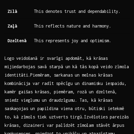
Zilā
This denotes trust and dependability.
Zaļā
This reflects nature ⁢and harmony.
Dzeltenā
This represents joy and optimism.
Logo veidošanā ir svarīgi‍ apdomāt,​ kā krāsas
mijiedarbojas savā starpā ‌un kā tās kopā ⁢veido zīmola
identitāti.Piemēram, sarkanas un melnas krāsas
kombinācija var radīt spēcīgu ⁣un dinamisku iespaidu,
kamēr gaišas krāsas, piemēram, rozā un dzeltenā,
sniedz vieglumu​ un draudzīgumu. Tas, kā krāsas
saskaņojas un papildina​ viena otru, būtiski ietekmē
⁤to, kā zīmols tiek uztverts⁣ tirgū.Izvēloties pareizās
‍krāsas, dizaineri var palīdzēt zīmolam stāvēt ārpus
konkurences, sniedzot to unikālu un​ atpazīstamu