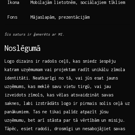
Ikona
Mobilajām lietotnēm, sociālajiem tīkliem
Fons
Mājaslapām, prezentācijām
Šis saturs ir ģenerēts ar MI.
Noslēgumā
Logo dizains ir radošs ceļš, kas sniedz iespēju
katram uzņēmumam vai projektam radīt unikālu zīmola
identitāti.⁣ Neatkarīgi no tā, vai jūs esat jauns
uzņēmums, kas meklē savu vietu tirgū, vai jau
izveidots zīmols, kas vēlas atsvaidzināt savas
saknes, labi izstrādāts logo ir pirmais solis ceļā uz
​panākumiem.‍ Tas ne tikai palīdz atpazīt jūsu
uzņēmumu, bet arī stāsta par tā vērtībām un misiju.
Tāpēc,‍ esiet radoši, drosmīgi un nesabojājiet savas⁣