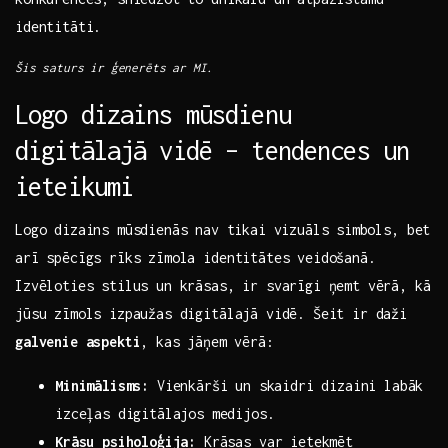
identitāti.
Šis saturs ir ģenerēts ar⁢ MI.
Logo dizains mūsdienu
digitālajā vidē – tendences un
ieteikumi
Logo dizains mūsdienās⁣ nav tikai vizuāls ⁤simbols, bet
arī spēcīgs rīks ​zīmola identitātes veidošanā.⁢
Izvēloties‌ stilus un krāsas, ir svarīgi ņemt vērā, kā
jūsu zīmols izpaužas digitālajā vidē. Šeit‍ ir daži
galvenie aspekti
,⁢ kas‍ jāņem vērā:
Minimālisms:
Vienkārši ⁣un skaidri dizaini labāk
izceļas digitālajos medijos.
Krāsu psiholoģija:
Krāsas var ietekmēt