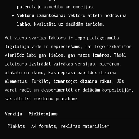
patērētāju uzvedību⁣ un emocijas.
Vektoru izmantošana:
Vektoru attēli nodrošina
labāku kvalitāti uz dažādām ierīcēm.
Vēl viens svarīgs faktors ir⁢ logo pielāgojamība.
Digitālajā vidē ir nepieciešams, ‍lai logo⁣ izskatītos
vienlīdz labi gan lielos,⁤ gan⁤ mazos izmēros. Tādēļ
ieteicams ⁣izstrādāt vairākas versijas,‍ piemēram,
⁤plakātu un ikonu, kas neprasa ⁤papildus dizaina
elementus. Turklāt, izmantojot​
dizaina rīkus
, Jūs
varat radīt un eksperimentēt ⁣ar dažādām kompozīcijām,
kas atbilst mūsdienu prasībām:
Verzija
Pielietojums
Plakāts
A4 formāts, reklāmas materiāliem