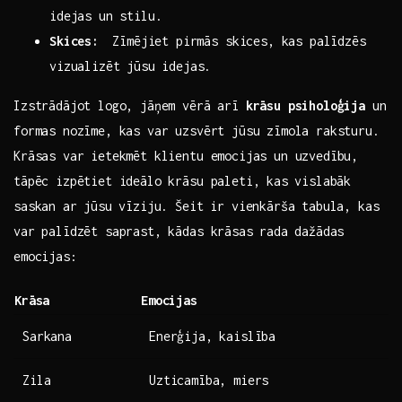
idejas un stilu.
Skices:
⁣ Zīmējiet pirmās skices, kas palīdzēs
vizualizēt jūsu ‌idejas.
Izstrādājot logo, jāņem vērā arī
krāsu psiholoģija
un
formas nozīme, ​kas var uzsvērt jūsu zīmola raksturu.
‌Krāsas var ietekmēt klientu‍ emocijas un uzvedību,
tāpēc izpētiet ideālo krāsu paleti, ⁤kas vislabāk
saskan ⁢ar ​jūsu vīziju. Šeit ir vienkārša tabula,‍ kas
var palīdzēt saprast, kādas krāsas rada⁣ dažādas
emocijas:
Krāsa
Emocijas
Sarkana
Enerģija, kaislība
Zila
Uzticamība, miers