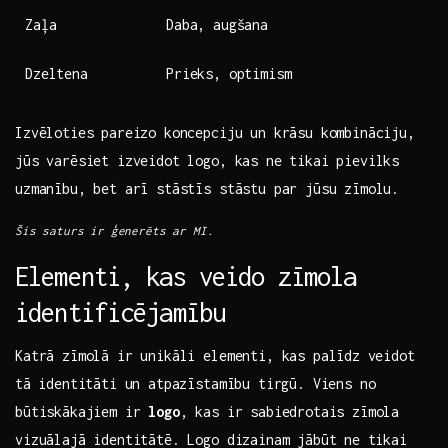
Zaļa
Daba, augšana
Dzeltena
Prieks, optimism
Izvēloties pareizo koncepciju un krāsu kombināciju,
jūs varēsiet izveidot logo, kas ne tikai pievilks
uzmanību, bet arī stāstīs stāstu par ‌jūsu zīmolu.
Šis saturs ir ģenerēts ar MI.
Elementi, kas veido zīmola
identificējamību
Katrā zīmolā ir unikāli elementi, kas palīdz⁣ veidot
tā ⁢identitāti un atpazīstamību tirgū. Viens no⁢
būtiskākajiem ir
logo
, kas ir sabiedrotais zīmola
vizuālajā identitātē. Logo dizainam jābūt ⁣ne tikai