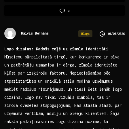
0
Raivis Bernāns
03/05/2026
Blogs
Logo⁣ dizains: Radošs ceļš uz zīmola identitāti
Mūsdienu pārpildītajā tirgū, kur konkurence ir sīva
un patērētāju uzmanība ir ⁣dārga, zīmola identitāte
kļūst par izšķirošu ⁣faktoru. Nepieciešamība pēc
atpazīstamības⁢ un unikālā stila‌ mudina uzņēmumus
meklēt radošus risinājumus, un tieši⁤ šeit ienāk logo
dizains. Logo nav tikai vizuāls simbols; tas‍ ir
zīmola ‍dvēseles atspoguļojums, kas stāsta stāstu par
uzņēmuma vērtībām, misiju un​ pieeju klientiem. Šajā
rakstā ⁢padziļināsimies logo ⁣dizaina nozīmē, tā