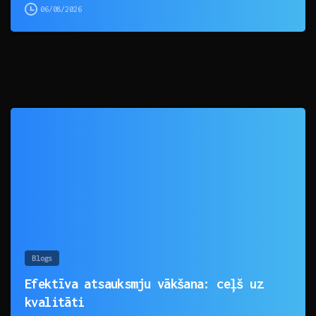
06/08/2026
0
Blogs
Efektīva atsauksmju vākšana: ceļš uz
kvalitāti