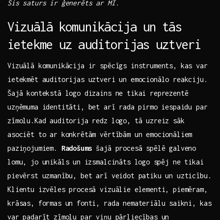
Šis saturs ir ģenerēts ar MI.
Vizuālā komunikācija un tās
ietekme uz auditorijas uztveri
Vizuālā komunikācija ir spēcīgs instruments, kas var
ietekmēt auditorijas uztveri un emocionālo‌ reakciju.
Šajā kontekstā logo dizains ne tikai ‍reprezentē
uzņēmuma identitāti,‌ bet ⁢arī rada pirmo iespaidu par
zīmolu.Kad auditorija redz logo, ‌tā uzreiz sāk
asociēt to ar konkrētām vērtībām un emocionāliem
paziņojumiem.
Radošums
šajā procesā spēlē galveno
lomu, jo unikāls ⁢un izsmalcināts logo⁤ spēj ne tikai
pievērst uzmanību, bet arī veidot patiku un uzticību.
Klientu izvēles procesā vizuālie elementi, piemēram,
krāsas, formas un fonti, rada nemateriālu ⁢saikni, kas
var padarīt zīmolu par viņu pārliecības un