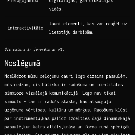
Pielāgojamība
digitālajās, gan drukātajās
‌vidēs.
Jauni elementi, kas var reaģēt uz
interaktivitāte
lietotāju darbībām.
Šis saturs ir ģenerēts ar MI.
Noslēgumā
Noslēdzot mūsu⁢ ceļojumu cauri logo dizaina pasaulēm,
mēs redzam, cik‍ būtiska ir radošuma un identitātes
simbioze vizuālajā komunikācijā. Logo nav tikai
simbols – tas ir radošs ⁤stāsts, kas atspoguļo
uzņēmuma vērtības, kultūru un mērķus. Radošums kļūst
par instrumentu,kas palīdz ​izcelties šajā dinamiskajā
pasaulē,kur katrs attēls,krāsa un forma runā ⁣spēcīgāk