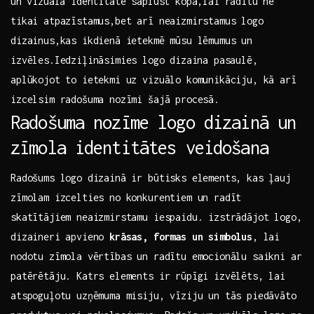
⁢un vizuālā identitāte saplūst kopā,lai radītu ne
tikai atpazīstamus,bet arī neaizmirstamus logo
dizainus,kas ‌ikdienā ietekmē mūsu lēmumus‌ un
izvēles.Iedziļināsimies⁤ logo dizaina pasaulē,
aplūkojot ‍to ietekmi uz vizuālo komunikāciju, kā arī
izcelsim radošuma nozīmi šajā procesā.
Radošuma nozīme logo dizainā un
zīmola identitātes veidošana
Radošums logo dizainā ir būtisks‍ elements, kas ļauj
zīmolam izcelties no konkurentiem un radīt
skatītājiem neaizmirstamu iespaidu. izstrādājot logo,
dizaineri apvieno
krāsas, formas un simbolus
, lai
nodotu zīmola‍ vērtības un radītu emocionālu saikni ar
patērētāju. Katrs elements ir rūpīgi izvēlēts,⁣ lai
atspoguļotu uzņēmuma misiju, vīziju un tās piedāvāto