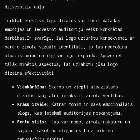
dzīvesstila daļu.
Turklāt efektīvs logo dizains var rosīt dažādas⁢
emocijas un ‌iedvesmot auditoriju‍ veikt‌ konkrētas
darbības.Ir svarīgi, lai logo uzturētu konsekvenci ar
pārējo zīmola vizuālo identitāti, ​jo tas nodrošina
atpazīstamību un ilgtspējīgu iespaidu. Apsveriet
tālāk minētos ⁤aspektus, lai uzlabotu jūsu logo
dizaina efektivitāti:
Vienkāršība:
Skarbs un viegli atpazīstams
⁢dizains ļauj ātri ierakstīt​ zīmola⁤ vērtības.
Krāsu ​izvēle:
Katram tonim ir savs emocionālais
slogs, kas ietekmē auditorijas noskaņojumu.
Fontu stils:
⁤ Tas var nodot zīmola raksturu un
sajūtu, ⁤sākot no elegances līdz moderno
tehnoloģiju sajūtai.