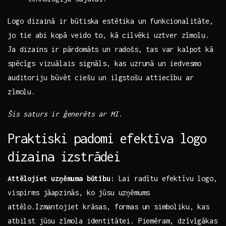
Logo dizainā ir būtiska estētika un funkcionalitāte,
jo tie ⁤abi kopā veido to, kā ⁢cilvēki uztver zīmolu.
Ja​ dizains ‌ir pārdomāts un radošs, tas var​ kalpot kā
spēcīgs vizuālais signāls, kas uzrunā ​un iedvesmo
auditoriju būvēt ciešu un‌ ilgstošu attiecību ar​
zīmolu.
Šis saturs ir ​ģenerēts ar MI.
Praktiski padomi efektīva logo
dizaina izstrādei
Attēlojiet uzņēmuma būtību:
Lai radītu efektīvu⁢ logo,
vispirms jāapzinās, ko jūsu uzņēmums
attēlo.Izmantojiet krāsas, formas un simboliku, kas
atbilst jūsu zīmola identitātei. Piemēram, dzīvīgākas