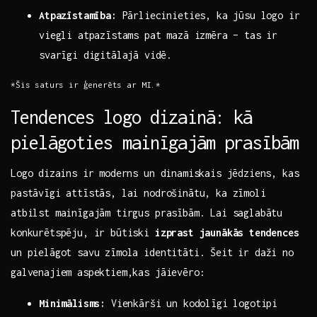
Atpazīstamība:
Pārliecinieties, ka ‌jūsu logo ir
viegli atpazīstams pat mazā izmēra – tas ir
svarīgi digitālajā vidē.
*Šis ‌saturs ir ģenerēts ar MI.*
Tendences logo dizainā: kā
pielāgoties mainīgajām prasībām
Logo ⁤dizains ir moderns un dinamiskais ​jēdziens, kas
pastāvīgi attīstās, lai nodrošinātu, ka zīmoli
atbilst mainīgajām tirgus prasībām. Lai saglabātu
konkurētspēju, ir būtiski
izprast jaunākās ⁢tendences
un pielāgot‍ savu zīmola identitāti. Šeit ir daži no
galvenajiem aspektiem,kas jāievēro:
Minimālisms:
Vienkārši un kodolīgi logotipi