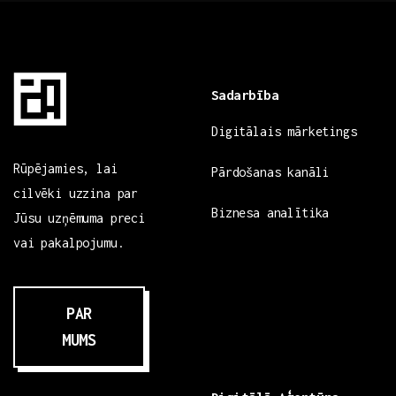
Sadarbība
Digitālais mārketings
Rūpējamies, lai
Pārdošanas kanāli
cilvēki uzzina par
Biznesa analītika
Jūsu uzņēmuma preci
vai pakalpojumu.
PAR
MUMS