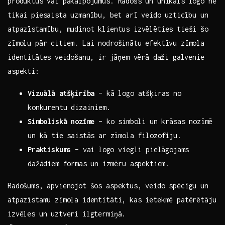
produktus vai pakalpojumus. Radošs un unikāls logo ⁤ne
tikai piesaista ⁢uzmanību, bet arī ⁢veido uzticību un
atpazīstamību, mudinot klientus izvēlēties‍ tieši ‍šo
zīmolu pār citiem. Lai nodrošinātu efektīvu zīmola‌
identitātes ⁣veidošanu, ⁣ir jāņem vērā daži galvenie
aspekti:
Vizuālā atšķirība
– kā logo atšķiras no
konkurentu dizainiem.
Simboliskā nozīme
– ko ⁣simboli un krāsas nozīmē
un kā tie saistās ar zīmola filozofiju.
Praktiskums
– vai⁢ logo viegli ​pielāgojams
dažādiem formas⁤ un izmēru aspektiem.
Radošums, apvienojot šos aspektus,​ veido spēcīgu un
atpazīstamu zīmola identitāti, kas ​ietekmē patērētāju​
izvēles un uztveri ilgtermiņā.