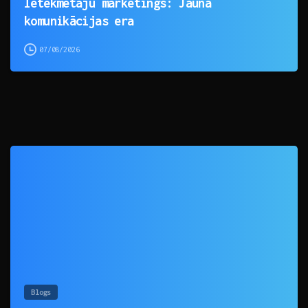
Ietekmētāju mārketings: Jaunā
komunikācijas era
07/08/2026
0
Blogs