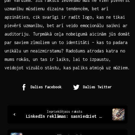
par⁢ vārdiem. Šis raksts iedvesmo mūs ne vien pievērst
uzmanību mūsdienu dizaina tendencēm, bet arī
apzināties, cik svarīgi ir radīt logo, kas ⁤ne tikai
pievērš uzmanību, bet arī veido emocionālu saikni ar
auditoriju. Turpmākā ceļa nobeigumā aicinām jūs domāt
par saviem zīmoliem un to ⁤identitāti – kas to padara
unikālu un⁣ neaizmirstamu? Radošums atrodas katra no
mums rokās, un tas ir laiks, lai to izpaustu,
veidojot vizuālo stāstu, kas paliks atmiņā uz mūžiem.
Dalies Facebook
Dalies Twitter
Continue
Iepriekšējais raksts
LinkedIn reklāmas: sasniedziet mērķauditoriju efektīvi
Reading