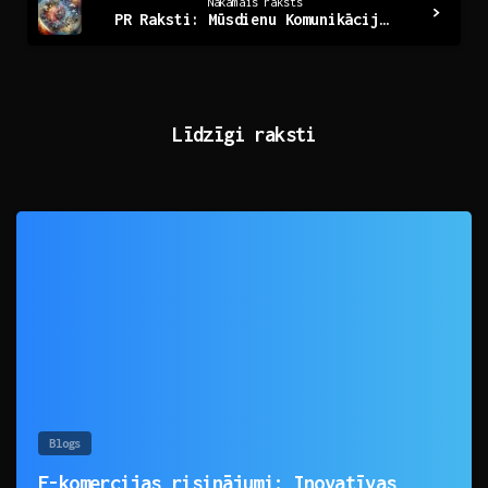
Nākamais raksts
PR Raksti: Mūsdienu Komunikācijas Svara Tīkls
Līdzīgi raksti
0
Blogs
E-komercijas risinājumi: Inovatīvas