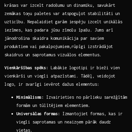
krāsas var izcelt radošumu un dinamiku, ​savukārt
zemākas ‍toņu paletes var atspoguļot stabilitāti un
uzticību.‌ Nepalaidiet garām iespēju ‍izcelt unikālās
iezīmes, kas padara jūsu zīmolu īpašu. Jums arī
jānodrošina skaidra komunikācija par saviem
produktiem vai pakalpojumiem,rūpīgi ⁤izstrādājot
skaidrus un saprotamus ‍vizuālos elementus.
Vienkāršības spēks:
Labākie logotipi ir⁣ bieži vien
‍vienkārši un viegli atpazīstami. Tādēļ, veidojot
logo, ir svarīgi ievērot dažus elementus:
Minimālisms:
Izvairieties ​no pārlieku sarežģītām
formām un tūlītējiem elementiem.
Universālas formas:
Izmantojiet formas, kas ir
viegli saprotamas⁤ un neaizņem pārāk daudz
vietas.