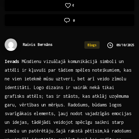
0
0
Raivis Bernāns
09/10/2025
Blogs
Ievads
Mūsdienu vizuālajā komunikācijā simboli un
attēli‌ ir kļuvuši par tādiem spēles noteikumiem, kas
ne vien ietekmē mūsu uztveri, bet arī veido⁣ zīmolu
identitāti.‍ Logo dizains ir vairāk nekā tikai
grafisks attēls; tas ir stāsts, kas ⁤atklāj uzņēmuma
garu, vērtības​ un mērķus. Radošums, būdams logos
svarīgākais elements, ļauj ⁢nodot ‌vajadzīgās emocijas
un idejas, tādējādi veidojot spēcīgu saikni starp
zīmolu un patērētāju.Šajā⁢ rakstā pētīsim,kā radošums