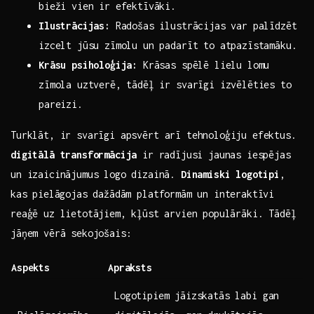
bieži vien ir efektīvāki.
Ilustrācijas:
Radošas ilustrācijas var‍ palīdzēt
izcelt jūsu zīmolu un padarīt to atpazīstamāku.
Krāsu psiholoģija:
Krāsas spēlē lielu lomu
zīmola uztverē, tādēļ ir svarīgi izvēlēties to
pareizi.
Turklāt, ir svarīgi apsvērt arī tehnoloģiju efektus.
digitālā transformācija
⁤ir radījusi jaunas iespējas
un izaicinājumus logo ⁤dizainā.
Dinamiski logotipi
,
kas⁣ pielāgojas dažādām platformām un interaktīvi
reaģē‌ uz lietotājiem, ⁢kļūst arvien‌ populārāki. Tādēļ
jāņem vērā sekojošais:
Aspekts
Apraksts
Logotipiem jāizskatās labi gan