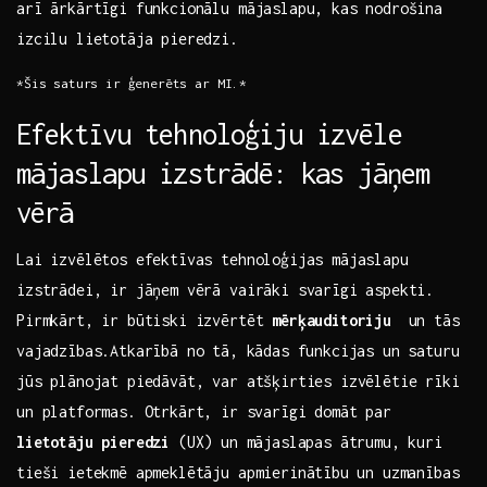
arī ārkārtīgi funkcionālu​ mājaslapu, kas nodrošina
izcilu lietotāja pieredzi.
*Šis saturs ir ģenerēts ar MI.*
Efektīvu tehnoloģiju izvēle
mājaslapu izstrādē:⁣ kas jāņem
vērā
Lai izvēlētos efektīvas tehnoloģijas mājaslapu⁢
izstrādei, ir jāņem vērā vairāki svarīgi aspekti.
Pirmkārt, ir būtiski izvērtēt
mērķauditoriju
​ un tās
vajadzības.Atkarībā no tā,⁢ kādas funkcijas un saturu
jūs plānojat piedāvāt, var atšķirties izvēlētie rīki
un platformas. Otrkārt, ir ⁤svarīgi‍ domāt par ⁤
lietotāju pieredzi
(UX) un⁤ mājaslapas ātrumu, kuri
tieši ietekmē apmeklētāju apmierinātību⁣ un uzmanības