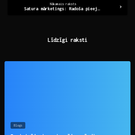
Nākamais raksts
Satura mārketings: Radoša pieeja uzņēmuma izaugsmei
Līdzīgi raksti
0
Blogs