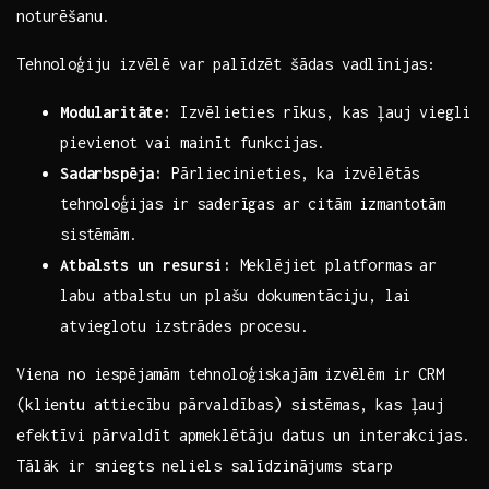
noturēšanu.
Tehnoloģiju izvēlē var palīdzēt šādas ​vadlīnijas:⁢
Modularitāte:
Izvēlieties rīkus,‌ kas ļauj viegli
pievienot vai mainīt funkcijas.
Sadarbspēja:
Pārliecinieties, ka izvēlētās
tehnoloģijas ir saderīgas ar ‍citām izmantotām
sistēmām.
Atbalsts un resursi:
Meklējiet platformas ar
labu atbalstu un⁤ plašu dokumentāciju, lai
atvieglotu izstrādes procesu.
Viena no iespējamām tehnoloģiskajām ⁤izvēlēm ir CRM
(klientu attiecību pārvaldības) sistēmas, kas ļauj
⁢efektīvi pārvaldīt apmeklētāju datus un ​interakcijas.
Tālāk ir sniegts neliels⁤ salīdzinājums ‍starp