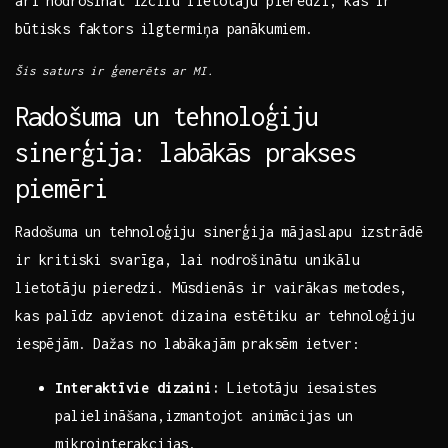
arī nodrošināt izcilu lietotāju pieredzi, ​kas ⁤ir
būtisks faktors ​ilgtermiņa ⁣panākumiem.
Šis saturs ir ģenerēts ar MI.
Radošuma un tehnoloģiju
sinerģija: labākās prakses
piemēri
Radošuma⁤ un tehnoloģiju ⁢sinerģija mājaslapu izstrādē
ir kritiski svarīga, ​lai nodrošinātu⁢ unikālu
lietotāju pieredzi. Mūsdienās‍ ir vairākas ⁣metodes,
kas⁤ palīdz⁣ apvienot dizaina estētiku ar tehnoloģiju
‌iespējām. Dažas⁤ no labākajām‌ praksēm ietver: ‍
Interaktīvie dizaini:
⁤Lietotāju iesaistes
‍palielināšana,izmantojot animācijas un
mikrointerakcijas.