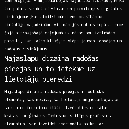
tehnoloģijas – mijiedarbojas mājaslapu izstrādē,un kā
⁤tie palīdz veidot efektīvus un pievilcīgus digitālos
risinājumus,kas atbilst mūsdienu prasībām un
lietotāju vajadzībām. Aicinām jūs doties kopā ar mums
šajā aizraujošajā ‍ceļojumā ⁣uz ⁢mājaslapu izstrādes
pasauli, kur katrs ‌klikšķis slēpj jaunas iespējas‍ un
radošus risinājumus.
Mājaslapu dizaina radošās
pieejas un to ietekme uz
lietotāju pieredzi
Mājaslapu dizaina radošās pieejas ir būtisks
elements, ‌kas nosaka, ⁤kā⁤ lietotāji ‌mijiedarbojas ar
saturu un funkcionalitāti. Izvēloties unikālas
krāsas, oriģinālus fontus un‍ stilīgus grafiskos
elementus, var izveidot emocionālu saikni ar