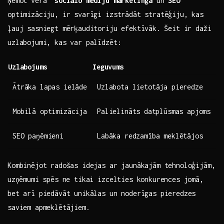
Ņemot vērā ​
sociālo mediju mārketinga
un
SEO
optimizāciju, ir svarīgi izstrādāt stratēģiju, kas
ļauj sasniegt mērķauditoriju efektīvāk.⁣ Šeit ir daži
uzlabojumi, kas var palīdzēt:
Uzlabojums
Ieguvums
Ātrāka lapas ielāde
Uzlabota lietotāja pieredze
Mobilā optimizācija
Palielināts ⁤datplūsmas ⁤apjoms
SEO paņēmieni
Labāka redzamība meklētājos
Kombinējot radošas ​idejas ar jaunākajām tehnoloģijām,
⁢uzņēmumi spēs ne tikai izcelties konkurences jomā,
bet arī piedāvāt unikālas un noderīgas pieredzes
saviem apmeklētājiem.