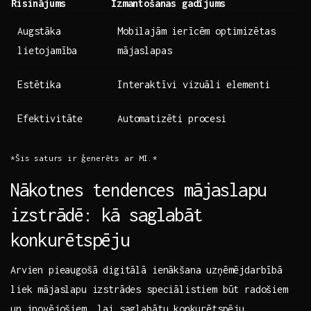
Risinājums
Izmantošanas gadījums
Augstāka⁤
Mobilajām ierīcēm optimizētas
lietojamība
mājaslapas
Estētika
Interaktīvi vizuāli elementi
Efektivitāte
Automatizēti procesi
*Šis saturs ir⁢ ģenerēts ar MI.*
Nākotnes tendences mājaslapu
izstrādē: kā saglabāt
konkurētspēju
Arvien pieaugošā digitālā ienākšana uzņēmējdarbībā
liek mājaslapu izstrādes speciālistiem būt radošiem
un inovējošiem, lai saglabātu⁣ konkurētspēju.