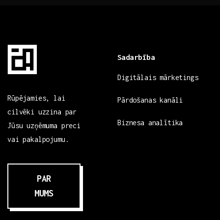
Sadarbība
Digitālais mārketings
Rūpējamies, lai
Pārdošanas kanāli
cilvēki uzzina par
Biznesa analītika
Jūsu uzņēmuma preci
vai pakalpojumu.
PAR
MUMS