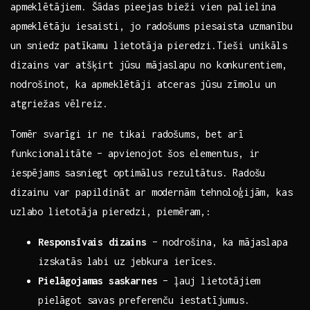
apmeklētājiem. Šādas pieejas bieži vien palielina
apmeklētāju iesaisti, ⁤jo⁤ radošums piesaista uzmanību
⁢un sniedz patīkamu lietotāja pieredzi.Tieši unikāls
dizains var atšķirt jūsu mājaslapu no⁣ konkurentiem,
nodrošinot,⁢ ka apmeklētāji atceras jūsu zīmolu un
atgriežas vēlreiz.
Tomēr svarīgi ir ne tikai radošums, bet arī
funkcionalitāte – apvienojot⁣ šos elementus,⁢ ir
iespējams sasniegt ⁤optimālus rezultātus. Radošu
dizainu var papildināt⁤ ar modernām tehnoloģijām, kas
uzlabo lietotāja‍ pieredzi,⁢ piemēram,:
Responsīvais dizains
– nodrošina, ka‍ mājaslapa
izskatās labi uz jebkura ierīces.
Pielāgojamas saskarnes
–⁢ ļauj lietotājiem⁤
pielāgot savas ⁣preferenču iestatījumus.