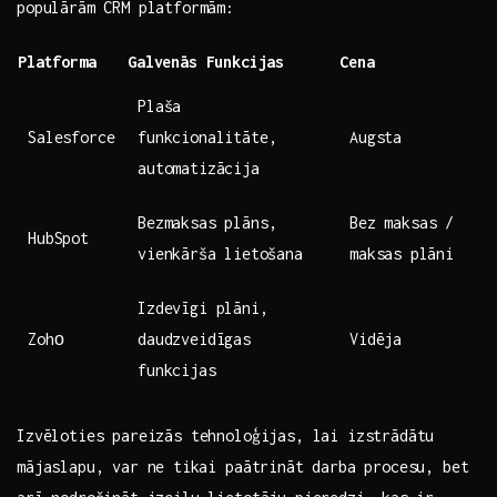
populārām CRM platformām:
Platforma
Galvenās Funkcijas
Cena
Plaša
Salesforce
funkcionalitāte,
Augsta
automatizācija
Bezmaksas plāns,
Bez maksas /
HubSpot
vienkārša⁤ lietošana
maksas ⁤plāni
Izdevīgi‍ plāni,
Zohо
daudzveidīgas
Vidēja
funkcijas
Izvēloties ‌pareizās tehnoloģijas,​ lai izstrādātu
mājaslapu, var ‌ne⁣ tikai paātrināt darba procesu, bet