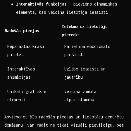
Interaktīvās funkcijas
– pievieno dinamiskas
elements, kas veicina lietotāja iesaisti.
Ietekme ⁢uz‌ lietotāju
Radošās pieejas
pieredzi
Neparastas⁢ krāsu
Palielina emocionālo
paletes
piesaisti
Interaktīvas
Uzlabo iesaisti un
animācijas
jautrību
Unikāli grafiskie
Veicina‌ zīmola
elementi
atpazīstamību
Apvienojot šīs radošās pieejas ar lietotāju centrētu
domāšanu, var radīt ne tikai vizuāli pievilcīgu, bet