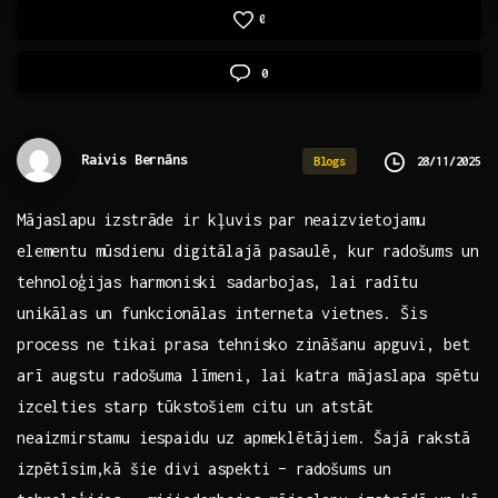
0
0
Raivis Bernāns
28/11/2025
Blogs
Mājaslapu izstrāde ⁢ir kļuvis par‍ neaizvietojamu
elementu mūsdienu digitālajā pasaulē, kur radošums un
tehnoloģijas ⁤harmoniski sadarbojas, lai radītu
unikālas un funkcionālas interneta vietnes. Šis‌
process ne tikai prasa tehnisko⁣ zināšanu apguvi, bet
arī augstu radošuma līmeni, lai katra⁢ mājaslapa spētu
izcelties starp⁣ tūkstošiem citu un atstāt
neaizmirstamu iespaidu‌ uz apmeklētājiem. Šajā⁤ rakstā
izpētīsim,kā šie divi ‍aspekti – radošums un