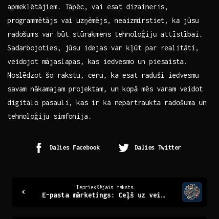
apmeklētājiem. Tāpēc, vai⁤ esat dizaineris,
programmētājs vai uzņēmējs,⁤ neaizmirstiet, ka jūsu
radošums var būt ⁣stūrakmens tehnoloģiju attīstībai.
Sadarbojoties, jūsu idejas var kļūt par realitāti,
veidojot mājaslapas, ‌kas iedvesmo un piesaista.
Noslēdzot šo rakstu, ceru, ‌ka esat ⁤raduši iedvesmu​
savam nākamajam projektam,‌ un kopā mēs varam ⁤veidot
digitālo pasauli, kas ir kā nepārtraukta radošuma un
tehnoloģiju simfonija.
Dalies Facebook
Dalies Twitter
Continue
Iepriekšējais raksts
E-pasta mārketings: Ceļš uz veiksmīgu digitālo stratēģiju
Reading