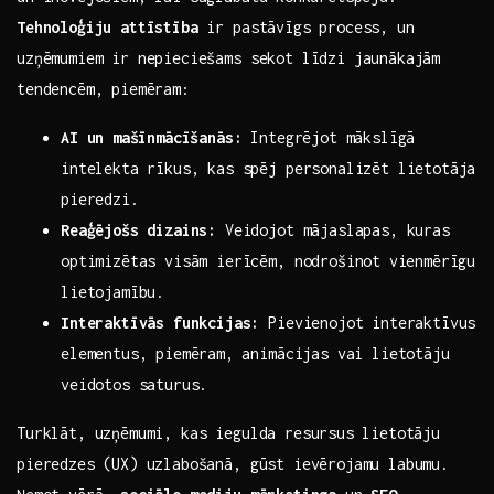
Tehnoloģiju attīstība
ir pastāvīgs process, un
uzņēmumiem ir nepieciešams sekot līdzi jaunākajām
tendencēm, piemēram:
AI un ⁢mašīnmācīšanās:
Integrējot mākslīgā
intelekta rīkus, kas spēj personalizēt lietotāja
pieredzi.
Reaģējošs dizains:
Veidojot mājaslapas, kuras
optimizētas visām ierīcēm, nodrošinot⁤ vienmērīgu
lietojamību.
Interaktīvās funkcijas:
Pievienojot interaktīvus
elementus, piemēram, ⁤animācijas vai lietotāju
veidotos saturus.
Turklāt, uzņēmumi, kas iegulda resursus ⁤lietotāju
pieredzes​ (UX) uzlabošanā, gūst ievērojamu labumu.