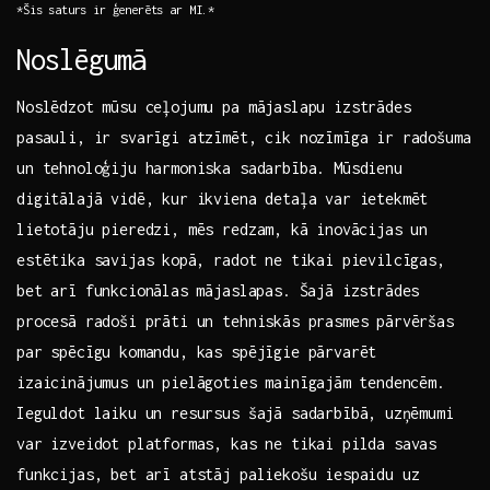
*Šis saturs ir ģenerēts ar MI.*
Noslēgumā
Noslēdzot mūsu ceļojumu pa mājaslapu izstrādes
pasauli, ir svarīgi atzīmēt, cik nozīmīga ir radošuma
un tehnoloģiju harmoniska sadarbība.‌ Mūsdienu
digitālajā vidē, kur ikviena detaļa var ietekmēt
lietotāju pieredzi, mēs redzam, kā ⁢inovācijas⁤ un
estētika​ savijas ⁤kopā, radot ne tikai pievilcīgas,
bet arī funkcionālas ⁣mājaslapas. Šajā izstrādes
procesā radoši prāti un tehniskās prasmes pārvēršas
par spēcīgu komandu,‍ kas spējīgie pārvarēt
izaicinājumus un pielāgoties mainīgajām⁤ tendencēm.
Ieguldot laiku un resursus šajā sadarbībā,⁢ uzņēmumi‍
var izveidot platformas, kas ne tikai pilda savas
funkcijas, bet ‍arī atstāj paliekošu iespaidu uz