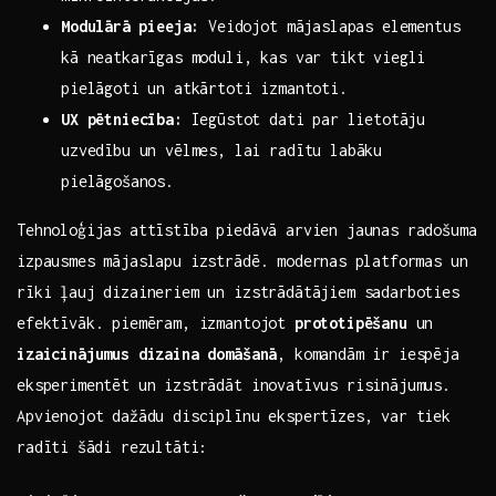
Modulārā ⁤pieeja:
Veidojot mājaslapas elementus
kā neatkarīgas moduli, kas var tikt viegli
pielāgoti un atkārtoti izmantoti.
UX pētniecība:
Iegūstot dati par⁢ lietotāju
uzvedību un vēlmes, lai‌ radītu labāku
pielāgošanos.
Tehnoloģijas attīstība piedāvā arvien jaunas radošuma
izpausmes mājaslapu izstrādē. modernas ⁣platformas un
rīki ļauj dizaineriem un​ izstrādātājiem ‍sadarboties
efektīvāk. piemēram, izmantojot
prototipēšanu
un⁤
izaicinājumus‌ dizaina domāšanā
, komandām ir iespēja
eksperimentēt un izstrādāt inovatīvus risinājumus.
Apvienojot dažādu disciplīnu ekspertīzes, var tiek
radīti ⁤šādi rezultāti: