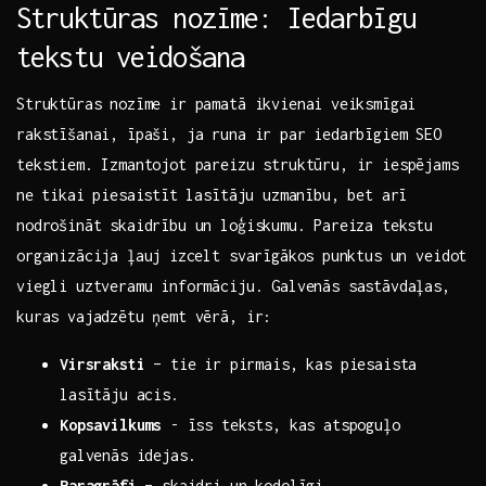
Struktūras nozīme: ​Iedarbīgu
tekstu veidošana
Struktūras nozīme ir pamatā‌ ikvienai⁣ veiksmīgai⁣
rakstīšanai, īpaši, ja runa ir par⁢ iedarbīgiem SEO
tekstiem. Izmantojot pareizu struktūru, ir iespējams
ne ⁢tikai piesaistīt⁤ lasītāju uzmanību, bet arī
nodrošināt skaidrību un loģiskumu. ⁣Pareiza tekstu
organizācija ļauj ⁣izcelt svarīgākos ⁢punktus un ‍veidot
viegli ‌uztveramu informāciju. ‌Galvenās sastāvdaļas,
kuras ‌vajadzētu ņemt vērā, ir:
Virsraksti
– tie ir pirmais, ‌kas piesaista⁣
lasītāju acis.
Kopsavilkums
‌- īss teksts, kas atspoguļo⁣
galvenās idejas.
Paragrāfi
– skaidri un kodolīgi