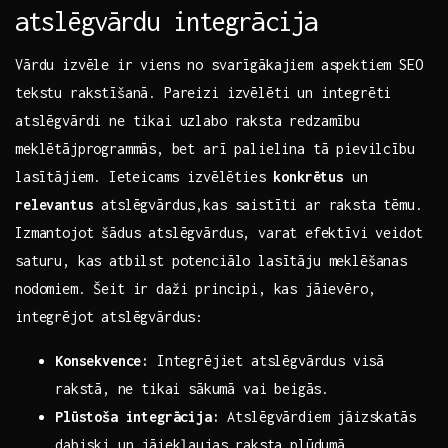
atslēgvārdu ​integrācija
Vārdu ​izvēle ‌ir viens no svarīgākajiem aspektiem SEO
tekstu rakstīšanā. ‍Pareizi izvēlēti un ‍integrēti
atslēgvārdi ne tikai​ uzlabo raksta redzamību​
meklētājprogrammās,⁣ bet​ arī palielina​ tā pievilcību
⁢lasītājiem. ⁣Ieteicams izvēlēties
konkrētus
un
relevantus
atslēgvārdus,kas saistīti ar raksta tēmu.
Izmantojot šādus atslēgvārdus, varat ⁤efektīvi ​veidot
saturu, kas atbilst potenciālo lasītāju meklēšanas
‌nodomiem. Šeit ir daži ⁤principi, kas‍ jāievēro,
integrējot atslēgvārdus:
Konsekvence:
Integrējiet⁤ atslēgvārdus visā
rakstā, ⁤ne tikai sākumā ⁤vai beigās.
Plūstoša integrācija:
‍Atslēgvārdiem‍ jāizskatās‍
dabiski un jāiekļaujas⁤ raksta plūdumā.