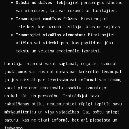
Stāsti no dzīves:
Iekļaujiet personīgus stāstus
vai pieredzes, kas var rezonēt ⁢ar lasītājiem.
Izmantojiet​ emotīvas ⁤frāzes:
Pievienojiet
izteikus,⁣ kas uzrunā lasītāja jūtas‌ un‌ sajūtas.
Izmantojiet vizuālos⁢ elementus:
⁢Pievienojiet
attēlus vai videoklipus, kas‌ papildina jūsu
tekstu ​un veicina emocionālo izpratni.
Lasītāja interesi⁢ varat saglabāt, regulāri uzdodot
jautājumus vai rosinot ‍domas par konkrētām tēmām.pat
ja ⁢jūs rakstāt par tehniskām vai⁤ informatīvām ‍tēmām,
varat‌ pievienot ⁢emocionālu aspektu, izmantojot
unikalitāti ⁣un personību.⁢ Izstrādājot savu
rakstīšanas stilu,​ neaizmirstiet ⁣rūpīgi izpētīt savu
mērķauditoriju ‌un ‍viņu vajadzības, lai spētu ⁢sniegt
saturu, ⁢kas ne tikai informē, ‍bet arī ⁤piesaista⁤ un
⁤iedvesmo.