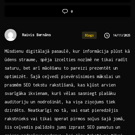
0
Raivis Bernāns
14/11/2025
Blogs
Mūsdienu digitālajā pasaulē, kur informācija plūst kā
ūdens straume, spēja izcelties nozīmē ne tikai radīt
saturu, bet arī mācēšanu to pareizi prezentēt un
optimizēt. Šajā​ ceļvedī pievērsīsimies mākslai⁤ un⁢
prasmēm SEO ‌tekstu rakstīšanā, kas kļūst arvien
svarīgāka ikvienam, kurš vēlas sasniegt ‍plašāku
auditoriju⁤ un nodrošināt,‍ ka ‌viņa ⁢ziņojums tiek
dzirdēts. Neatkarīgi no tā, vai esat pieredzējis
rakstnieks vai⁢ tikai sperat pirmos soļus šajā jomā,⁤
šis⁣ ceļvedis palīdzēs jums izprast SEO pamatus un⁣