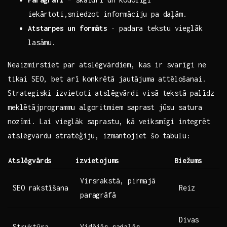
iekārtoti,sniedzot informāciju pa daļām.
Atstarpes un formāts
⁢- padara ⁤tekstu ⁣vieglāk
lasāmu.
Neaizmirstiet ‍par atslēgvārdiem, kas ‌ir svarīgi ne
⁤tikai SEO, bet⁤ arī⁤ konkrētā jautājuma attēlošanai.
Strategiski izvietoti atslēgvārdi⁤ visā ​tekstā palīdz
meklētājprogrammu algoritmiem ‌saprast ⁣jūsu satura
nozīmi. Lai vieglāk⁤ saprastu, kā ‌veiksmīgi integrēt‌
atslēgvārdu ⁢stratēģiju, izmantojiet ‌šo tabulu:
Atslēgvārds
izvietojums
Biežums
Virsrakstā, pirmajā
SEO⁢ rakstīšana
Reiz
paragrāfā
Divas
Struktūra
Vidējās sadaļās