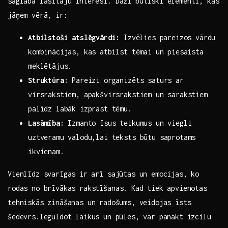
saglabā lasītāju interesi. Daži būtiski elementi, kas
jāņem vērā, ir:
Atbilstoši atslēgvārdi:
⁣Izvēlies ‍pareizos vārdu‍
kombinācijas, kas⁤ atbilst tēmai‌ un piesaista
meklētājus.
Struktūra:
Pareizi organizēts saturs ⁤ar⁣
virsrakstiem,​ apakšvirsrakstiem​ un‍ sarakstiem
palīdz labāk izprast tēmu.
Lasāmība:
Izmanto īsus teikumus un viegli
uztveramu valodu,lai teksts būtu saprotams
ikvienam.
Vienlīdz svarīgas ⁤ir arī sajūtas un emocijas, ko⁣
rodas no ‍brīvākas rakstīšanas. Kad‍ tiek ⁤apvienotas
tehniskās​ zināšanas un⁣ radošums, veidojas īsts
šedevrs.Ieguldot laikus⁣ un pūles, var panākt izcilu​