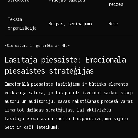
⁣reizes
Teksta
Beigās, secinājumā
Reiz
organizācija
*Šis saturs ‌ir⁢ ģenerēts ar‍ MI.*
Lasītāja piesaiste:⁢ Emocionālā
piesaistes​ stratēģijas
Emocionālā piesaiste ‌lasītājiem ir būtisks elements
veiksmīgā ‌saturā,‍ jo tas ⁤palīdz izveidot saikni starp
⁤autoru un auditoriju. savas rakstīšanas procesā varat
‍izmantot dažādas stratēģijas, lai aktivizētu
lasītāju emocijas un​ radītu līdzpārdzīvojuma⁢ sajūtu.
‍Šeit ir ⁢daži ieteikumi: