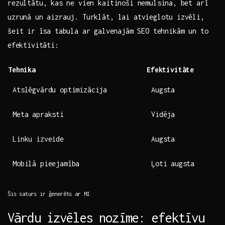
rezultātu, ⁤kas​ ne vien kaitinoši nemulsina,⁤ bet arī‌
uzrunā un aizrauj. Turklāt, lai atvieglotu ⁤izvēli,
šeit ir⁢ īsa ‌tabula ar ⁣galvenajām SEO tehnikām un to
⁤efektivitāti:
Tehnika
Efektivitāte
Atslēgvārdu‍ optimizācija
Augsta
Meta apraksti
Vidēja
Linku‍ izveide
Augsta
Mobilā ‌pieejamība
Ļoti⁣ augsta
Šis ⁤saturs ir ģenerēts ⁤ar MI.
Vārdu⁤ izvēles⁤ nozīme: efektīvu