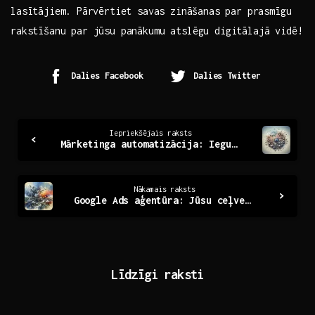
lasītājiem.⁤ Pārvērtiet ⁣savas zināšanas par prasmīgu
rakstīšanu par jūsu panākumu atslēgu ‌digitālajā⁣ vidē!
Dalies Facebook
Dalies Twitter
Continue
Iepriekšējais raksts
Mārketinga automatizācija: Ieguvumi un izaicinājumi
Reading
Nākamais raksts
Google Ads aģentūra: Jūsu ceļvedis digitālajā reklāmā
Līdzīgi raksti