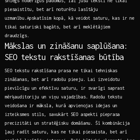
sniegs noderīgus padomus, lai jūsu teksti ne⁢ tikai
piesaistītu, bet arī noturētu‌ lasītāju
‌uzmanību.Apskatīsim⁣ kopā, kā ⁤veidot saturu,⁤ kas ir ne
tikai saturiski bagāts, bet arī​ meklētājiem⁤
draudzīgs.
Mākslas un zināšanu saplūšana:
SEO⁤ tekstu rakstīšanas būtība
SEO tekstu ⁣rakstīšana⁢ prasa ne tikai tehniskas
zināšanas, bet arī ‌radošu ⁤pieeju. Lai izveidotu​
pievilcīgu un efektīvu saturu, ir svarīgi⁣ saprast
mērķauditoriju un viņu ⁤vajadzības. Radošu⁢ tekstu
⁤veidošana ir ‌māksla, kurā ⁣apvienojas ‌idejas ​un
⁣izteiksmes ‍stils, savukārt SEO aspekti pieprasa
⁤precizitāti un stratēģisku ‌domāšanu.⁤ Šī kombinācija
ļauj ‍radīt saturu, kas⁣ ne ​tikai piesaista, bet⁢ arī