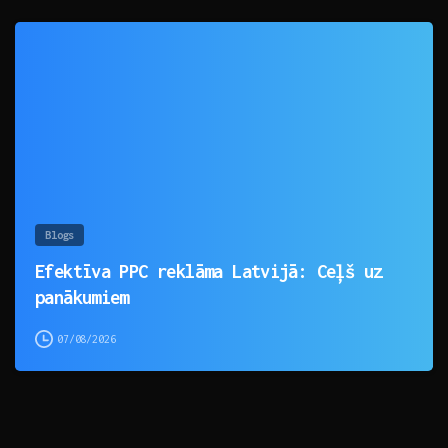
0
Blogs
Efektīva PPC reklāma Latvijā: Ceļš uz
panākumiem
07/08/2026