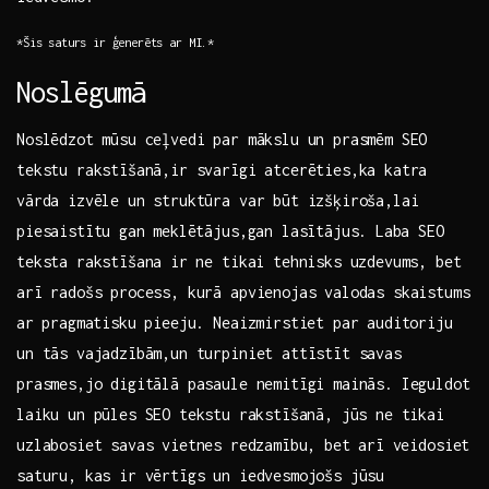
*Šis saturs ir ģenerēts‌ ar MI.*
Noslēgumā
Noslēdzot‌ mūsu ceļvedi ​par mākslu un prasmēm SEO
tekstu rakstīšanā,ir svarīgi atcerēties,ka ‌katra
vārda izvēle un‌ struktūra var būt izšķiroša,lai
piesaistītu⁣ gan meklētājus,gan lasītājus.⁢ Laba SEO
teksta rakstīšana ir ⁢ne tikai tehnisks uzdevums, bet
arī radošs ‌process, kurā ​apvienojas ‌valodas skaistums
ar⁤ pragmatisku pieeju. Neaizmirstiet par auditoriju
un tās vajadzībām,un turpiniet attīstīt savas
prasmes,jo digitālā pasaule nemitīgi‍ mainās. Ieguldot
laiku​ un pūles SEO tekstu⁣ rakstīšanā, jūs ne tikai
uzlabosiet savas vietnes ⁢redzamību,‍ bet​ arī⁤ veidosiet
saturu, kas ir vērtīgs un iedvesmojošs jūsu