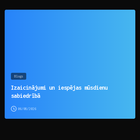
0
Blogs
Izaicinājumi un iespējas mūsdienu
sabiedrībā
06/08/2026