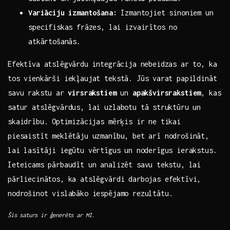
Variāciju izmantošana:
Izmantojiet sinoniem‌ un
specifiskas frāzes, lai izvairītos no
atkārtošanās.
Efektīva atslēgvārdu ⁣integrācija ‍nebeidzas ⁣ar to, ka ​
tos vienkārši iekļaujat tekstā. Jūs⁤ varat papildināt
savu rakstu⁢ ar
virsrakstiem
un
apakšvirsrakstiem
,‌ kas
satur atslēgvārdus, lai uzlabotu tā⁢ struktūru un
skaidrību.⁣ Optimizācijas‌ mērķis ir ‌ne tikai
piesaistīt meklētāju uzmanību, bet arī nodrošināt,
‍lai‍ lasītāji ​iegūtu vērtīgus ‌un⁢ noderīgus ierakstus.
​Ieteicams pārbaudīt un analizēt savu ⁢tekstu, lai
pārliecinātos, ka atslēgvārdi darbojas efektīvi,
nodrošinot ‍vislabāko iespējamo rezultātu.
Šis ⁤saturs ir ģenerēts​ ar ​MI.