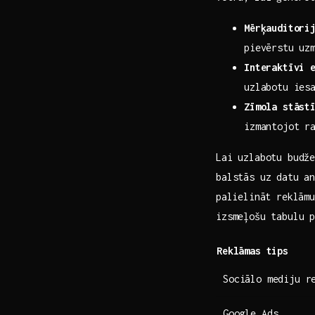
Mērķauditori
pievērstu uz
Interaktīvi 
uzlabotu ies
Zīmola stāst
izmantojot r
Lai uzlabotu budže
balstās uz datu an
⁤palielināt reklām
izsmeļošu tabulu p
Reklāmas tips
Sociālo mediju r
Google Ads