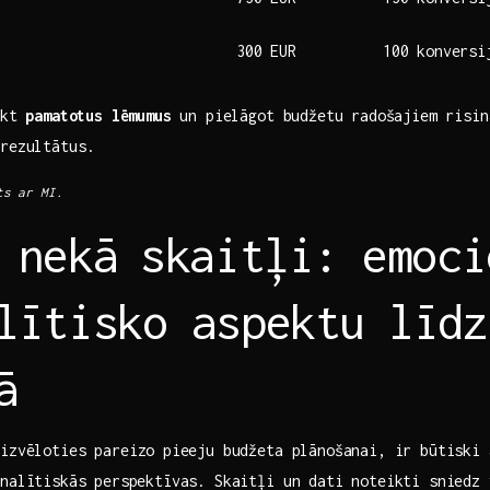
300‌ EUR
100 ⁢konversi
ikt⁤
pamatotus lēmumus
un‌ pielāgot budžetu radošajiem ⁣risi
 rezultātus.
ts ar MI.
 nekā⁤ skaitļi: ‌emoc
lītisko aspektu līdz
ā
izvēloties pareizo⁢ pieeju budžeta plānošanai, ir būtiski 
analītiskās ⁤perspektīvas. Skaitļi un dati noteikti sniedz