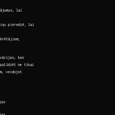
ājumus, lai
iņu pieredzē, lai
ērētājiem,
vācijas, kas⁢
palīdzēt ‍ne tikai
m,​ veidojot
jas
jas