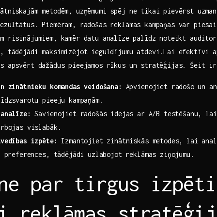
ātniskajām​ metodēm, uzņēmumi spēj ne tikai pievērst uzma
rezultātus. Piemēram, radošas reklāmas kampaņas var piesai
m risinājumiem, kamēr datu analīze⁣ palīdz noteikt audito
s, tādējādi maksimizējot ieguldījumu atdevi.Lai efektīvi a
s apsvērt dažādus pieejamos ‌rīkus un stratēģijas. Šeit i
un zinātnieku komandas veidošana:
Apvienojiet radošo ⁣un‌ a
līdzsvarotu pieeju kampaņām.
 analīze:
Savienojiet radošās idejas‍ ar⁣ A/B testēšanu, la
arbojas vislabāk.
zvedības izpēte:
Izmantojiet zinātniskās metodes, lai anali
 ⁣preferences, tādējādi uzlabojot ‌reklāmas ziņojumu.
ne par tirgus izpēti
i reklāmas stratēģij