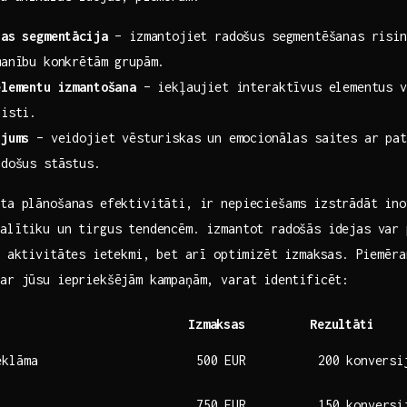
jas segmentācija
– izmantojiet radošus segmentēšanas risin
manību konkrētām grupām.
elementu izmantošana
–‍ iekļaujiet interaktīvus elementus v
aisti.
ījums
– veidojiet vēsturiskas un emocionālas saites ‍ar pat
adošus stāstus.
ta plānošanas efektivitāti, ir nepieciešams ‌izstrādāt ino
alītiku un tirgus tendencēm. izmantot radošās idejas ‍var 
u aktivitātes ⁢ietekmi, bet arī optimizēt⁢ izmaksas. Piemēra
ar jūsu iepriekšējām kampaņām, varat ⁢identificēt:
Izmaksas
Rezultāti
eklāma
500 EUR
200 ⁣konversi
750 EUR
150 konversi