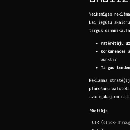
Veiksmīgas reklām
Lai ​iegūtu skaidr
tirgus dinamika.T
Patērētāju u
Konkurences ‌
punkti?
Tirgus ⁢tende
Reklāmas stratēģij
plānošanu balstoti
svarīgākajiem rādī
Rādītājs
CTR (click-Throu