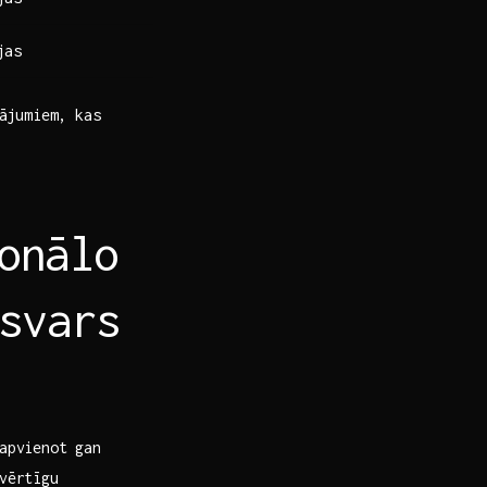
jas
nājumiem, kas
ionālo
svars
apvienot gan
 vērtīgu