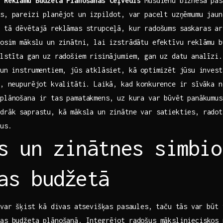
 Reklāmu Budžeta Plānošanas‍ Ceļvedis
Mūsdienu biznesa pas
as, pareizi planējot⁣ un izpildot, var pacelt uzņēmumu jaun
t tā dēvētajā reklāmas strupceļā, kur radošums saskaras a
nosim mākslu un zinātni, lai izstrādātu efektīvu reklāmu 
alstīta gan uz radošiem‍ risinājumiem, gan uz datu analīzi
un ⁤instrumentiem, jūs atklāsiet, kā optimizēt jūsu ⁣inves
s, neupurējot kvalitāti. Laikā, kad konkurence ir ⁤sīvāka 
plānošana ir tas pamatakmens, uz⁤ kura var būvēt panākumus
drāk saprastu, ‌kā māksla un zinātne var satiekties, radot
mus.
s un‍ zinātnes simbio
as budžetā
var šķist⁢ kā divas atsevišķas pasaules, taču tās⁢ var ​būt​
mas budžeta plānošanā. Integrējot radošus mākslinieciskos 