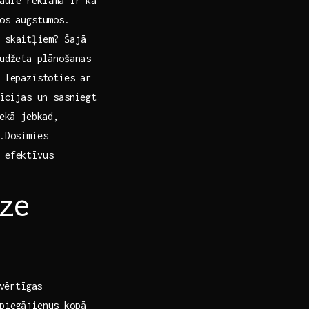
aulē reklāma ir kā
os augstumos.⁢
r skaitļiem? Šajā
budžeta plānošanas
. Iepazīstoties ar
tīcijas un sasniegt
nekā jebkad,
.Dosimies
 efektīvus
ze
 vērtīgas
piegājienus kopā