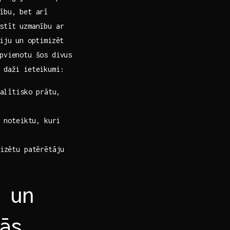
nību, bet arī
stīt uzmanību ar
riju un optimizēt
pvienotu šos divus
r daži ieteikumi:
nalītisko prātu,
i noteiktu, kuri
zētu patērētāju⁤
 un
ās