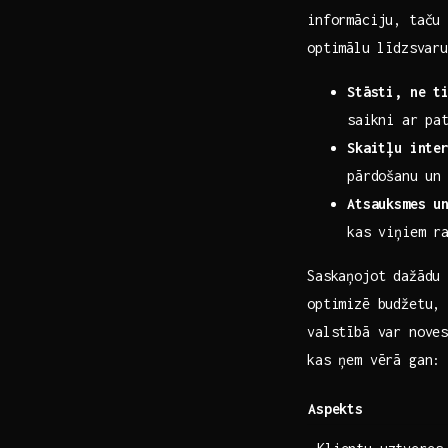
informāciju, taču 
optimālu ⁤līdzsvar
Stāsti, ne t
saikni ar pa
Skaitļu inte
pārdošanu un 
Atsauksmes u
kas viņiem r
Saskaņojot dažādu 
optimizē budžetu,
valstībā var noves
kas ņem vērā gan:
Aspekts