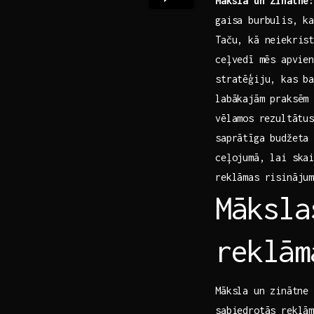
Māksla un Zinātne:
gaisa burbulis, ‌k
Taču, kā​ neiekris
ceļvedī ⁣mēs apvie
stratēģiju, kas⁢ b
labākajām praksēm 
vēlamos⁢ rezultātu
saprātīga budžeta 
ceļojumā, lai skai
reklāmas risināju
Māksla
reklām
Māksla⁤ un zinātne 
sabiedrotās reklā