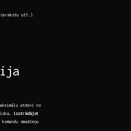
pierakstu utt.).
ija
maksimālu atdevi no
tiska,
izstrādājot
t komandu smadzeņu