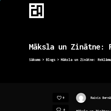
Māksla
un
Zinātne:
Sākums
Blogs
Māksla un Zinātne: Reklām
Raivis Bernā
0
0