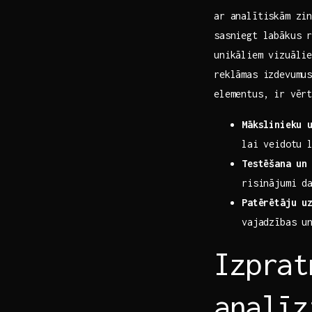
ar analītiskām zin
sasniegt labākus 
unikāliem vizuālie
reklāmas izdevumu
elementus, ir vērt
Mākslinieku 
lai veidotu 
Testēšana un
risinājumi d
Patērētāju u
vajadzības un
Izprat
analīz