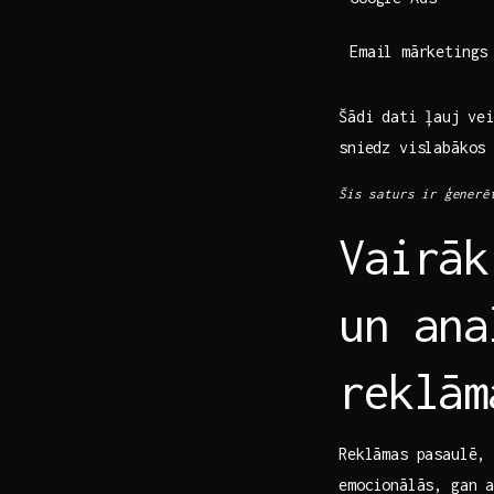
Email ⁤mārketings
Šādi dati⁢ ļauj ve
sniedz‌ vislabākos
Šis saturs ir ģenerē
Vairāk
un ana
reklām
Reklāmas pasaulē, 
emocionālās, ‌gan 