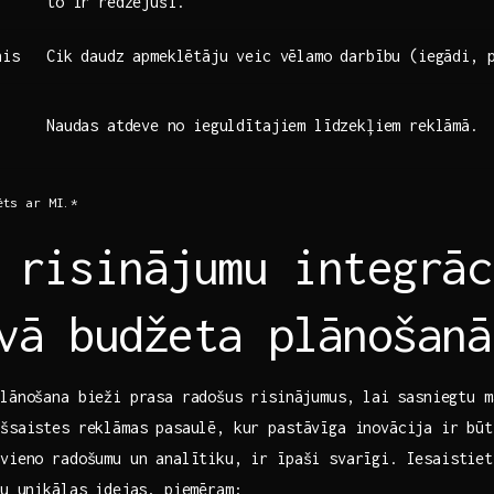
to‌ ir redzējuši.
nis
Cik daudz apmeklētāju veic⁣ vēlamo darbību (iegādi, 
Naudas atdeve ⁢no ieguldītajiem līdzekļiem reklāmā.
ēts ar MI.*
 risinājumu integrāc
vā budžeta plānošanā
plānošana bieži prasa radošus⁢ risinājumus, ‍lai ⁤sasniegtu 
iešsaistes reklāmas pasaulē, kur pastāvīga inovācija ir bū
apvieno ​radošumu un analītiku, ir īpaši svarīgi. Iesaistie
tu unikālas idejas, piemēram: