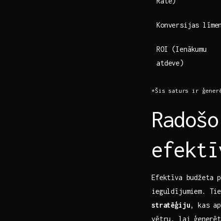
Rate)
Konversijas līme
ROI (Ienākumu
atdeve)
*Šis saturs ir ģener
Radošo
efektī
Efektīva budžeta ​
ieguldījumiem. ‌T
stratēģiju
, ‍kas ‌
vētru, lai⁣ ģenerē