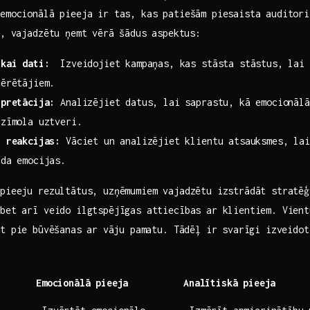
emocionālā pieeja ‌ir tas, kas patiešām piesaista auditor
u, vajadzētu ņemt vērā⁣ šādus ​aspektus:
ikai dati:
‌ Izveidojiet kampaņas, kas stāsta stāstus, lai 
tērētājiem.
rpretācija:
Analizējiet datus, lai ‌saprastu, kā emocionālā
‍zīmola uztveri.
n reakcijas:
Vāciet un analizējiet klientu atsauksmes, lai
ada emocijas.
pieeju ​rezultātus, uzņēmumiem vajadzētu izstrādāt stratēģ
 bet arī veido ilgtspējīgas attiecības ar klientiem. Vient
t pie ⁣būvēšanas ar ⁢vāju pamatu. Tādēļ ir svarīgi izveido
Emocionālā pieeja
Analītiskā pieeja