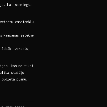
iju. Lai sasniegtu
veidotu emocionālu
s kampaņas ietekmē
 labāk izprastu,
ijas, kas ne ⁤tikai
ulība skaitļu
t budžeta plānu,