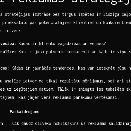
as stratēģijas izstrāde bez tirgus izpētes ir līdzīga ceļo
u priekšstatu par potenciālajiem klientiem⁢ un konkurentie
as ietver:
zvedība:
Kādas ir ‍klientu vajadzības un vēlmes?
analīze:
Kas ir jūsu ‍galvenie⁤ konkurenti un kādi ir viņu s
nces:
Kādas ir jaunākās tendences, kas var‍ ietekmēt jūsu n
u⁣ analīze ietver ne tikai rezultātu mērījumus, bet ‌arī s
es uz iegūtajiem datiem.‌ Tālāk ir sniegts īss tabelēts sk
tājiem, kas jāņem ‍vērā reklāmas panākumu vērtēšanai:
Paskaidrojums
gh
Cik daudz ⁣cilvēku noklikšķina‌ uz reklāmas​ salīdzinā