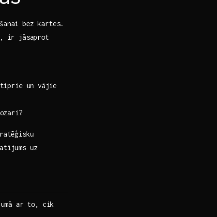
šanai bez kartes.
m, ir jāsaprot
tiprie un⁢ vājie
ozari?
tratēģisku
atījums uz
jumā ar to, cik