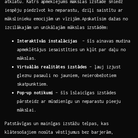
atklātu.‌ Katrs apmeklējums⁢ mākslas izstādē‌ sniedz
iespēju piedzīvot ‌ko ‌neparastu, dziļi saistītu ar⁤
mākslinieku emocijām un ​vīzijām.Apskatīsim dažas no
izcilākajām un unikālajām mākslas izstādēm:
Interaktīvās instalācijas
⁢ – šīs ⁤ainavas mudina
apmeklētājus iesaistīties un ⁤kļūt par daļu no
⁣mākslas.
Virtuālās ⁣realitātes izstādes
– ļauj izjust
gleznu pasauli no jauniem, neierobežotiem​
skatpunktiem.
Pop-up notikumi
– ⁤šīs īslaicīgas izstādes‍
pārsteidz ar mūsdienīgu un neparastu pieeju
mākslai.
Patstāvīgas un ⁢mainīgas‍ izstāžu telpas, kas‌
klātesošajiem nosūta vēstījumus⁣ bez barjerām,