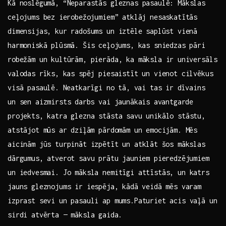
Kā noslēgumā, “Neparastās gleznas pasaulē: Mākslas
ceļojums bez ⁢ierobežojumiem” atklāj nesaskatītās
‍dimensijas, kur radošums un iztēle⁣ saplūst vienā
harmoniskā plūsmā. Šis⁤ ceļojums, kas sniedzas pāri
robežām un kultūrām, pierāda, ka māksla ir⁤ universāls
‍valodas ⁢rīks, kas ​spēj piesaistīt un vienot​ cilvēkus
‍visā pasaulē.⁢ Neatkarīgi‍ no tā, ⁣vai tas ir ⁤dīvains
un sen aizmirsts⁤ darbs vai​ jaunākais⁣ avantgarde
projekts, katra glezna stāsta savu unikālo stāstu,
atstājot mūs ⁢ar dziļām pārdomām un emocijām. Mēs
aicinām jūs turpināt izpētīt un atklāt⁤ šos​ mākslas
dārgumus, atverot savu prātu ⁢jauniem pieredzējumiem
un iedvesmai. ‍Jo māksla nemitīgi attīstās, un ‍katrs
jauns gleznojums ir iespēja, ⁢kādā veidā mēs varam
izprast sevi un pasauli ap mums.Paturiet acis vaļā ⁢un
sirdi atvērta — māksla ⁤gaida.