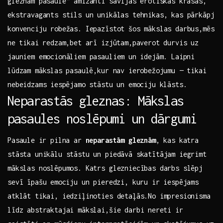
gleznām pasaulē” amizanti savijas⁤ erotiskas krāsas,
ekstravagants stils un unikālas tehnikas, kas pārkāpj
konvenciju robežas. Iepazīstot ​šos ‌mākslas darbus,mēs
‌ne⁤ tikai redzam,bet arī​ izjūtam,paverot durvis⁣ uz
jauniem emocionāliem pasauliem un ⁢idejām. Laipni
lūdzam mākslas⁣ pasaulē,kur ‍nav ierobežojumu — tikai
nebeidzams⁣ iespējamo stāstu un emociju klāsts.
Neparastās ⁤gleznas: Mākslas
pasaules noslēpumi ⁣un dārgumi
Pasaule ⁤ir pilna ar
neparastām gleznām
, kas katra
stāsta unikālu stāstu un piedāvā skatītājam iegrimt
mākslas noslēpumos. Katrs glezniecības darbs slēpj
sevī īpašu⁣ emociju un pieredzi, kuru ir iespējams‍
atklāt tikai, iedziļinoties detaļās.No impresionisma
līdz abstraktajai mākslai,šie​ darbi⁤ nereti​ ir