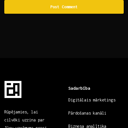
Sadarbība
Digitālais mārketings
Rūpējamies, lai
Pārdošanas kanāli
cilvēki uzzina par
Biznesa analītika
Jūsu uzņēmuma preci