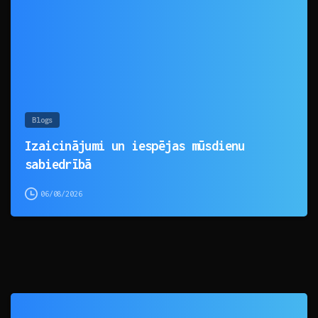
Blogs
Izaicinājumi un iespējas mūsdienu
sabiedrībā
06/08/2026
0