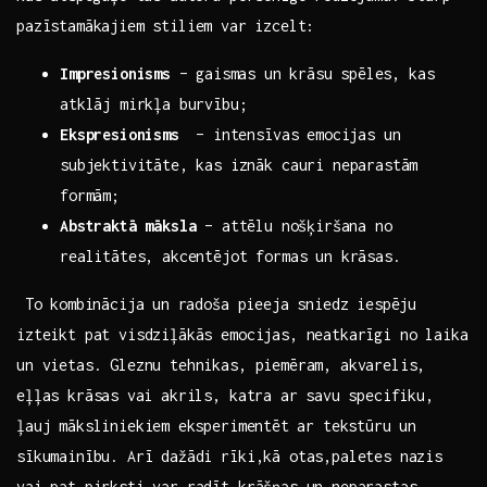
pazīstamākajiem stiliem var⁢ izcelt: ⁢
Impresionisms
–⁣ gaismas⁤ un ⁣krāsu‍ spēles,‌ kas‌
atklāj mirkļa burvību;
Ekspresionisms
⁣ – ‌intensīvas emocijas un
subjektivitāte, kas ‍iznāk cauri neparastām
formām;
Abstraktā māksla
– attēlu⁣ nošķiršana no
realitātes, akcentējot formas un krāsas.
⁤ To kombinācija un ⁢radoša pieeja ​sniedz iespēju
izteikt ‍pat visdziļākās emocijas, neatkarīgi no ​laika
un vietas. Gleznu tehnikas, piemēram,​ akvarelis,
‍eļļas krāsas ⁢vai akrils, katra ar⁢ savu specifiku,
ļauj māksliniekiem⁣ eksperimentēt ⁤ar ‌tekstūru un
sīkumainību.‌ Arī dažādi rīki,kā otas,paletes ‍nazis‌
vai ‍pat pirksti,var‍ radīt krāšņas un neparastas‍