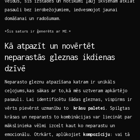
veidus, šīs izstādes​ un notikumi ​ļauj ikvienam atklāt
pasauli​ bez ‍ierobežojumiem, iedvesmojot ⁢jaunai
domāšanai un radošumam.
*Šis saturs ir ģenerēts ‍ar MI.*
Kā ⁣atpazīt un‌ novērtēt
⁢neparastās gleznas ⁣ikdienas​
dzīvē
Neparasto gleznu atpazīšana katram ir unikāls⁤
ceļojums,kas sākas ar to,kā mēs uztveram⁤ apkārtējo
⁢pasauli. Lai identificētu ​šādas gleznas, ⁢vispirms ir⁣
vērts pievērst uzmanību to ‍
krāsu paletei
. Spilgtas
‌krāsas un neparasts to kombinācijas​ var​ liecināt ⁤par
mākslinieka vēlmi izcelt kaut ko⁣ neparastu un
emocionālu.⁣ Otrkārt, ​aplūkojiet
kompozīciju
: vai tā