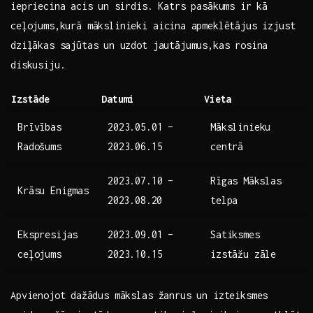
iepriecina ⁣acis⁣ un sirdis. Katrs pasākums⁣ ir​ kā
ceļojums,kurā mākslinieki aicina ⁢apmeklētājus izjust
dziļākas sajūtas⁤ un uzdot jautājumus,kas rosina
diskusiju.
Izstāde
Datumi
Vieta
Brīvības
2023.05.01 – ​
Mākslinieku​
Radošums
2023.06.15
centrā
2023.07.10 –
Rīgas⁢ Mākslas
Krāsu Enigmas
⁤2023.08.20
telpa
Ekspresijas
2023.09.01 –
Satiksmes
ceļojums
2023.10.15
izstāžu zāle
Apvienojot⁣ dažādus mākslas žanrus‍ un izteiksmes​