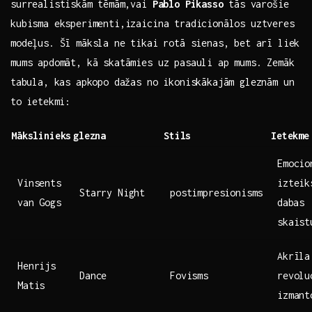
‌surrealistiskām ⁢tēmām,vai
Pablo Pikasso
tās ⁤varošie
kubisma eksperimenti,izaicina tradicionālos uztveres
modeļus. Šī māksla ne tikai⁣ rotā sienas, bet arī⁢ liek
mums ​apdomāt, kā skatāmies uz pasauli ap mums. Zemāk
⁣tabula, kas apkopo dažas ​no ikoniskākajām‌ gleznām un
⁤to ietekmi:
Mākslinieks
glezna
Stils
Ietekme
Emocion
Vinsents
izteik
Starry Night
postimpresionisms
van Gogs
⁤dabas‍
skaist
Akrīla
Henrijs
Dance
Fovisms
revolu
Matis
izmant