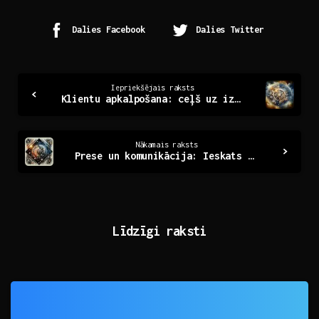
Dalies Facebook
Dalies Twitter
Continue
Iepriekšējais raksts
Klientu apkalpošana: ceļš uz izcilību un apmierinātību
Reading
Nākamais raksts
Prese un komunikācija: Ieskats preses relīzēs
Līdzīgi raksti
0