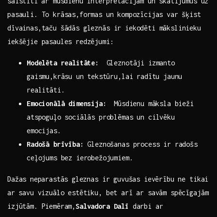
saistīti ⁣ar mūsdienu interpretācijām ⁤un skatījumus ​uz
​pasauli. To krāsas,formas un⁢ kompozīcijas var šķist​
dīvainas,taču šādās gleznās ir iekodēti mākslinieku
iekšējie pasaules redzējumi:
Modelēta realitāte:
‍ Gleznotāji izmanto
gaismu,krāsu⁣ un tekstūru,lai radītu ‌jaunu
realitāti.
Emocionālā dimensija:
⁢ Mūsdienu‌ māksla bieži
atspoguļo sociālās problēmas ​un cilvēku
emocijas.
Radošā‍ brīvība:
Gleznošanas process ir‍ radošs
ceļojums bez ierobežojumiem.
Dažas ⁤neparastās⁤ gleznas ir guvušas ievērību ne‍ tikai
ar⁤ savu vizuālo estētiku, bet‍ arī‌ ar savām spēcīgajām
izjūtām. Piemēram,
Salvadora Dalī
‌darbi ar