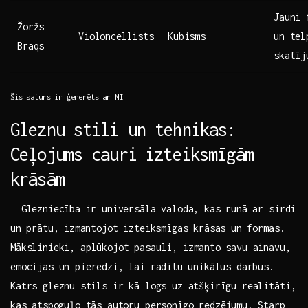
Jauni 
Žoržs
Violoncellists
Kubisms
un tel
Braqs
skatīj
Šis saturs ir ģenerēts⁣ ar MI.
Gleznu stili ‍un tehnikas:
Ceļojums‌ cauri⁤ izteiksmīgām
krāsām
‍ ​ Glezniecība ⁣ir universāla valoda, ⁢kas runā ar​ sirdi​
un ⁢prātu, ⁢izmantojot izteiksmīgas krāsas un ⁤formas.
Mākslinieki, aplūkojot pasauli, izmanto⁢ savu ainavu,
emocijas un pieredzi,​ lai ⁣radītu⁢ unikālus darbus.⁤
Katrs gleznu ⁢stils ir kā logs‌ uz‌ atšķirīgu realitāti,
kas ⁤atspoguļo tās autoru personīgo redzējumu. Starp