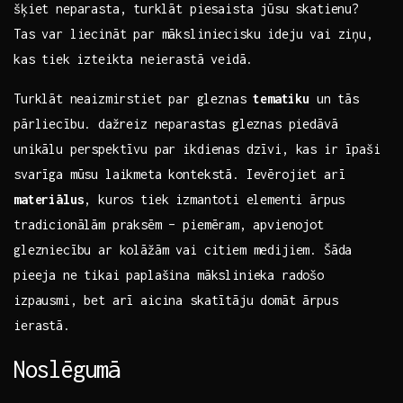
‍šķiet neparasta, ⁤turklāt‍ piesaista jūsu‌ skatienu?
Tas var liecināt​ par māksliniecisku ‍ideju vai‍ ziņu,
kas ‍tiek ⁣izteikta neierastā⁤ veidā.
Turklāt⁢ neaizmirstiet par⁤ gleznas
tematiku
un ⁣tās
pārliecību. ⁢dažreiz neparastas gleznas piedāvā
unikālu perspektīvu par ikdienas dzīvi, kas​ ir‌ īpaši
svarīga ‌mūsu laikmeta kontekstā. Ievērojiet‌ arī
materiālus
, kuros tiek‌ izmantoti ⁣elementi ārpus
tradicionālām praksēm – piemēram, ⁤apvienojot
glezniecību ar ​kolāžām vai‍ citiem medijiem. Šāda
pieeja‍ ne tikai‌ paplašina​ mākslinieka radošo
izpausmi, bet arī aicina skatītāju domāt ⁢ārpus
ierastā.
Noslēgumā