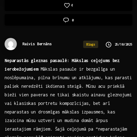
0
0
Raivis Bernāns
25/10/2025
Blogs
Neparastās gleznas⁣ pasaulē: Mākslas ceļojums bez
ierobežojumiem
Mākslas pasaule ir bezgalīga ⁣un
noslēpumaina, pilna brīnumu ‌un atklājumu, kas parasti
paliek ⁣neredzēti ikdienas steigā. Mūsu acu priekšā
bieži ‌vien paveras ​ne‌ tikai skaistu ainavu gleznojumi
vai ⁤klasiskas portretu kompozīcijas,⁢ bet arī
neparastas un drosmīgas mākslas‍ izpausmes, kas
izaicina mūsu uztveri⁢ un mudina‍ domāt ārpus
‌ierastajiem ‌rāmjiem. Šajā ceļojumā pa “neparastajām