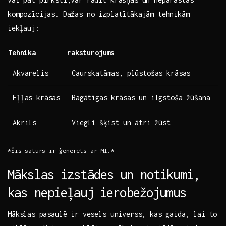
kompozīcijas. Dažas no​ izplatītākajām tehnikām
iekļauj: ⁢
Tehnika
raksturojums
Akvarelis
Caurskatāmas, plūstošas krāsas
Eļļas krāsas
Bagātīgas krāsas un ilgstoša ​žūšana
Akrils
Viegli ⁣šķīst un ātri⁣ žūst
*Šis saturs⁢ ir⁤ ģenerēts ‍ar MI.*
Mākslas izstādes un ‍notikumi,
kas nepieļauj ⁣ierobežojumus
Mākslas ⁤pasaulē ir vesels universs, kas gaida, ⁤lai ‍to