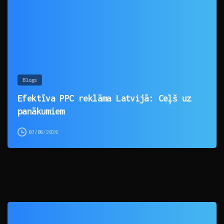
Blogs
Efektīva PPC reklāma Latvijā: Ceļš uz
panākumiem
07/08/2026
0