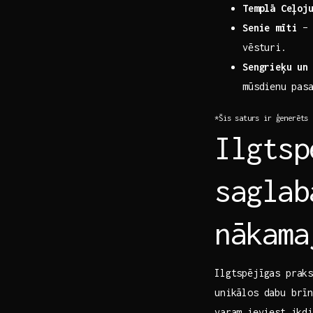
Templā⁤ Ceļoj
Senie mīti
– 
vēsturi.
Sengrieķu un‍
mūsdienu⁣ pas
*Šis saturs ir ģenerēts 
Ilgtsp
saglab
nākama
Ilgtspējīgas praks
unikālos dabu brīn
varam ⁣ieviest ikd