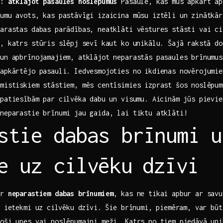
i: atklājot pasaules noslēpumus
Pasaule, kas mūs ​apkārt ap
umu avots, kas​ pastāvīgi izaicina mūsu iztēli un zinātkā
parastas dabas parādības, neatklāti vēstures stāsti vai ci
, katrs stūris​ slēpj ⁢sevī kaut ko unikālu. Šajā rakstā d
 un apbrīnojamajiem, atklājot neparastās pasaules brīnumu
apkārtējo pasauli. ‌Iedvesmojoties no ikdienas novērojumie
mistiskiem stāstiem, mēs centīsimies izprast šos ‍noslēpu
patiesībām par cilvēka ‍dabu ⁢un visumu. Aicinām jūs pievi
 neparastie brīnumi jau gaida, lai tiktu atklāti!
stie dabas‍ brīnumi 
e uz ‌cilvēku ⁣dzīvi
ar
neparastiem dabas brīnumiem
, ‍kas ne tikai apbur ‍ar savu
u ietekmi uz⁣ cilvēku dzīvi. Šie brīnumi, piemēram, var bū
toši upes vai noslēpumaini meži. Katrs no tiem piedāvā uni