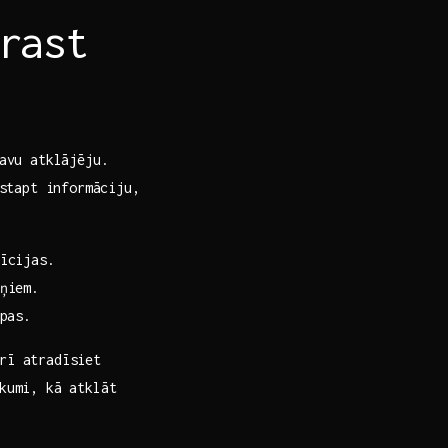
rast
avu ‌atklājēju.
stapt informāciju,
īcijas.
ņiem.
pas.
rī atradīsiet
ikumi, kā atklāt