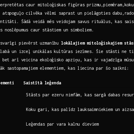
erpretētas caur mitoloģiskas‌ figūras prizmu,piemēram,kok
 atspoguļo cilvēka vēlmi saprast un ‌pielāgoties ‌dabu,rad
entitāti. Šādā veidā mēs veidojam savus rituālus, kas sais
s noslēpumus caur stāstiem‌ un simboliem.
 svarīgi pievērst uzmanību
lokālajiem mitoloģiskajiem⁢ stās
labā ⁣un izceļ unikālas kultūras iezīmes. ‌Šie stāsti ⁣ne t
, bet arī veicina ekoloģisko apziņu, kas ir vajadzīga mūsu
āk sastopamajiem ⁣elementiem, kas liecina par šo saikni:
lementi
Saistītā leģenda
Stāsts par ezeru nimfām, kas ‍sargā ⁤dabas resu
Koku ‍gari, ⁣kas palīdz lauksaimniekiem un aizs
Leģendas par vara kalnu dieviem