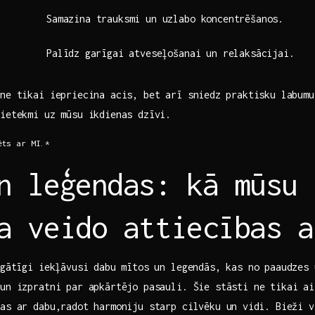
Samazina trauksmi un uzlabo koncentrēšanos.
Palīdz⁤ garīgai atveseļošanai un relaksācijai.
ne tikai iepriecina acis, bet arī sniedz ⁤praktisku labum
 ietekmi uz mūsu ikdienas dzīvi.
ēts ar MI.*
n leģendas: kā mūsu
a veido attiecības a
agātīgi‍ iekļāvusi dabu‌ mītos un legendās, kas no paaudzes
 un izpratni par apkārtējo pasauli. Šie stāsti ne tikai ai
as ar dabu,radot harmoniju ​starp cilvēku un ⁣vidi. Bieži v