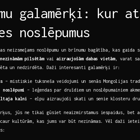
mu galamērķi: kur at
es ‌noslēpumus
jas neizsmeļams noslēpumu ⁣un brīnumu bagātība, kas​ gaida s
 nezināmām⁢ pilsētām
vai
aizraujošām ⁣dabas vietām
, varat sa
ēta un nedzirdēta. Daži ‌interesanti galamērķi ir:
is
– mistiskie tuksneša veidojumi un senās Mongolijas ​trad
‌ noslēpumi
– leģendas par druīdiem un noslēpumainiem akme
Altaja kalni
⁣– elpu aizraujoši skati un senie klosteru dru
ērķus, jūs ne tikai gūsiet neaizmirstamus iespaidus, bet a
caur‍ kultūrām, kas jums var⁣ būt nezināmas. Vēl daži iete
us: