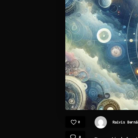
Raivis Bernā
0
0