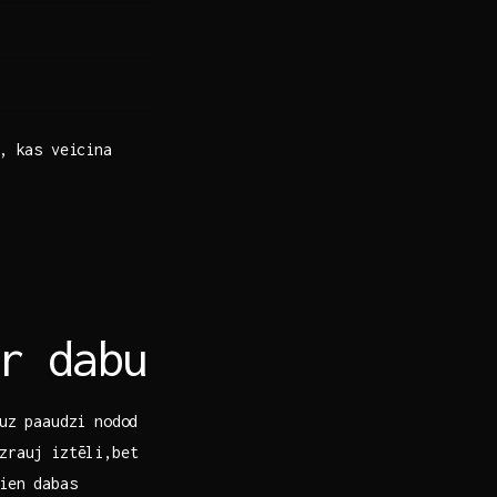
u, kas veicina
r dabu
 uz paaudzi nodod
zrauj iztēli,bet
ien dabas​