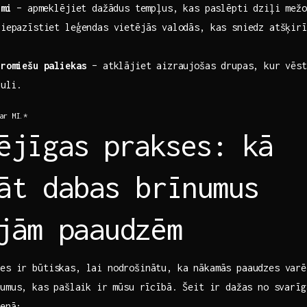
umi
– apmeklējiet‍ dažādus tempļus,‌ kas paslēpti dziļi mežo
iepazīstiet leģendas vietējās valodās, kas sniedz atšķirī
 romiešu paliekas
– atklājiet aizraujošas drupas, kur vēst
auli.
ar MI.*
ējīgas ⁣prakses: kā
āt dabas brīnumus
jām paaudzēm
es ir būtiskas, lai​ nodrošinātu, ka ​nākamās paaudzes var
umus,⁢ kas⁣ pašlaik ir mūsu rīcībā. Šeit ir dažas no svarīg
ienā: