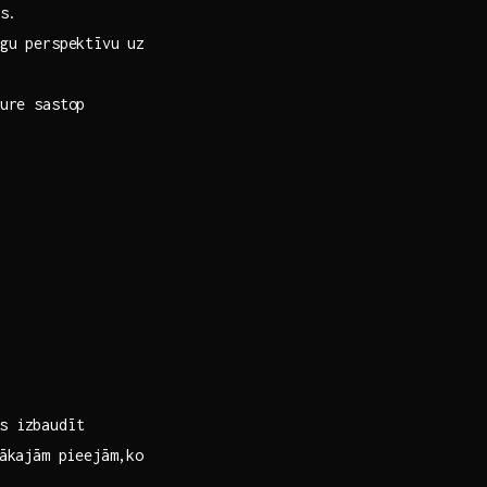
s.
gu perspektīvu uz
ure sastop
ēs izbaudīt
ākajām pieejām,ko‍