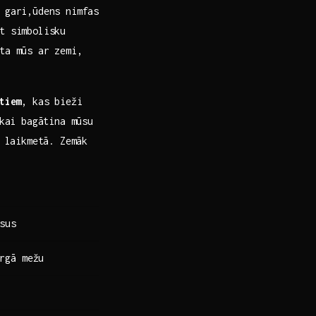
u gari,ūdens nimfas
ot simbolisku
ta mūs ar zemi,
tiem
, kas bieži
ikai bagātina mūsu
⁣ laikmetā. Zemāk
rsus
argā mežu