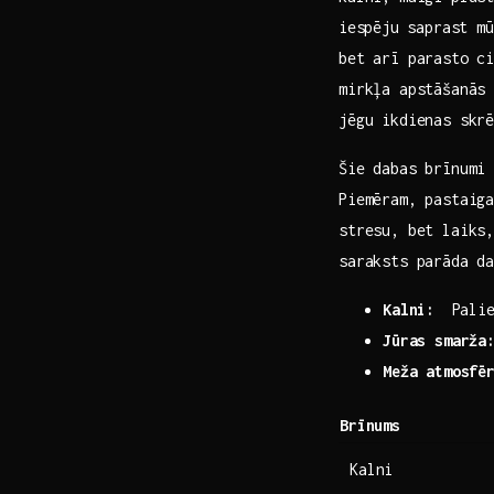
⁣iespēju ⁢saprast 
bet arī parasto‌ c
mirkļa apstāšanās 
jēgu ikdienas skr
Šie dabas brīnumi
Piemēram, pastaiga
stresu, bet laiks,
saraksts parāda da
Kalni:
⁣ Palie
Jūras smarža
Meža atmosfē
Brīnums
Kalni