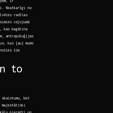
ņem, ir
ri. Neatkarīgi no
lvēces radītas
osimies ceļojumā
s, kas bagātina
m, antropoloģijas⁢
mus, kas ļauj mums
enoties šim
un to
 skaistumu, bet‌
t majestātiski
kālu pieredzi un