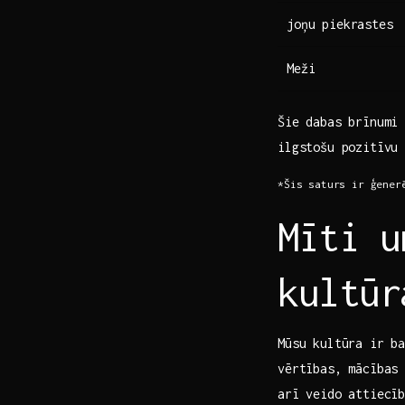
joņu piekrastes
Meži
Šie dabas brīnumi 
ilgstošu pozitīvu
*Šis saturs ir ģener
Mīti u
kultūr
Mūsu kultūra ⁢ir b
vērtības, mācības
arī veido attiecīb