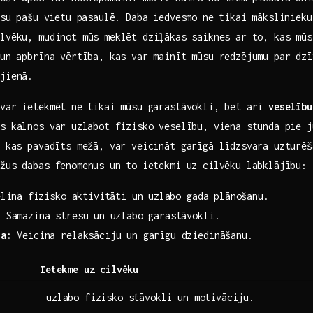
mūsu pašu vietu pasaulē. Daba iedvesmo ne tikai mākslinieku
ilvēku, mudinot mūs meklēt dziļākas⁤ saiknes ar to,​ kas⁢ mū
un⁢ apbrīna vērtība, kas var mainīt mūsu redzējumu par dz
ējienā.
 var ietekmēt ne⁤ tikai mūsu garastāvokli, bet arī
veselību
s kalnos var ⁣uzlabot fizisko veselību, viena stunda pie 
⁤ kas pavadīts mežā,‌ var veicināt ‌garīgā līdzsvara uzturē
žus dabas fenomenus un to ⁤ietekmi uz cilvēku labklājību:
lina⁢ fizisko aktivitāti un ⁣uzlabo gada plānošanu.
:
​Samazina stresu⁤ un uzlabo garastāvokli.
ra:
Veicina relaksāciju ‌un garīgu dziedināšanu.
Ietekme uz cilvēku
uzlabo fizisko stāvokli un motivāciju.