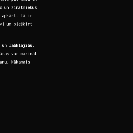
s un zinātniekus,‍
s apkārt. Tā ir
īvi un piešķirt
 un labklājību
.
jūras var mazināt
šanu. Nākamais