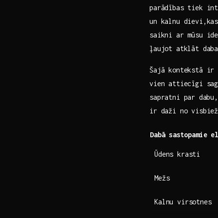
parādības tiek int
un kalnu dievi,kas
saikni ar mūsu id
ļaujot atklāt daba
Šajā kontekstā ir
vien attiecīgi sag
sapratni par⁤ dabu
ir daži no visbiež
Dabā ⁢sastopamie e
Ūdens‍ krasti
Mežs
Kalnu virsotnes