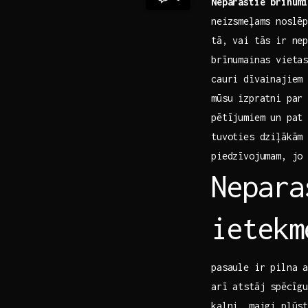
Neparastie brīnum
neizsmeļams noslēp
tā, vai tās ir ne
brīnumainas vietas
‌cauri dīvainajiem
mūsu izpratni par 
pētījumiem un pat 
tuvoties dziļākām 
piedzīvojumam, jo
Nepara
ietekm
pasaule ir pilna 
arī atstāj ⁤spēcīg
kalni, maigi plūs