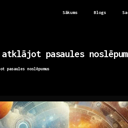
Sākums
Blogs
Sa
atklājot
pasaules
noslēpum
jot pasaules noslēpumus