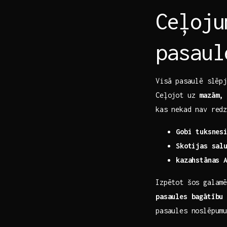
Ceļoju
pasaul
Visā ⁢pasaulē slēp
Ceļojot uz
mazām,⁣
kas nekad nav redz
Gobi tuksnes
Skotijas salu
kazahstānas 
Izpētot šos galam
pasaules bagātību
pasaules ‍noslēpum