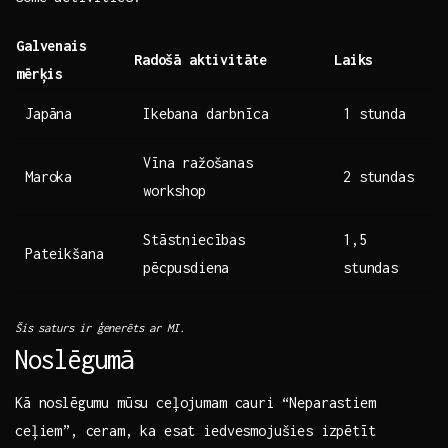
Galvenais
Radošā aktivitāte
Laiks
mērķis
Japāna
Ikebana darbnīca
1 stunda
Vīna ražošanas
Maroka
2 ‍stundas
workshop
Stāstniecības
1,5
Pateikšana
pēcpusdiena
stundas
Šis saturs ir ģenerēts ar MI.
Noslēgumā
Kā noslēgumu mūsu ceļojumam cauri “Neparastiem
ceļiem”, ceram, ka esat iedvesmojušies izpētīt