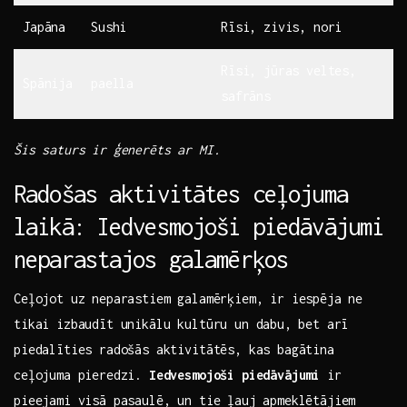
Japāna
Sushi
Rīsi, zivis, nori
Rīsi, jūras veltes,‍
Spānija
paella
safrāns
Šis saturs ir ģenerēts ar MI.
Radošas aktivitātes ceļojuma
laikā: Iedvesmojoši piedāvājumi
neparastajos galamērķos
Ceļojot uz neparastiem galamērķiem, ir iespēja⁣ ne
tikai izbaudīt unikālu kultūru un dabu,⁣ bet arī
piedalīties​ radošās aktivitātēs, kas bagātina
ceļojuma pieredzi.
Iedvesmojoši piedāvājumi
ir
pieejami visā pasaulē, un‍ tie ļauj apmeklētājiem