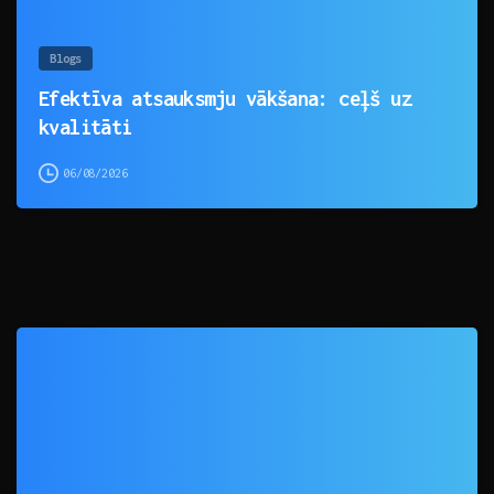
Blogs
Efektīva atsauksmju vākšana: ceļš uz
kvalitāti
06/08/2026
0