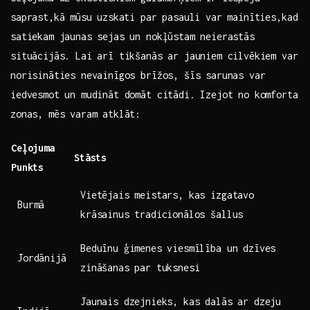
saprast,kā ⁤mūsu uzskati‌ par pasauli var mainīties,kad‍
satiekam jaunas sejas un nokļūstam neierastās
situācijās. Lai arī tikšanās ar jauniem cilvēkiem var
norisināties nevainīgos brīžos, šīs sarunas var
iedvesmot un mudināt domāt citādi. Izejot no komforta
zonas, mēs varam atklāt:
Ceļojuma
Stāsts
Punkts
Vietējais meistars, kas izgatavo
Burmā
krāsainus tradicionālos šallus
Beduīnu ģimenes viesmīlība un dzīves
Jordānijā
zināšanas par tuksnesi
Jaunais dzejnieks, kas dalās ar dzeju