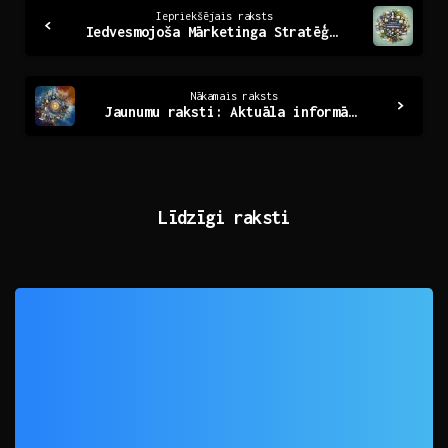
Continue
Iepriekšējais raksts
Iedvesmojoša Mārketinga Stratēģija: Ceļš uz Panākumiem
Reading
Nākamais raksts
Jaunumu raksti: Aktuāla informācija vienuviet
Līdzīgi raksti
0