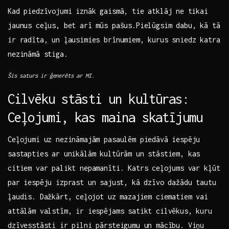
Kad piedzīvojumi iznāk gaismā, tie atklāj ⁤ne tikai
jaunus ceļus, bet arī mūs pašus.Pielūgsim dabu, kā tā
ir radīta, un ļausimies brīnumiem, kurus​ sniedz katra
nezināmā stiga.
Šis saturs ir ģenerēts ar MI.
Cilvēku stāsti un kultūras:
Ceļojumi, kas maina skatījumu
Ceļojumi ‍uz nezināmajām pasaulēm piedāvā iespēju
sastapties ar unikālām kultūrām un stāstiem, kas
citiem var palikt nepamanīti. Katrs ⁤ceļojums var kļūt
par iespēju izprast un⁣ sajust, kā dzīvo dažādu tautu
ļaudis. Dažkārt, ⁢ceļojot uz mazajiem ciematiem​ vai⁢
attālām valstīm, ir iespējams satikt cilvēkus, kuru
dzīvesstāsti ir pilni pārsteigumu un mācību. Viņu