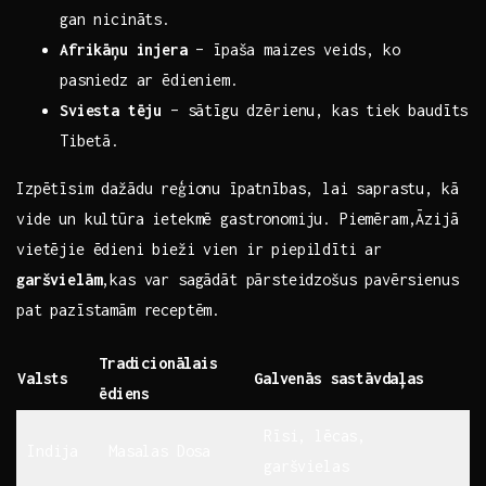
gan nicināts.
Afrikāņu injera
– īpaša maizes veids, ko
‍pasniedz ar ēdieniem.
Sviesta tēju
– sātīgu dzērienu, kas tiek baudīts
Tibetā.
Izpētīsim dažādu reģionu⁢ īpatnības, lai saprastu, kā ​
vide un kultūra ietekmē gastronomiju.‌ Piemēram,Āzijā
vietējie ēdieni ‍bieži vien ir piepildīti⁣ ar
garšvielām
,kas var sagādāt⁤ pārsteidzošus​ pavērsienus
pat pazīstamām receptēm.
Tradicionālais​
Valsts
Galvenās sastāvdaļas
ēdiens
Rīsi, lēcas,
Indija
Masalas Dosa
garšvielas