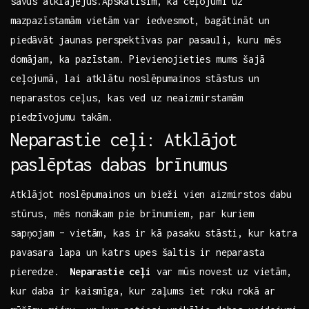
⁢savus atklājējus.Apskatīsim, kā ceļojumi uz
⁣mazpazīstamām vietām ​var iedvesmot, bagātināt un
piedāvāt⁤ jaunas perspektīvas par pasauli, ⁢kuru ⁢mēs
domājam, ka pazīstam. Pievienojieties mums šajā
‍ceļojumā, lai atklātu noslēpumainos stāstus un
neparastos ceļus, kas ved uz neaizmirstamām
piedzīvojumu takām.
Neparastie ceļi: Atklājot
paslēptas dabas brīnumus
Atklājot noslēpumainos un bieži vien aizmirstos dabu
stūrus, mēs nonākam pie brīnumiem, par kuriem
sapņojam – vietām, kas ir kā pasaku stāsti, kur katra
pavasara lapa un katrs ‌upes šaltis ir neparasta
pieredze. ​
Neparastie ceļi
var mūs novest uz vietām,
kur daba ir kaismīga, kur zaļums iet roku rokā ar