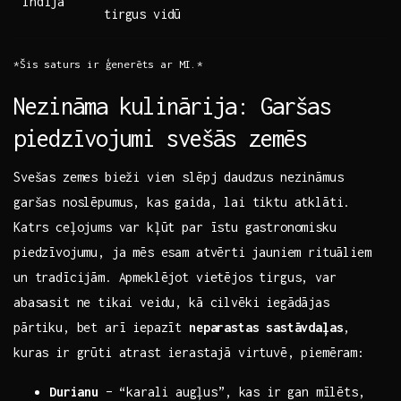
Indijā
tirgus vidū
*Šis saturs ir ģenerēts ⁢ar ​MI.*
Nezināma kulinārija: Garšas
piedzīvojumi svešās zemēs
Svešas zemes bieži vien slēpj daudzus nezināmus
garšas noslēpumus, kas gaida, lai tiktu atklāti.
Katrs ceļojums var kļūt par īstu gastronomisku
piedzīvojumu, ja mēs esam atvērti ⁣jauniem rituāliem
‍un tradīcijām. Apmeklējot vietējos tirgus, var
abasasit ne tikai veidu, kā cilvēki iegādājas
pārtiku, bet arī iepazīt
neparastas sastāvdaļas
,
kuras ir grūti atrast ierastajā virtuvē, piemēram:
Durianu
–​ “karali⁣ augļus”, kas ir gan mīlēts,