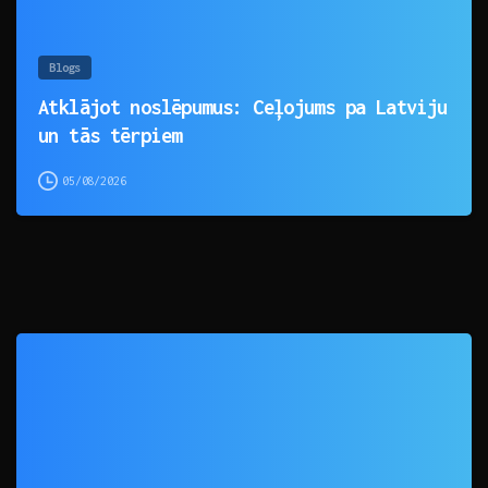
Blogs
Atklājot noslēpumus: Ceļojums pa Latviju
un tās tērpiem
05/08/2026
0