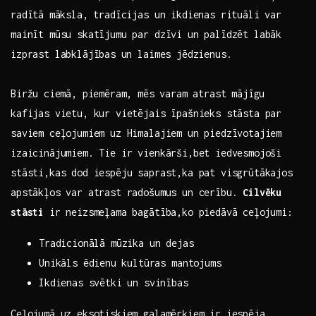
radītā⁢ māksla, tradīcijas un ikdienas rituāli var
mainīt mūsu skatījumu par dzīvi un palīdzēt labāk
izprast labklājības⁣ un laimes jēdzienus.
Biržu ⁢ciemā, piemēram, mēs ⁣varam atrast mājīgu
kafijas vietu, kur vietējais īpašnieks stāsta par
saviem ceļojumiem uz Himalajiem un piedzīvotajiem
izaicinājumiem. Tie ir vienkārši,bet iedvesmojoši
stāsti,kas dod iespēju saprast,ka pat visgrūtākajos
apstākļos var atrast radošumus‌ un cerību.
Cilvēku
stāsti
ir neizsmeļama bagātība,ko piedāvā⁣ ceļojumi:
Tradicionālā mūzika un dejas
Unikāls ēdienu ⁤kultūras mantojums
Ikdienas svētki un svinības
Ceļojumā uz eksotiskiem galamērķiem​ ir iespēja