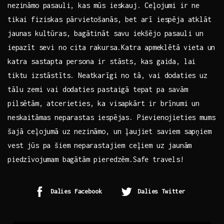
nezināmo pasauli, kas mūs ieskauj. Ceļojumi ir ne
tikai fiziskas pārvietošanās, bet arī iespēja atklāt
jaunas kultūras, bagātināt savu iekšējo pasauli un
⁢iepazīt sevi no cita rakursa.Katra ⁤apmeklētā vieta un
katra sastapta ‌persona​ ir stāsts, kas gaida, lai
tiktu izstāstīts. Neatkarīgi no tā, vai dodaties uz
tālu zemi vai dodaties pastaigā tepat pa savām
pilsētām, atcerieties, ka visapkārt ir brīnumi un
neskaitāmas neparastas iespējas. Pievienojieties mums
šajā ceļojumā ‍uz nezināmo, un ļaujiet saviem sapņiem
vest jūs pa šiem ⁢neparastajiem ceļiem uz jaunām
piedzīvojumam bagātām pieredzēm.Safe ‍travels!
Dalies Facebook
Dalies Twitter