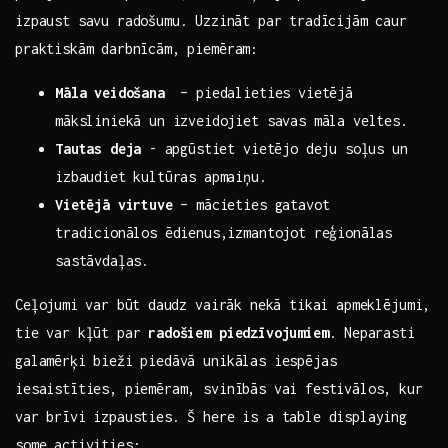
izpaust savu radošumu. ⁤Uzzināt par tradīcijām caur
praktiskām darbnīcām, piemēram:
Māla veidošana
‌ – piedalieties ​vietējā
māksliniekā un izveidojiet savas māla veltes.
Tautas deja
-⁣ apgūstiet vietējo deju soļus un
izbaudiet kultūras apmaiņu.
Vietējā virtuve
– mācieties gatavot
tradicionālos ēdienus,izmantojot reģionālas
sastāvdaļas.
Ceļojumi⁤ var būt⁣ daudz vairāk nekā tikai apmeklējumi,
tie var kļūt par
radošiem piedzīvojumiem
. ⁢Neparasti
galamērķi bieži piedāvā unikālas‍ iespējas
‌iesaistīties, piemēram, svinībās vai festivālos, kur⁣
var brīvi izpausties. Š here is​ a table displaying
some activities: