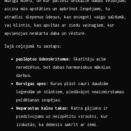
mūžīgu miéru, un kur patiesi unikālie dabas veidojumi
aicina mūs apstāties un apbrīnot.Iespējams, tu
atradīsi slepenus ūdeņus, kas sniegoti vaigu saldumā,
vai klintis, kas apvītas ar ziedu vainagiem, kur
apvienojas neskarta daba‌ un ⁣vēsture.
Šajā ceļojumā tu sastaps:
paslēptos ūdenskritumus:
Skatītāju acīm
neredzētus, bet dabas harmoniskus mākslas
darbus.
Burvīgas ‌upes:
Kuras plūst cauri daudzām
leģendām un stāstiem, piedāvājot neaizmirstamas
peldēšanas iespējas.
Neparastas kalnu‍ takas:
Katra gājiens ir
piedzīvojums uz neizpētītu virsotni, kur
izskatās, ka debesis sakrīt ar ⁢zemi.