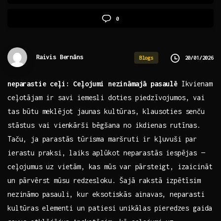
0
Raivis Bernāns
20/01/2026
Blogs
neparastie ceļi: Ceļojumi nezināmajā pasaulē
Ikvienam
ceļotājam ir savi iemesli doties piedzīvojumos, vai
tas būtu meklējot jaunas kultūras, klausoties senču
stāstus‍ vai vienkārši bēgšana no ikdienas rutīnas.
Taču, ja parastās tūrisma maršruti ir kļuvuši par
ierastu ​praksi, laiks aplūkot⁣ neparastās iespējas —
ceļojumus uz vietām, kas mūs var⁤ pārsteigt, izaicināt
un pārvērst mūsu redzesloku.⁣ Šajā rakstā izpētīsim
nezināmo pasauli, ⁤kur eksotiskās ainavas, neparasti
kultūras⁢ elementi un patiesi⁢ unikālas‌ pieredzes gaida