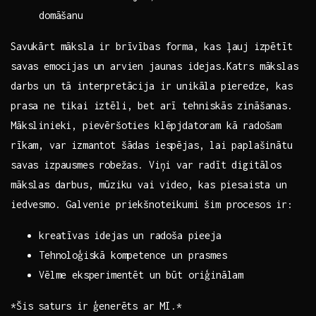
domāšanu
Savukārt māksla ir brīvības ‍forma, kas ļauj⁤ izpētīt
savas emocijas un‌ arvien jaunas idejas.Katrs mākslas
darbs un tā interpretācija ‌ir unikāla ⁤pieredze, kas
prasa ​ne tikai iztēli, bet arī tehniskās zināšanas.
Mākslinieki, pievēršoties klēpjdatoram kā radošam
rīkam, var izmantot šādas iespējas, lai ⁤paplašinātu
savas izpausmes ⁣robežas. ‌Viņi var radīt‌ digitālos
mākslas⁤ darbus, mūziku vai ⁣video, ​kas piesaista un⁤
iedvesmo. Galvenie‍ priekšnoteikumi šim procesos ir:
kreatīvas idejas un radoša ⁢pieeja
Tehnoloģiskā kompetence un prasmes
Vēlme eksperimentēt un būt oriģinālam
*Šis saturs ir⁢ ģenerēts ⁢ar ‍MI.*