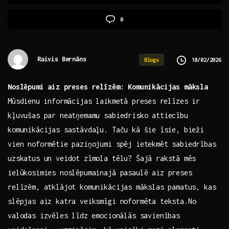
0
Raivis Bernāns
18/02/2026
Blogs
Noslēpumi aiz‌ preses relīzēm: Komunikācijas māksla
Mūsdienu ⁢informācijas laikmetā preses ⁣relīzes ‍ir ​
kļuvušas par neatņemamu sabiedrisko attiecību
komunikācijas​ sastāvdaļu. Taču kā šie ⁢īsie, bieži
vien noformētie paziņojumi spēj ietekmēt sabiedrības
uzskatus un‍ veidot zīmola ​tēlu? Šajā‌ rakstā ⁢mēs
ielūkosimies noslēpumainajā pasaulē aiz preses
relīzēm, atklājot komunikācijas mākslas ⁢pamatus, kas
slēpjas aiz katra veiksmīgi noformēta teksta.No
valodas izvēles līdz ⁢emocionālās savienības