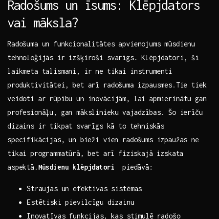
Radošums un īsums: Klēpjdators
vai māksla?
Radošuma un funkcionalitātes apvienojums mūsdienu
tehnoloģijās‌ ir ‍izšķiroši svarīgs. Klēpjdatori, šī
laikmeta talismani, ‍ir ne tikai instrumenti
produktivitātei, bet arī radošuma⁤ izpausmes.Tie tiek
veidoti ar rūpību ​un inovācijām, lai apmierinātu⁤ gan
profesionāļu, gan mākslinieku vajadzības. ⁢Šo ‍ierīču
dizains ir tikpat ⁤svarīgs ⁢kā‍ to tehniskās
specifikācijas, un⁢ bieži vien ‌radošums izpaužas ne
tikai programmatūrā, ⁢bet ⁣arī fiziskajā izskata
aspektā.
Mūsdienu klēpjdatori
⁣ piedāvā:
Straujas un‌ efektīvas sistēmas
Estētiski pievilcīgu dizainu
Inovatīvas funkcijas, kas⁢ stimulē radošo