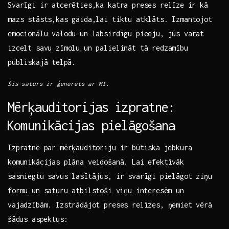
Svarīgi ir atcerēties,ka katra preses relīze ⁤ir kā
mazs stāsts,kas gaida,lai tiktu atklāts. Izmantojot
emocionālu valodu un labsirdīgu pieeju, jūs varat
izcelt savu zīmolu un ‌palielināt tā ​redzamību
publiskajā⁤ telpā.
Šis saturs ir ģenerēts ar MI.
Mērķauditorijas⁢ izpratne:
⁣Komunikācijas pielāgošana
Izpratne par ​mērķauditoriju ir⁣ būtiska jebkura
komunikācijas plāna veidošanā. Lai efektīvāk
sasniegtu savus lasītājus, ir svarīgi ⁢pielāgot ziņu⁤
formu un saturu ‍atbilstoši ⁢viņu interesēm un
vajadzībām. Izstrādājot preses relīzes, ņemiet vērā
⁢šādus aspektus: