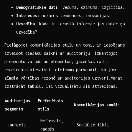
Demogrāfiskie dati:
vecums, dzimums, izglītība.
Intereses:
nozares ​tendences, inovācijas.
Uzvedība:
kāda ir ierastā informācijas patēriņa
uzvedība?
Pielāgojot komunikācijas stilu un ⁤toni, ir ⁢iespējams
izveidot ‌ciešāku saikni ar auditoriju. Izmantojot
piemērotu valodu⁤ un elementus, jācenšas radīt
emocionālu piesaisti.Ieteicams⁣ pārbaudīt, ⁤kā jūsu
zīmola vērtības rezonē ar auditorijas uztveri.Varat ​
izstrādāt tabulu, lai vizualizētu šīs attiecības:
Auditorijas
Preferētais
Komunikācijas‌ kanāli
segments
stils
Neformāls,
jaunieši
Sociālie tīkli
radošs