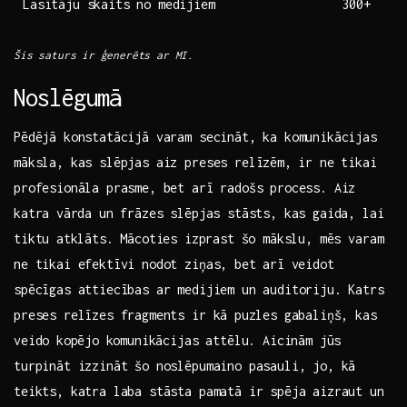
Lasītāju skaits no medijiem
300+
Šis saturs⁤ ir ģenerēts⁢ ar MI.
Noslēgumā
Pēdējā​ konstatācijā ‍varam secināt, ka komunikācijas
māksla, kas slēpjas aiz ‌preses relīzēm,⁣ ir ne tikai
profesionāla prasme, bet arī radošs process. Aiz
katra ⁣vārda un frāzes‍ slēpjas stāsts, kas gaida, lai
tiktu⁤ atklāts.‍ Mācoties ⁢izprast šo mākslu, mēs ​varam
ne tikai efektīvi‌ nodot ziņas,‌ bet⁢ arī veidot
spēcīgas attiecības ar medijiem ‌un auditoriju.​ Katrs
preses relīzes fragments ir kā⁢ puzles gabaliņš, ‍kas
veido⁣ kopējo ⁣komunikācijas attēlu. Aicinām jūs
turpināt izzināt šo noslēpumaino pasauli, jo, kā
teikts, katra‌ laba stāsta pamatā ir spēja aizraut‌ un