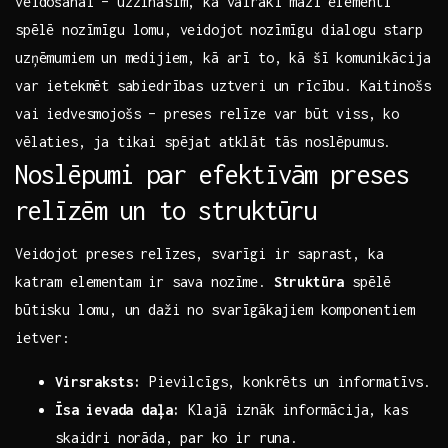
‍veidošanai – uzzināsim, kā ⁤vairāki mazi elementi⁤
spēlē nozīmīgu lomu, veidojot​ nozīmīgu dialogu‍ starp
uzņēmumiem ⁢un medijiem, kā arī to, kā šī komunikācija
var ietekmēt⁣ sabiedrības‍ uztveri un rīcību. Kaitinošs
vai iedvesmojošs – preses relīze var būt viss, ko
vēlaties, ja tikai spējat atklāt tās noslēpumus.
Noslēpumi par efektīvām ‍preses
relīzēm ⁢un to struktūru
Veidojot preses ​relīzes, svarīgi ir saprast, ka
katram elementam ir sava nozīme.
Struktūra
spēlē⁢
būtisku lomu, ⁢un daži​ no svarīgākajiem komponentiem
ietver:
Virsraksts:
Pievilcīgs, konkrēts ⁣un informatīvs.
Īsa⁢ ievada daļa:
Klajā iznāk informācija, ​kas
skaidri norāda,⁢ par ko ir runa.