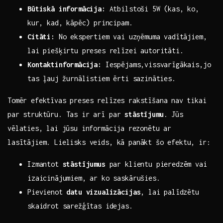
Būtiskā informācija:
Atbilstoši 5W (kas, ko,
⁤kur, kad, kāpēc) principam.
Citāti:
No‍ ekspertiem⁣ vai uzņēmuma vadītājiem,
lai piešķirtu preses relīzei autoritāti.
Kontaktinformācija:
Iespējams,vissvarīgākais,jo
tas ļauj ⁢žurnālistiem ērti sazināties.
Tomēr efektīvas preses relīzes ‍rakstīšana nav⁢ tikai
par struktūru. Tas ir arī par
stāstījumu
. Jūs⁢
vēlaties, lai⁢ jūsu informācija⁢ rezonētu⁤ ar
‍lasītājiem.‍ Lielisks veids, kā panākt šo efektu,⁣ ir:
Izmantot
stāstījumus
par klientu pieredzēm⁣ vai ​
izaicinājumiem, ar ko saskārušies.
Pievienot
datu vizualizācijas
, lai ⁤palīdzētu
skaidrot sarežģītas idejas.