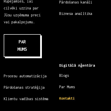
Rūpējamies, lai
Pārdošanas kanāli
cilvēki uzzina par
Biznesa analītika
Jūsu uzņēmuma preci
vai pakalpojumu.
PAR
MUMS
Digitālā Aģentūra
Blogs
Procesu automatizācija
Par Mums
Pārdošanas stratēģija
Kontakti
Klientu vadības sistēma