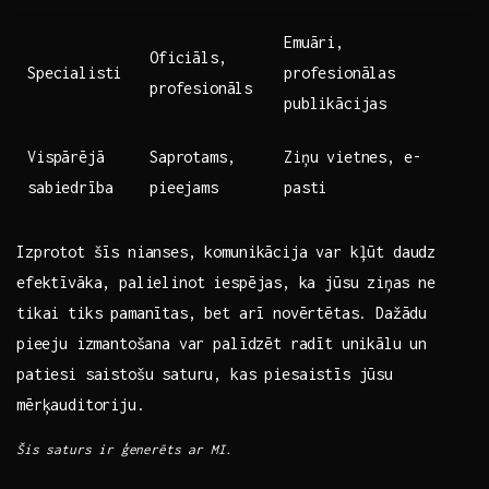
Emuāri,
Oficiāls,
Specialisti
profesionālas
profesionāls
‍publikācijas
Vispārējā
Saprotams,‍
Ziņu vietnes, e-
sabiedrība
pieejams
pasti
Izprotot šīs nianses, ‌komunikācija var kļūt daudz
efektīvāka, palielinot iespējas,⁢ ka jūsu ⁣ziņas ne‌
tikai‌ tiks pamanītas, bet ⁢arī novērtētas.​ Dažādu
⁣pieeju‍ izmantošana var palīdzēt radīt unikālu un
patiesi saistošu saturu, kas piesaistīs jūsu
mērķauditoriju.
Šis saturs ir ģenerēts ar⁣ MI.