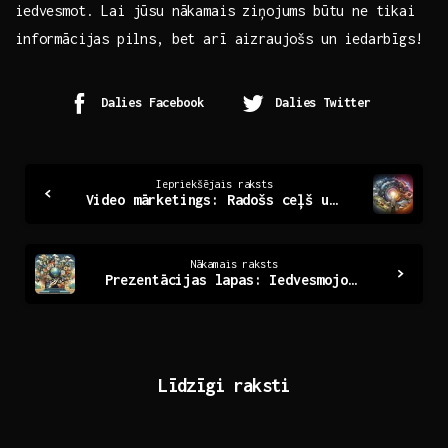
‌iedvesmot. Lai jūsu nākamais ziņojums būtu ne tikai
informācijas pilns, bet arī aizraujošs​ un iedarbīgs!
Dalies Facebook
Dalies Twitter
Continue
Iepriekšējais raksts
Video mārketings: Radošs ceļš uz zīmola atpazīstamību
Reading
Nākamais raksts
Prezentācijas lapas: Iedvesmojoši rīki efektīvai saziņai
Līdzīgi raksti