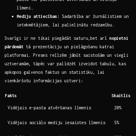
līmeni.
Mediju attiecības:
Sadarbība ar žurnālistiem un
ietekmētājiem, lai palielinātu redzamību.
Svarīgi ir ne tikai piegādāt ‌saturu,bet arī
nopietni
pārdomāt
⁢tā prezentāciju un pielāgošanu ‌katrai
platformai. Preses relīzēm jābūt ‍saistošām un viegli
uztveramām, tāpēc var ​palīdzēt⁢ izveidot ​tabulu, kas
apkopos galvenos faktus ‍un statistiku, lai
vienkāršotu informācijas uztveri:
Fakts
Skaitlis
Vidējais e-pasta atvēršanas līmenis
20%
Vidējais sociālo mediju iesaistes līmenis
5%