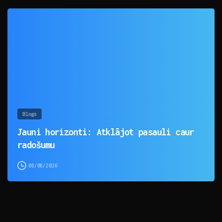
0
Blogs
Jauni horizonti: Atklājot pasauli caur
radošumu
08/08/2026