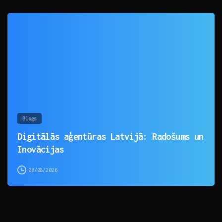
0
Blogs
Digitālās aģentūras Latvijā: Radošums un
Inovācijas
08/08/2026