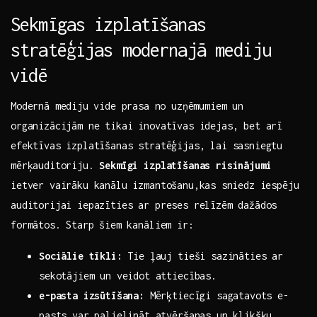
Sekmīgas izplatīšanas
stratēģijas modernajā mediju
⁢vidē
Modernā mediju⁣ vide prasa⁤ no uzņēmumiem un⁣
organizācijām ne tikai inovatīvas idejas, bet arī
efektīvas izplatīšanas stratēģijas, lai sasniegtu
mērķauditoriju.​
Sekmīgi izplatīšanas risinājumi
ietver vairāku kanālu izmantošanu,kas ⁤sniedz iespēju
auditorijai iepazīties ar preses relīzēm dažādos
formātos. Starp šiem⁤ kanāliem ir:
Sociālie tīkli:
Tie ļauj​ tieši sazināties ar
‌sekotājiem ​un veidot attiecības.
e-pasta izsūtīšana:
Mērķtiecīgi sagatavots e-
pasts var palielināt atvēršanas un klikšķu