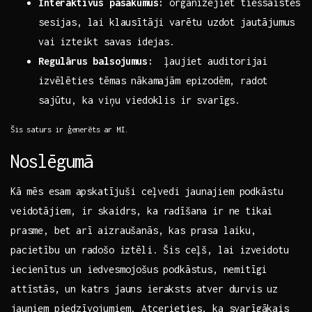
Interaktīvus pasākumus:
organizējiet‌ tiešsaistes⁣
sesijas, lai klausītāji varētu⁣ uzdot jautājumus
⁢vai ​izteikt savas idejas.
Regulārus balsojumus:
⁣ ļaujiet auditorijai
izvēlēties tēmas nākamajām epizodēm, radot
sajūtu, ka ​viņu viedoklis ir svarīgs.
Šis saturs ir ģenerēts ‍ar MI.
Noslēgumā
Kā⁤ mēs ⁣esam ⁤apskatījuši ceļvedi⁣ jaunajiem podkāstu
veidotājiem, ir skaidrs, ka radīšana ir ne tikai
prasme, bet arī aizraušanās, kas prasa laiku,
pacietību⁤ un radošo iztēli. Šis ceļš, lai⁤ izveidotu
iecienītus ‍un iedvesmojošus ⁤podkāstus,‌ nemitīgi⁤
attīstās, ‌un katrs jauns ieraksts ‍atver durvis ​uz
jauniem​ piedzīvojumiem. Atcerieties,​ ka svarīgākais