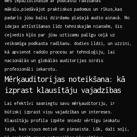
mēs iepazīstināsim ar podcastu radīšanas
mākslu,piedāvājot praktiskus padomus un rīkus,kas
padarīs jūsu balsi dzirdamu plašajā audio⁤ ainavā. No
‌idejas ‌attīstīšanas līdz tehniskajām niansēm, šis
ceļvedis kļūs‌ par ⁤jūsu uzticamu palīgu ceļā​ uz​
veiksmīga podkasta ​radīšanu. dodies līdzi,⁤ un ⁤uzzini,
kā apvienot radošo procesu ar tehnoloģiju, lai
nacionālās un globālās auditorijas sirdis
profesionāli iekarotu.
Mērķauditorijas ⁤noteikšana: kā
izprast klausītāju vajadzības
Lai efektīvi sasniegtu ‌savu mērķauditoriju, ir
būtiski izprast viņu vajadzības un intereses.
⁢Klausītāju‍ profila izpēte sniedz vērtīgu ⁤ieskatu
tajā,⁣ kas viņus motivē​ un piesaista. Lūk, daži soļi,