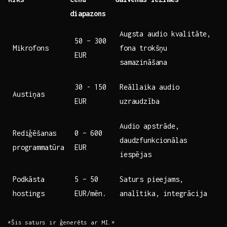
diapazons
Augsta ⁤audio kvalitāte,
50 – 300
Mikrofons
fona trokšņu
EUR
‍samazināšana
30 -⁤ 150
Reāllaika audio
Austiņas
EUR
uzraudzība
Audio apstrāde,
Rediģēšanas
0 – 600
daudzfunkcionālas
programmatūra
‌EUR
iespējas
Podkāsta
5​ – 50
Saturs ‍pieejams,
hostings
EUR/mēn.
‍analītika, integrācija
*Šis saturs ir ģenerēts ar MI.*