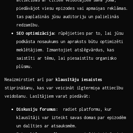
piedāvājot viesu ‍epizodes vai apmaiņas reklāmas.
tas paplašinās jūsu auditoriju⁣ un palielinās
redzamību.
SEO optimizācija:
rūpējieties par to,⁣ lai​ jūsu
podkāsta ‌nosaukums ⁣un ⁣apraksts būtu‍ optimizēti
meklētājiem. ⁤Izmantojiet atslēgvārdus, kas
saistīti ar tēmu, ​lai piesaistītu ‍organisko
plūsmu.
Neaizmirstiet arī par​
klausītāju iesaistes
stiprināšanu,⁢ kas var ⁢veicināt ⁢ilgtermiņa ​attiecību
veidošanu. Lasītājiem varat piedāvāt:⁤
Diskusiju forumus:
⁢ radiet platformu, kur
klausītāji var izteikt ‍savas domas par epizodēm
⁣un dalīties ar ​atsauksmēm.