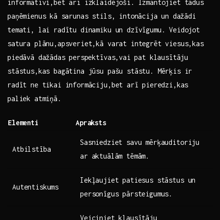
informatīvi,bet arī izklaidējoši. ‌Izmantojiet ‌tādus
paņēmienus⁢ kā sarunas stils, intonācija ⁣un dažādi‌
temati, lai radītu dinamiku un dzīvīgumu. Veidojot
satura plānu,apsveriet,kā ‍varat ‍integrēt viesus,kas
piedāvā dažādas ⁢perspektīvas,vai⁤ pat klausītāju
stāstus,kas bagātina jūsu pašu‌ stāstu. Mērķis ir
radīt ne tikai informāciju,bet⁣ arī pieredzi,kas
paliek atmiņā.
Elementi
Apraksts
Sasniedziet savu mērķauditoriju
Atbilstība
ar aktuālām tēmām.
Iekļaujiet patiesus stāstus un
Autentiskums
personīgus ​pārsteigumus.
Veiciniet klausītāju