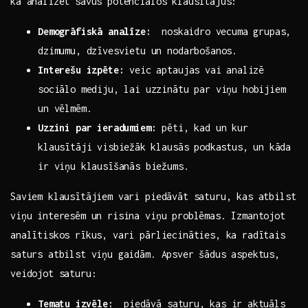
kā analizēt savus potenciālos klausītājus:
Demogrāfiskā analīze:
⁢ noskaidro‌ vecuma grupas,
dzimumu, dzīvesvietu un nodarbošanos.
Interešu izpēte:
veic aptaujas⁣ vai ‍analizē
sociālo mediju, lai uzzinātu par ​viņu hobijiem
un ‍vēlmēm.
Uzzini par ieradumiem:
pēti, kad un kur
klausītāji ​visbiežāk⁢ klausās podkastus,⁣ un kāda
ir viņu klausīšanās biežums.
Saviem klausītājiem vari piedāvāt ​saturu, kas ​atbilst
viņu interesēm un risina viņu problēmas. Izmantojot
analītiskos rīkus, vari pārliecināties, ka radītais
saturs atbilst ‍viņu gaidām. ​Apsver šādus aspektus,‍
veidojot saturu:
Tematu⁤ izvēle:
⁢ piedāvā saturu, ⁤kas ⁤ir ⁣aktuāls