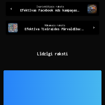
Continue
Iepriekšējais raksts
Efektīvas Facebook Ads kampaņas: ieteikumi un stratēģijas
Reading
Nākamais raksts
Efektīva Tiešraides Pārvaldība: Noslēpumi Panākumiem
Līdzīgi raksti
0