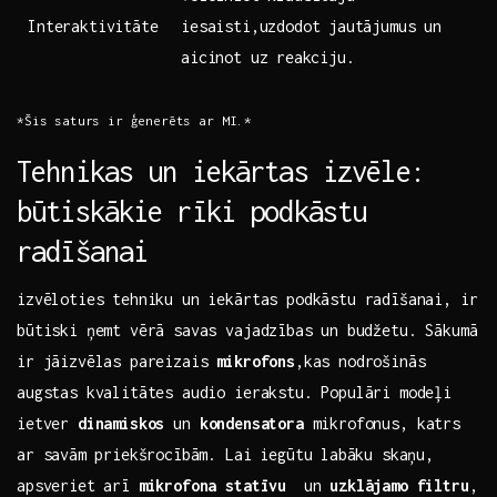
Interaktivitāte
iesaisti,uzdodot ⁢jautājumus un ​
aicinot uz⁣ reakciju.
*Šis saturs ir ģenerēts ar MI.*
Tehnikas un iekārtas izvēle:⁢
būtiskākie rīki podkāstu
radīšanai
izvēloties tehniku un iekārtas ​podkāstu radīšanai, ir
būtiski ņemt vērā savas vajadzības⁢ un budžetu. Sākumā⁣
ir jāizvēlas pareizais
mikrofons
,kas nodrošinās
augstas kvalitātes audio ierakstu. Populāri modeļi
ietver
dinamiskos
un
kondensatora
mikrofonus, katrs
ar savām ⁤priekšrocībām. Lai iegūtu ⁤labāku skaņu,
apsveriet arī
mikrofona statīvu
‍ un
uzklājamo filtru
,