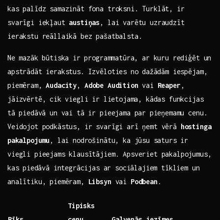
​kas palīdz samazināt fona ​troksni. Turklāt, ir
svarīgi iekļaut‌
austiņas
, lai varētu uzraudzīt
ierakstu reāllaikā bez pašatbalsta.⁣
Ne ⁢mazāk būtiska‌ ir⁤ programmatūra, ar kuru rediģēt un
apstrādāt ierakstus. Izvēloties⁤ no ⁢dažādām iespējam,
piemēram,
Audacity
,
Adobe Audition
‍vai⁢
Reaper
,
jāizvērtē, ⁢cik viegli ir ⁤lietojama, kādas funkcijas
tā ⁤piedāvā un vai tā ir pieejama par ⁤pieņemamu ‍cenu.⁢
Veidojot‍ podkāstus, ‌ir svarīgi arī​ ņemt vērā
hostinga
⁤pakalpojumu
, lai nodrošinātu, ka ‌jūsu ⁣saturs ir
viegli pieejams klausītājiem. Apsveriet pakalpojumus,
⁢kas ⁣piedāvā integrācijas ⁣ar sociālajiem tīkliem ‌un
analītiku, piemēram,
Libsyn
vai
Podbean
.
Tipisks
Rīks
cenu
Galvenās iezīmes