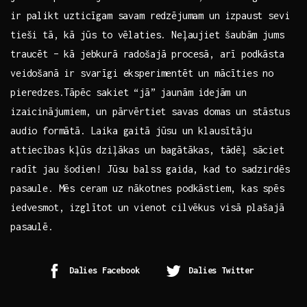
ir palikt ⁤uzticīgam‌ savam redzējumam un izpaust sevi
tieši tā, kā jūs ​to⁤ vēlaties. Neļaujiet⁣ šaubām jums
traucēt​ – kā jebkurā‌ radošajā ​procesā, arī podkāsta
veidošanā ir svarīgi eksperimentēt un mācīties no‌
pieredzes.Tāpēc sakiet ⁣“jā” jaunām idejām​ un
⁣izaicinājumiem, un pārvērtiet savas‌ domas un stāstus
audio formātā. Laika gaitā‍ jūsu⁣ un klausītāju
attiecības kļūs dziļākas un bagātākas, tādēļ sāciet
‍radīt jau⁤ šodien! Jūsu balss gaida,⁣ kad to‍ sadzirdēs
pasaule. Mēs ‍ceram uz nākotnes podkāstiem,⁤ kas‌ spēs
iedvesmot, izglītot un vienot ⁢cilvēkus​ visā ⁣plašajā
pasaulē.
Dalies Facebook
Dalies Twitter