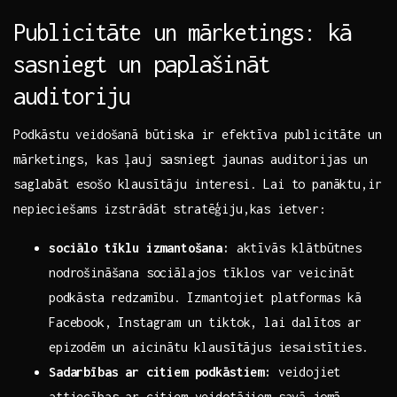
Publicitāte un mārketings: kā
sasniegt un paplašināt
auditoriju
Podkāstu ⁢veidošanā būtiska ir efektīva​ publicitāte un⁤
mārketings, kas ļauj sasniegt jaunas auditorijas un
saglabāt esošo klausītāju interesi. Lai to ​panāktu,ir
nepieciešams izstrādāt stratēģiju,kas⁢ ietver:
sociālo tīklu izmantošana:
aktīvās klātbūtnes
nodrošināšana sociālajos tīklos var veicināt
⁤podkāsta⁢ redzamību. Izmantojiet platformas kā
Facebook, Instagram un tiktok, lai dalītos ar
epizodēm ​un⁢ aicinātu klausītājus ‌iesaistīties.
Sadarbības ar citiem podkāstiem:
veidojiet
attiecības ar citiem veidotājiem savā​ jomā,