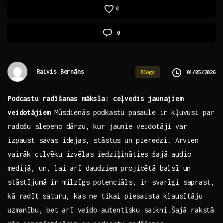
0
0
Raivis Bernāns
01/05/2026
Blogs
Podcastu‌ radīšanas māksla: ceļvedis jaunajiem
veidotājiem
Mūsdienās ⁣podkastu pasaule​ ir kļuvusi par
radošu slepeno dārzu, ‍kur jaunie veidotāji var
izpaust savas idejas,⁤ stāstus ⁣un pieredzi.‌ Arvien
vairāk cilvēku izvēlas iedziļināties šajā audio
medijā, un, lai arī ‍daudziem projicētā balsī ⁤un
stāstījumā ir milzīgs potenciāls, ir svarīgi saprast,
kā radīt⁤ saturu, kas ne tikai⁣ piesaista klausītāju
⁣uzmanību, bet ⁤arī⁢ veido autentisku saikni.Šajā rakstā