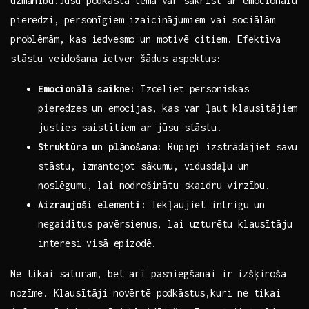
uzmanību.Jūsu podkāsta tēma var sakrist ar emocionālu
pieredzi, personīgiem izaicinājumiem ‌vai sociālām
problēmām, kas iedvesmo un motivē citiem.​ Efektīva⁣
stāstu veidošana ietver ‌šādus aspektus:
Emocionālā ​saikne:
Izceliet ‌personiskas
pieredzes un emocijas, kas‌ var ļaut klausītājiem
justies saistītiem‌ ar jūsu ‌stāstu.
Struktūra un plānošana:
Rūpīgi izstrādājiet savu‌
stāstu, ‍izmantojot⁢ sākumu, vidusdaļu un
‌noslēgumu, lai nodrošinātu ⁤skaidru virzību.
Aizraujoši elementi:
Iekļaujiet ⁢intrigu un
negaidītus‍ pavērsienus, lai uzturētu klausītāju
⁤interesi visā epizodē.
Ne tikai saturam, ‍bet arī pasniegšanai ir izšķiroša
nozīme. ‌Klausītāji novērtē‌ podkāstus,kuri ne ⁤tikai