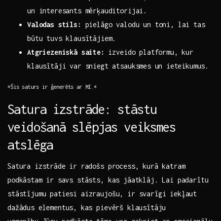
un interesants ‌mērķauditorijai.
Valodas stils:
pielāgo valodu un toni, lai tas
būtu tuvs klausītājiem.
Atgriezeniskā saite:
⁢izveido platformu, ​kur
klausītāji var sniegt‌ atsauksmes⁣ un ⁤ieteikumus.
*Šis‍ saturs ir ģenerēts ar⁢ MI.*
Satura izstrāde: stāstu​
veidošanā slēpjas veiksmes
atslēga
Satura‍ izstrāde⁣ ir radošs process,​ kurā katram
podkāstam ir ⁣savs stāsts,‌ kas jāatklāj. Lai padarītu
stāstījumu‌ patiesi ‌aizraujošu, ir svarīgi iekļaut
dažādus elementus, ⁢kas pievērš klausītāju