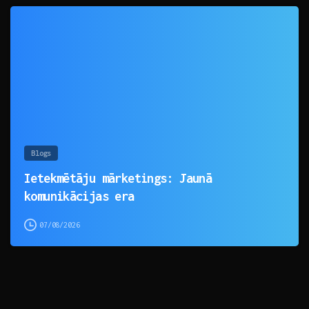
0
Blogs
Ietekmētāju mārketings: Jaunā
komunikācijas era
07/08/2026