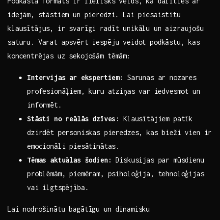
Podkāsta formāts ir lielisks veids, kā dalīties ar
idejām,⁤ stāstiem un pieredzi. Lai piesaistītu
klausītājus, ir svarīgi radīt unikālu un aizraujošu
saturu. Varat ‌apsvērt iespēju veidot podkāstu, kas
koncentrējas uz sekojošām tēmām:
Intervijas ar ekspertiem:
Sarunas ar nozares
profesionāļiem, kuru atziņas⁢ var iedvesmot un
informēt.
Stāsti no reālās ‌dzīves:
Klausītājiem patīk
dzirdēt personiskas pieredzes, kas bieži vien ir
emocionāli piesātinātas.
Tēmas‍ aktuālas šodien:
Diskusijas par mūsdienu
problēmām, piemēram, psiholoģija, tehnoloģijas
vai​ ilgtspējība.
Lai nodrošinātu bagātīgu un ‌dinamisku