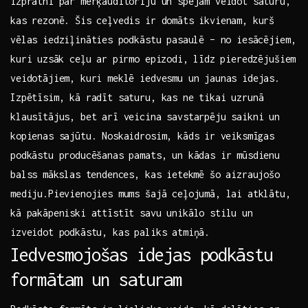
izpratni par mērķauditoriju un spējām veidot saturu,
kas rezonē. Šis ceļvedis ir domāts ikvienam, kurš
vēlas iedziļināties⁣ podkāstu pasaulē – no iesācējiem,
kuri⁣ uzsāk‍ ceļu ar pirmo epizodi, līdz ⁣pieredzējušiem
veidotājiem, kuri meklē iedvesmu un jaunas idejas.
Izpētīsim, kā radīt saturu, kas ne tikai uzrunā
klausītājus, bet arī veicina savstarpēju saikni un
kopienas sajūtu. Noskaidrosim, kāds ir ⁤veiksmīgas​
podkāstu producēšanas pamats, un kādas ir mūsdienu
balss ⁣mākslas tendences, kas ietekmē šo aizraujošo
mediju.Pievienojies mums šajā ceļojumā, lai atklātu,
kā pakāpeniski attīstīt savu unikālo stilu un
izveidot podkāstu, kas paliks atmiņā.
Iedvesmojošas idejas podkāstu
formātam un saturam