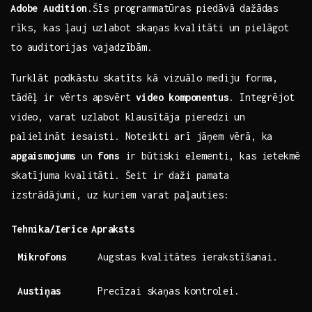
Adobe Audition
.Šīs programmatūras piedāvā dažādas‍
rīks, kas ļauj uzlabot skaņas kvalitāti un pielāgot
to auditorijas vajadzībām.
Turklāt podkāstu​ skatīts kā vizuālo mediju forma,
tādēļ ir vērts apsvērt
video ⁤komponentus
. Integrējot
video, varat uzlabot klausītāja pieredzi un
palielināt iesaisti. Noteikti arī ​jāņem vērā,​ ka
apgaismojums
​un
fons
⁢ir būtiski elementi, kas ietekmē
skatījuma kvalitāti. Šeit ir daži pamata
izstrādājumi, uz kuriem varat paļauties:
Tehnika/Ierīce
Apraksts
Mikrofons
Augstas kvalitātes ierakstīšanai.
Austiņas
Precīzai skaņas kontrolei.