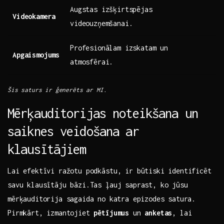
Augstas izšķirtspējas
Videokamera
‌videouzņemšanai.
Profesionālam izskatam un
Apgaismojums
atmosfērai.
Šis saturs ir ģenerēts ar MI.
Mērķauditorijas noteikšana un
saiknes veidošana ar
klausītājiem
Lai efektīvi ražotu podkāstu, ir būtiski identificēt
savu klausītāju bāzi.Tas ļauj saprast, ko jūsu
mērķauditorija sagaida ⁤no katra epizodes satura.
Pirmkārt, izmantojiet
pētījumus
un‍
anketas
, lai