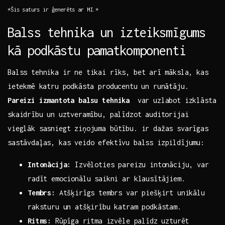
*Šis ‌saturs ir ģenerēts ar MI.*
Balss tehnika un izteiksmīgums
kā podkāstu pamatkomponenti
Balss tehnika ir ne tikai rīks, bet ⁢arī māksla, kas
⁣ietekmē katru podkāsta producentu un runātāju.
Pareizi izmantota balsu ‌tehnika
​ var uzlabot izklāsta
skaidrību un⁣ uztveramību, palīdzot auditorijai
vieglāk sasniegt ziņojuma būtību. ir dažas svarīgas
sastāvdaļas, kas veido efektīvu balss ​izpildījumu:
Intonācija:
Izvēloties pareizu intonāciju, var
radīt emocionālu saikni ar​ klausītājiem.
Tembrs:
Atšķirīgs tembrs var piešķirt unikālu
‍raksturu un‍ atšķirību katram podkāstam.
Ritms:
Rūpīga⁣ ritma izvēle palīdz uzturēt