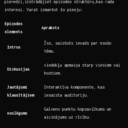
pieredzi,izstrādājiet epizodes struktūru,kas rada
interesi. Varat izmantot šo pieeju:
Epizodes
Apraksts
elements
Īss, saistošs ievads par esošo
Intros
tēmu.
viedokļu apmaiņa starp viesiem vai
Diskusijas
hostiem.
Jautājumi
Interaktīva komponente, kas
klausītājiem
iesaista auditoriju.
Galveno punktu kopsavilkums un
noslēgums
aicinājums ⁢uz rīcību.