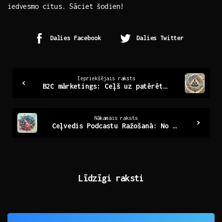
iedvesmo citus. Sāciet šodien!
Dalies Facebook
Dalies Twitter
Continue
Iepriekšējais raksts
B2C mārketings: Ceļš uz patērētāju sirdīm un prātiem
Reading
Nākamais raksts
Ceļvedis Podcastu Ražošanā: No Idejas līdz Ierakstam
Līdzīgi raksti