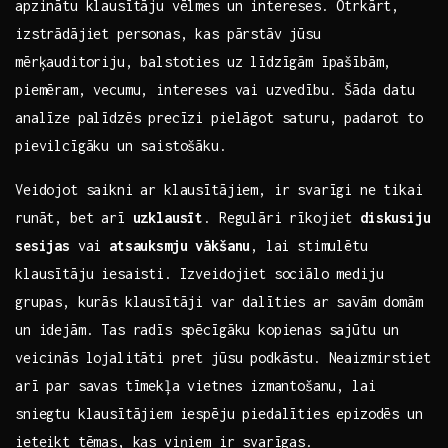
apzinātu klausītāju vēlmes un intereses. Otrkārt,
izstrādājiet personas, kas pārstāv​ jūsu
mērķauditoriju, balstoties uz līdzīgām īpašībām,
piemēram, vecumu, intereses​ vai uzvedību. Šāda datu
analīze palīdzēs​ precīzi pielāgot saturu, padarot ‍to
pievilcīgāku un ‌saistošāku.
Veidojot saikni ar‌ klausītājiem, ir svarīgi ne⁣ tikai
runāt, bet arī
uzklausīt
. Regulāri rīkojiet
diskusiju
sesijas
vai
atsauksmju vākšanu
,⁤ lai stimulētu ​
klausītāju iesaisti. Izveidojiet sociālo mediju
grupas, kurās klausītāji var dalīties ar savām domām
un idejām. Tas radīs spēcīgāku kopienas sajūtu un
veicinās‌ lojalitāti pret jūsu podkāstu. Neaizmirstiet
arī par savas tīmekļa ⁣vietnes izmantošanu, lai
sniegtu klausītājiem ‌iespēju piedalīties epizodēs un
ieteikt tēmas, kas viņiem ir⁣ svarīgas.