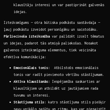
klausītāju interesi un var pastiprināt galvenās
idejas.
Izteiksmīgums — otra būtiska podkāstu sastāvdaļa —
ļauj podkāstu izveidot personīgāku un saistošāku.
Pārliecinoša izteiksmība
var palīdzēt izcelt tēmatus
un idejas, padarot tās atmiņā paliekošas. Nosakot
galvenos‌ izteiksmīguma⁢ elementus, tiek veicināta
efektīva komunikācija: ‌
Emocionālais tonis:
‍ Atbilstošs emocionālais
tonis var‌ radīt pievienoto vērtību stāstījumam.
Aktīva klausīšanās:
Iespējamība saskarties ar​
klausītājiem un atbildēt uz jautājumiem rada
tuvumu un interesi.
Stāstījuma⁢ stils:
katrs stāstījuma stils piešķir
savu ⁣unikālo sajūtu un ritmu, kas var piesaistīt