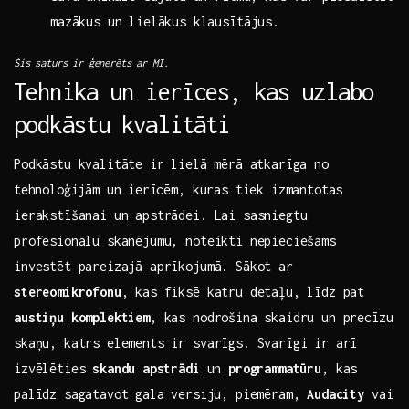
mazākus un lielākus klausītājus.
Šis saturs ir ģenerēts ar MI.
Tehnika un ierīces, kas uzlabo
podkāstu kvalitāti
Podkāstu kvalitāte ir lielā ⁤mērā atkarīga no
⁤tehnoloģijām un⁣ ierīcēm, kuras tiek izmantotas
ierakstīšanai un apstrādei. Lai sasniegtu
profesionālu skanējumu, noteikti nepieciešams
investēt pareizajā aprīkojumā.‌ Sākot ar
stereomikrofonu
, kas fiksē katru ​detaļu, līdz pat‍
austiņu komplektiem
, kas nodrošina skaidru un precīzu‍
skaņu, katrs elements ir‍ svarīgs. Svarīgi‌ ir arī
izvēlēties
skandu⁣ apstrādi
un
programmatūru
, kas⁢
palīdz sagatavot gala ⁤versiju, piemēram,
Audacity
vai