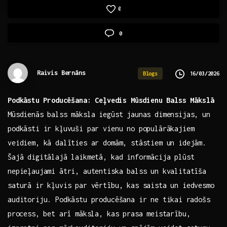
0
0
Raivis Bernāns
16/03/2026
Blogs
Podkāstu ⁢Producēšana: ‍Ceļvedis Mūsdienu Balss Mākslā
Mūsdienās balss māksla iegūst jaunas dimensijas, un
podkāsti ir kļuvuši par vienu no populārākajiem
veidiem, kā dalīties ar domām,​ stāstiem un idejām.
Šajā digitālajā laikmetā, kad informācija plūst
nepieļaujami ātri, autentiska balss un kvalitatīša
saturā ir kļuvis par vērtību, kas saista un iedvesmo
auditoriju. Podkāstu producēšana ir ne tikai⁣ radošs
⁢process, bet arī māksla, kas prasa meistarību,