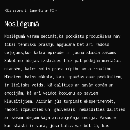
*Šis saturs ir‍ ģenerēts ar MI.*
Noslēgumā
Noslēgumā varam secināt,ka podkāstu producēšana nav
tikai tehnisku prasmju apgūšana,bet arī radošs
ceļojums,kur katra epizode ir jauna⁣ stāsta sākums.
Sākot no idejas izstrādes līdz pat pēdējām montāžas
niansēm, katrs solis​ prasa rūpību un aizrautību. ​
Mūsdienu balss māksla, kas izpaužas caur podkāstiem,
ir lielisks veids, kā dalīties ar savām⁤ domām un
emocijām, kā arī veidot kopienu ap saviem
klausītājiem. Aicinām jūs turpināt eksperimentēt,
radoši izpausties un, galvenais, nebaidīties dalīties
ar savām idejām šajā aizraujošajā medijā. Pasaulē,
kur stāsti ir vara, jūsu ‍balss var būt tā, kas