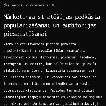
Šis⁤ saturs ir ģenerēts ar MI.
Mārketinga stratēģijas podkāsta‍
popularizēšanai ⁢un auditorijas
piesaistīšanai
Viena⁣ no​ efektīvākajām pieejām podkāsta
popularizēšanai ir⁤
sociālo tīklu
izmantošana.
Izveidojiet kontus platformās, piemēram,
facebook
,
Instagram
, un
Twitter
, ⁤kur​ dalīsieties ‍ar epizodēm,​
aizkulišu momentiem un⁤ klausītāju atsauksmēm. Lai
‌palielinātu interesi, ⁣īsi videoklipi ⁣vai attēli ar‍
interesantiem citātiem no epizodēm⁤ var uzrunāt
potenciālos‌ klausītājus. Papildus tam,nodrošiniet
klausītājiem iespēju
iesaistīties,veidojot balsojumus
‍par nākamo epizožu tematiem vai⁤ jautājumiem,ko viņi ​