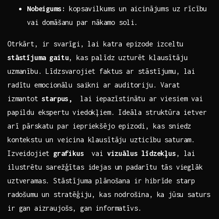
Nobeigums:
kopsavilkums un⁤ aicinājums uz rīcību
vai domāšanu ⁢par nākamo​ soli.
Otrkārt, ir ‍svarīgi, ⁣lai katra epizode⁤ izceltu⁣
stāstījuma‌ gaitu
, kas palīdz uzturēt klausītāju
‌uzmanību. Līdzsvarojiet faktus ar stāstījumu, lai⁤
radītu ⁤emocionālu saikni ar auditoriju.⁤ Varat
⁢izmantot
starpus,
‌ lai ‍iepazīstinātu ar‌ viesiem⁤ vai
papildu ekspertu viedokļiem. Ideāla struktūra ⁤ietver
arī pārskatu par iepriekšējo epizodi, kas sniedz
kontekstu un veicina klausītāju uzticību saturam.‌
Izveidojiet⁤
grafikus
‌ vai
vizuālus līdzekļus
, lai
ilustrētu sarežģītas idejas un padarītu tās⁣ vieglāk⁤
uztveramas. Stāstījuma ‌plānošana ir hibrīde starp
⁤radošumu‌ un stratēģiju, kas nodrošina, ​ka ⁢jūsu saturs
ir gan ‍aizraujošs, gan informatīvs.