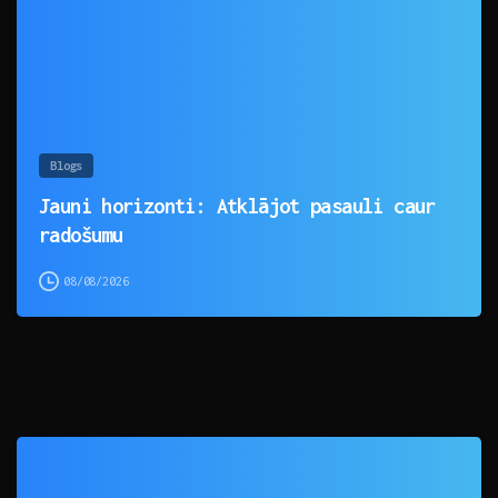
Blogs
Jauni horizonti: Atklājot pasauli caur
radošumu
08/08/2026
0