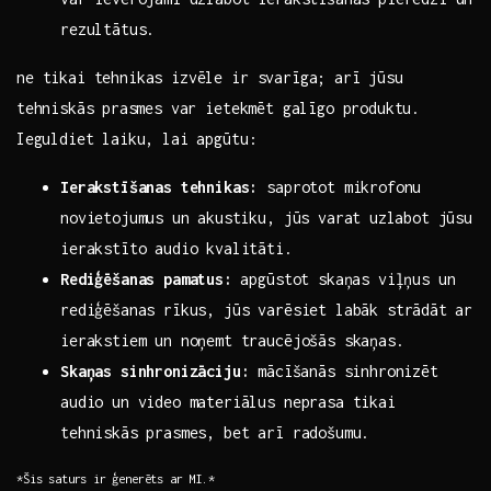
rezultātus.
ne tikai tehnikas izvēle ir svarīga; arī jūsu
⁤tehniskās ⁣prasmes var ietekmēt galīgo produktu.
⁢Ieguldiet​ laiku, lai apgūtu:
Ierakstīšanas tehnikas:
saprotot mikrofonu
novietojumus⁢ un ‌akustiku, jūs varat⁤ uzlabot jūsu
ierakstīto audio kvalitāti.
Rediģēšanas pamatus:
⁤apgūstot skaņas viļņus un
rediģēšanas rīkus, jūs varēsiet labāk strādāt⁤ ar
ierakstiem un noņemt traucējošās skaņas.
Skaņas sinhronizāciju:
⁤mācīšanās sinhronizēt
audio un video materiālus neprasa ‌tikai
tehniskās ​prasmes, bet arī radošumu.
*Šis‍ saturs ir⁣ ģenerēts ⁣ar ‍MI.*