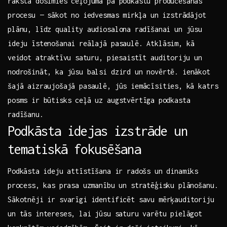
rakstā dosimies ceļojumā​ pa podkastu producēšanas‌
procesu‍ —⁢ sākot no iedvesmas ⁤mirkļa un izstrādājot
plānu, līdz quality audiosalona ⁤radīšanai un jūsu
ideju īstenošanai reālajā​ pasaulē. ‌Atklāsim,‍ kā
⁣veidot atraktīvu ⁤saturu, piesaistīt‌ auditoriju un
nodrošināt, ka jūsu balsi dzird un novērtē. ienākot
šajā aizraujošajā pasaulē, ‍jūs iemācīsities, ⁣kā katrs
‌posms ‌ir būtisks ceļā uz augstvērtīga ⁢podkasta⁢
radīšanu.
Podkāsta idejas ‌izstrāde ‌un
tematiskā​ fokusēšana
Podkāsta ⁢ideju attīstīšana ir radošs un dinamiks
⁤process, kas prasa uzmanību un stratēģisku plānošanu.
Sākotnēji ir svarīgi identificēt savu mērķauditoriju
un tās ​intereses, lai jūsu⁣ saturu varētu pielāgot⁣