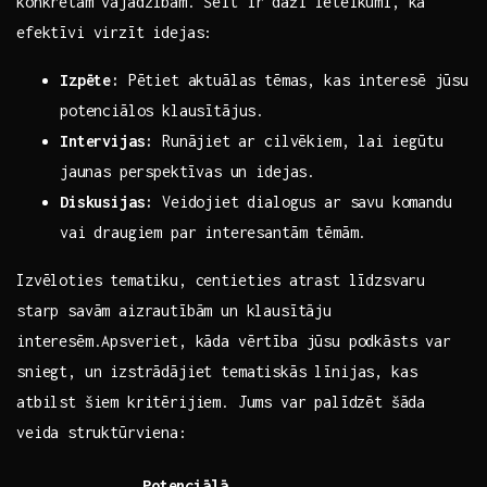
konkrētām ‍vajadzībām.​ Šeit ir daži ieteikumi, ‍kā
efektīvi virzīt ‌idejas:
Izpēte:
Pētiet aktuālas⁤ tēmas, kas ⁤interesē jūsu
potenciālos klausītājus.
Intervijas:
Runājiet⁣ ar cilvēkiem, lai ⁣iegūtu
⁢jaunas ‍perspektīvas un ‌idejas.
Diskusijas:
‌Veidojiet dialogus ‌ar savu komandu⁤
vai draugiem par ‍interesantām tēmām.
Izvēloties tematiku, centieties⁤ atrast‍ līdzsvaru
starp savām aizrautībām‌ un⁢ klausītāju ​
interesēm.Apsveriet, kāda vērtība jūsu podkāsts var
sniegt, un izstrādājiet‍ tematiskās līnijas, kas
atbilst šiem kritērijiem.⁢ Jums var palīdzēt šāda
veida⁢ struktūrviena:
Potenciālā⁤