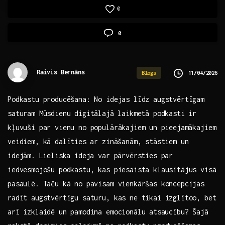
0
0
Raivis Bernāns
11/04/2026
Blogs
Podkastu producēšana: No idejas līdz augstvērtīgam‌
saturam Mūsdienu ​digitālajā⁤ laikmetā podkasti⁢ ir
kļuvuši par vienu no populārākajiem⁢ un pieejamākajiem
veidiem, kā dalīties⁣ ar zināšanām, stāstiem ​un
idejām. ⁣Lieliska ideja var ‌pārvērsties par
iedvesmojošu podkastu, kas piesaista klausītājus ​visā
‍pasaulē. Taču kā no pavisam vienkāršas koncepcijas⁢
radīt augstvērtīgu‌ saturu, kas ne tikai izglītoo, bet
arī izklaidē un pamodina emocionālu ⁢atsaucību? Šajā⁣