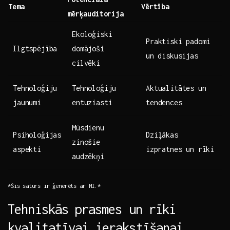
Tema
Vērtība
mērķauditorija
Ekoloģiski
Praktiski‌ padomi​
Ilgtspējība
domājoši
un ⁤diskusijas
cilvēki
Tehnoloģiju
Tehnoloģiju
Aktualitātes un
jaunumi
entuziasti
tendences
Mūsdienu
Psiholoģijas
Dziļākas
zinošie
aspekti
⁢izpratnes un rīki
audzēkņi
*Šis ⁤saturs ir ģenerēts ar MI.*
Tehniskās ⁤prasmes un‍ rīki
kvalitatīvai‌ ierakstīšanai