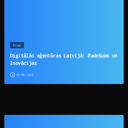
Blogs
Digitālās aģentūras Latvijā: Radošums un
Inovācijas
08/08/2026
0