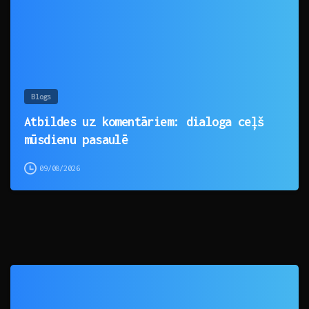
Blogs
Atbildes uz komentāriem: dialoga ceļš
mūsdienu pasaulē
09/08/2026
0