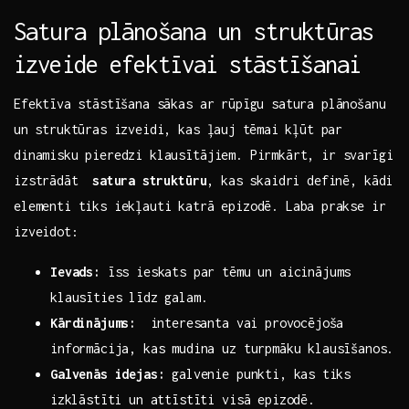
Satura plānošana un struktūras​
izveide efektīvai ⁢stāstīšanai
Efektīva ⁤stāstīšana sākas ar rūpīgu satura‌ plānošanu
un ⁤struktūras izveidi, kas ‌ļauj⁤ tēmai⁤ kļūt par
dinamisku pieredzi klausītājiem. Pirmkārt, ir svarīgi
izstrādāt ⁤
satura ⁣struktūru
, kas skaidri definē, ‍kādi
elementi tiks‌ iekļauti katrā epizodē. Laba ⁣prakse‍ ir
izveidot:
Ievads:
īss ieskats par‍ tēmu un aicinājums⁢
klausīties līdz galam.
Kārdinājums:
⁣ interesanta vai provocējoša
informācija,‍ kas mudina uz turpmāku klausīšanos.
Galvenās idejas:
galvenie punkti, kas ⁤tiks
⁣izklāstīti un ‌attīstīti visā ‌epizodē.