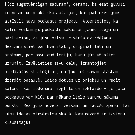
līdz augstvērtīgam saturam”, cerams, ‍ka esat guvuši
iedvesmu​ un praktiskas atziņas, kas palīdzēs jums
attīstīt savu podkasta projektu. ‍Atcerieties, ka
katrs ‌veiksmīgs podkasts⁢ sākas ar jaunu ideju un
pārliecību, ka jūsu ​balss ir vērta dzirdēšanai.‍
Neaizmirstiet par ⁤kvalitāti, oriģinalitāti un,
protams, par ‌savu ⁣auditoriju, kuru jūs vēlaties
uzrunāt. Izvēlieties ​savu ceļu, izmantojiet
⁣piedāvātās ⁤stratēģijas, ​un ļaujiet⁢ savam‌ stāstam
dzirdēt pasaulē. ‍Laiks doties uz priekšu⁢ un radīt
saturu, kas iedvesmo, izglīto un ​izklaidē⁤ – ‌jo jūsu
podkasts var kļūt par nākamo lielo sarunu sākuma​
punktu. Mēs jums novēlam‌ veiksmi un radošu sparu, lai⁣
jūsu idejas pārvērstos skalā, kas ⁤rezonē⁢ ar ‍ikvienu
klausītāju!