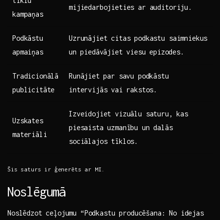
tīklu
mijiedarbojieties ar ​auditoriju.
kampaņas
Podkāstu
Uzrunājiet citas ‍podkastu‌ saimniekus
apmaiņas
un ⁤piedāvājiet ⁣viesu⁣ epizodes.
Tradicionālā
Runājiet⁤ par savu podkāstu​
publicitāte
intervijās vai ⁣rakstos.
Izveidojiet vizuālu saturu,⁣ kas
Uzskates
piesaista uzmanību un dalās
materiāli
sociālajos tīklos.
Šis saturs ir ģenerēts ar MI.
Noslēgumā
Noslēdzot ceļojumu‌ “Podkastu ‌producēšana: No idejas