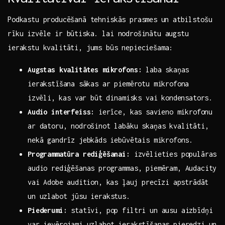
Podkastu producēšanā​ tehniskās prasmes ⁤un⁤ atbilstošu
rīku‌ izvēle ‌ir būtiska. lai nodrošinātu augstu
ierakstu kvalitāti, jums būs ​nepieciešama:
Augstas ​kvalitātes mikrofons:
laba⁤ skaņas
ierakstīšana⁤ sākas ar piemērotu mikrofona
⁢izvēli, ⁣kas var būt dinamisks​ vai kondensators.
Audio interfeiss:
⁣ierīce, kas ⁢savieno mikrofonu
ar‍ datoru, nodrošinot ‍labāku skaņas kvalitāti,⁢
nekā gandrīz jebkāds ⁤iebūvētais mikrofons.
Programmatūra rediģēšanai:
izvēlieties ‌populāras
audio rediģēšanas ‌programmas, piemēram, Audacity
vai⁣ Adobe audition, ‌kas⁢ ļauj precīzi apstrādāt
un uzlabot​ jūsu ierakstus.
Piederumi:
statīvi, pop filtri‌ un​ ausu aizbīdņi
var ievērojami uzlabot ierakstīšanas pieredzi un