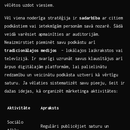
vēlētos uzdot viesiem.
Vēl⁢ viena noderīga​ stratēģija⁢ ir
sadarbība
​ar ‌citiem
podkāstiem vai ietekmīgām personām savā nozarē. Šādā
veidā varēsiet apmainīties ar auditorijām.⁣
Neaizmirstiet pieminēt⁢ savu podkāstu arī
tradicionālajos medijos
⁢ – lokālajos laikrakstos vai‍
televīzijā. Ir‌ svarīgi uzrunāt savus klausītājus arī ​
ārpus digitālajām platformām, ‍lai ⁣palielinātu
redzamību ​un veicinātu podkāsta uztveri kā vērtīgu
saturu. Ja⁤ vēlaties sistematizēt savu ⁢pieeju, šeit ir
‌dažas idejas, kā ‌organizēt mārketinga⁤ aktivitātes:
Aktivitāte
Apraksts
Sociālo
Regulāri publicējiet saturu un