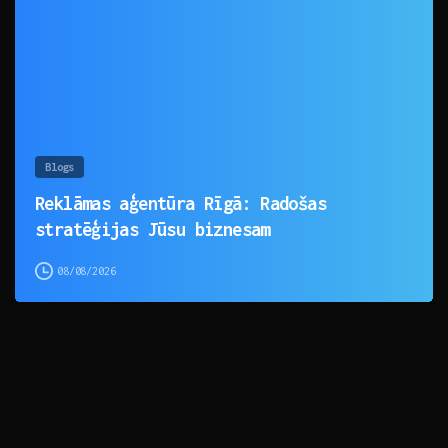
Blogs
Reklāmas aģentūra Rīgā: Radošas
stratēģijas Jūsu biznesam
08/08/2026