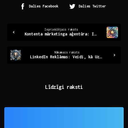
Dalies Facebook
Dalies Twitter
Continue
Iepriekšējais raksts
Kontenta mārketinga aģentūra: Inovācijas un panākumi digitālajā pasaulē
Reading
Nākamais raksts
LinkedIn Reklāmas: Veidi, kā Uzlabot Jūsu Profesionālo Redzamību
Līdzīgi raksti
0