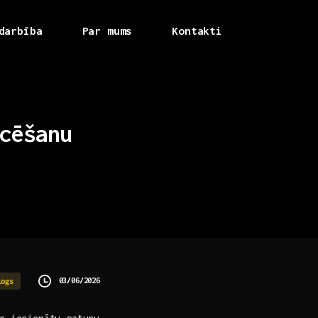
darbība
Par mums
Kontakti
cēšanu
03/06/2026
logs