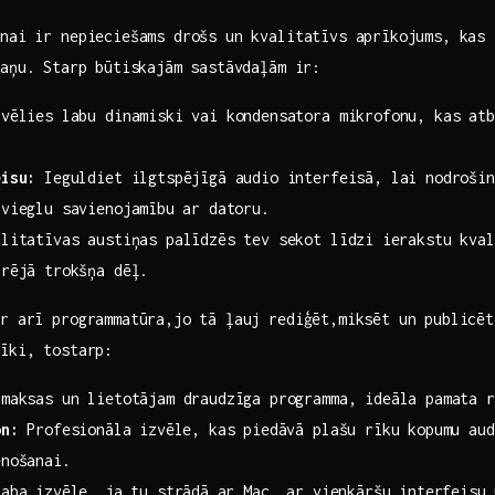
anai ir nepieciešams drošs un ‌kvalitatīvs aprīkojums, kas
aņu.⁤ Starp būtiskajām ‍sastāvdaļām ir:
zvēlies labu dinamiski vai‌ kondensatora mikrofonu, kas at
eisu:
Ieguldiet ​ilgtspējīgā audio interfeisā, lai nodrošin
vieglu savienojamību⁢ ar datoru.
itatīvas austiņas palīdzēs​ tev sekot līdzi⁤ ierakstu‍ kval
ārējā trokšņa dēļ.
r arī​ programmatūra,jo tā ļauj rediģēt,miksēt un publicēt
rīki, tostarp:
maksas un lietotājam draudzīga programma, ideāla pamata r
on:
Profesionāla⁤ izvēle, kas piedāvā plašu rīku kopumu aud
enošanai.
aba ‍izvēle, ja⁣ tu strādā⁢ ar Mac, ar vienkāršu interfeisu