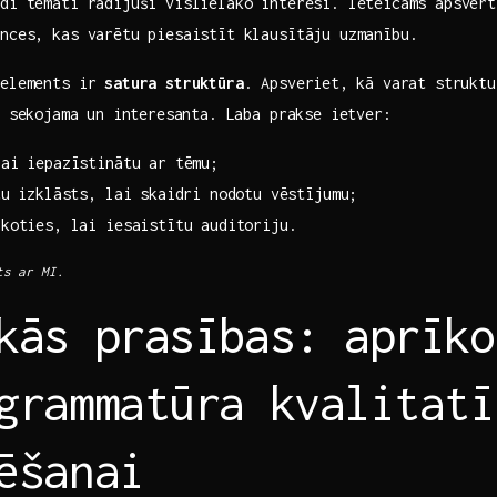
ādi temati radījuši vislielāko interesi. Ieteicams ​apsvērt
ences, kas varētu ‍piesaistīt klausītāju uzmanību.
 ‌elements ir
satura struktūra
. Apsveriet, ⁢kā varat strukt
i ‌sekojama ⁤un interesanta. Laba prakse ietver:
ai iepazīstinātu ar‌ tēmu;
tu izklāsts, lai skaidri nodotu vēstījumu;
īkoties, lai iesaistītu auditoriju.
ts ar MI.
kās‌ prasības: aprīk
ogrammatūra kvalitatī
ēšanai