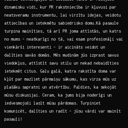
dinamisku vidi, kur ⁤PR rakstniecība ir kļuvusi⁤ par
neatsveramu instrumentu, lai ⁣virzītu idejas, veidotu
attiecības un ietekmētu sabiedrisko domu.​ Kā pasaule
turpina ⁢mainīties, tā arī PR joma ‍attīstās, un katrs
⁤no mums – ⁢neatkarīgi‌ no tā, vai esam profesionāļi vai‍
vienkārši⁤ interesenti – ir aicināts veidot un
dalīties ‌savās domās. Mēs mudinām jūs izprast savus
viedokļus, attīstīt savu⁤ stilu un nekad nebaidīties
⁤ietekmēt citus. Galu galā, katra rakstīta doma⁣ var
kļūt⁣ par mazliet pārmaiņu sākumu, kas virza mūs ​uz
plašāku ⁣sapratni un ⁤atvērtību.‌ Paldies, ⁢ka sekojāt‌
mūsu diskusijai. Ceram, ka jums bija noderīgi un
iedvesmojoši lasīt mūsu ⁢pārdomas.‌ Turpiniet
komunicēt, dalīties un radīt – jūsu‍ vārdi var mainīt
pasauli!