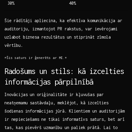
30%
40%
Šie rādītāji ‌apliecina, ka⁢ efektīva komunikācija ar
auditoriju, izmantojot PR rakstus,‌ var ievērojami⁢
uzlabot biznesa rezultātus un stiprināt​ zīmola
vērtību.
*Šis saturs ir ģenerēts ‌ar⁣ MI.*
Radošums un stils:⁢ kā izcelties
informācijas⁢ pārpilnībā
Inovācijas un oriģinalitāte ​ir kļuvušas par
neatņemamu sastāvdaļu, ​meklējot, kā izcelties
⁢šodienas informācijas jūrā. Klientiem un auditorijām
ir nepieciešams‌ ne ⁤tikai⁢ informatīvs‌ saturs, bet arī
tas,​ kas pievērš uzmanību un paliek prātā.​ Lai to