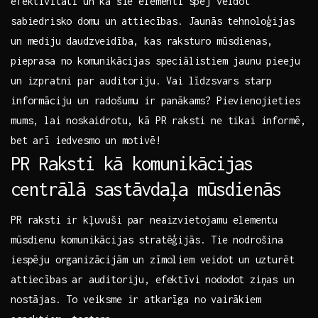
‍efektivitāti un ⁢kā‍ šie elementi ⁤spēj veidot
sabiedrisko ⁣domu⁤ un attiecības. Jaunās tehnoloģijas
un mediju​ daudzveidība,‍ kas raksturo mūsdienas,
pieprasa no⁣ komunikācijas​ speciālistiem ⁤jaunu pieeju
un izpratni‌ par auditoriju. ⁣Vai⁢ līdzsvars starp⁢
informāciju ​un radošumu⁣ ir panākams? Pievienojieties
mums, lai⁤ noskaidrotu, kā PR raksti ne tikai informē,⁣
bet arī iedvesmo un ⁣motivē!
PR Raksti kā komunikācijas
centrālā sastāvdaļa mūsdienās
PR raksti ir kļuvuši‌ par neaizvietojamu⁣ elementu
mūsdienu ‍komunikācijas stratēģijās. ⁢Tie nodrošina
iespēju‌ organizācijām un zīmoliem veidot⁤ un ⁢uzturēt
‍attiecības ar auditoriju, efektīvi nododot⁢ ziņas un⁣
nostājas. ‌To veiksme ir atkarīga no⁤ vairākiem