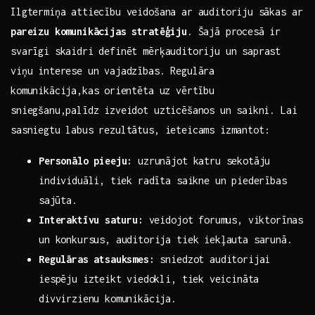
Ilgtermiņa attiecību veidošana ar ‌auditoriju ⁤sākas ar
pareizu komunikācijas stratēģiju
. Šajā procesā ir
svarīgi‌ skaidri definēt mērķauditoriju un saprast
viņu interese ‌un vajadzības.‍ Regulāra
komunikācija,kas ⁤orientēta ​uz vērtību
sniegšanu,palīdz izveidot uzticēšanos un ⁤saikni. Lai
sasniegtu labus ‍rezultātus, ​ieteicams izmantot:
Personālo pieeju:
uzrunājot katru sekotāju
individuāli, ⁣tiek‌ radīta saikne un piederības
⁢sajūta.
Interaktīvu ⁣saturu:
veidojot forumus, viktorīnas
un konkursus, auditorija tiek iekļauta sarunā.
Regulāras atsauksmes:
sniedzot auditorijai
iespēju izteikt ⁢viedokli, tiek ⁤veicināta
divvirzienu komunikācija.