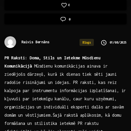
0
0
Raivis Bernāns
01/08/2025
Blogs
PR⁢ Raksti: Doma, Stils​ un Ietekme‌ Mūsdienu
Komunikācijā
Mūsdienu komunikācijas ainava ‌ir
ziedējošs ‌dārzeņš, ‍kurā ⁤ik dienas tiek ‌sēti jauni
radošie risinājumi un idejas. ⁣PR raksti, kas reiz
⁢kalpoja par⁣ instrumentu informācijas izplatīšanai, ir
kļuvuši par ietekmīgu​ kanālu, caur ‌kuru ⁢uzņēmumi,
organizācijas un individuāli eksperti dalās ar savām
domām un vēstījumiem.Šajā rakstā aplūkosim, kā domu
formāšana un stilistika ietekmē PR rakstu