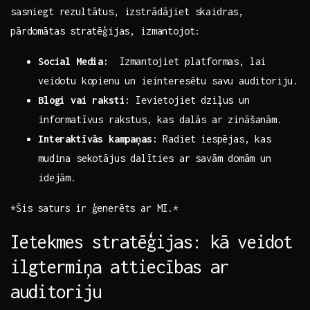
sasniegt rezultātus, izstrādājiet skaidras,
pārdomātas ⁣stratēģijas, izmantojot:
Social Media:
‍ Izmantojiet platformas,​ lai⁤
veidotu kopienu un ieinteresētu savu⁢ auditoriju.
Blogi vai raksti:
Ievietojiet dziļus un​
informatīvus rakstus, kas​ dalās ​ar zināšanām.
Interaktīvās kampaņas:
Radiet⁣ iespējas, kas
mudina sekotājus ⁢dalīties ar savām⁤ domām un
idejām.
*Šis saturs ‍ir ģenerēts ar MI.*
Ietekmes stratēģijas: kā veidot‌
ilgtermiņa attiecības ar
auditoriju