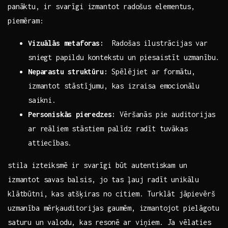
panāktu, ⁤ir svarīgi izmantot ⁢radošus⁢ elementus,
‍piemēram:
Vizuālās‍ metaforas:
‍ Radošas ‍ilustrācijas var
sniegt papildu kontekstu‍ un piesaistīt uzmanību.
Neparastu⁢ struktūru:
Spēlējiet ar formātu,⁣
izmantot stāstījumu, kas izraisa emocionālu
saikni.
Personiskās ⁤pieredzes:
Vēršanās pie auditorijas
ar reāliem stāstiem​ palīdz radīt tuvākas⁤
attiecības.
stila izteiksmē ir svarīgi būt⁢ autentiskam un ​
izmantot savas balsis, jo tas ļauj radīt ⁢unikālu
klātbūtni, kas atšķiras no ⁢citiem.‌ Turklāt jāpievērš
uzmanība mērķauditorijas gaumēm, ⁤izmantojot pielāgotu
saturu ​un valodu,‍ kas​ resonē ar‍ viņiem. Ja vēlaties