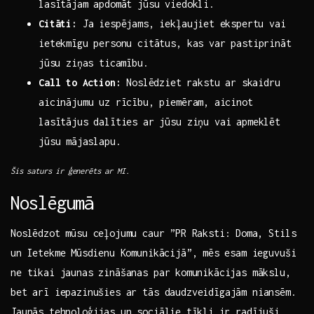
lasītājam apdomāt jūsu viedokli.
Citāti:
Ja iespējams, iekļaujiet⁣ ekspertu vai
ietekmīgu personu citātus, kas var ‍pastiprināt
⁢jūsu ziņas‌ ticamību.
Call to ⁣Action:
Noslēdziet ⁢rakstu ar skaidru
aicinājumu uz rīcību, piemēram,⁢ aicinot
lasītājus dalīties ar jūsu ziņu vai apmeklēt⁢
jūsu⁣ mājaslapu.
Šis saturs ir ģenerēts ar ‍MI.
Noslēgumā
Noslēdzot mūsu ceļojumu ​caur ⁢”PR Raksti:⁤ Doma, ‌Stils
un Ietekme ⁣Mūsdienu Komunikācijā”, ⁤mēs ‌esam ieguvuši
ne​ tikai jaunas zināšanas par ⁣komunikācijas mākslu,
bet arī iepazinušies‍ ar tās daudzveidīgajām‌ niansēm.
Jaunās tehnoloģijas un sociālie ⁤tīkli ⁤ir radījuši⁣