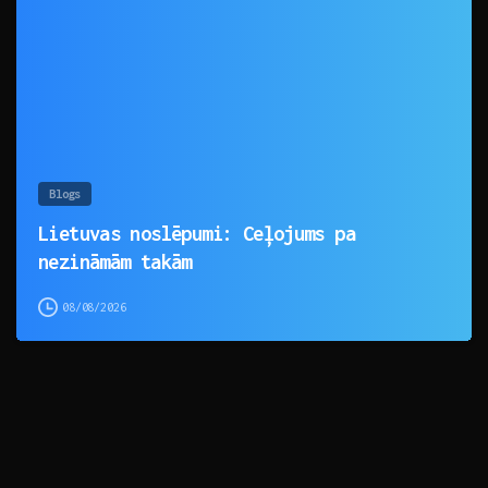
Blogs
Lietuvas noslēpumi: Ceļojums pa
nezināmām takām
08/08/2026