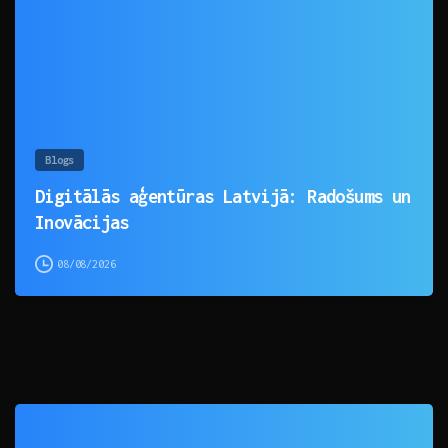
Blogs
Digitālās aģentūras Latvijā: Radošums un
Inovācijas
08/08/2026
0