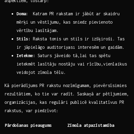
aspektiem, tostarp:​
Doma:
⁣ Katram ‍PR rakstam ir jābūt ar skaidru
mērķi un ⁣vēstījumu, kas‌ sniedz pievienoto
vērtību lasītājam.
Stils:
Raksta tonis un stils ir ⁢izšķiroši. Tas
ir jāpielāgo auditoriyası interesēm un gaidām.
Ietekme:
Saturs jāveido tā,lai tas spētu
ietekmēt lasītāju nostāju vai rīcību,vienlaikus
veidojot zīmola tēlu.
Kā pierādījums⁣ PR rakstu ⁢nozīmīgumam, pievērsīsimies
rezultātiem, ko tie var radīt. Saskaņā ar pētījumiem,
organizācijas, kas regulāri‌ publicē kvalitatīvus PR
rakstus, var ‍piedzīvot:
Pārdošanas pieaugums
Zīmola atpazīstamība