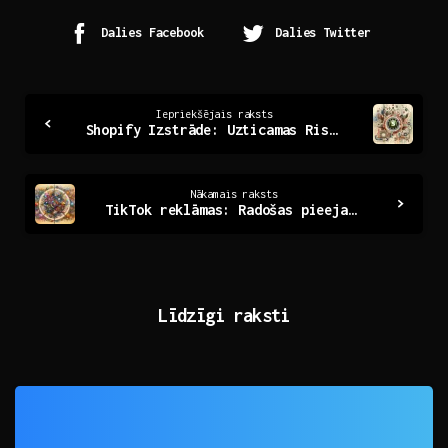
Dalies Facebook
Dalies Twitter
Continue
Iepriekšējais raksts
Shopify Izstrāde: Uzticamas Risinājumi Taviem Veikalam
Reading
Nākamais raksts
TikTok reklāmas: Radošas pieejas digitālā mārketingā
Līdzīgi raksti
0