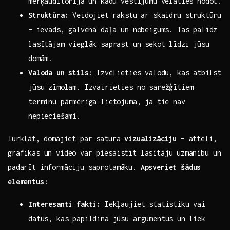
mērķauditorija ⁢un kādu vēstījumu ​vēlaties nodot.
Struktūra:
Veidojiet ⁤rakstu ar skaidru struktūru⁤
–⁤ ievads, galvenā daļa un nobeigums. Tas palīdz
lasītājam vieglāk​ saprast ⁣un sekot ⁣līdzi jūsu
domām.
Valoda un⁣ stils:
Izvēlieties valodu, kas⁤ atbilst
jūsu zīmolam. Izvairieties no sarežģītiem
terminu pārmērīga lietojuma,⁣ ja tie nav⁣
nepieciešami.
Turklāt,⁣ domājiet par satura
vizualizāciju
– attēli,
grafikas​ un video var piesaistīt lasītāju ⁢uzmanību un
padarīt informāciju saprotamāku.
Apsveriet ​šādus
elementus:
Interesanti fakti:
Iekļaujiet statistiku vai
datus, kas papildina ‌jūsu argumentus un⁢ liek⁢