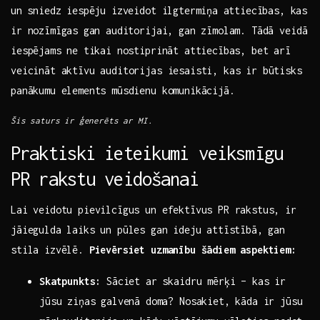
un⁢ sniedz iespēju izveidot​ ilgtermiņa⁣ attiecības, ⁣kas
ir nozīmīgas ⁣gan auditorijai, gan zīmolam. Tādā veidā
iespējams ne ⁢tikai nostiprināt attiecības, bet ⁢arī
veicināt aktīvu auditorijas iesaisti, kas ir būtisks
‌panākumu elements ‍mūsdienu​ komunikācijā.
Šis saturs ir ‍ģenerēts ar MI.
Praktiski ieteikumi ‍veiksmīgu
PR rakstu veidošanai
Lai veidotu pievilcīgus un efektīvus PR rakstus, ir
jāiegulda laiks ‌un‍ pūles gan ⁢ideju attīstībā, gan​
stila izvēlē.
Pievērsiet uzmanību šādiem aspektiem:
Skatpunkts:
​Sāciet ar‌ skaidru mērķi – kas ir
jūsu ziņas‌ galvenā doma? Nosakiet, kāda ir jūsu