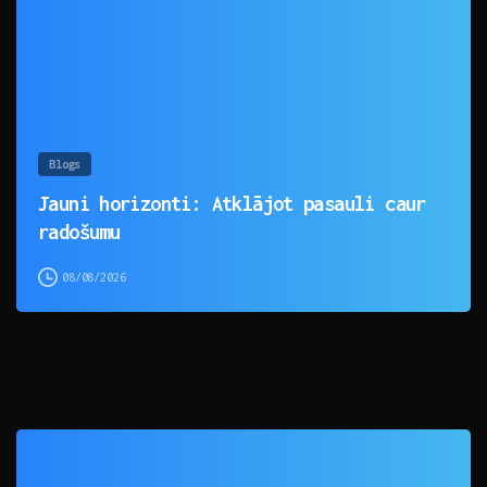
Blogs
Jauni horizonti: Atklājot pasauli caur
radošumu
08/08/2026
0