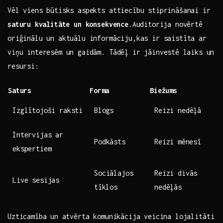
Vēl viens būtisks aspekts attiecību‌ stiprināšanai ir
saturu ⁤kvalitāte un konsekvence
.Auditorija novērtē⁣
oriģinālu un aktuālu informāciju,kas ir saistīta ‍ar
viņu interesēm un gaidām. Tādēļ ir ‍jāinvestē⁢ laiks⁢ un
resursi:
Saturs
Forma
Biežums
Izglītojoši ‌raksti
Blogs
Reizi‍ nedēļā
Intervijas ar
Podkāsts
Reizi ⁢mēnesī
ekspertiem
Sociālajos
Reizi ​divās
Live sesijas
⁢tīklos
nedēļās
Uzticamība‌ un ⁢atvērta komunikācija‍ veicina ‍lojalitāti⁤