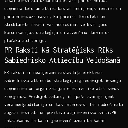
tikai piesaista uzmanību,bet arī palīdz ​veidot
uzņēmuma tēlu un attiecības ar⁣ medijiem,klientiem un⁤
partneriem.uzzināsim, kā ⁢pareizi formulēti un
strukturēti raksti var ⁤nodrošināt veiksmi jūsu
komunikācijas stratēģijā un ‍atvēršanu durvīm uz
plašāku auditoriju.
PR⁣ Raksti kā Stratēģisks Rīks
Sabiedrisko⁣ Attiecību ⁣Veidošanā
PR raksti ir neatņemama sastāvdaļa efektīvai
sabiedrisko⁢ attiecību stratēģijai,piedāvājot ‌iespēju
uzņēmumiem‌ un‍ organizācijām efektīvi izplatīt savus
ziņojumus. Veidojot saturu, ir īpaši svarīgi ņemt
vērā⁢ mērķauditoriju un tās intereses, ⁣lai nodrošinātu
augstu iesaisti un⁣ pozitīvu atgriezenisko saiti.PR
rakstošanas laikā ⁣ir jāpievērš⁤ uzmanība‍ šādām