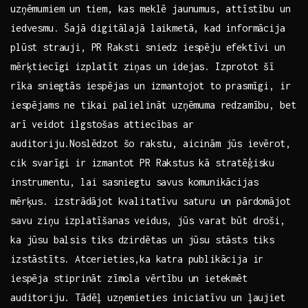
uzņēmumiem ⁣un tiem, kas meklē jaunumus,⁤ attīstību un
iedvesmu. ⁤Šajā digitālajā laikmetā, kad informācija⁣
plūst​ strauji, PR Raksti ‌sniedz iespēju efektīvi un⁤
mērķtiecīgi izplatīt ziņas un idejas. Izprotot‌ šī
rīka ⁣sniegtās iespējas un⁢ izmantojot ​to prasmīgi, ir
⁤iespējams ne tikai palielināt uzņēmuma redzamību, bet
arī veidot ilgstošas attiecības ar
auditoriju.Noslēdzot šo ​rakstu, aicinām‍ jūs ievērot,
cik​ svarīgi ir izmantot PR Rakstus kā stratēģisku
instrumentu, lai⁣ sasniegtu savus komunikācijas
mērķus. ⁤izstrādājot kvalitatīvu saturu un pārdomājot
savu ziņu izplatīšanas veidus, jūs ‍varat būt ‌droši,
ka ‌jūsu balsis ⁤tiks dzirdētas un jūsu stāsts tiks
izstāstīts.⁤ Atcerieties,ka katra publikācija ir
iespēja ⁢stiprināt zīmola vērtību un ietekmēt
auditoriju. Tādēļ uzņemieties ‌iniciatīvu un ⁤ļaujiet