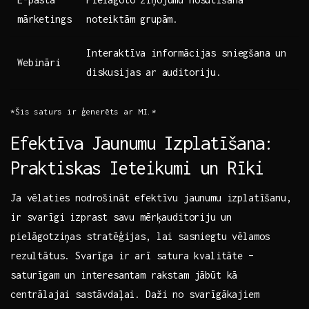
mārketings
noteiktām⁤ grupām.
Interaktīva informācijas sniegšana un
Webināri
diskusijas ar⁣ auditoriju.
*Šis saturs ir ģenerēts ar MI.*
Efektīva​ Jaunumu Izplatīšana:
Praktiskas ⁣Ieteikumi un Rīki
Ja vēlaties nodrošināt efektīvu jaunumu izplatīšanu,
ir svarīgi izprast⁤ savu​ mērķauditoriju⁣ un
pielāgotziņas stratēģijas, lai sasniegtu vēlamos
rezultātus. Svarīga ir⁤ arī satura kvalitāte –
saturīgam un interesantam rakstam jābūt kā
centrālajai sastāvdaļai.​ Daži no svarīgākajiem⁢