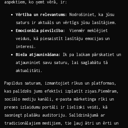
aspektiem, ‍ko ņemt vērā, ir:
Vērtība un relevantums:
Nodrošiniet, ka jūsu
saturs ir aktuāls un vērtīgs jūsu lasītājiem.
Emocionāla pievilcība:
​ Vienmēr meklējiet
veidus, kā ⁤piesaistīt‍ lasītāju emocijas un
interesi.
Bieža atjaunināšana:
Ik pa laikam pārskatiet‍ un
atjauniniet‍ savu saturu, lai​ saglabātu tā
aktualitāti.
Papildus saturam,​ izmantojiet ⁣rīkus un platformas,
kas palīdzēs jums efektīvi izplatīt ziņas.Piemēram,
sociālo mediju kanāli, e-pasta ⁢mārketinga rīki un
preses izlaidumu portāli ⁢ir‌ lieliski veidi, kā
sasniegt ⁣plašāku auditoriju. Salīdzinājumā ar
tradicionālajiem medijiem, tie ļauj ātri un ērti un