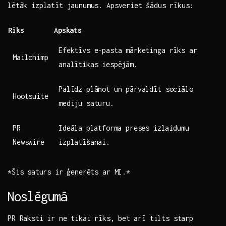
lētāk izplatīt jaunumus. Apsveriet‌ šādus rīkus:
Rīks
Apskats
Efektīvs e-pasta mārketinga rīks ar
Mailchimp
analītikas iespējām.
Palīdz ‍plānot un‌ pārvaldīt sociālo⁣
Hootsuite
mediju saturu.
PR
Ideāla⁤ platforma preses ⁤izlaidumu
Newswire
izplatīšanai.
*Šis ⁣saturs ir ģenerēts ar MI.*
Noslēgumā
PR Raksti ir ne⁣ tikai rīks, ⁤bet ⁣arī tilts starp