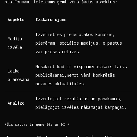
platformām. Ieteicams ņemt vērā šādus aspektus:
Aspekts
Izskaidrojums
Izvēlieties piemērotākos kanālus,‍
Mediju
piemēram, ‍sociālos medijus, e-pastus⁤
izvēle
vai‍ preses relīzes.
Nosakiet,kad ir vispiemērotākais laiks​
Laika
publicēšanai,ņemot ​vērā konkrētās ​
plānošana
nozares aktualitātes.
Izvērtējiet rezultātus un‍ panākumus,
Analīze
pielāgojot izvēles nākamajai kampaņai.
*Šis‌ saturs ‍ir ģenerēts⁣ ar MI.*