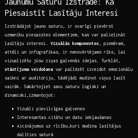
Jaunumu ‌Saturu ⁣Izstrāde: Kā
Piesaistīt Lasītāju ​Interesi
Izstrādājot jauno saturu, ir​ svarīgi pievērst
⁣uzmanību‍ piesaistes elementiem, kas var palielināt
⁢lasītāju‍ interesi.
Vizuālās komponentes
, piemēram,
attēli un ‍infografikas, ir nenovērtējams rīks, lai ​
vizualizētu jūsu ziņas galvenās idejas. Turklāt,
stāstījuma veidošana
var⁢ palīdzēt izveidot emocionālu⁤
saikni ‌ar auditoriju, tādējādi‍ mudinot‌ viņus‌ lasīt
vairāk. Sakārtojiet savu saturu logiski un
dinamiski,izmantojot:
Vizuāli pievilcīgas galvenes
Interesantas citātu un datu iekļaušanas
Aicinājumus ​uz rīcību,kuri mudina lasītājus
dalīties saturā