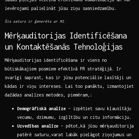
ievērojami palielināt⁤ jūsu ziņu sasniedzamību.
Šis saturs ir ģenerēts ar MI.
Mērķauditorijas ⁣Identificēšana
un ‌Kontaktēšanās ⁤Tehnoloģijas
Mērķauditorijas identificēšana ir viens no
⁢būtiskākajiem‌ posmiem efektīvā ​PR stratēģijā.​ Ir
svarīgi ⁢saprast, kas ‌ir jūsu potenciālie lasītāji un
kādas ir viņu intereses. Lai too panāktu, izmantojiet
dažādas analīzes metodes, piemēram,:
Demogrāfiskā​ analīze
– ⁢izpētiet ‌savu klausītāju
vecumu,​ dzimumu, izglītību un citu informāciju.
Uzvedības‍ analīze
– pētot,kā jūsu mērķauditorija
patērē saturu,varat labāk pielāgot ziņojumus un