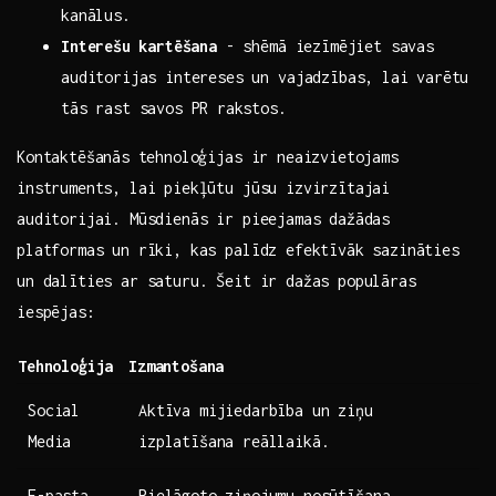
kanālus.
Interešu ⁣kartēšana
-​ shēmā​ iezīmējiet ‍savas
auditorijas intereses un‌ vajadzības,⁣ lai varētu
tās rast savos PR ⁤rakstos.
Kontaktēšanās ⁣tehnoloģijas ir neaizvietojams
instruments, lai piekļūtu jūsu‌ izvirzītajai⁢
auditorijai. Mūsdienās ir pieejamas dažādas
platformas un‌ rīki, kas palīdz efektīvāk sazināties
un dalīties ar saturu. Šeit‌ ir dažas populāras
iespējas:
Tehnoloģija
Izmantošana
Social
Aktīva mijiedarbība un ziņu
Media
izplatīšana reāllaikā.
E-pasta
Pielāgoto​ ziņojumu nosūtīšana