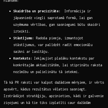
niansēm:
Skaidrība un precizitāte:
‌ Informācija ir
jāpasniedz viegli ⁣saprotamā formā, lai gan
uzņēmuma vērtības, gan sasniegumi būtu skaidri
izteikti.
Stāstījums:
Radoša pieeja, izmantojot
stāstījumus, var palīdzēt⁢ radīt emocionālu
saikni ar ​lasītāju.
Konteksts:
Iekļaujiet plašāku ​kontekstu‌ par
konkrētajām ​aktualitātēm, lai stiprinātu ‌raksta
nozīmību un ‍palielinātu tā‍ ietekmi.
Tā kā PR raksti var kalpot dažādiem mērķiem,⁣ ir‍ vērts⁤
apsvērt, kādus ​rezultātus vēlaties sasniegt.
⁢Izstrādājot stratēģiju, apzinieties, kādi ⁤ir galvenie
ziņojumi un ⁣kā⁤ tie tiks​ izplatīti caur‍ dažādām