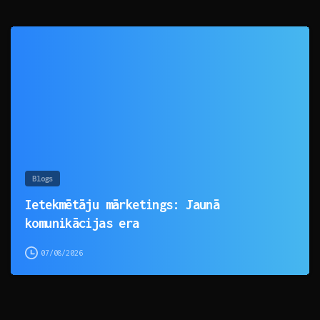
0
Blogs
Ietekmētāju mārketings: Jaunā
komunikācijas era
07/08/2026