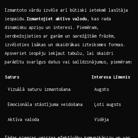
Izmantoto vārdu izvēle arī būtiski ietekmē lasītāja
iespaidu.
Izmantojiet aktīvo valodu
, kas rada
dinamisku apziņu​ un interesi. Piemēram,
ierobežojieties ar ​garām un sarežģītām frāzēm,
izvēloties īsākas⁣ un skaidrākas izteiksmes formas.
Apsveriet iespēju iekļaut tabulu, lai ⁣skaidri
parādītu⁢ svarīgus datus vai salīdzinājumus, piemēram:
Saturs
Interesa Līmenis
Vizuālā ​saturu izmantošana
Augsts
Emocionāla stāstījuma veidošana
Ļoti augsts
Aktīva valoda
Vidēja
Šādas‌ pieejas veicina efektīvāku komunikāciju un ​var