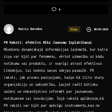
0
Raivis Bernāns
08/05/2026
Blogs
PR ⁢Raksti: efektīvs Rīks Jaunumu Izplatīšanai
Mūsdienu dinamiskajā informācijas laikmetā, ⁤kur katra
ziņa var kļūt par​ fenomenu, vēršot uzmanību‍ uz kādu
notikumu vai ⁣produktu, ir svarīgi atrast efektīvus
līdzekļus,​ lai ​nodotu savas idejas pasaulē. PR
raksti, jeb preses paziņojumi, kalpo kā tilts starp
organizāciju⁤ un sabiedrību, ļaujot radīt būtisku
saikni un nekavējoties informēt par jaunumiem,
notikumiem vai inovācijām. Šajā rakstā aplūkosim,kā
PR raksti var kļūt par spēcīgu instrumentu,kas ne