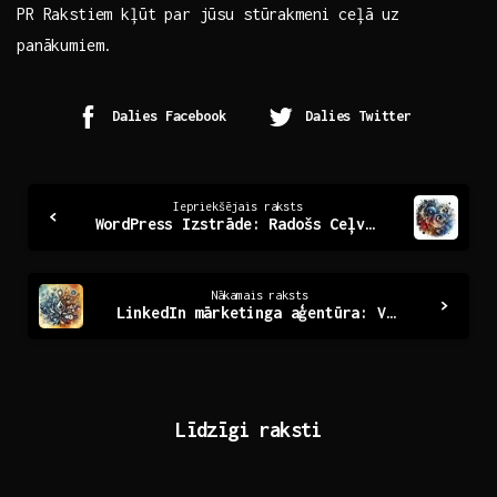
PR Rakstiem kļūt par jūsu stūrakmeni ceļā uz
panākumiem.
Dalies Facebook
Dalies Twitter
Continue
Iepriekšējais raksts
WordPress Izstrāde: Radošs Ceļvedis Digitālajai Pasaulei
Reading
Nākamais raksts
LinkedIn mārketinga aģentūra: Viss, kas jādara panākumiem
Līdzīgi raksti