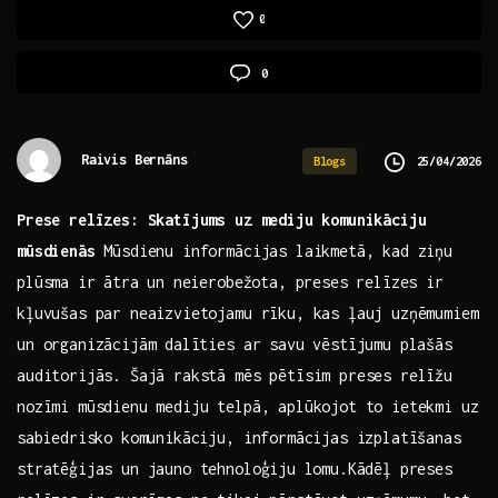
0
0
Raivis Bernāns
25/04/2026
Blogs
Prese ​relīzes: Skatījums uz mediju komunikāciju
mūsdienās
Mūsdienu informācijas laikmetā, kad ziņu
plūsma ⁤ir ātra⁣ un neierobežota, preses relīzes ⁣ir
kļuvušas​ par neaizvietojamu ‌rīku, ‌kas ļauj uzņēmumiem
un organizācijām⁢ dalīties ar savu vēstījumu plašās
auditorijās. Šajā rakstā mēs pētīsim preses relīžu
nozīmi mūsdienu mediju ​telpā, aplūkojot to​ ietekmi uz
⁤sabiedrisko komunikāciju, informācijas izplatīšanas‌
stratēģijas un jauno tehnoloģiju⁤ lomu.Kādēļ preses⁢