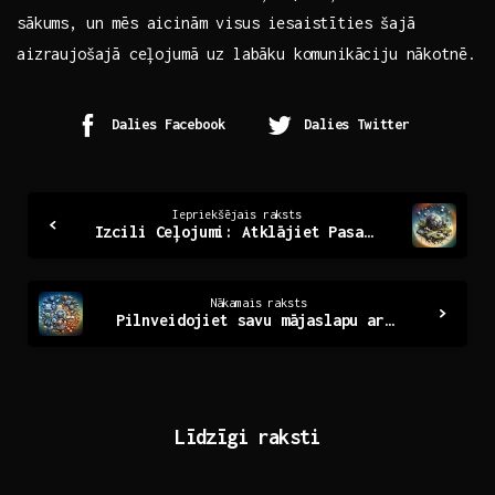
sākums, un​ mēs aicinām visus iesaistīties šajā
aizraujošajā⁣ ceļojumā uz labāku komunikāciju nākotnē.
Dalies Facebook
Dalies Twitter
Continue
Iepriekšējais raksts
Izcili Ceļojumi: Atklājiet Pasakainās Latvijas Vieta
Reading
Nākamais raksts
Pilnveidojiet savu mājaslapu ar efektīvu SEO auditēšanu
Līdzīgi raksti