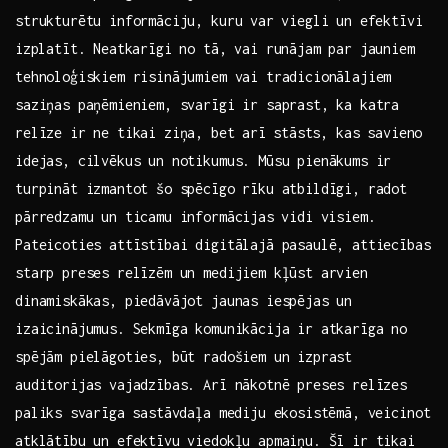
strukturētu informāciju, kuru var⁢ viegli un​ efektīvi
⁣izplatīt. Neatkarīgi no tā, ‌vai runājam​ par jauniem
tehnoloģiskiem risinājumiem vai tradicionālajiem
saziņas paņēmieniem, svarīgi ir saprast, ka katra
relīze ir ne ‍tikai ziņa, ⁢bet⁢ arī ⁣stāsts, kas savieno
idejas, ‍cilvēkus un ​notikumus. Mūsu‌ pienākums ir⁣
turpināt izmantot šo spēcīgo rīku atbildīgi, ‍radot‍
pārredzamu un ticamu informācijas⁣ vidi visiem.
Pateicoties attīstībai digitālajā pasaulē, attiecības
starp preses relīzēm un medijiem kļūst arvien
dinamiskākas, piedāvājot jaunas iespējas⁢ un
izaicinājumus. Sekmīga komunikācija ir atkarīga​ no
spējām pielāgoties, būt‌ radošiem un izprast‌
auditorijas vajadzības. Arī ‍nākotnē preses​ relīzes​
paliks ⁣svarīga sastāvdaļa mediju ekosistēmā, veicinot
atklātību‌ un efektīvu viedokļu ​apmaiņu. Šī ir tikai