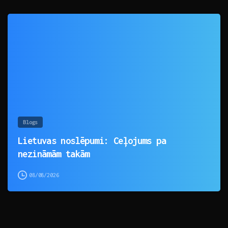
0
Blogs
Lietuvas noslēpumi: Ceļojums pa
nezināmām takām
08/08/2026