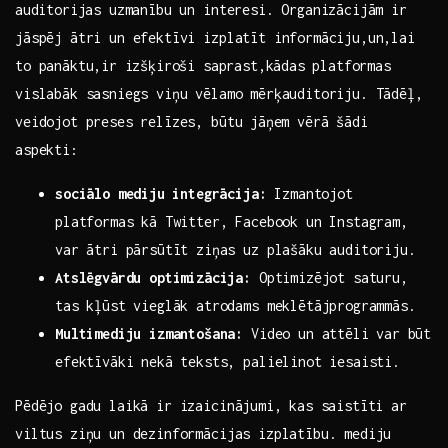
⁢auditorijas​ uzmanību un interesi. Organizācijām ‌ir
jāspēj ātri un efektīvi izplatīt informāciju,un,lai
to panāktu,ir⁢ izšķiroši ⁣saprast,kādas ⁣platformas
vislabāk sasniegs viņu vēlamo mērķauditoriju. Tādēļ,
veidojot preses relīzes, būtu⁢ jāņem vērā šādi
aspekti:
sociālo ‌mediju ⁤integrācija:
Izmantojot
platformas kā Twitter, Facebook un Instagram,
var ātri pārsūtīt ziņas uz plašāku auditoriju.
Atslēgvārdu optimizācija:
Optimizējot saturu,
tas kļūst vieglāk atrodams meklētājprogrammās.
Multimediju izmantošana:
Video un attēli ⁣var būt
efektīvāki‍ nekā teksts, palielinot iesaisti.
Pēdējo gadu laikā ir izaicinājumi,⁢ kas saistīti ar
viltus ziņu un dezinformācijas izplatību. mediju