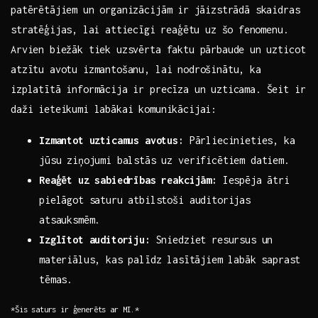
patērētājiem un organizācijām ir⁣ jāizstrādā skaidras
stratēģijas, ⁣lai attiecīgi ⁣reaģētu uz šo⁢ fenomenu.
Arvien​ biežāk tiek uzsvērta faktu pārbaude un ⁢uzticot
atzītu avotu ‌izmantošanu, lai nodrošinātu, ka
izplatītā ‍informācija ir ‌precīza un uzticama. Šeit ir
daži ieteikumi labākai ​komunikācijai:
Izmantot uzticamus avotus:
Pārliecinieties, ka
jūsu ziņojumi balstās uz verificētiem datiem.
Reaģēt uz sabiedrības‌ reakcijām:
Iespēja ātri
pielāgot saturu atbilstoši auditorijas
‌atsauksmēm.
Izglītot auditoriju:
​Sniedziet resursus un
materiālus, kas palīdz ⁣lasītājiem labāk saprast
tēmas.
*Šis saturs ir ģenerēts⁢ ar MI.*