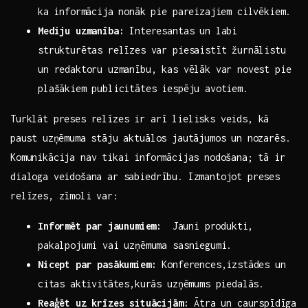
⁢ka informācija nonāk pie pareizajiem ​cilvēkiem.
Mediju uzmanība:
Interesantas un labi⁣
strukturētas relīzes ‌var piesaistīt žurnālistu
un redaktoru uzmanību, kas vēlāk var novest pie
plašākiem‍ publicitātes iespēju avotiem.
Turklāt preses relīzes ir arī lielisks veids, kā
⁢paust uzņēmuma stāju aktuālos jautājumos un nozarēs.‍
Komunikācija nav tikai⁢ informācijas nodošana; tā ir
dialoga veidošana ar sabiedrību. Izmantojot preses ​
relīzes, zīmoli var:
Informēt⁢ par jaunumiem:
⁢ Jauni produkti,
pakalpojumi vai uzņēmuma sasniegumi.
Nicept par pasākumiem:
Konferences,izstādes un
⁢citas aktivitātes,kurās uzņēmums piedalās.
Reaģēt uz krīzes situācijām:
⁢Ātra un caurspīdīga