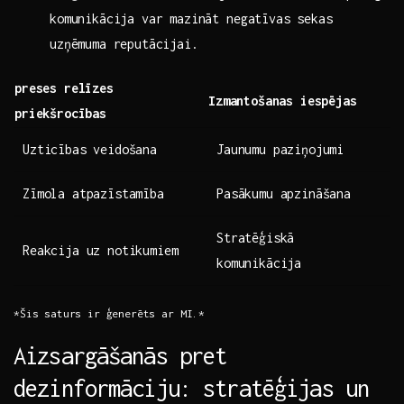
komunikācija var mazināt negatīvas sekas
uzņēmuma reputācijai.
preses relīzes
Izmantošanas iespējas
priekšrocības
Uzticības veidošana
Jaunumu paziņojumi
Zīmola ​atpazīstamība
Pasākumu apzināšana
Stratēģiskā
Reakcija uz notikumiem
‍komunikācija
*Šis saturs ir ģenerēts ar MI.*
Aizsargāšanās​ pret
dezinformāciju: stratēģijas un