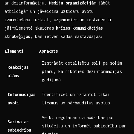
ar⁣ dezinformāciju.
Mediju organizācijām
jābūt
atbildīgām un jāveicina⁢ uzticamu avotu
izmantošana.Turklāt, uzņēmumiem⁢ un iestādēm⁤ ir
jāimplementē skaidras⁣
krīzes ⁣komunikācijas
stratēģijas
, kas⁤ ietver šādas sastāvdaļas:
Elementi
Apraksts
Izstrādāt detalizētu soli ‌pa ‌solim
Reakcijas
plānu, kā rīkoties dezinformācijas
plāns
gadījumā.
Informācijas​
Identificēt⁤ un izmantot ⁣tikai
avoti
ticamus ⁣un pārbaudītus avotus.
Veikt regulāras ⁣uzraudzības par⁣
Saziņa ar
situāciju un‍ informēt sabiedrību par
sabiedrību