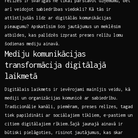
relīzes ir svarīgas​ ne tikai pārstāvot uzņēmumu, bet‌
arī ⁢veidojot ‌sabiedrības viedokli? Kā‍ tās ir‍
attīstījušās līdz ar ​digitālās komunikācijas
pieaugumu?⁢ Apskatīsim šos jautājumus un meklēsim
atbildes, kas palīdzēs izprast preses relīžu lomu
šodienas mediju ainavā.
Mediju​ komunikācijas⁤
transformācija digitālajā⁤
laikmetā
Digitālais‌ laikmets ir⁢ ievērojami mainījis veidu, kā
‌mediji ‍un organizācijas⁤ komunicē ‌ar sabiedrību.
Tradicionālie ⁤kanāli, piemēram, preses relīzes, tagad
tiek papildināti ar‍ sociālajiem​ tīkliem, e-pastiem ‌un
citiem digitālajiem rīkiem.Šajā jaunajā ainavā ir
būtiski ‌pielāgoties, risinot jautājumus, kas skar