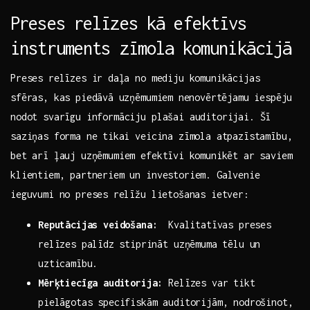
Preses relīzes kā ‌efektīvs
instruments zīmola ⁣komunikācijā
Preses relīzes ir⁤ daļa no ‍mediju komunikācijas
sfēras, kas piedāvā ⁤uzņēmumiem⁣ nenovērtējamu ⁤iespēju
nodot svarīgu informāciju plašai auditorijai.‌ Šī‌
saziņas forma ne⁤ tikai veicina zīmola atpazīstamību,⁤
bet arī ļauj uzņēmumiem​ efektīvi ⁢komunikēt ar saviem
klientiem,‍ partneriem​ un investoriem. Galvenie
ieguvumi no preses⁣ relīžu lietošanas​ ietver:
Reputācijas veidošana:
⁤ Kvalitatīvas preses
relīzes palīdz⁢ stiprināt ​uzņēmuma tēlu ​un
uzticamību.
Mērķtiecīga auditorija:
Relīzes var tikt
pielāgotas specifiskām auditorijām, nodrošinot,