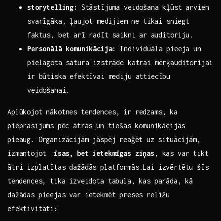
storytelling:
‌Stāstījuma‍ veidošana kļūst arvien
svarīgāka, ⁢ļaujot medijiem ⁤ne​ tikai sniegt
faktus, ‌bet arī ⁣radīt‍ saikni ar ⁢auditoriju.
Personālā komunikācija:
Individuāla pieeja un‍
pielāgota satura izstrāde katrai​ mērķauditorijai
ir būtiska efektīvai mediju attiecību
veidošanai.
Aplūkojot nākotnes tendences, ir redzams, ka
pieprasījums ⁣pēc ātras‌ un ⁢tiešas komunikācijas
pieaug. Organizācijām ⁤jāspēj reaģēt‍ uz⁣ situācijām,
izmantojot ‍
īsas, bet ietekmīgas ziņas
, kas var tikt
ātri izplatītas dažādās platformās.Lai izvērtētu šīs
⁣tendences, tika izveidota tabula, kas parāda, kā
dažādas pieejas var ietekmēt ⁤preses relīžu
efektivitāti: