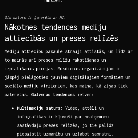
faktiem.
Šis saturs ir ģenerēts ar MI.
Nākotnes tendences mediju
attiecībās un preses relīzēs
Mediju attiecību pasaule strauji attīstās, un līdz ar
to ‍mainās arī preses relīžu rakstīšanas un​
izplatīšanas pieejas. Mūsdienās organizācijām ir
jāspēj pielāgoties‌ jauniem digitālajiem⁤ formātiem‍ un⁢
sociālo mediju ⁢virzieniem, kas maina, kā ziņas tiek
patērētas.
Galvenās tendences
ietver:
Multimediju saturs:
Video, attēli un‍
infografikas ir​ kļuvuši par neatņemamu
sastāvdaļu⁤ preses relīzēs, jo tie palīdz
piesaistīt uzmanību ⁤un uzlabot sapratni.