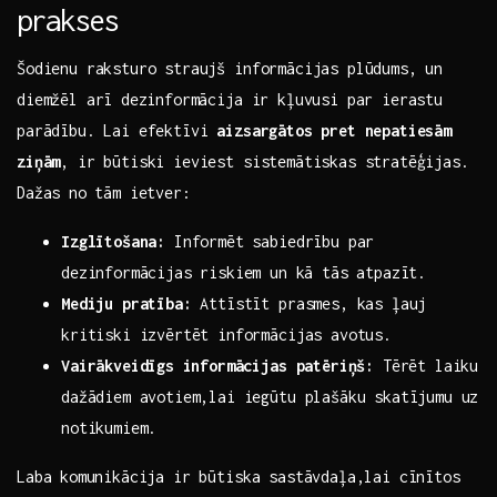
prakses
Šodienu raksturo straujš informācijas plūdums, un
diemžēl‌ arī⁤ dezinformācija ir kļuvusi par ierastu
parādību. Lai efektīvi
aizsargātos pret nepatiesām
ziņām
, ir būtiski ieviest sistemātiskas stratēģijas.
Dažas no⁣ tām ietver:
Izglītošana:
Informēt sabiedrību par
dezinformācijas ​riskiem⁢ un kā ‍tās atpazīt.
Mediju pratība:
Attīstīt ‌prasmes, kas ‌ļauj
kritiski izvērtēt informācijas avotus.
Vairākveidīgs⁤ informācijas ‌patēriņš:
Tērēt laiku
dažādiem avotiem,lai iegūtu plašāku​ skatījumu uz
notikumiem.
Laba ⁤komunikācija ir būtiska sastāvdaļa,lai cīnītos