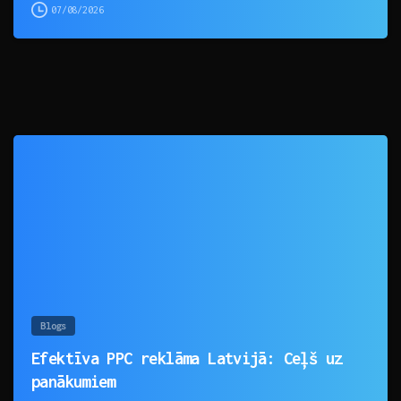
07/08/2026
0
Blogs
Efektīva PPC reklāma Latvijā: Ceļš uz
panākumiem