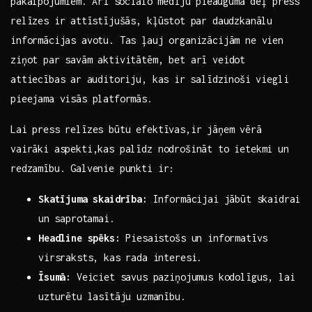
pakalpojumiem. ⁤Arī ⁣sociālo mediju ⁣pieauguma dēļ press
relīzes ir⁤ attīstījušās, kļūstot par daudzkanālu
informācijas avotu. Tas ļauj organizācijām ne vien
ziņot par savām aktivitātēm, bet arī veidot
attiecības ‌ar⁢ auditoriju, kas⁢ ir salīdzinoši viegli‍
pieejama visās platformās.
Lai press relīzes būtu efektīvas,ir jāņem vērā
vairāki aspekti,kas palīdz nodrošināt to ietekmi un
redzamību. Galvenie punkti​ ir:
Skatījuma skaidrība:
Informācijai jābūt skaidrai
⁤un saprotamai.
Headline spēks:
Piesaistošs un‌ informatīvs
virsraksts, kas rada interesi.
Īsumā:
Veiciet savus paziņojumus kodolīgus, lai
uzturētu lasītāju uzmanību.