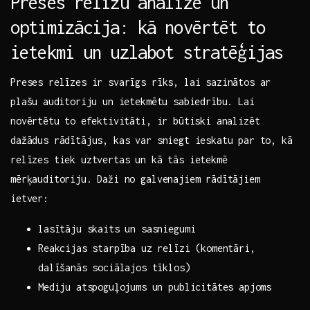
Preses relīžu analīze un
optimizācija: kā‌ novērtēt to
ietekmi un uzlabot stratēģijas
Preses relīzes ir​ svarīgs rīks, lai sazinātos ar
plašu ⁢auditoriju un ietekmētu sabiedrību. Lai
novērtētu to⁣ efektivitāti, ir būtiski analizēt
dažādus rādītājus, kas var sniegt ieskatu par to, kā
relīzes tiek​ uztvertas un kā tās ietekmē
mērķauditoriju. ‌Daži no galvenajiem rādītājiem
ietver:
lasītāju skaits ​un sasniegumi
Reakcijas starpība uz relīzi (komentāri,
dalīšanās sociālajos tīklos)
Mediju atspoguļojums un publicitātes apjoms