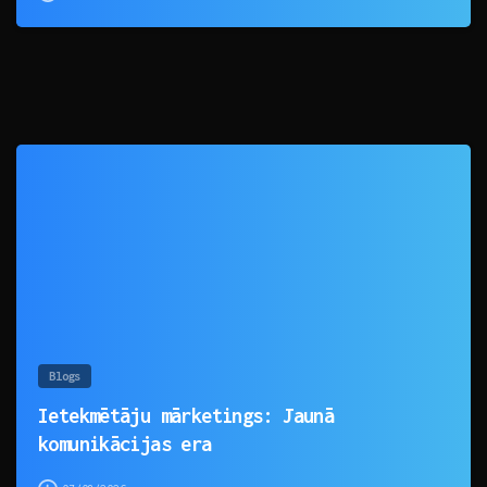
0
Blogs
Ietekmētāju mārketings: Jaunā
komunikācijas era