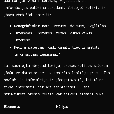
auditorija: viņu intereses, vajadzības un
informācijas ⁤patēriņa paradumi.⁢ Veidojot relīzi, ir
jāņem​ vērā šādi aspekti:
Demogrāfiskie dati:
vecums, dzimums, izglītība.
Intereses:
​ nozares, tēmas, kuras viņus
interesē.
Mediju ​patēriņš:
kādi kanāli tiek izmantoti
informācijas iegūšanai?
Lai sasniegtu mērķauditoriju, preses relīzes saturam
jābūt veidotam ar aci ‍uz konkrēto lasītāju grupu. Tas
nozīmē,⁣ ka informācija ir jāsagatavo tā, lai tā ne
tikai informētu, bet arī ieinteresētu. Labi
strukturēta preses relīze var ietvert elementus kā:
Elements
Mērķis