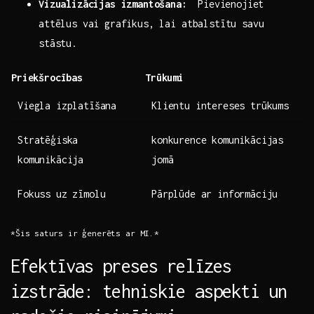
Vizualizācijas izmantošana:
⁣ Pievienojiet
attēlus vai grafikus, lai atbalstītu savu
stāstu.
Priekšrocības
Trūkumi
Viegla izplatīšana
Klientu intereses trūkums
Stratēģiska
konkurence komunikācijas
komunikācija
jomā
Fokuss uz zīmolu
Pārplūde ar informāciju
*Šis ⁤saturs ​ir ģenerēts ar MI.*
Efektīvas preses relīzes
izstrāde: tehniskie aspekti un