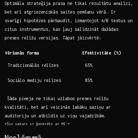
Optimāla strateģija prasa ne tikai rezultātu analīzi,
bet arī atgriezeniskās saites ņemšanu⁢ vērā. Ir
svarīgi hipotēzes pārbaudīt, izmantojot A/B testus ⁣un
citus instrumentus, kas ļauj salīdzināt dažādas
preses relīžu versijas. Tāpat jāizvērtē:
Vēršanās forma
Efektivitāte (%)
Tradicionālās relīzes
65%
Sociālo mediju relīzes
85%
⁣ Šāda pieeja ne tikai uzlabos preses relīžu
kvalitāti, bet arī veicinās‍ labāku saziņu ar
auditoriju un atbildīs uz viņu ​vajadzībām.
*Šis⁣ saturs ir ģenerēts ⁣ar⁣ MI.*
Noslēgumā