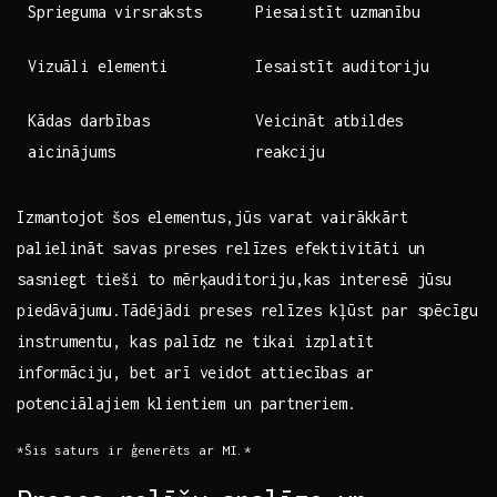
Sprieguma virsraksts
Piesaistīt⁣ uzmanību
Vizuāli elementi
Iesaistīt auditoriju
Kādas ⁣darbības
Veicināt atbildes
aicinājums
reakciju
Izmantojot‍ šos elementus,jūs varat vairākkārt
palielināt savas preses⁣ relīzes efektivitāti un
sasniegt tieši to ‍mērķauditoriju,kas interesē jūsu
piedāvājumu.Tādējādi preses relīzes kļūst par spēcīgu
instrumentu, kas palīdz ​ne tikai izplatīt‌
informāciju, bet arī veidot attiecības ar
potenciālajiem klientiem un partneriem.
*Šis saturs ​ir ģenerēts ar MI.*