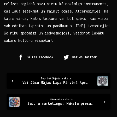
relīzes saglabā savu vietu kā nozīmīgs instruments,
kas ļauj ietekmēt un mainīt domas. Atcerēsimies, ka
katrs vārds, katrs teikums var būt spēks, kas ⁣virza
⁤sabiedrības⁣ izpratni un ​panākumus.⁣ Tādēļ izmantojiet
šo ⁤rīku apdomīgi un ⁤iedvesmojoši, veidojot labāku
sakaru kultūru visapkārt!
Dalies Facebook
Dalies Twitter
Continue
Iepriekšējais raksts
Vai Jūsu Mājas Lapa Pārvērš Apmeklētājus par Klientiem?
Reading
Nākamais raksts
Satura mārketings: Māksla piesaistīt un iesaistīt