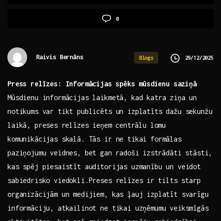
0
Raivis Bernāns
29/12/2025
Blogs
Press relīzes: Informācijas⁣ spēks ⁣mūsdienu saziņā
Mūsdienu informācijas laikmetā, kad katra ziņa un
notikums var tikt publicēts un izplatīts dažu sekunžu
laikā, preses⁤ relīzes⁤ ieņem centrālu lomu‍
komunikācijas skalā. Tās ir ne tikai formālas⁢
paziņojumu veidnes, bet ⁢gan radoši ⁢izstrādāti​ stāsti,
kas spēj piesaistīt auditorijas uzmanību un veidot
sabiedrisko viedokli.Preses relīzes ⁤ir ⁣tilts starp
organizācijām un medijiem, kas ļauj ‍izplatīt svarīgu
informāciju, atkailinot ne tikai uzņēmumu veiksmīgās