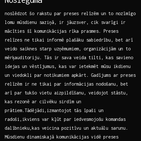
noslēdzot šo rakstu par preses relīzēm un ⁢to nozīmīgo
⁢lomu mūsdienu saziņā, ir jāuzsver, cik svarīgi ir
mācīties šī komunikācijas rīka prasmes. Preses
relīzes ne tikai informē ⁢plašāku sabiedrību, ⁢bet arī
veido saiknes starp‍ uzņēmumiem, organizācijām un to
mērķauditoriju. Tās ⁢ir sava veida tilti, kas savieno​
idejas un vēstījumus, kas var ietekmēt mūsu ikdienu
un viedokli par notikumiem‌ apkārt. Gadījums ar preses
relīzēm ir ne tikai par informācijas‌ nodošanu, bet
arī⁣ par tukšo vietu aizpildīšanu, veidojot stāstu,
kas rezonē‍ ar cilvēku sirdīm ​un
prātiem.Tādējādi,izmantojot tās īpaši⁤ un
radoši,ikviens ​var kļūt⁤ par⁣ iedvesmojošu komandas
dalībnieku,kas veicina pozitīvu ⁢un aktuālu​ sarunu.
Mūsdienu ⁤dinamiskajā komunikācijas vidē preses