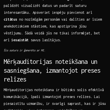
palīdzēt vizualizēt datus un padarīt saturu
interesantāku. Apsveriet iespēju pievienot arī
citātus
no nozīmīgām personām vai dalīties ar ⁢īsiem
anekdotiskiem‍ stāstiem, ⁣kas apstiprina jūsu
vēstījumu. Šādā veidā jūs ne tikai informējat, bet
arī
iesaistāt
savus lasītājus.
Šis saturs ir ģenerēts ar MI.
Mērķauditorijas noteikšana un
sasniegšana, izmantojot preses
relīzes
Mērķauditorijas noteikšana ir​ būtisks solis efektīvā
komunikācijā, īpaši izmantojot preses relīzes.⁢ Lai
piesaistītu uzmanību, ir svarīgi saprast, kas ir jūsu