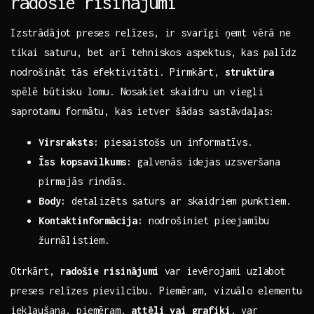
radošie risinājumi
Izstrādājot preses relīzes, ir svarīgi ņemt vērā ne
tikai saturu, bet arī tehniskos aspektus, kas palīdz
nodrošināt tās efektivitāti. Pirmkārt,
struktūra
spēlē būtisku⁣ lomu. Nosakiet skaidru un viegli
saprotamu formātu, kas ietver šādas sastāvdaļas:
Virsraksts:
piesaistošs un informatīvs.
Īss kopsavilkums:
galvenās idejas⁤ uzsveršana
pirmajās rindās.
Body:
detalizēts saturs ar skaidriem ⁣punktiem.
Kontaktinformācija:
nodrošiniet pieejamību​
žurnālistiem.
Otrkārt,
radošie risinājumi
var ievērojami uzlabot
preses relīzes pievilcību. Piemēram, vizuālo elementu
iekļaušana, ‌piemēram,
attēli vai grafiki
, var